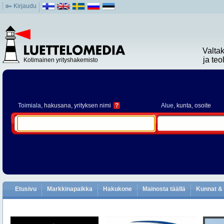
Kirjaudu
Valta
ja te
Kotimainen yrityshakemisto
Toimiala
, hakusana, yrityksen nimi
?
Alue
, kunta, osoite
Etusivu
Markkinapaikka
Hakukone
Mainosta täällä
Kunnat & 