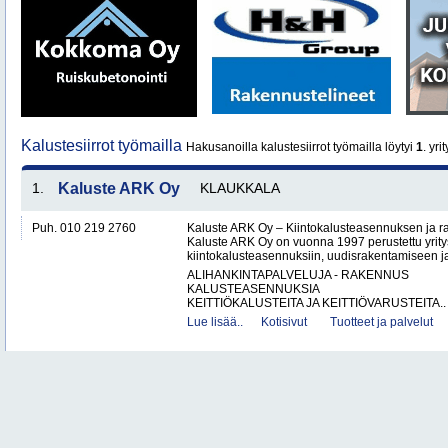
Kalustesiirrot työmailla
Hakusanoilla kalustesiirrot työmailla löytyi
1
. yri
1.
Kaluste ARK Oy
KLAUKKALA
Puh. 010 219 2760
Kaluste ARK Oy – Kiintokalusteasennuksen ja r
Kaluste ARK Oy on vuonna 1997 perustettu yritys
kiintokalusteasennuksiin, uudisrakentamiseen ja
ALIHANKINTAPALVELUJA - RAKENNUS
KALUSTEASENNUKSIA
KEITTIÖKALUSTEITA JA KEITTIÖVARUSTEITA..
Lue lisää..
Kotisivut
Tuotteet ja palvelut