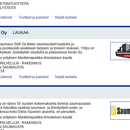
BETONITUOTTEITA
LYSTEITÄ
Kotisivut
Tuotteet ja palvelut
Näytä kartalla
 Oy
LAUKAA
aumaus Sälli Oy tekee saumaustyöt laadulla ja
a joustavasti asiakkaan tarpeen ja toiveen mukaan. Yritys on
kkaitaan Jyväskylän seudulla ja pääasiassa Keski-Su..
yi yrityksen Markkinapaikka-ilmoituksen kautta
PALVELUJA - RAKENNUS
N SAUMAUSTA
ITÄ
Kotisivut
Tuotteet ja palvelut
Näytä kartalla
 on lähes 55 vuoden kokemuksella toimiva saumausalan
oka toteuttaa vaativat saumaus- ja tiivistystyöt uudis- ja
issa koko Etelä-Suomen alueella. on perustett..
yi yrityksen Markkinapaikka-ilmoituksen kautta
PALVELUJA - RAKENNUS
N SAUMAUSTA