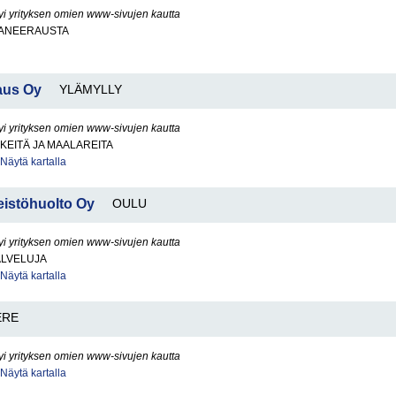
yi yrityksen omien www-sivujen kautta
ANEERAUSTA
aus Oy
YLÄMYLLY
yi yrityksen omien www-sivujen kautta
KEITÄ JA MAALAREITA
Näytä kartalla
teistöhuolto Oy
OULU
yi yrityksen omien www-sivujen kautta
ALVELUJA
Näytä kartalla
ERE
yi yrityksen omien www-sivujen kautta
Näytä kartalla