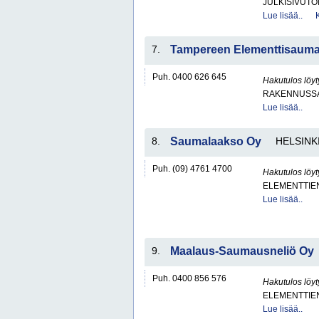
JULKISIVUTÖI
Lue lisää..
7.
Tampereen Elementtisaum
Puh. 0400 626 645
Hakutulos löyt
RAKENNUSS
Lue lisää..
8.
Saumalaakso Oy
HELSINK
Puh. (09) 4761 4700
Hakutulos löyt
ELEMENTTIE
Lue lisää..
9.
Maalaus-Saumausneliö Oy
Puh. 0400 856 576
Hakutulos löyt
ELEMENTTIE
Lue lisää..