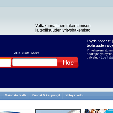
Valtakunnallinen rakentamisen
ja teollisuuden yrityshakemisto
Löydä nopeasti 
teollisuuden aloj
Yrityshakemistomme
Alue
, kunta, osoite
päättäjän yhteystie
palvelut
» Lue lisä
Hae
Mainosta täällä
Kunnat & kaupungit
Yhteystiedot