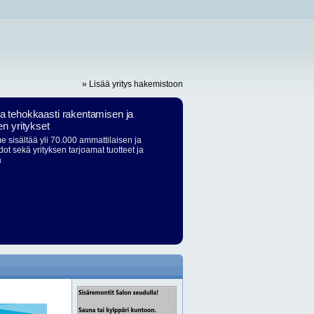
» Lisää yritys hakemistoon
ja tehokkaasti rakentamisen ja
en yritykset
 sisältää yli 70.000 ammattilaisen ja
dot sekä yrityksen tarjoamat tuotteet ja
ä