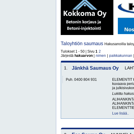
Taloyhtiön saumaus
Hakusanoilla talo
Tulokset 1 - 50 | Sivu
1
2
Järjestä
hakuarvon
|
nimen
|
paikkakunnan
1.
Jänkhä Saumaus Oy
LAH
Puh. 0400 804 931
ELEMENTIT 
kuvaava peri
ja julkisivuko
Lukittu haku
ALIHANKINT
ALIHANKINT
ELEMENTTIE
Lue lisää..