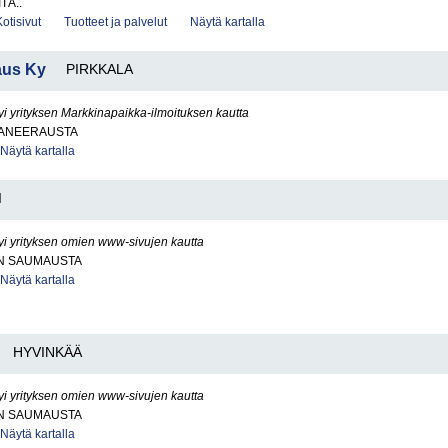
TÄ..
Kotisivut
Tuotteet ja palvelut
Näytä kartalla
aus Ky
PIRKKALA
yi yrityksen Markkinapaikka-ilmoituksen kautta
ANEERAUSTA
Näytä kartalla
I
yi yrityksen omien www-sivujen kautta
N SAUMAUSTA
Näytä kartalla
HYVINKÄÄ
yi yrityksen omien www-sivujen kautta
N SAUMAUSTA
Näytä kartalla