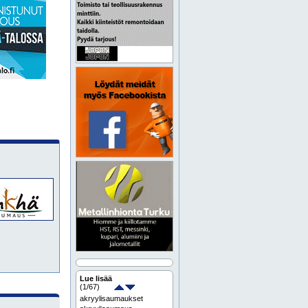
Lue lisää
(
1
/67)
akryylisaumaukset