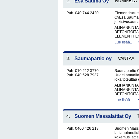
2.
Esa Sauma Oy
NUMMELA
Puh. 040 744 2420
Elementtisau
OyEsa Sauma O
julkisivusaumau
ALIHANKINTA
BETONITÖITÄ
ELEMENTTIE
Lue lisää..
3.
Saumapartio oy
VANTAA
Puh. 010 212 3770
Saumapartio O
Puh. 040 528 7937
Uudellamaalla
joka toteuttaa
ALIHANKINTA
ALIHANKINTA
BETONITÖITÄ.
Lue lisää..
4.
Suomen Massalattiat Oy
Puh. 0400 426 218
Suomen Massala
lattianpinnoit
kokemus lattiap