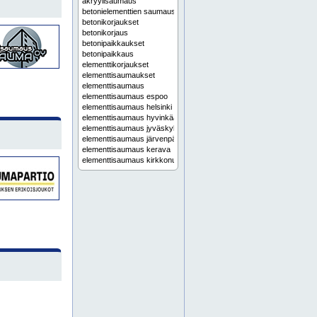
akryylisaumaus
betonielementtien saumaus
betonikorjaukset
betonikorjaus
betonipaikkaukset
betonipaikkaus
elementtikorjaukset
elementtisaumaukset
elementtisaumaus
elementtisaumaus espoo
elementtisaumaus helsinki
elementtisaumaus hyvinkää
elementtisaumaus jyväskylä
elementtisaumaus järvenpää
elementtisaumaus kerava
elementtisaumaus kirkkonummi
elementtisaumaus lohja
elementtisaumaus nummela
elementtisaumaus nurmijärvi
elementtisaumaus porvoo
elementtisaumaus tuusula
elementtisaumaus uusimaa
elementtisaumaus vantaa
elementtisaumaus vihti
elementtisaumausten korjaussuunnittelu
elementtisaumausten kuntoarvio
elementtisaumausten kuntoarviot
elementtisaumausten kuntotutkimus
elementtisaumaustyöt
huoltomaalaukset