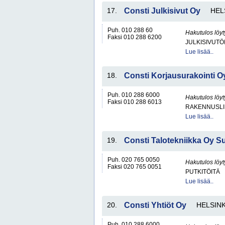
17.
Consti Julkisivut Oy
HEL
Puh. 010 288 60
Hakutulos löyt
Faksi 010 288 6200
JULKISIVUTÖ
Lue lisää..
18.
Consti Korjausurakointi O
Puh. 010 288 6000
Hakutulos löyt
Faksi 010 288 6013
RAKENNUSLI
Lue lisää..
19.
Consti Talotekniikka Oy S
Puh. 020 765 0050
Hakutulos löyt
Faksi 020 765 0051
PUTKITÖITÄ
Lue lisää..
20.
Consti Yhtiöt Oy
HELSINK
Puh. 010 288 6000