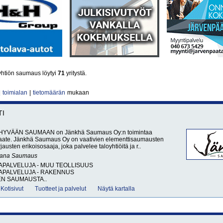
yhtiön saumaus löytyi
71
yritystä.
|
toimialan
|
tietomäärän
mukaan
TI
HYVÄÄN SAUMAAN on Jänkhä Saumaus Oy:n toimintaa
aate. Jänkhä Saumaus Oy on vaativien elementtisaumausten
rjausten erikoisosaaja, joka palvelee taloyhtiöitä ja r..
sana
Saumaus
APALVELUJA - MUU TEOLLISUUS
APALVELUJA - RAKENNUS
N SAUMAUSTA..
Kotisivut
Tuotteet ja palvelut
Näytä kartalla