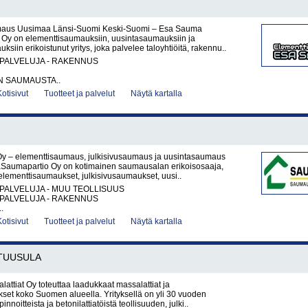
maus Uusimaa Länsi-Suomi Keski-Suomi – Esa Sauma
y on elementtisaumauksiin, uusintasaumauksiin ja
ksiin erikoistunut yritys, joka palvelee taloyhtiöitä, rakennu..
PALVELUJA - RAKENNUS
N SAUMAUSTA..
Kotisivut
Tuotteet ja palvelut
Näytä kartalla
y – elementtisaumaus, julkisivusaumaus ja uusintasaumaus
Saumapartio Oy on kotimainen saumausalan erikoisosaaja,
 elementtisaumaukset, julkisivusaumaukset, uusi..
PALVELUJA - MUU TEOLLISUUS
PALVELUJA - RAKENNUS
.
Kotisivut
Tuotteet ja palvelut
Näytä kartalla
TUUSULA
ttiat Oy toteuttaa laadukkaat massalattiat ja
ukset koko Suomen alueella. Yrityksellä on yli 30 vuoden
innoitteista ja betonilattiatöistä teollisuuden, julki..