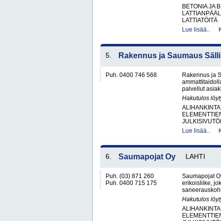
BETONIA JA 
LATTIANPÄÄL
LATTIATÖITÄ
Lue lisää..
5.
Rakennus ja Saumaus Sälli
Puh. 0400 746 568
Rakennus ja S
ammattitaidoll
palvellut asia
Hakutulos löyt
ALIHANKINTA
ELEMENTTIE
JULKISIVUTÖ
Lue lisää..
6.
Saumapojat Oy
LAHTI
Puh. (03) 871 260
Saumapojat Oy
Puh. 0400 715 175
erikoisliike, j
saneerauskohte
Hakutulos löyt
ALIHANKINTA
ELEMENTTIE