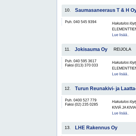
10.
Saumasaneeraus T & H O
Puh. 040 545 9394
Hakutulos löyt
ELEMENTTIE
Lue lisää..
11.
Jokisauma Oy
REIJOLA
Puh. 040 595 3617
Hakutulos löyt
Faksi (013) 370 033
ELEMENTTIE
Lue lisää..
12.
Turun Reunakivi- ja Laatt
Puh. 0400 527 779
Hakutulos löyt
Faksi (02) 235 0285
KIVIÄ JA KIV
Lue lisää..
13.
LHE Rakennus Oy