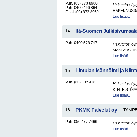
Puh. (03) 873 8900
Hakutulos löyt
Puh. 0400 496 864
RAKENNUSS
Faksi (03) 873 8950
Lue lisää..
14.
Itä-Suomen Julkisivumaal
Puh. 0400 578 747
Hakutulos löyt
MAALAUSLIIK
Lue lisää..
15.
Lintulan Isännöinti ja Kiin
Puh. (08) 332 410
Hakutulos löyt
KIINTEISTÖP
Lue lisää..
16.
PKMK Palvelut oy
TAMP
Puh. 050 477 7466
Hakutulos löyt
Lue lisää..