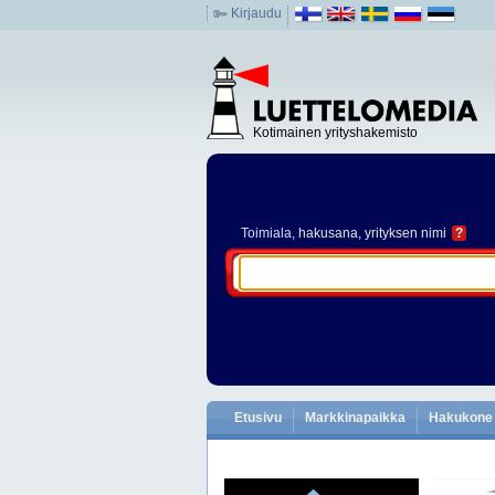
Kirjaudu
Kotimainen yrityshakemisto
Toimiala
, hakusana, yrityksen nimi
?
Etusivu
Markkinapaikka
Hakukone