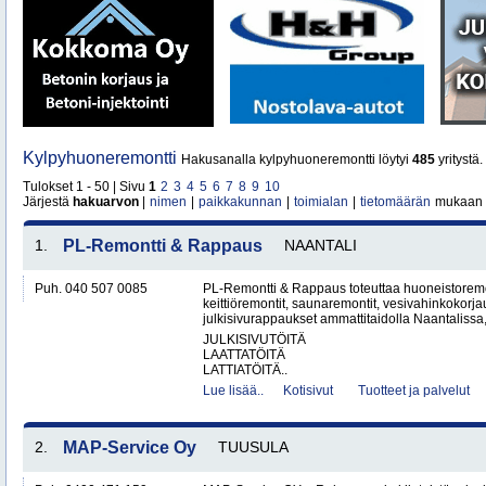
Kylpyhuoneremontti
Hakusanalla kylpyhuoneremontti löytyi
485
yritystä
Tulokset 1 - 50 | Sivu
1
2
3
4
5
6
7
8
9
10
Järjestä
hakuarvon
|
nimen
|
paikkakunnan
|
toimialan
|
tietomäärän
mukaan
1.
PL-Remontti & Rappaus
NAANTALI
Puh. 040 507 0085
PL-Remontti & Rappaus toteuttaa huoneistoremon
keittiöremontit, saunaremontit, vesivahinkokorj
julkisivurappaukset ammattitaidolla Naantalissa
JULKISIVUTÖITÄ
LAATTATÖITÄ
LATTIATÖITÄ..
Lue lisää..
Kotisivut
Tuotteet ja palvelut
2.
MAP-Service Oy
TUUSULA