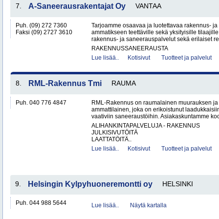
7.
A-Saneerausrakentajat Oy
VANTAA
Puh. (09) 272 7360
Tarjoamme osaavaa ja luotettavaa rakennus- ja
Faksi (09) 2727 3610
ammatikseen teettäville sekä yksityisille tilaaji
rakennus- ja saneerauspalvelut sekä erilaiset re
RAKENNUSSANEERAUSTA
Lue lisää..
Kotisivut
Tuotteet ja palvelut
8.
RML-Rakennus Tmi
RAUMA
Puh. 040 776 4847
RML-Rakennus on raumalainen muurauksen ja 
ammattilainen, joka on erikoistunut laadukkais
vaativiin saneeraustöihin. Asiakaskuntamme koos
ALIHANKINTAPALVELUJA - RAKENNUS
JULKISIVUTÖITÄ
LAATTATÖITÄ..
Lue lisää..
Kotisivut
Tuotteet ja palvelut
9.
Helsingin Kylpyhuoneremontti oy
HELSINKI
Puh. 044 988 5644
Lue lisää..
Näytä kartalla