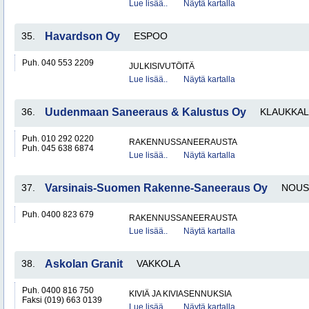
Lue lisää..
Näytä kartalla
35.
Havardson Oy
ESPOO
Puh. 040 553 2209
JULKISIVUTÖITÄ
Lue lisää..
Näytä kartalla
36.
Uudenmaan Saneeraus & Kalustus Oy
KLAUKKA
Puh. 010 292 0220
RAKENNUSSANEERAUSTA
Puh. 045 638 6874
Lue lisää..
Näytä kartalla
37.
Varsinais-Suomen Rakenne-Saneeraus Oy
NOUS
Puh. 0400 823 679
RAKENNUSSANEERAUSTA
Lue lisää..
Näytä kartalla
38.
Askolan Granit
VAKKOLA
Puh. 0400 816 750
KIVIÄ JA KIVIASENNUKSIA
Faksi (019) 663 0139
Lue lisää..
Näytä kartalla