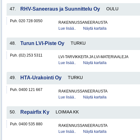
47.
RHV-Saneeraus ja Suunnittelu Oy
OULU
Puh. 020 728 0050
RAKENNUSSANEERAUSTA
Lue lisää..
Näytä kartalla
48.
Turun LVI-Piste Oy
TURKU
Puh. (02) 253 5311
LVI-TARVIKKEITA JA LVI-MATERIAALEJA
Lue lisää..
Näytä kartalla
49.
HTA-Urakointi Oy
TURKU
Puh. 0400 121 667
RAKENNUSSANEERAUSTA
Lue lisää..
Näytä kartalla
50.
Repairfix Ky
LOIMAA KK
Puh. 0400 535 880
RAKENNUSSANEERAUSTA
Lue lisää..
Näytä kartalla