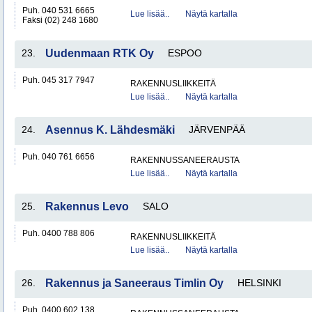
Puh. 040 531 6665
Lue lisää..
Näytä kartalla
Faksi (02) 248 1680
23.
Uudenmaan RTK Oy
ESPOO
Puh. 045 317 7947
RAKENNUSLIIKKEITÄ
Lue lisää..
Näytä kartalla
24.
Asennus K. Lähdesmäki
JÄRVENPÄÄ
Puh. 040 761 6656
RAKENNUSSANEERAUSTA
Lue lisää..
Näytä kartalla
25.
Rakennus Levo
SALO
Puh. 0400 788 806
RAKENNUSLIIKKEITÄ
Lue lisää..
Näytä kartalla
26.
Rakennus ja Saneeraus Timlin Oy
HELSINKI
Puh. 0400 602 138