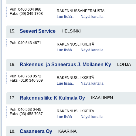
Puh. 0400 604 966
RAKENNUSSANEERAUSTA
Faksi (09) 349 1708
Lue lisää..
Näytä kartalla
15.
Seeveri Service
HELSINKI
Puh. 040 543 4871
RAKENNUSLIIKKEITÄ
Lue lisää..
Näytä kartalla
16.
Rakennus- ja Saneeraus J. Moilanen Ky
LOHJA
Puh. 040 768 0572
RAKENNUSLIIKKEITÄ
Faksi (019) 340 309
Lue lisää..
Näytä kartalla
17.
Rakennusliike K Kulmala Oy
IKAALINEN
Puh. 040 563 0445
RAKENNUSLIIKKEITÄ
Faksi (03) 458 7987
Lue lisää..
Näytä kartalla
18.
Casaneera Oy
KAARINA