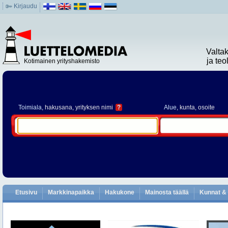
Kirjaudu
Valta
ja te
Kotimainen yrityshakemisto
Toimiala
, hakusana, yrityksen nimi
?
Alue
, kunta, osoite
Etusivu
Markkinapaikka
Hakukone
Mainosta täällä
Kunnat & 