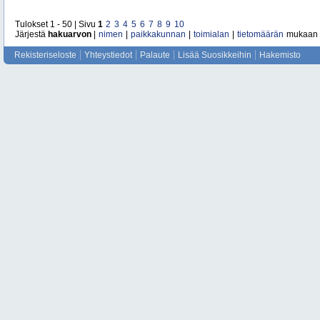
Tulokset 1 - 50 | Sivu
1
2
3
4
5
6
7
8
9
10
Järjestä
hakuarvon
|
nimen
|
paikkakunnan
|
toimialan
|
tietomäärän
mukaan
Rekisteriseloste
Yhteystiedot
Palaute
Lisää Suosikkeihin
Hakemisto