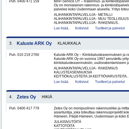
Puh. 0400 471 159
MAP-Service OY – Rakennus- ja kiinteistöpalv
Oy on monialainen rakennus- ja kiinteistöpalvel
palvelee koko Uudenmaan alueella. Yritys toteutt
ALIHANKINTAPALVELUJA - METALLI
ALIHANKINTAPALVELUJA - MUU TEOLLISUUS
ALIHANKINTAPALVELUJA - RAKENNUS..
Lue lisää..
Kotisivut
Tuotteet ja palvelut
3.
Kaluste ARK Oy
KLAUKKALA
Puh. 010 219 2760
Kaluste ARK Oy – Kiintokalusteasennuksen ja r
Kaluste ARK Oy on vuonna 1997 perustettu yritys
kiintokalusteasennuksiin, uudisrakentamiseen ja
ALIHANKINTAPALVELUJA - RAKENNUS
KALUSTEASENNUKSIA
KEITTIÖKALUSTEITA JA KEITTIÖVARUSTEITA..
Lue lisää..
Kotisivut
Tuotteet ja palvelut
4.
Zetes Oy
HIKIÄ
Puh. 0400 417 779
Zetes Oy on monipuolinen rakennusliike ja mitt
asiantuntija, joka toteuttaa rakennusprojektit ko
Hämeen, Päijät-Hämeen, Uudenmaan ja koko Ete
JULKISIVUTÖITÄ
KATTOTÖITÄ