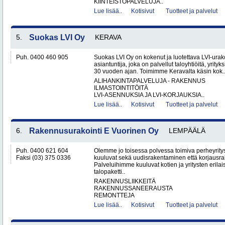
KIINTEISTÖPALVELUJA..
Lue lisää..
Kotisivut
Tuotteet ja palvelut
5.
Suokas LVI Oy
KERAVA
Puh. 0400 460 905
Suokas LVI Oy on kokenut ja luotettava LVI-urako
asiantuntija, joka on palvellut taloyhtiöitä, yrityks
30 vuoden ajan. Toimimme Keravalta käsin kok.
ALIHANKINTAPALVELUJA - RAKENNUS
ILMASTOINTITÖITÄ
LVI-ASENNUKSIA JA LVI-KORJAUKSIA..
Lue lisää..
Kotisivut
Tuotteet ja palvelut
6.
Rakennusurakointi E Vuorinen Oy
LEMPÄÄLÄ
Puh. 0400 621 604
Olemme jo toisessa polvessa toimiva perheyri
Faksi (03) 375 0336
kuuluvat sekä uudisrakentaminen että korjausr
Palveluihimme kuuluvat kotien ja yritysten erilai
talopaketti..
RAKENNUSLIIKKEITÄ
RAKENNUSSANEERAUSTA
REMONTTEJA
Lue lisää..
Kotisivut
Tuotteet ja palvelut