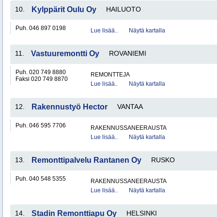
10.
Kylppärit Oulu Oy
HAILUOTO
Puh. 046 897 0198
Lue lisää..
Näytä kartalla
11.
Vastuuremontti Oy
ROVANIEMI
Puh. 020 749 8880
REMONTTEJA
Faksi 020 749 8870
Lue lisää..
Näytä kartalla
12.
Rakennustyö Hector
VANTAA
Puh. 046 595 7706
RAKENNUSSANEERAUSTA
Lue lisää..
Näytä kartalla
13.
Remonttipalvelu Rantanen Oy
RUSKO
Puh. 040 548 5355
RAKENNUSSANEERAUSTA
Lue lisää..
Näytä kartalla
14.
Stadin Remonttiapu Oy
HELSINKI