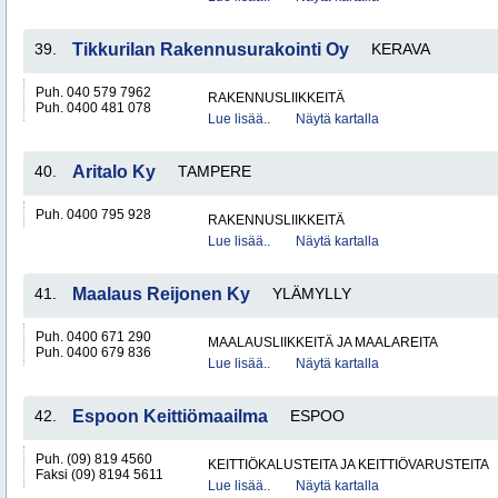
39.
Tikkurilan Rakennusurakointi Oy
KERAVA
Puh. 040 579 7962
RAKENNUSLIIKKEITÄ
Puh. 0400 481 078
Lue lisää..
Näytä kartalla
40.
Aritalo Ky
TAMPERE
Puh. 0400 795 928
RAKENNUSLIIKKEITÄ
Lue lisää..
Näytä kartalla
41.
Maalaus Reijonen Ky
YLÄMYLLY
Puh. 0400 671 290
MAALAUSLIIKKEITÄ JA MAALAREITA
Puh. 0400 679 836
Lue lisää..
Näytä kartalla
42.
Espoon Keittiömaailma
ESPOO
Puh. (09) 819 4560
KEITTIÖKALUSTEITA JA KEITTIÖVARUSTEITA
Faksi (09) 8194 5611
Lue lisää..
Näytä kartalla