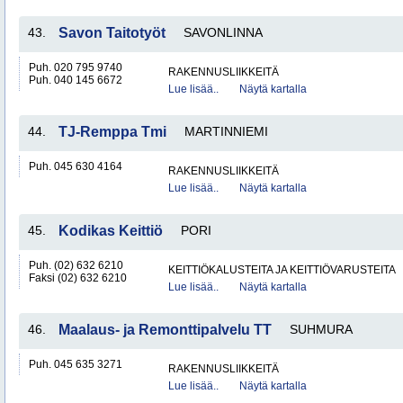
43.
Savon Taitotyöt
SAVONLINNA
Puh. 020 795 9740
RAKENNUSLIIKKEITÄ
Puh. 040 145 6672
Lue lisää..
Näytä kartalla
44.
TJ-Remppa Tmi
MARTINNIEMI
Puh. 045 630 4164
RAKENNUSLIIKKEITÄ
Lue lisää..
Näytä kartalla
45.
Kodikas Keittiö
PORI
Puh. (02) 632 6210
KEITTIÖKALUSTEITA JA KEITTIÖVARUSTEITA
Faksi (02) 632 6210
Lue lisää..
Näytä kartalla
46.
Maalaus- ja Remonttipalvelu TT
SUHMURA
Puh. 045 635 3271
RAKENNUSLIIKKEITÄ
Lue lisää..
Näytä kartalla