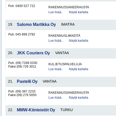
Puh. 0400 527 722
RAKENNUSSANEERAUSTA
Lue lisää..
Näytä kartalla
19.
Salomo Martikka Oy
IMATRA
Puh. 045 899 2782
RAKENNUSLIIKKEITÄ
Lue lisää..
Näytä kartalla
20.
JKK Couriers Oy
VANTAA
Puh. (09) 7268 0330
KULJETUSPALVELUJA
Faksi (09) 726 3011
Lue lisää..
Näytä kartalla
21.
Pastelli Oy
VANTAA
Puh. (09) 387 2233
RAKENNUSSANEERAUSTA
Faksi (09) 276 5050
Lue lisää..
Näytä kartalla
22.
MMW-Kiinteistöt Oy
TURKU