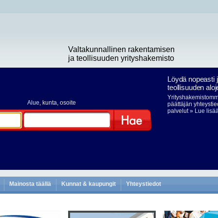
Valtakunnallinen rakentamisen
ja teollisuuden yrityshakemisto
Löydä nopeasti 
teollisuuden aloj
Yrityshakemistomme
Alue
, kunta, osoite
päättäjän yhteystie
palvelut
» Lue lisä
Hae
Mainosta täällä
Kunnat & kaupungit
Yhteystiedot