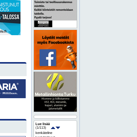
Lue lisää
(
1
/113)
kenkäteline