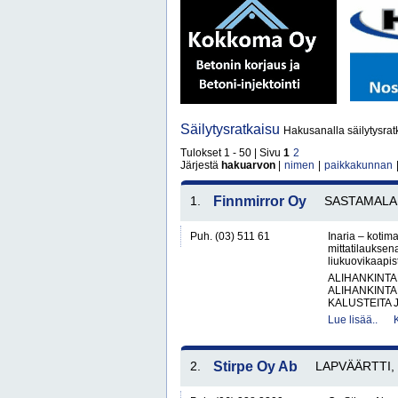
Säilytysratkaisu
Hakusanalla säilytysrat
Tulokset 1 - 50 | Sivu
1
2
Järjestä
hakuarvon
|
nimen
|
paikkakunnan
1.
Finnmirror Oy
SASTAMALA
Puh. (03) 511 61
Inaria – kotima
mittatilauksena
liukuovikaapis
ALIHANKINTA
ALIHANKINTA
KALUSTEITA J
Lue lisää..
2.
Stirpe Oy Ab
LAPVÄÄRTTI, K