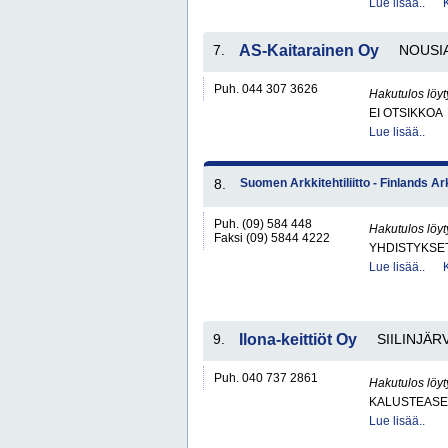
Lue lisää..
7.
AS-Kaitarainen Oy
NOUSI
Puh. 044 307 3626
Hakutulos löyt
EI OTSIKKOA
Lue lisää..
8.
Suomen Arkkitehtiliitto - Finlands A
Puh. (09) 584 448
Hakutulos löyt
Faksi (09) 5844 4222
YHDISTYKSET 
Lue lisää..
9.
Ilona-keittiöt Oy
SIILINJÄRV
Puh. 040 737 2861
Hakutulos löyt
KALUSTEASE
Lue lisää..