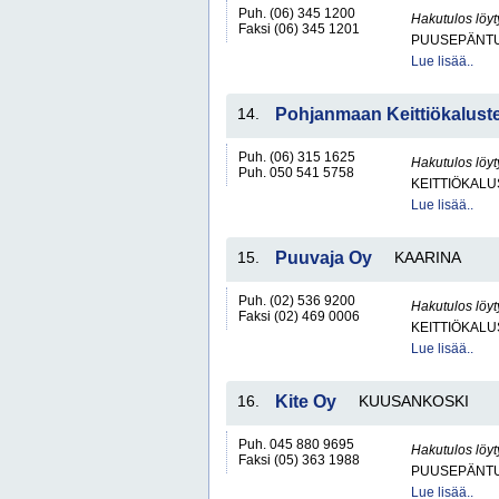
Puh. (06) 345 1200
Hakutulos löyt
Faksi (06) 345 1201
PUUSEPÄNTU
Lue lisää..
14.
Pohjanmaan Keittiökalust
Puh. (06) 315 1625
Hakutulos löyt
Puh. 050 541 5758
KEITTIÖKALU
Lue lisää..
15.
Puuvaja Oy
KAARINA
Puh. (02) 536 9200
Hakutulos löyt
Faksi (02) 469 0006
KEITTIÖKALU
Lue lisää..
16.
Kite Oy
KUUSANKOSKI
Puh. 045 880 9695
Hakutulos löyt
Faksi (05) 363 1988
PUUSEPÄNTU
Lue lisää..