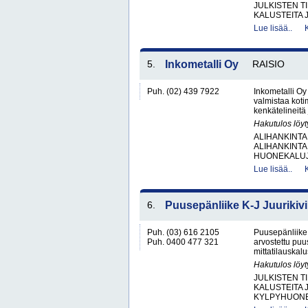
JULKISTEN T
KALUSTEITA J
Lue lisää..
5.
Inkometalli Oy
RAISIO
Puh. (02) 439 7922
Inkometalli Oy
valmistaa koti
kenkätelineitä j
Hakutulos löyt
ALIHANKINTA
ALIHANKINTA
HUONEKALUJA
Lue lisää..
6.
Puusepänliike K-J Juurikivi
Puh. (03) 616 2105
Puusepänliike 
Puh. 0400 477 321
arvostettu pu
mittatilauskalust
Hakutulos löyt
JULKISTEN T
KALUSTEITA 
KYLPYHUONEK