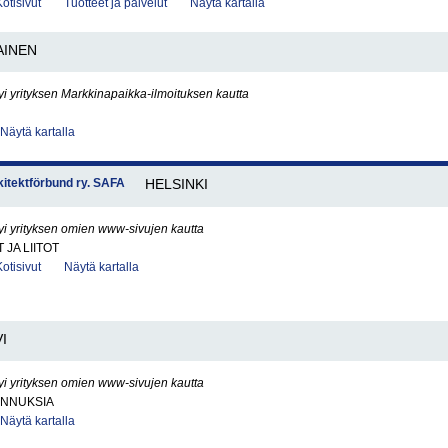
Kotisivut
Tuotteet ja palvelut
Näytä kartalla
AINEN
yi yrityksen Markkinapaikka-ilmoituksen kautta
Näytä kartalla
rkitektförbund ry. SAFA
HELSINKI
yi yrityksen omien www-sivujen kautta
JA LIITOT
Kotisivut
Näytä kartalla
I
yi yrityksen omien www-sivujen kautta
NNUKSIA
Näytä kartalla