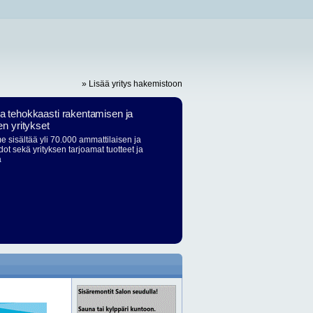
» Lisää yritys hakemistoon
ja tehokkaasti rakentamisen ja
en yritykset
 sisältää yli 70.000 ammattilaisen ja
dot sekä yrityksen tarjoamat tuotteet ja
ä