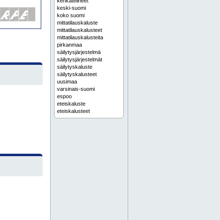
kenkätelineet
keski-suomi
koko suomi
mittatilauskaluste
mittatilauskalusteet
mittatilauskalusteita
pirkanmaa
säilytysjärjestelmä
säilytysjärjestelmät
säilytyskaluste
säilytyskalusteet
uusimaa
varsinais-suomi
espoo
eteiskaluste
eteiskalusteet
helsinki
housuteline
housutelineet
jyväskylä
kaapisto mittatilauksena
kaapistot mittatilauksena
kiintokaluste
kiintokalusteet
kodin säilytysratkaisut
kodinhoitohuoneen kaapit
kodinhoitohuoneen kaappi
kuopio
lahti
lasiliukuovet