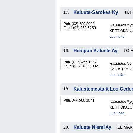
17.
Kaluste-Sarokas Ky
TUR
Puh. (02) 250 5055
Hakutulos löyt
Faksi (02) 250 5750
KEITTIÖKALU
Lue lisää..
18.
Hempan Kaluste Ay
TOI
Puh. (017) 465 1882
Hakutulos löyt
Faksi (017) 465 1982
KALUSTEASE
Lue lisää..
19.
Kalustemestarit Leo Cede
Puh. 044 560 3071
Hakutulos löyt
KEITTIÖKALU
Lue lisää..
20.
Kaluste Niemi Ay
ELIMÄK