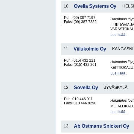
10.
Ovella Systems Oy
HELS
Puh. (09) 387 7197
Hakutulos löyt
Faksi (09) 387 7382
LIUKUOVIA J
VARASTOKAL
Lue lisää..
11.
Viilukolmio Oy
KANGASNI
Puh. (015) 432 221
Hakutulos löyt
Faksi (015) 432 261
KEITTIÖKALU
Lue lisää..
12.
Sovella Oy
JYVÄSKYLÄ
Puh. 010 446 911
Hakutulos löyt
Faksi 010 446 9290
METALLIKALU
Lue lisää..
13.
Ab Östmans Snickeri Oy