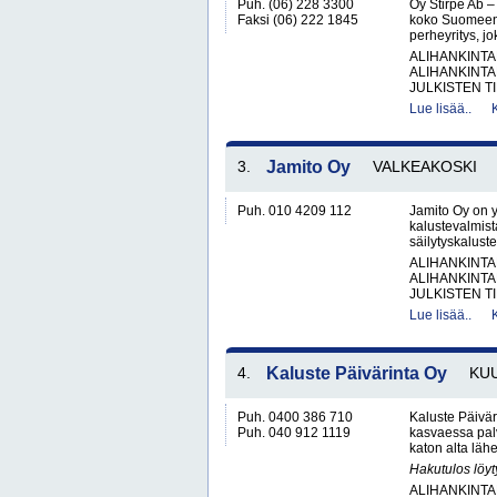
Puh. (06) 228 3300
Oy Stirpe Ab – 
Faksi (06) 222 1845
koko SuomeenO
perheyritys, jo
ALIHANKINTA
ALIHANKINTA
JULKISTEN T
Lue lisää..
3.
Jamito Oy
VALKEAKOSKI
Puh. 010 4209 112
Jamito Oy on 
kalustevalmista
säilytyskalustee
ALIHANKINTA
ALIHANKINTA
JULKISTEN T
Lue lisää..
4.
Kaluste Päivärinta Oy
KU
Puh. 0400 386 710
Kaluste Päivär
Puh. 040 912 1119
kasvaessa palv
katon alta lähe
Hakutulos löyt
ALIHANKINTA