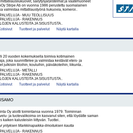
mittatilausliukuovet, säilytysjärjestelmät ja vaatehuoneet
y Stirpe Ab on vuonna 1986 perustettu suomalainen
ka valmistaa mittatilaustyönä liukuovia, komeroi..
PALVELUJA - MUU TEOLLISUUS
PALVELUJA - RAKENNUS
ILOJEN KALUSTEITA JA SISUSTUSTA..
Kotisivut
Tuotteet ja palvelut
Näytä kartalla
yli 20 vuoden kokemuksella toimiva kotimainen
ja, joka suunnittelee ja valmistaa kestävät eteis- ja
t julkisiin tiloihin, kouluihin, päiväkoteihin, liikunta..
PALVELUJA - METALLI
PALVELUJA - RAKENNUS
ILOJEN KALUSTEITA JA SISUSTUSTA..
Kotisivut
Tuotteet ja palvelut
Näytä kartalla
USAMO
inta Oy aloitti toimintansa vuonna 1979. Toiminnan
elu- ja tuotevalikoima on kasvanut siten, että löydätte saman
s kaiken kalusteisiin liittyvän. Tuottei..
yi yrityksen Markkinapaikka-ilmoituksen kautta
PALVELUJA - RAKENNUS