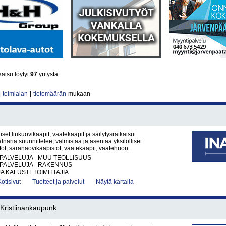
kaisu löytyi
97
yritystä.
|
toimialan
|
tietomäärän
mukaan
iset liukuovikaapit, vaatekaapit ja säilytysratkaisut
Inaria suunnittelee, valmistaa ja asentaa yksilölliset
tot, saranaovikaapistot, vaatekaapit, vaatehuon..
PALVELUJA - MUU TEOLLISUUS
PALVELUJA - RAKENNUS
A KALUSTETOIMITTAJIA..
Kotisivut
Tuotteet ja palvelut
Näytä kartalla
ristiinankaupunk