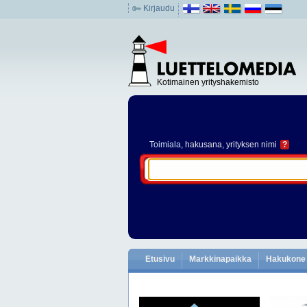
Kirjaudu
Kotimainen yrityshakemisto
Toimiala
, hakusana, yrityksen nimi
?
Etusivu
Markkinapaikka
Hakukone