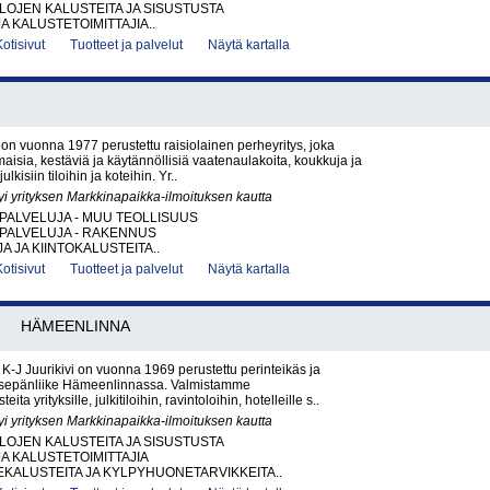
ILOJEN KALUSTEITA JA SISUSTUSTA
A KALUSTETOIMITTAJIA..
Kotisivut
Tuotteet ja palvelut
Näytä kartalla
 on vuonna 1977 perustettu raisiolainen perheyritys, joka
maisia, kestäviä ja käytännöllisiä vaatenaulakoita, koukkuja ja
ulkisiin tiloihin ja koteihin. Yr..
yi yrityksen Markkinapaikka-ilmoituksen kautta
PALVELUJA - MUU TEOLLISUUS
PALVELUJA - RAKENNUS
 JA KIINTOKALUSTEITA..
Kotisivut
Tuotteet ja palvelut
Näytä kartalla
HÄMEENLINNA
K-J Juurikivi on vuonna 1969 perustettu perinteikäs ja
usepänliike Hämeenlinnassa. Valmistamme
eita yrityksille, julkitiloihin, ravintoloihin, hotelleille s..
yi yrityksen Markkinapaikka-ilmoituksen kautta
ILOJEN KALUSTEITA JA SISUSTUSTA
JA KALUSTETOIMITTAJIA
ALUSTEITA JA KYLPYHUONETARVIKKEITA..