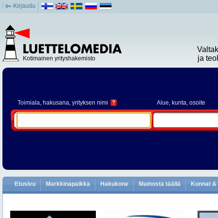
Kirjaudu
Valta
ja te
Kotimainen yrityshakemisto
Toimiala
, hakusana, yrityksen nimi
?
Alue
, kunta, osoite
Etusivu
Markkinapaikka
Hakukone
Mainosta täällä
Kunnat & 