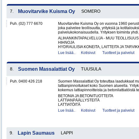
7.
Muovitarvike Kuisma Oy
SOMERO
Puh. (02) 777 6670
Muovitarvike Kuisma Oy on vuonna 1960 peruste
joka palvelee teollisuutta, yrityksiä ja kotitalouks
palvelukokonaisuudella. Yrityksen toiminta yhdi.
ALIHANKINTAPALVELUJA - MUU TEOLLISUUS
HIHNOJA
HYDRAULISIA KONEITA, LAITTEITA JA TARVIKK
Lue lisää..
Kotisivut
Tuotteet ja palvelut
8.
Suomen Massalattiat Oy
TUUSULA
Puh. 0400 426 218
Suomen Massalattiat Oy toteuttaa laadukkaat mas
lattianpinnoitukset koko Suomen alueella. Yrityk
kokemus lattiapinnoitteista ja betonilattiatöistä te
BETONIA JA BETONITUOTTEITA
LATTIANPÄÄLLYSTEITÄ
LATTIATÖITÄ
Lue lisää..
Kotisivut
Tuotteet ja palvelut
9.
Lapin Saumaus
LAPPI