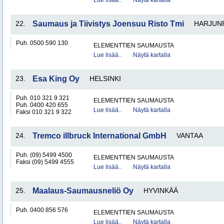
Lue lisää..
Näytä kartalla
22.
Saumaus ja Tiivistys Joensuu Risto Tmi
HARJUN
Puh. 0500 590 130
ELEMENTTIEN SAUMAUSTA
Lue lisää..
Näytä kartalla
23.
Esa King Oy
HELSINKI
Puh. 010 321 9 321
ELEMENTTIEN SAUMAUSTA
Puh. 0400 420 655
Lue lisää..
Näytä kartalla
Faksi 010 321 9 322
24.
Tremco illbruck International GmbH
VANTAA
Puh. (09) 5499 4500
ELEMENTTIEN SAUMAUSTA
Faksi (09) 5499 4555
Lue lisää..
Näytä kartalla
25.
Maalaus-Saumausneliö Oy
HYVINKÄÄ
Puh. 0400 856 576
ELEMENTTIEN SAUMAUSTA
Lue lisää..
Näytä kartalla