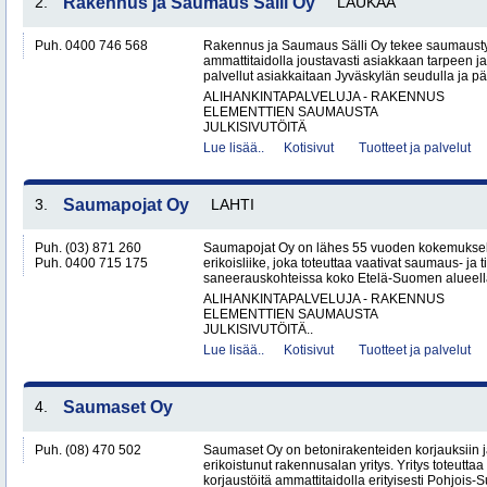
2.
Rakennus ja Saumaus Sälli Oy
LAUKAA
Puh. 0400 746 568
Rakennus ja Saumaus Sälli Oy tekee saumaustyö
ammattitaidolla joustavasti asiakkaan tarpeen j
palvellut asiakkaitaan Jyväskylän seudulla ja p
ALIHANKINTAPALVELUJA - RAKENNUS
ELEMENTTIEN SAUMAUSTA
JULKISIVUTÖITÄ
Lue lisää..
Kotisivut
Tuotteet ja palvelut
3.
Saumapojat Oy
LAHTI
Puh. (03) 871 260
Saumapojat Oy on lähes 55 vuoden kokemuksel
Puh. 0400 715 175
erikoisliike, joka toteuttaa vaativat saumaus- ja ti
saneerauskohteissa koko Etelä-Suomen alueella.
ALIHANKINTAPALVELUJA - RAKENNUS
ELEMENTTIEN SAUMAUSTA
JULKISIVUTÖITÄ..
Lue lisää..
Kotisivut
Tuotteet ja palvelut
4.
Saumaset Oy
Puh. (08) 470 502
Saumaset Oy on betonirakenteiden korjauksiin 
erikoistunut rakennusalan yritys. Yritys toteutta
korjaustöitä ammattitaidolla erityisesti Pohjois-