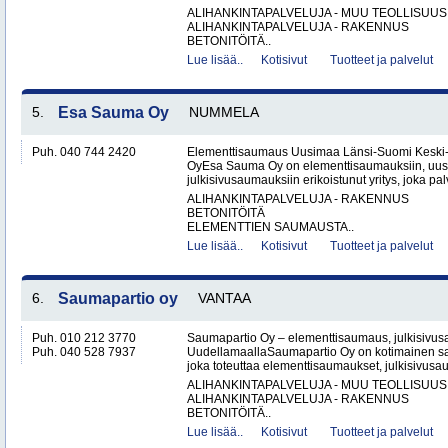
ALIHANKINTAPALVELUJA - MUU TEOLLISUUS
ALIHANKINTAPALVELUJA - RAKENNUS
BETONITÖITÄ..
Lue lisää..
Kotisivut
Tuotteet ja palvelut
5.
Esa Sauma Oy
NUMMELA
Puh. 040 744 2420
Elementtisaumaus Uusimaa Länsi-Suomi Kesk
OyEsa Sauma Oy on elementtisaumauksiin, uus
julkisivusaumauksiin erikoistunut yritys, joka pal
ALIHANKINTAPALVELUJA - RAKENNUS
BETONITÖITÄ
ELEMENTTIEN SAUMAUSTA..
Lue lisää..
Kotisivut
Tuotteet ja palvelut
6.
Saumapartio oy
VANTAA
Puh. 010 212 3770
Saumapartio Oy – elementtisaumaus, julkisivu
Puh. 040 528 7937
UudellamaallaSaumapartio Oy on kotimainen s
joka toteuttaa elementtisaumaukset, julkisivusa
ALIHANKINTAPALVELUJA - MUU TEOLLISUUS
ALIHANKINTAPALVELUJA - RAKENNUS
BETONITÖITÄ..
Lue lisää..
Kotisivut
Tuotteet ja palvelut