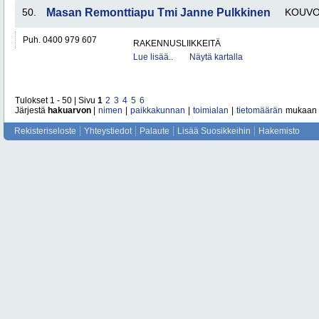
50.
Masan Remonttiapu Tmi Janne Pulkkinen
KOUVO
Puh. 0400 979 607
RAKENNUSLIIKKEITÄ
Lue lisää..
Näytä kartalla
Tulokset 1 - 50 | Sivu
1
2
3
4
5
6
Järjestä
hakuarvon
|
nimen
|
paikkakunnan
|
toimialan
|
tietomäärän
mukaan
Rekisteriseloste
Yhteystiedot
Palaute
Lisää Suosikkeihin
Hakemisto