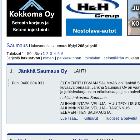
Saumaus
Hakusanalla saumaus löytyi
268
yritystä.
Tulokset 1 - 50 | Sivu
1
2
3
4
5
6
Järjestä
hakuarvon
|
nimen
|
paikkakunnan
|
toimialan
|
tietomäärän
mukaan
1.
Jänkhä Saumaus Oy
LAHTI
Puh. 0400 804 931
ELEMENTIT HYVÄÄN SAUMAAN on Jänkhä Sau
kuvaava periaate. Jänkhä Saumaus Oy on vaat
ja julkisivukorjausten erikoisosaaja, joka palvele
Lukittu hakusana
Saumaus
ALIHANKINTAPALVELUJA - MUU TEOLLISUU
ALIHANKINTAPALVELUJA - RAKENNUS
ELEMENTTIEN SAUMAUSTA..
Lue lisää..
Kotisivut
Tuotteet ja palvelut