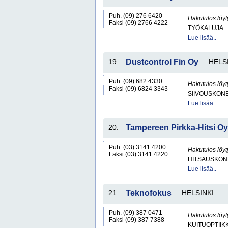
Puh. (09) 276 6420
Hakutulos löyt
Faksi (09) 2766 4222
TYÖKALUJA
Lue lisää..
19.
Dustcontrol Fin Oy
HELS
Puh. (09) 682 4330
Hakutulos löyt
Faksi (09) 6824 3343
SIIVOUSKONEI
Lue lisää..
20.
Tampereen Pirkka-Hitsi Oy
Puh. (03) 3141 4200
Hakutulos löyt
Faksi (03) 3141 4220
HITSAUSKONE
Lue lisää..
21.
Teknofokus
HELSINKI
Puh. (09) 387 0471
Hakutulos löyt
Faksi (09) 387 7388
KUITUOPTIIK