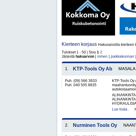
Kierteen korjaus
Hakusanoilla kierteen 
Tulokset 1 - 50 | Sivu
1
2
Järjestä
hakuarvon
|
nimen
|
paikkakunnan
1.
KTP-Tools Oy Ab
MASALA
Puh. (09) 566 3933
KTP-Tools Oy 
Puh. 040 505 8835
maahantuontiyr
autokorjaamoid
ALIHANKINTA
ALIHANKINTA
HYDRAULISIA 
Lue lisää..
2.
Nurminen Tools Oy
NAANT