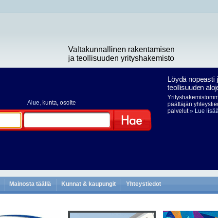
Valtakunnallinen rakentamisen
ja teollisuuden yrityshakemisto
Löydä nopeasti 
teollisuuden aloj
Yrityshakemistomme
Alue
, kunta, osoite
päättäjän yhteystie
palvelut
» Lue lisä
Hae
Mainosta täällä
Kunnat & kaupungit
Yhteystiedot