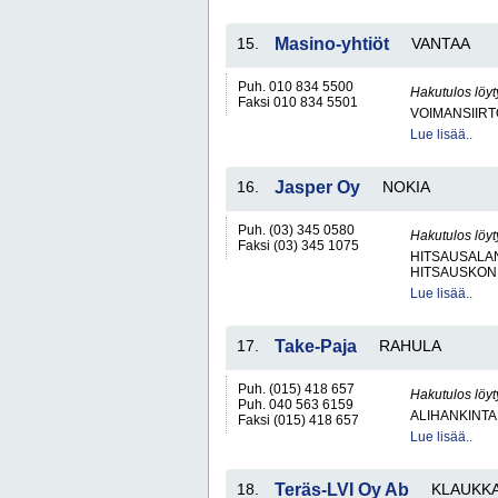
15.
Masino-yhtiöt
VANTAA
Puh. 010 834 5500
Hakutulos löyt
Faksi 010 834 5501
VOIMANSIIRT
Lue lisää..
16.
Jasper Oy
NOKIA
Puh. (03) 345 0580
Hakutulos löyt
Faksi (03) 345 1075
HITSAUSALAN
HITSAUSKONE
Lue lisää..
17.
Take-Paja
RAHULA
Puh. (015) 418 657
Hakutulos löyt
Puh. 040 563 6159
ALIHANKINTA
Faksi (015) 418 657
Lue lisää..
18.
Teräs-LVI Oy Ab
KLAUKK