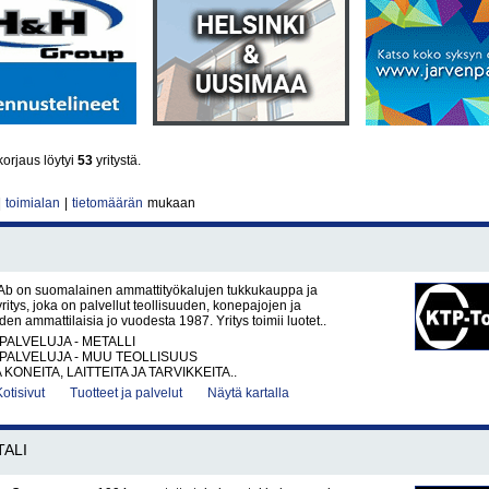
korjaus löytyi
53
yritystä.
|
toimialan
|
tietomäärän
mukaan
Ab on suomalainen ammattityökalujen tukkukauppa ja
itys, joka on palvellut teollisuuden, konepajojen ja
en ammattilaisia jo vuodesta 1987. Yritys toimii luotet..
PALVELUJA - METALLI
PALVELUJA - MUU TEOLLISUUS
KONEITA, LAITTEITA JA TARVIKKEITA..
Kotisivut
Tuotteet ja palvelut
Näytä kartalla
ALI