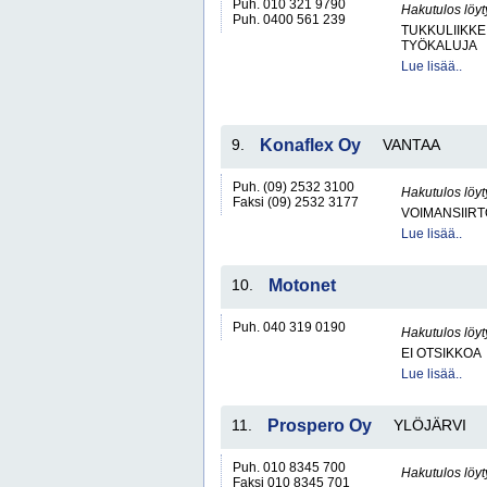
Puh. 010 321 9790
Hakutulos löyt
Puh. 0400 561 239
TUKKULIIKKE
TYÖKALUJA
Lue lisää..
9.
Konaflex Oy
VANTAA
Puh. (09) 2532 3100
Hakutulos löyt
Faksi (09) 2532 3177
VOIMANSIIRT
Lue lisää..
10.
Motonet
Puh. 040 319 0190
Hakutulos löyt
EI OTSIKKOA
Lue lisää..
11.
Prospero Oy
YLÖJÄRVI
Puh. 010 8345 700
Hakutulos löyt
Faksi 010 8345 701