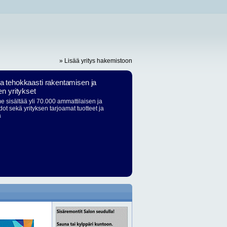
» Lisää yritys hakemistoon
ja tehokkaasti rakentamisen ja
en yritykset
 sisältää yli 70.000 ammattilaisen ja
dot sekä yrityksen tarjoamat tuotteet ja
ä