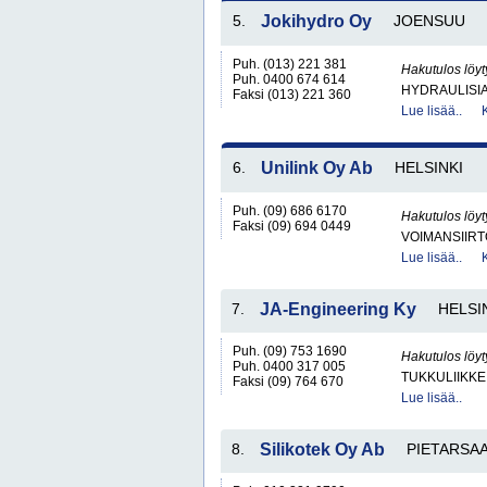
5.
Jokihydro Oy
JOENSUU
Puh. (013) 221 381
Hakutulos löyt
Puh. 0400 674 614
HYDRAULISIA 
Faksi (013) 221 360
Lue lisää..
6.
Unilink Oy Ab
HELSINKI
Puh. (09) 686 6170
Hakutulos löyt
Faksi (09) 694 0449
VOIMANSIIRT
Lue lisää..
7.
JA-Engineering Ky
HELSI
Puh. (09) 753 1690
Hakutulos löyt
Puh. 0400 317 005
TUKKULIIKKE
Faksi (09) 764 670
Lue lisää..
8.
Silikotek Oy Ab
PIETARSAA