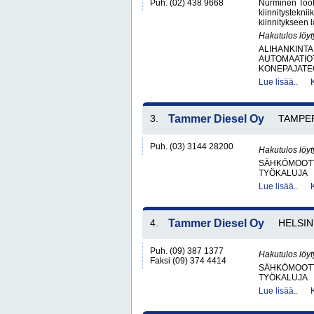
Puh. (02) 438 9668
Nurminen Tool
kiinnitystekni
kiinnitykseen 
Hakutulos löyt
ALIHANKINTA
AUTOMAATIO
KONEPAJATEO
Lue lisää..
3.
Tammer Diesel Oy
TAMPE
Puh. (03) 3144 28200
Hakutulos löyt
SÄHKÖMOOTT
TYÖKALUJA
Lue lisää..
4.
Tammer Diesel Oy
HELSIN
Puh. (09) 387 1377
Hakutulos löyt
Faksi (09) 374 4414
SÄHKÖMOOTT
TYÖKALUJA
Lue lisää..