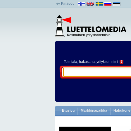
Kirjaudu
Kotimainen yrityshakemisto
Toimiala
, hakusana, yrityksen nimi
?
Etusivu
Markkinapaikka
Hakukone