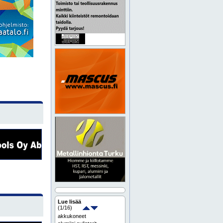
Lue lisää
(
1
/16)
akkukoneet