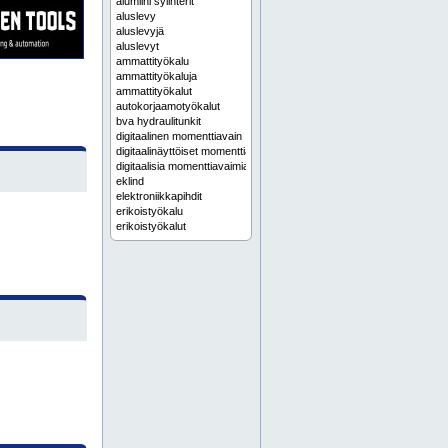
alumiini sylinterit
aluslevy
aluslevyjä
aluslevyt
ammattityökalu
ammattityökaluja
ammattityökalut
autokorjaamotyökalut
bva hydraulitunkit
digitaalinen momenttiavain
digitaalinäyttöiset momenttiavaimet
digitaalisia momenttiavaimia
eklind
elektroniikkapihdit
erikoistyökalu
erikoistyökalut
espoo
espoon keskus
etu-töölöö
friisilä
fuji paineilmakonehuollot
gws
haaga
haukilahti
helsinki
henttaa
hydrauliavaimet
hydrauliavaimia
hydrauliavain
hydrauliikkahuollot