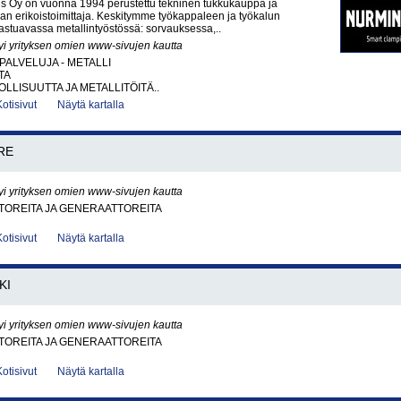
s Oy on vuonna 1994 perustettu tekninen tukkukauppa ja
ikan erikoistoimittaja. Keskitymme työkappaleen ja työkalun
lastuavassa metallintyöstössä: sorvauksessa,..
yi yrityksen omien www-sivujen kautta
PALVELUJA - METALLI
TA
LLISUUTTA JA METALLITÖITÄ..
Kotisivut
Näytä kartalla
RE
yi yrityksen omien www-sivujen kautta
OREITA JA GENERAATTOREITA
Kotisivut
Näytä kartalla
KI
yi yrityksen omien www-sivujen kautta
OREITA JA GENERAATTOREITA
Kotisivut
Näytä kartalla