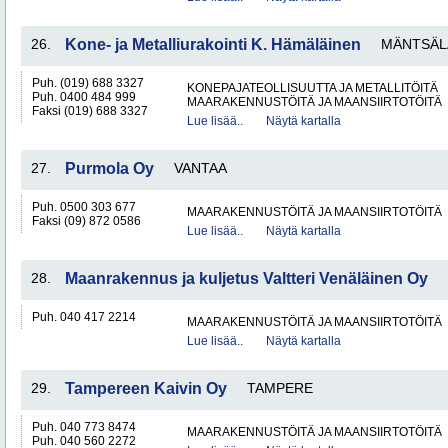
26.
Kone- ja Metalliurakointi K. Hämäläinen
MÄNTSÄL
Puh. (019) 688 3327
KONEPAJATEOLLISUUTTA JA METALLITÖITÄ
Puh. 0400 484 999
MAARAKENNUSTÖITÄ JA MAANSIIRTOTÖITÄ
Faksi (019) 688 3327
Lue lisää..
Näytä kartalla
27.
Purmola Oy
VANTAA
Puh. 0500 303 677
MAARAKENNUSTÖITÄ JA MAANSIIRTOTÖITÄ
Faksi (09) 872 0586
Lue lisää..
Näytä kartalla
28.
Maanrakennus ja kuljetus Valtteri Venäläinen Oy
Puh. 040 417 2214
MAARAKENNUSTÖITÄ JA MAANSIIRTOTÖITÄ
Lue lisää..
Näytä kartalla
29.
Tampereen Kaivin Oy
TAMPERE
Puh. 040 773 8474
MAARAKENNUSTÖITÄ JA MAANSIIRTOTÖITÄ
Puh. 040 560 2272