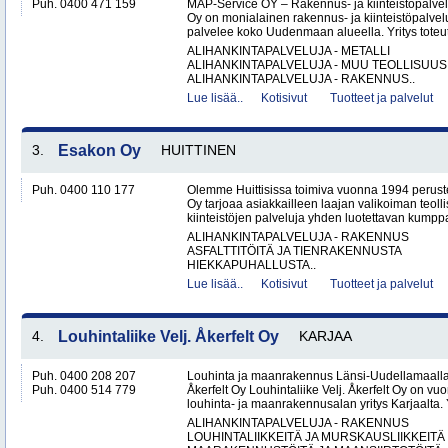
Puh. 0400 471 159
MAP-Service OY – Rakennus- ja kiinteistöpalv
Oy on monialainen rakennus- ja kiinteistöpalvel
palvelee koko Uudenmaan alueella. Yritys toteutt
ALIHANKINTAPALVELUJA - METALLI
ALIHANKINTAPALVELUJA - MUU TEOLLISUUS
ALIHANKINTAPALVELUJA - RAKENNUS..
Lue lisää..
Kotisivut
Tuotteet ja palvelut
3.
Esakon Oy
HUITTINEN
Puh. 0400 110 177
Olemme Huittisissa toimiva vuonna 1994 peruste
Oy tarjoaa asiakkailleen laajan valikoiman teol
kiinteistöjen palveluja yhden luotettavan kumppa
ALIHANKINTAPALVELUJA - RAKENNUS
ASFALTTITÖITÄ JA TIENRAKENNUSTA
HIEKKAPUHALLUSTA..
Lue lisää..
Kotisivut
Tuotteet ja palvelut
4.
Louhintaliike Velj. Åkerfelt Oy
KARJAA
Puh. 0400 208 207
Louhinta ja maanrakennus Länsi-Uudellamaalla –
Puh. 0400 514 779
Åkerfelt Oy Louhintaliike Velj. Åkerfelt Oy on v
louhinta- ja maanrakennusalan yritys Karjaalta. Yr
ALIHANKINTAPALVELUJA - RAKENNUS
LOUHINTALIIKKEITÄ JA MURSKAUSLIIKKEITÄ