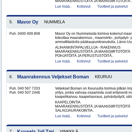
MAARAKENNUSTÖITÄ JA MAANSIIRTOTÖITÄ..
Lue lisää..
Kotisivut
Tuotteet ja palvelut
5.
Mavor Oy
NUMMELA
Puh. 0400 409 808
Mavor Oy on Nummelasta toimiva kokenut maanr
toteuttaa maarakennus-, maansiirto-, pohjatyö- j
ammattitaidolla pääkaupunkiseudulla, Länsi-Uud
ALIHANKINTAPALVELUJA - RAKENNUS
MAARAKENNUSTÖITÄ JA MAANSIIRTOTÖITÄ
POHJATÖITÄ JA PERUSTUSTÖITÄ..
Lue lisää..
Kotisivut
Tuotteet ja palvelut
6.
Maanrakennus Veljekset Boman
KEURUU
Puh. 040 567 7203
Veljekset Boman on Keuruulla toimiva pitkän l
Puh. 040 507 2446
yritys, jonka vahvaa osaamista ovat erityisesti 
kaapelikaivuu, kaapeliauraus, pylvästystyöt, säh
KAAPELOINTIA
MAARAKENNUSTÖITÄ JA MAANSIIRTOTÖITÄ
SALAOJAURAKOINTIA..
Lue lisää..
Kotisivut
Tuotteet ja palvelut
7.
Kuusela Jali Tmi
VINKKILÄ