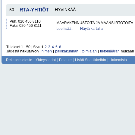
50.
RTA-YHTIÖT
HYVINKÄÄ
Puh. 020 456 8110
MAARAKENNUSTÖITÄ JA MAANSIIRTOTÖITÄ
Faksi 020 456 8111
Lue lisää..
Näytä kartalla
Tulokset 1 - 50 | Sivu
1
2
3
4
5
6
Järjestä
hakuarvon
|
nimen
|
paikkakunnan
|
toimialan
|
tietomäärän
mukaan
Rekisteriseloste
Yhteystiedot
Palaute
Lisää Suosikkeihin
Hakemisto