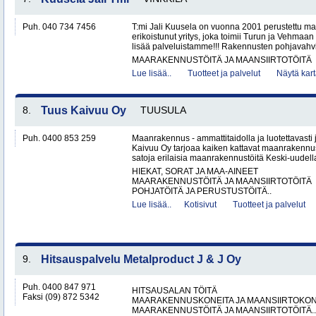
Puh. 040 734 7456
T:mi Jali Kuusela on vuonna 2001 perustettu m
erikoistunut yritys, joka toimii Turun ja Vehmaan
lisää palveluistamme!!! Rakennusten pohjavahvis
MAARAKENNUSTÖITÄ JA MAANSIIRTOTÖITÄ
Lue lisää..
Tuotteet ja palvelut
Näytä kart
8.
Tuus Kaivuu Oy
TUUSULA
Puh. 0400 853 259
Maanrakennus - ammattitaidolla ja luotettavasti
Kaivuu Oy tarjoaa kaiken kattavat maanraken­nu
satoja erilaisia maanrakennustöitä Keski-uudell
HIEKAT, SORAT JA MAA-AINEET
MAARAKENNUSTÖITÄ JA MAANSIIRTOTÖITÄ
POHJATÖITÄ JA PERUSTUSTÖITÄ..
Lue lisää..
Kotisivut
Tuotteet ja palvelut
9.
Hitsauspalvelu Metalproduct J & J Oy
Puh. 0400 847 971
HITSAUSALAN TÖITÄ
Faksi (09) 872 5342
MAARAKENNUSKONEITA JA MAANSIIRTOKONE
MAARAKENNUSTÖITÄ JA MAANSIIRTOTÖITÄ..