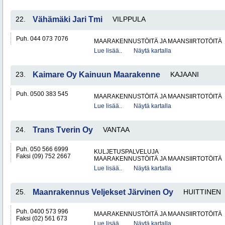
22.
Vähämäki Jari Tmi
VILPPULA
Puh. 044 073 7076
MAARAKENNUSTÖITÄ JA MAANSIIRTOTÖITÄ
Lue lisää..
Näytä kartalla
23.
Kaimare Oy Kainuun Maarakenne
KAJAANI
Puh. 0500 383 545
MAARAKENNUSTÖITÄ JA MAANSIIRTOTÖITÄ
Lue lisää..
Näytä kartalla
24.
Trans Tverin Oy
VANTAA
Puh. 050 566 6999
KULJETUSPALVELUJA
Faksi (09) 752 2667
MAARAKENNUSTÖITÄ JA MAANSIIRTOTÖITÄ
Lue lisää..
Näytä kartalla
25.
Maanrakennus Veljekset Järvinen Oy
HUITTINEN
Puh. 0400 573 996
MAARAKENNUSTÖITÄ JA MAANSIIRTOTÖITÄ
Faksi (02) 561 673
Lue lisää..
Näytä kartalla