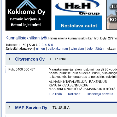
Kunnallistekniikan työt
Hakusanoilla kunnallistekniikan työt löytyi
277
yr
Tulokset 1 - 50 | Sivu
1
2
3
4
5
6
Järjestä
hakuarvon
|
nimen
|
paikkakunnan
|
toimialan
|
tietomäärän
mukaan
1.
Cityremcon Oy
HELSINKI
Puh. 0400 500 474
Maarakennus- ja rakennustoimintaa yli 30 vuo
pääkaupunkiseudun alueella. Purku, piikkaustyöt
ja kaivuutyöt, lumenauraus ja poissiirto, trukkipiikk
ALIHANKINTAPALVELUJA - RAKENNUS
KIVIÄ JA KIVIASENNUKSIA
MAARAKENNUSTÖITÄ JA MAANSIIRTOTÖITÄ..
Lue lisää..
Kotisivut
Tuotteet ja palvelut
2.
MAP-Service Oy
TUUSULA