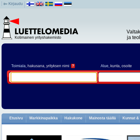
Kirjaudu
Valta
ja te
Kotimainen yrityshakemisto
Toimiala
, hakusana, yrityksen nimi
?
Alue
, kunta, osoite
Etusivu
Markkinapaikka
Hakukone
Mainosta täällä
Kunnat & 