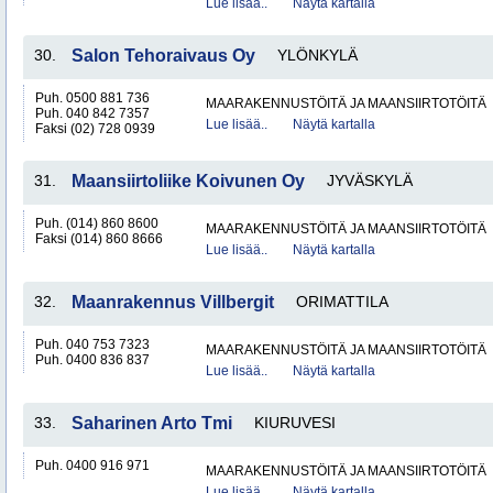
Lue lisää..
Näytä kartalla
30.
Salon Tehoraivaus Oy
YLÖNKYLÄ
Puh. 0500 881 736
MAARAKENNUSTÖITÄ JA MAANSIIRTOTÖITÄ
Puh. 040 842 7357
Lue lisää..
Näytä kartalla
Faksi (02) 728 0939
31.
Maansiirtoliike Koivunen Oy
JYVÄSKYLÄ
Puh. (014) 860 8600
MAARAKENNUSTÖITÄ JA MAANSIIRTOTÖITÄ
Faksi (014) 860 8666
Lue lisää..
Näytä kartalla
32.
Maanrakennus Villbergit
ORIMATTILA
Puh. 040 753 7323
MAARAKENNUSTÖITÄ JA MAANSIIRTOTÖITÄ
Puh. 0400 836 837
Lue lisää..
Näytä kartalla
33.
Saharinen Arto Tmi
KIURUVESI
Puh. 0400 916 971
MAARAKENNUSTÖITÄ JA MAANSIIRTOTÖITÄ
Lue lisää..
Näytä kartalla