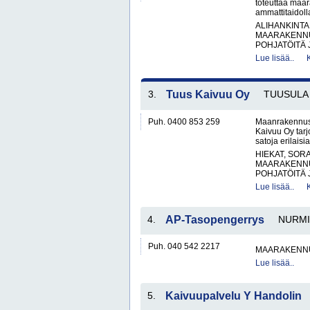
toteuttaa maar
ammattitaidol
ALIHANKINTA
MAARAKENNU
POHJATÖITÄ 
Lue lisää..
3.
Tuus Kaivuu Oy
TUUSULA
Puh. 0400 853 259
Maanrakennus -
Kaivuu Oy tarj
satoja erilais
HIEKAT, SOR
MAARAKENNU
POHJATÖITÄ 
Lue lisää..
4.
AP-Tasopengerrys
NURMI
Puh. 040 542 2217
MAARAKENNU
Lue lisää..
5.
Kaivuupalvelu Y Handolin