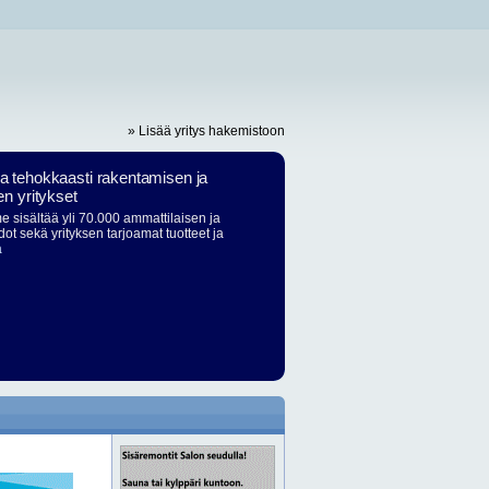
» Lisää yritys hakemistoon
ja tehokkaasti rakentamisen ja
en yritykset
 sisältää yli 70.000 ammattilaisen ja
dot sekä yrityksen tarjoamat tuotteet ja
ä