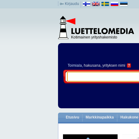
Kirjaudu
Kotimainen yrityshakemisto
Toimiala
, hakusana, yrityksen nimi
?
Etusivu
Markkinapaikka
Hakukone