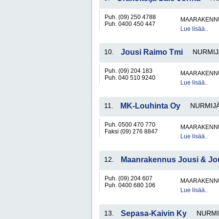
Puh. (09) 250 4788
MAARAKENNU
Puh. 0400 450 447
Lue lisää..
10.
Jousi Raimo Tmi
NURMIJ
Puh. (09) 204 183
MAARAKENNU
Puh. 040 510 9240
Lue lisää..
11.
MK-Louhinta Oy
NURMIJ
Puh. 0500 470 770
MAARAKENNU
Faksi (09) 276 8847
Lue lisää..
12.
Maanrakennus Jousi & Jo
Puh. (09) 204 607
MAARAKENNU
Puh. 0400 680 106
Lue lisää..
13.
Sepasa-Kaivin Ky
NURMI