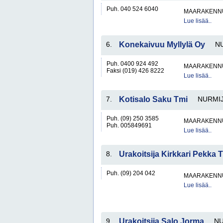
Puh. 040 524 6040
MAARAKENNU
Lue lisää..
6.
Konekaivuu Myllylä Oy
N
Puh. 0400 924 492
MAARAKENNU
Faksi (019) 426 8222
Lue lisää..
7.
Kotisalo Saku Tmi
NURMIJ
Puh. (09) 250 3585
MAARAKENNU
Puh. 005849691
Lue lisää..
8.
Urakoitsija Kirkkari Pekka 
Puh. (09) 204 042
MAARAKENNU
Lue lisää..
9.
Urakoitsija Salo Jorma
NU