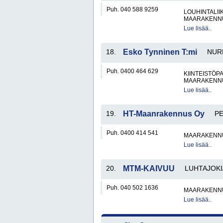
Puh. 040 588 9259
LOUHINTALII
MAARAKENNU
Lue lisää..
18.
Esko Tynninen T:mi
NUR
Puh. 0400 464 629
KIINTEISTÖP
MAARAKENNU
Lue lisää..
19.
HT-Maanrakennus Oy
PE
Puh. 0400 414 541
MAARAKENNU
Lue lisää..
20.
MTM-KAIVUU
LUHTAJOKI
Puh. 040 502 1636
MAARAKENNU
Lue lisää..