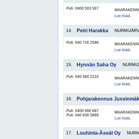
Puh. 0400 503 567
MAARAKENNU
Lue lisää..
14.
Petri Harakka
NURMIJÄRV
Puh. 040 726 2586
MAARAKENNU
Lue lisää..
15.
Hynnän Saha Oy
NURMIJ
Puh. 040 560 2216
MAARAKENNU
Lue lisää..
16.
Pohjarakennus Jussinmäk
Puh. 0400 660 687
MAARAKENNU
Puh. 040 836 5889
Lue lisää..
17.
Louhinta-Ässät Oy
NURM