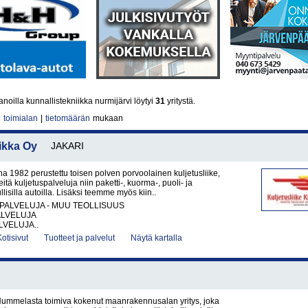
noilla kunnallistekniikka nurmijärvi löytyi
31
yritystä.
|
toimialan
|
tietomäärän
mukaan
ikka Oy
JAKARI
1982 perustettu toisen polven porvoolainen kuljetusliike,
eitä kuljetuspalveluja niin paketti-, kuorma-, puoli- ja
lisilla autoilla. Lisäksi teemme myös kiin..
PALVELUJA - MUU TEOLLISUUS
ALVELUJA
VELUJA..
Kotisivut
Tuotteet ja palvelut
Näytä kartalla
ummelasta toimiva kokenut maanrakennusalan yritys, joka