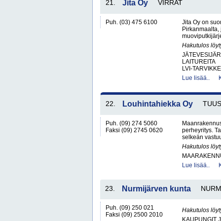
21.
Jita Oy
VIRRAT
Puh. (03) 475 6100
Jita Oy on suo
Pirkanmaalta, 
muoviputkijärje
Hakutulos löyt
JÄTEVESIJÄ
LAITUREITA
LVI-TARVIKKE
Lue lisää..
22.
Louhintahiekka Oy
TUU
Puh. (09) 274 5060
Maanrakennusl
Faksi (09) 2745 0620
perheyritys. 
selkeän vastu
Hakutulos löyt
MAARAKENNU
Lue lisää..
23.
Nurmijärven kunta
NURM
Puh. (09) 250 021
Hakutulos löyt
Faksi (09) 2500 2010
KAUPUNGIT 