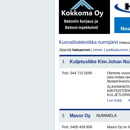
Kunnallistekniikka nurmijärvi
Hakusa
Järjestä
hakuarvon
|
nimen
|
paikkakunnan
1.
Kuljetusliike Kim-Johan Nu
Puh. 044 715 0095
Olemme vuonna 
joka hoitaa rip
täysperävaunul
ALIHANKINTA
KIINTEISTÖP
KULJETUSPAL
Lue lisää..
2.
Mavor Oy
NUMMELA
Puh. 0400 409 808
Mavor Oy on N