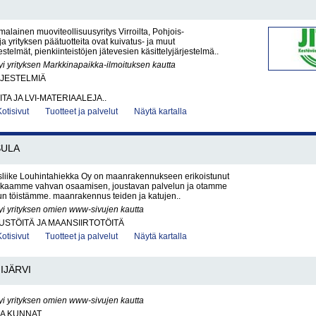
malainen muoviteollisuusyritys Virroilta, Pohjois-
ja yrityksen päätuotteita ovat kuivatus- ja muut
stelmät, pienkiinteistöjen jätevesien käsittelyjärjestelmä..
yi yrityksen Markkinapaikka-ilmoituksen kautta
RJESTELMIÄ
ITA JA LVI-MATERIAALEJA..
Kotisivut
Tuotteet ja palvelut
Näytä kartalla
SULA
iike Louhintahiekka Oy on maanrakennukseen erikoistunut
Takaamme vahvan osaamisen, joustavan palvelun ja otamme
un töistämme. maanrakennus teiden ja katujen..
yi yrityksen omien www-sivujen kautta
STÖITÄ JA MAANSIIRTOTÖITÄ
Kotisivut
Tuotteet ja palvelut
Näytä kartalla
IJÄRVI
yi yrityksen omien www-sivujen kautta
JA KUNNAT