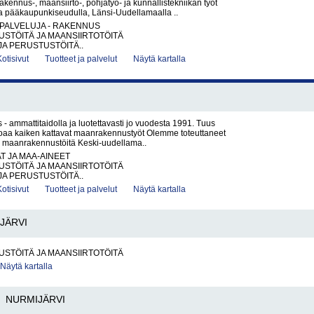
akennus-, maansiirto-, pohjatyö- ja kunnallistekniikan työt
la pääkaupunkiseudulla, Länsi-Uudellamaalla ..
PALVELUJA - RAKENNUS
STÖITÄ JA MAANSIIRTOTÖITÄ
JA PERUSTUSTÖITÄ..
Kotisivut
Tuotteet ja palvelut
Näytä kartalla
 ammattitaidolla ja luotettavasti jo vuodesta 1991. Tuus
oaa kaiken kattavat maanraken­nus­työt Olemme toteuttaneet
ia maanrakennustöitä Keski-uudellama..
AT JA MAA-AINEET
STÖITÄ JA MAANSIIRTOTÖITÄ
JA PERUSTUSTÖITÄ..
Kotisivut
Tuotteet ja palvelut
Näytä kartalla
JÄRVI
STÖITÄ JA MAANSIIRTOTÖITÄ
Näytä kartalla
NURMIJÄRVI