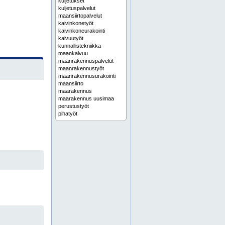
kuljetukset
kuljetuspalvelut
maansiirtopalvelut
kaivinkonetyöt
kaivinkoneurakointi
kaivuutyöt
kunnallistekniikka
maankaivuu
maanrakennuspalvelut
maanrakennustyöt
maanrakennusurakointi
maansiirto
maarakennus
maarakennus uusimaa
perustustyöt
pihatyöt
pohjarakennus
pohjarakennustyöt
pohjatyöt
pohjatyöt uusimaa
rakennuksen pohjatyöt
rakennusten pohjatyöt
sadevesijärjestelmät
tontin raivaus
adr-kuljetukset
adr-kuljetus
aikataulutetut kuljetukset
asiakastoimitukset
askola
auraus