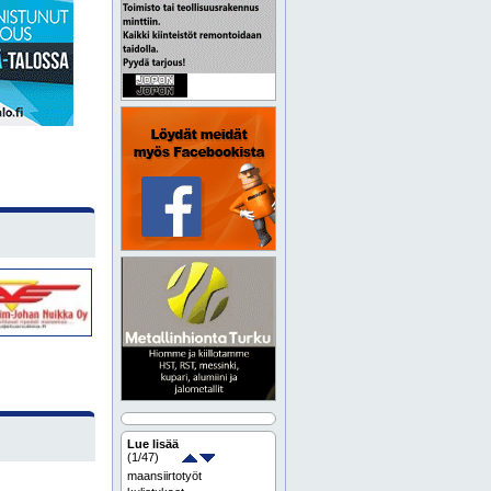
Lue lisää
(
1
/47)
maansiirtotyöt