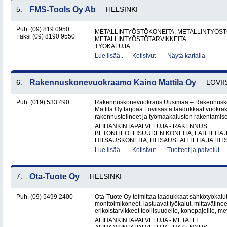
5.
FMS-Tools Oy Ab
HELSINKI
Puh. (09) 819 0950
METALLINTYÖSTÖKONEITA, METALLINTYÖSTÖ
Faksi (09) 8190 9550
METALLINTYÖSTÖTARVIKKEITA
TYÖKALUJA
Lue lisää..
Kotisivut
Näytä kartalla
6.
Rakennuskonevuokraamo Kaino Mattila Oy
LOVII
Puh. (019) 533 490
Rakennuskonevuokraus Uusimaa – Rakennusk
Mattila Oy tarjoaa Loviisasta laadukkaat vuokrak
rakennustelineet ja työmaakaluston rakentamisen
ALIHANKINTAPALVELUJA - RAKENNUS
BETONITEOLLISUUDEN KONEITA, LAITTEITA J
HITSAUSKONEITA, HITSAUSLAITTEITA JA HIT
Lue lisää..
Kotisivut
Tuotteet ja palvelut
7.
Ota-Tuote Oy
HELSINKI
Puh. (09) 5499 2400
Ota-Tuote Oy toimittaa laadukkaat sähkötyökalut,
monitoimikoneet, lastuavat työkalut, mittaväline
erikoistarvikkeet teollisuudelle, konepajoille, met
ALIHANKINTAPALVELUJA - METALLI