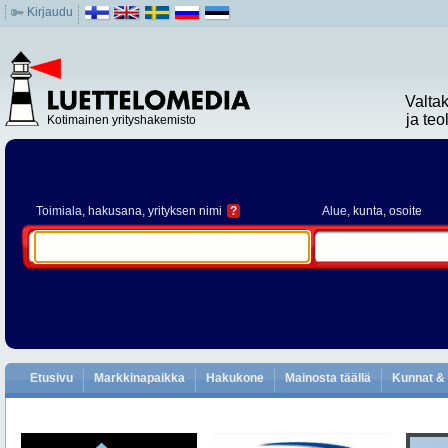
Kirjaudu
Valta
ja te
Kotimainen yrityshakemisto
Toimiala
, hakusana, yrityksen nimi
?
Alue
, kunta, osoite
Etusivu
Markkinapaikka
Hakukone
Mainosta täällä
Kunnat & 