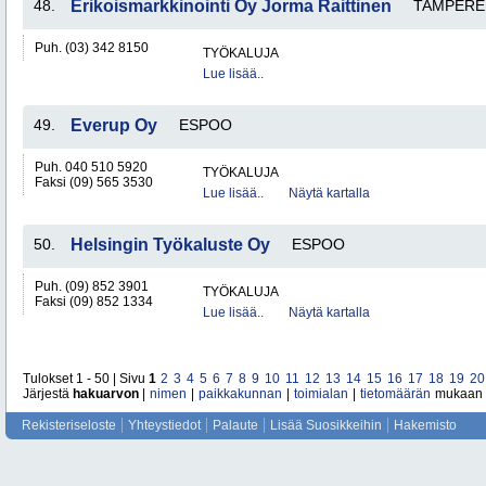
48.
Erikoismarkkinointi Oy Jorma Raittinen
TAMPERE
Puh. (03) 342 8150
TYÖKALUJA
Lue lisää..
49.
Everup Oy
ESPOO
Puh. 040 510 5920
TYÖKALUJA
Faksi (09) 565 3530
Lue lisää..
Näytä kartalla
50.
Helsingin Työkaluste Oy
ESPOO
Puh. (09) 852 3901
TYÖKALUJA
Faksi (09) 852 1334
Lue lisää..
Näytä kartalla
Tulokset 1 - 50 | Sivu
1
2
3
4
5
6
7
8
9
10
11
12
13
14
15
16
17
18
19
20
Järjestä
hakuarvon
|
nimen
|
paikkakunnan
|
toimialan
|
tietomäärän
mukaan
Rekisteriseloste
Yhteystiedot
Palaute
Lisää Suosikkeihin
Hakemisto