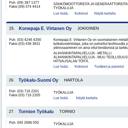
Puh. (09) 387 1377
SÄHKÖMOOTTOREITA JA GENERAATTOREITA
Faksi (09) 374 4414
TYÖKALUJA
Lue lisää..
Kotisivut
Näytä kartalla
25.
Konepaja E. Virtanen Oy
JOKIOINEN
Puh. (03) 4246 4200
Konepaja E. Virtanen Oy on suomalainen metalli
Faksi (03) 438 3831
työkaluvalmistaja, joka on palvellut teollisuutta 
ydinosaaminen on aina ollut kestävissä ja tarkkuu
ALIHANKINTAPALVELUJA - METALLI
ALIHANKINTAPALVELUJA - MUU TEOLLISUUS
HITSAUSALAN TÖITÄ..
Lue lisää..
Kotisivut
Tuotteet ja palvelut
26.
Työkalu-Suomi Oy
HARTOLA
Puh. (03) 716 2201
TYÖKALUJA
Faksi (03) 716 2205
Lue lisää..
Näytä kartalla
27.
Tornion Työkalu
TORNIO
Puh. 045 2686 050
TYÖKALUJA