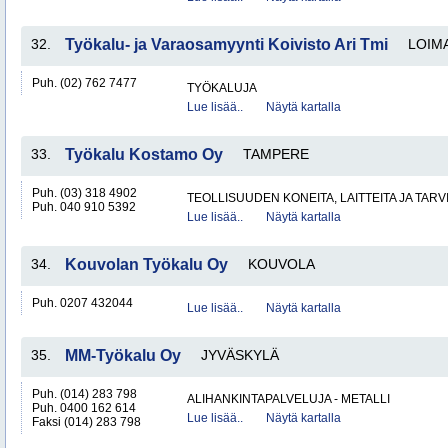
32.
Työkalu- ja Varaosamyynti Koivisto Ari Tmi
LOIM
Puh. (02) 762 7477
TYÖKALUJA
Lue lisää..
Näytä kartalla
33.
Työkalu Kostamo Oy
TAMPERE
Puh. (03) 318 4902
TEOLLISUUDEN KONEITA, LAITTEITA JA TARV
Puh. 040 910 5392
Lue lisää..
Näytä kartalla
34.
Kouvolan Työkalu Oy
KOUVOLA
Puh. 0207 432044
Lue lisää..
Näytä kartalla
35.
MM-Työkalu Oy
JYVÄSKYLÄ
Puh. (014) 283 798
ALIHANKINTAPALVELUJA - METALLI
Puh. 0400 162 614
Lue lisää..
Näytä kartalla
Faksi (014) 283 798