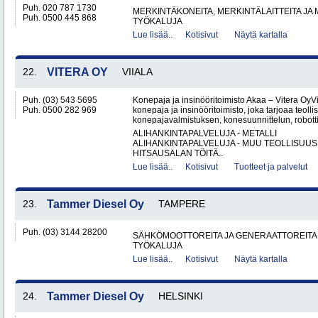
Puh. 020 787 1730
MERKINTÄKONEITA, MERKINTÄLAITTEITA JA
Puh. 0500 445 868
TYÖKALUJA
Lue lisää..
Kotisivut
Näytä kartalla
22.
VITERA OY
VIIALA
Puh. (03) 543 5695
Konepaja ja insinööritoimisto Akaa – Vitera OyV
Puh. 0500 282 969
konepaja ja insinööritoimisto, joka tarjoaa teolli
konepajavalmistuksen, konesuunnittelun, robotti
ALIHANKINTAPALVELUJA - METALLI
ALIHANKINTAPALVELUJA - MUU TEOLLISUUS
HITSAUSALAN TÖITÄ..
Lue lisää..
Kotisivut
Tuotteet ja palvelut
23.
Tammer Diesel Oy
TAMPERE
Puh. (03) 3144 28200
SÄHKÖMOOTTOREITA JA GENERAATTOREITA
TYÖKALUJA
Lue lisää..
Kotisivut
Näytä kartalla
24.
Tammer Diesel Oy
HELSINKI