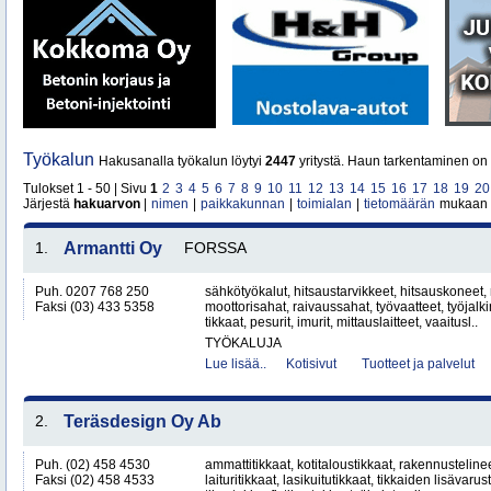
Työkalun
Hakusanalla työkalun löytyi
2447
yritystä. Haun tarkentaminen on 
Tulokset 1 - 50 | Sivu
1
2
3
4
5
6
7
8
9
10
11
12
13
14
15
16
17
18
19
20
Järjestä
hakuarvon
|
nimen
|
paikkakunnan
|
toimialan
|
tietomäärän
mukaan
1.
Armantti Oy
FORSSA
Puh. 0207 768 250
sähkötyökalut, hitsaustarvikkeet, hitsauskoneet,
Faksi (03) 433 5358
moottorisahat, raivaussahat, työvaatteet, työjalk
tikkaat, pesurit, imurit, mittauslaitteet, vaaitusl..
TYÖKALUJA
Lue lisää..
Kotisivut
Tuotteet ja palvelut
2.
Teräsdesign Oy Ab
Puh. (02) 458 4530
ammattitikkaat, kotitaloustikkaat, rakennustelineet
Faksi (02) 458 4533
laituritikkaat, lasikuitutikkaat, tikkaiden lisävarus