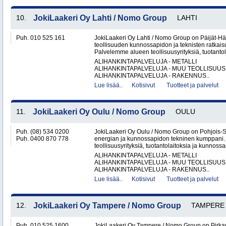
10.
JokiLaakeri Oy Lahti / Nomo Group
LAHTI
Puh. 010 525 161
JokiLaakeri Oy Lahti / Nomo Group on Päijät-
teollisuuden kunnossapidon ja teknisten ratkaisu
Palvelemme alueen teollisuusyrityksiä, tuotantola
ALIHANKINTAPALVELUJA - METALLI
ALIHANKINTAPALVELUJA - MUU TEOLLISUUS
ALIHANKINTAPALVELUJA - RAKENNUS..
Lue lisää..
Kotisivut
Tuotteet ja palvelut
11.
JokiLaakeri Oy Oulu / Nomo Group
OULU
Puh. (08) 534 0200
JokiLaakeri Oy Oulu / Nomo Group on Pohjois-
Puh. 0400 870 778
energian ja kunnossapidon tekninen kumppani
teollisuusyrityksiä, tuotantolaitoksia ja kunnossa
ALIHANKINTAPALVELUJA - METALLI
ALIHANKINTAPALVELUJA - MUU TEOLLISUUS
ALIHANKINTAPALVELUJA - RAKENNUS..
Lue lisää..
Kotisivut
Tuotteet ja palvelut
12.
JokiLaakeri Oy Tampere / Nomo Group
TAMPERE
Puh. 010 525 1600
JokiLaakeri Oy Tampere / Nomo Group on Pirk