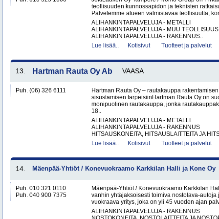
teollisuuden kunnossapidon ja teknisten ratkai
Palvelemme alueen valmistavaa teollisuutta, kon
ALIHANKINTAPALVELUJA - METALLI
ALIHANKINTAPALVELUJA - MUU TEOLLISUUS
ALIHANKINTAPALVELUJA - RAKENNUS..
Lue lisää..
Kotisivut
Tuotteet ja palvelut
13.
Hartman Rauta Oy Ab
VAASA
Puh. (06) 326 6111
Hartman Rauta Oy – rautakauppa rakentamisen, 
sisustamisen tarpeisiinHartman Rauta Oy on su
monipuolinen rautakauppa, jonka rautakauppak
18..
ALIHANKINTAPALVELUJA - METALLI
ALIHANKINTAPALVELUJA - RAKENNUS
HITSAUSKONEITA, HITSAUSLAITTEITA JA HIT
Lue lisää..
Kotisivut
Tuotteet ja palvelut
14.
Mäenpää-Yhtiöt / Konevuokraamo Karkkilan Halli ja Kone Oy
Puh. 010 321 0110
Mäenpää-Yhtiöt / Konevuokraamo Karkkilan Hal
Puh. 040 900 7375
vanhin yhtäjaksoisesti toimiva nostolava-autoja 
vuokraava yritys, joka on yli 45 vuoden ajan palv
ALIHANKINTAPALVELUJA - RAKENNUS
NOSTOKONEITA, NOSTOLAITTEITA JA NOST