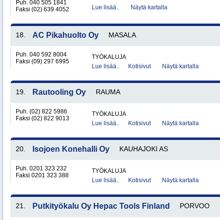
Puh. 040 505 1841
Lue lisää..
Näytä kartalla
Faksi (02) 639 4052
18.
AC Pikahuolto Oy
MASALA
Puh. 040 592 8004
TYÖKALUJA
Faksi (09) 297 6995
Lue lisää..
Kotisivut
Näytä kartalla
19.
Rautooling Oy
RAUMA
Puh. (02) 822 5986
TYÖKALUJA
Faksi (02) 822 9013
Lue lisää..
Kotisivut
Näytä kartalla
20.
Isojoen Konehalli Oy
KAUHAJOKI AS
Puh. 0201 323 232
TYÖKALUJA
Faksi 0201 323 388
Lue lisää..
Kotisivut
Näytä kartalla
21.
Putkityökalu Oy Hepac Tools Finland
PORVOO