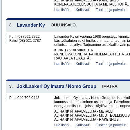
ALIHANKINTAPALVELUJA - RAKENNUS
KONEPAJATEOLLISUUTTA JA METALLITÖITÄ..
Lue lisää..
Kotisivut
Tuotteet ja palvelut
8.
Lavander Ky
OULUNSALO
Puh. (08) 521 2722
Lavander Ky on vuonna 1988 perustettu kiinnity
Faksi (08) 521 2787
käsityökalujen sekä teräksien maahantuontiin ja
erikoistunut yritys. Tarjoamme asiakkaille vain p
KIINNITYSTARVIKKEITA
PAINEILMAKONEITA, PAINEILMALAITTEITA JA
RAUTAA JA TERÄSTÄ..
Lue lisää..
Kotisivut
Tuotteet ja palvelut
9.
JokiLaakeri Oy Imatra / Nomo Group
IMATRA
Puh. 040 702 0443
JokiLaakeri Oy Imatra / Nomo Group on Kaakkoi
kunnossapidon tekninen asiantuntija. Palvelemme
energiateollisuutta, joissa käyttövarmuus, nopea
ALIHANKINTAPALVELUJA - METALLI
ALIHANKINTAPALVELUJA - MUU TEOLLISUUS
ALIHANKINTAPALVELUJA - RAKENNUS..
Lue lisää..
Kotisivut
Tuotteet ja palvelut