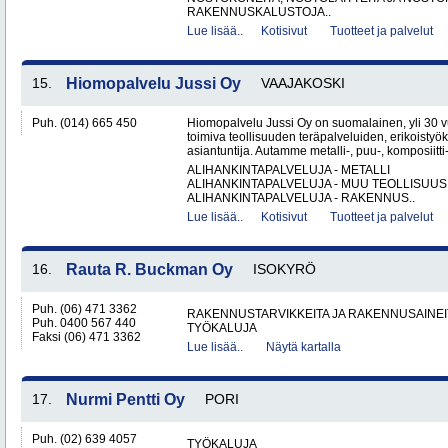
RAKENNUSKALUSTOJA..
Lue lisää..
Kotisivut
Tuotteet ja palvelut
15.
Hiomopalvelu Jussi Oy
VAAJAKOSKI
Puh. (014) 665 450
Hiomopalvelu Jussi Oy on suomalainen, yli 30
toimiva teollisuuden teräpalveluiden, erikoistyö
asiantuntija. Autamme metalli-, puu-, komposiitti-
ALIHANKINTAPALVELUJA - METALLI
ALIHANKINTAPALVELUJA - MUU TEOLLISUUS
ALIHANKINTAPALVELUJA - RAKENNUS..
Lue lisää..
Kotisivut
Tuotteet ja palvelut
16.
Rauta R. Buckman Oy
ISOKYRÖ
Puh. (06) 471 3362
RAKENNUSTARVIKKEITA JA RAKENNUSAINEI
Puh. 0400 567 440
TYÖKALUJA
Faksi (06) 471 3362
Lue lisää..
Näytä kartalla
17.
Nurmi Pentti Oy
PORI
Puh. (02) 639 4057
TYÖKALUJA