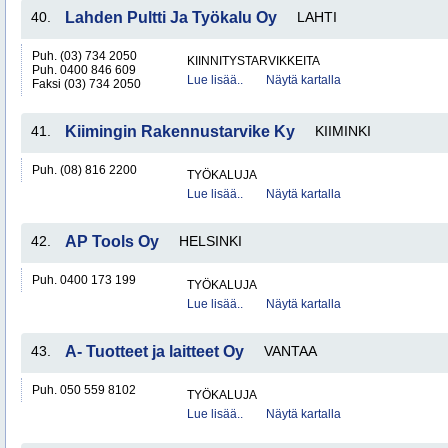
40.
Lahden Pultti Ja Työkalu Oy
LAHTI
Puh. (03) 734 2050
KIINNITYSTARVIKKEITA
Puh. 0400 846 609
Lue lisää..
Näytä kartalla
Faksi (03) 734 2050
41.
Kiimingin Rakennustarvike Ky
KIIMINKI
Puh. (08) 816 2200
TYÖKALUJA
Lue lisää..
Näytä kartalla
42.
AP Tools Oy
HELSINKI
Puh. 0400 173 199
TYÖKALUJA
Lue lisää..
Näytä kartalla
43.
A- Tuotteet ja laitteet Oy
VANTAA
Puh. 050 559 8102
TYÖKALUJA
Lue lisää..
Näytä kartalla