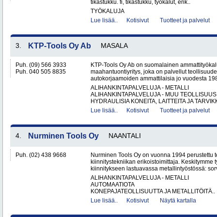
tikastukku. fi, tikastukku, työkalut, erik..
TYÖKALUJA
Lue lisää..
Kotisivut
Tuotteet ja palvelut
3.
KTP-Tools Oy Ab
MASALA
Puh. (09) 566 3933
KTP-Tools Oy Ab on suomalainen ammattityökal
Puh. 040 505 8835
maahantuontiyritys, joka on palvellut teollisuud
autokorjaamoiden ammattilaisia jo vuodesta 1987. 
ALIHANKINTAPALVELUJA - METALLI
ALIHANKINTAPALVELUJA - MUU TEOLLISUUS
HYDRAULISIA KONEITA, LAITTEITA JA TARVIKK
Lue lisää..
Kotisivut
Tuotteet ja palvelut
4.
Nurminen Tools Oy
NAANTALI
Puh. (02) 438 9668
Nurminen Tools Oy on vuonna 1994 perustettu 
kiinnitystekniikan erikoistoimittaja. Keskitymme
kiinnitykseen lastuavassa metallintyöstössä: sor
ALIHANKINTAPALVELUJA - METALLI
AUTOMAATIOTA
KONEPAJATEOLLISUUTTA JA METALLITÖITÄ..
Lue lisää..
Kotisivut
Näytä kartalla