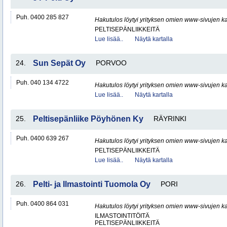
Puh. 0400 285 827
Hakutulos löytyi yrityksen omien www-sivujen ka
PELTISEPÄNLIIKKEITÄ
Lue lisää..
Näytä kartalla
24.
Sun Sepät Oy
PORVOO
Puh. 040 134 4722
Hakutulos löytyi yrityksen omien www-sivujen ka
Lue lisää..
Näytä kartalla
25.
Peltisepänliike Pöyhönen Ky
RÄYRINKI
Puh. 0400 639 267
Hakutulos löytyi yrityksen omien www-sivujen ka
PELTISEPÄNLIIKKEITÄ
Lue lisää..
Näytä kartalla
26.
Pelti- ja Ilmastointi Tuomola Oy
PORI
Puh. 0400 864 031
Hakutulos löytyi yrityksen omien www-sivujen ka
ILMASTOINTITÖITÄ
PELTISEPÄNLIIKKEITÄ