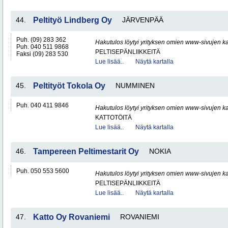
44.
Peltityö Lindberg Oy
JÄRVENPÄÄ
Puh. (09) 283 362
Hakutulos löytyi yrityksen omien www-sivujen ka
Puh. 040 511 9868
PELTISEPÄNLIIKKEITÄ
Faksi (09) 283 530
Lue lisää..
Näytä kartalla
45.
Peltityöt Tokola Oy
NUMMINEN
Puh. 040 411 9846
Hakutulos löytyi yrityksen omien www-sivujen ka
KATTOTÖITÄ
Lue lisää..
Näytä kartalla
46.
Tampereen Peltimestarit Oy
NOKIA
Puh. 050 553 5600
Hakutulos löytyi yrityksen omien www-sivujen ka
PELTISEPÄNLIIKKEITÄ
Lue lisää..
Näytä kartalla
47.
Katto Oy Rovaniemi
ROVANIEMI