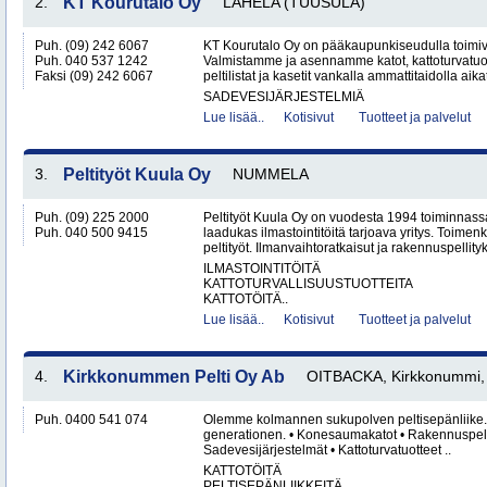
2.
KT Kourutalo Oy
LAHELA (TUUSULA)
Puh. (09) 242 6067
KT Kourutalo Oy on pääkaupunkiseudulla toimiva
Puh. 040 537 1242
Valmistamme ja asennamme katot, kattoturvatuot
Faksi (09) 242 6067
peltilistat ja kasetit vankalla ammattitaidolla aika
SADEVESIJÄRJESTELMIÄ
Lue lisää..
Kotisivut
Tuotteet ja palvelut
3.
Peltityöt Kuula Oy
NUMMELA
Puh. (09) 225 2000
Peltityöt Kuula Oy on vuodesta 1994 toiminnassa
Puh. 040 500 9415
laadukas ilmastointitöitä tarjoava yritys. Toi
peltityöt. Ilmanvaihtoratkaisut ja rakennuspellityk
ILMASTOINTITÖITÄ
KATTOTURVALLISUUSTUOTTEITA
KATTOTÖITÄ..
Lue lisää..
Kotisivut
Tuotteet ja palvelut
4.
Kirkkonummen Pelti Oy Ab
OITBACKA, Kirkkonummi, 
Puh. 0400 541 074
Olemme kolmannen sukupolven peltisepänliike. Vi 
generationen. • Konesaumakatot • Rakennuspelti
Sadevesijärjestelmät • Kattoturvatuotteet ..
KATTOTÖITÄ
PELTISEPÄNLIIKKEITÄ