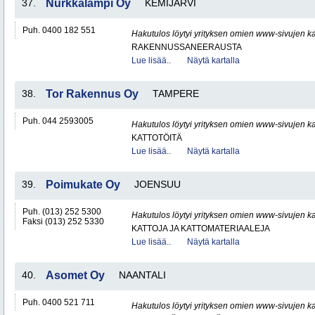
37.
Nurkkalampi Oy
KEMIJÄRVI
Puh. 0400 182 551
Hakutulos löytyi yrityksen omien www-sivujen ka
RAKENNUSSANEERAUSTA
Lue lisää..
Näytä kartalla
38.
Tor Rakennus Oy
TAMPERE
Puh. 044 2593005
Hakutulos löytyi yrityksen omien www-sivujen ka
KATTOTÖITÄ
Lue lisää..
Näytä kartalla
39.
Poimukate Oy
JOENSUU
Puh. (013) 252 5300
Hakutulos löytyi yrityksen omien www-sivujen ka
Faksi (013) 252 5330
KATTOJA JA KATTOMATERIAALEJA
Lue lisää..
Näytä kartalla
40.
Asomet Oy
NAANTALI
Puh. 0400 521 711
Hakutulos löytyi yrityksen omien www-sivujen ka