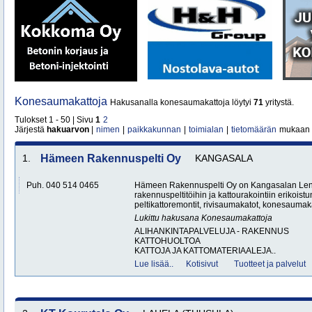
Konesaumakattoja
Hakusanalla konesaumakattoja löytyi
71
yritystä.
Tulokset 1 - 50 | Sivu
1
2
Järjestä
hakuarvon
|
nimen
|
paikkakunnan
|
toimialan
|
tietomäärän
mukaan
1.
Hämeen Rakennuspelti Oy
KANGASALA
Puh. 040 514 0465
Hämeen Rakennuspelti Oy on Kangasalan Lent
rakennuspeltitöihin ja kattourakointiin erikoist
peltikattoremontit, rivisaumakatot, konesaumakat
Lukittu hakusana
Konesaumakattoja
ALIHANKINTAPALVELUJA - RAKENNUS
KATTOHUOLTOA
KATTOJA JA KATTOMATERIAALEJA..
Lue lisää..
Kotisivut
Tuotteet ja palvelut