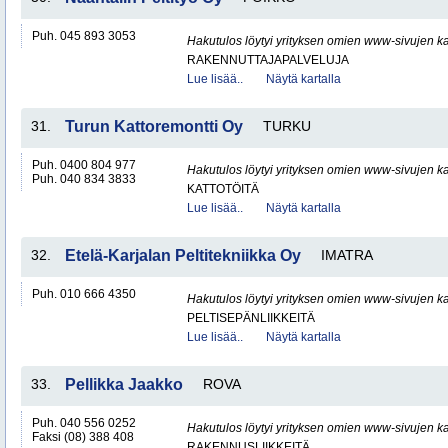
Puh. 045 893 3053
Hakutulos löytyi yrityksen omien www-sivujen ka
RAKENNUTTAJAPALVELUJA
Lue lisää..
Näytä kartalla
31.
Turun Kattoremontti Oy
TURKU
Puh. 0400 804 977
Hakutulos löytyi yrityksen omien www-sivujen ka
Puh. 040 834 3833
KATTOTÖITÄ
Lue lisää..
Näytä kartalla
32.
Etelä-Karjalan Peltitekniikka Oy
IMATRA
Puh. 010 666 4350
Hakutulos löytyi yrityksen omien www-sivujen ka
PELTISEPÄNLIIKKEITÄ
Lue lisää..
Näytä kartalla
33.
Pellikka Jaakko
ROVA
Puh. 040 556 0252
Hakutulos löytyi yrityksen omien www-sivujen ka
Faksi (08) 388 408
RAKENNUSLIIKKEITÄ