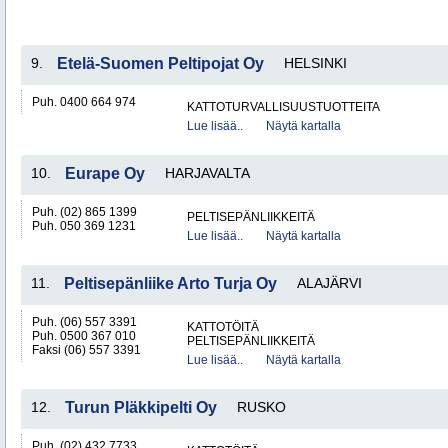
9.
Etelä-Suomen Peltipojat Oy
HELSINKI
Puh. 0400 664 974
KATTOTURVALLISUUSTUOTTEITA
Lue lisää..
Näytä kartalla
10.
Eurape Oy
HARJAVALTA
Puh. (02) 865 1399
PELTISEPÄNLIIKKEITÄ
Puh. 050 369 1231
Lue lisää..
Näytä kartalla
11.
Peltisepänliike Arto Turja Oy
ALAJÄRVI
Puh. (06) 557 3391
KATTOTÖITÄ
Puh. 0500 367 010
PELTISEPÄNLIIKKEITÄ
Faksi (06) 557 3391
Lue lisää..
Näytä kartalla
12.
Turun Pläkkipelti Oy
RUSKO
Puh. (02) 432 7733