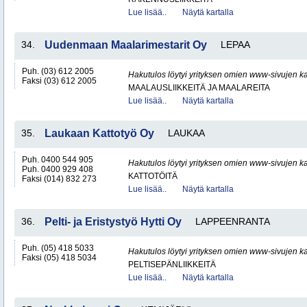
Lue lisää..
Näytä kartalla
34.
Uudenmaan Maalarimestarit Oy
LEPAA
Puh. (03) 612 2005
Hakutulos löytyi yrityksen omien www-sivujen ka
Faksi (03) 612 2005
MAALAUSLIIKKEITÄ JA MAALAREITA
Lue lisää..
Näytä kartalla
35.
Laukaan Kattotyö Oy
LAUKAA
Puh. 0400 544 905
Hakutulos löytyi yrityksen omien www-sivujen ka
Puh. 0400 929 408
KATTOTÖITÄ
Faksi (014) 832 273
Lue lisää..
Näytä kartalla
36.
Pelti- ja Eristystyö Hytti Oy
LAPPEENRANTA
Puh. (05) 418 5033
Hakutulos löytyi yrityksen omien www-sivujen ka
Faksi (05) 418 5034
PELTISEPÄNLIIKKEITÄ
Lue lisää..
Näytä kartalla