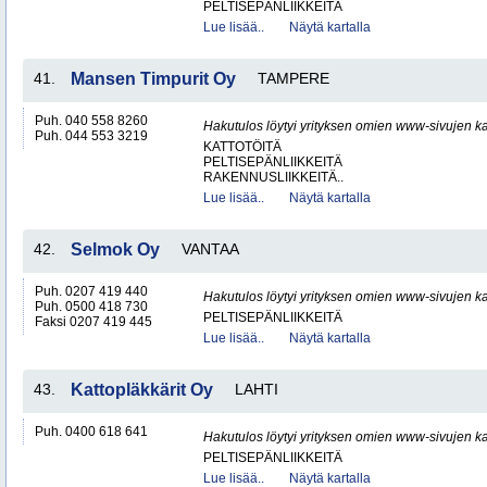
PELTISEPÄNLIIKKEITÄ
Lue lisää..
Näytä kartalla
41.
Mansen Timpurit Oy
TAMPERE
Puh. 040 558 8260
Hakutulos löytyi yrityksen omien www-sivujen ka
Puh. 044 553 3219
KATTOTÖITÄ
PELTISEPÄNLIIKKEITÄ
RAKENNUSLIIKKEITÄ..
Lue lisää..
Näytä kartalla
42.
Selmok Oy
VANTAA
Puh. 0207 419 440
Hakutulos löytyi yrityksen omien www-sivujen ka
Puh. 0500 418 730
PELTISEPÄNLIIKKEITÄ
Faksi 0207 419 445
Lue lisää..
Näytä kartalla
43.
Kattopläkkärit Oy
LAHTI
Puh. 0400 618 641
Hakutulos löytyi yrityksen omien www-sivujen ka
PELTISEPÄNLIIKKEITÄ
Lue lisää..
Näytä kartalla