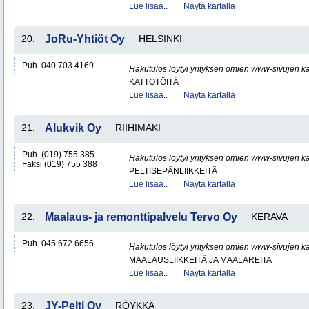
Lue lisää..
Näytä kartalla
20.
JoRu-Yhtiöt Oy
HELSINKI
Puh. 040 703 4169
Hakutulos löytyi yrityksen omien www-sivujen ka
KATTOTÖITÄ
Lue lisää..
Näytä kartalla
21.
Alukvik Oy
RIIHIMÄKI
Puh. (019) 755 385
Hakutulos löytyi yrityksen omien www-sivujen ka
Faksi (019) 755 388
PELTISEPÄNLIIKKEITÄ
Lue lisää..
Näytä kartalla
22.
Maalaus- ja remonttipalvelu Tervo Oy
KERAVA
Puh. 045 672 6656
Hakutulos löytyi yrityksen omien www-sivujen ka
MAALAUSLIIKKEITÄ JA MAALAREITA
Lue lisää..
Näytä kartalla
23.
JY-Pelti Oy
RÖYKKÄ