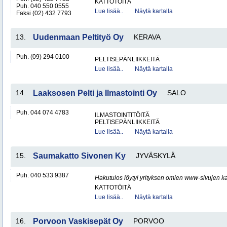
KATTOTÖITÄ
Puh. 040 550 0555
Lue lisää..
Näytä kartalla
Faksi (02) 432 7793
13.
Uudenmaan Peltityö Oy
KERAVA
Puh. (09) 294 0100
PELTISEPÄNLIIKKEITÄ
Lue lisää..
Näytä kartalla
14.
Laaksosen Pelti ja Ilmastointi Oy
SALO
Puh. 044 074 4783
ILMASTOINTITÖITÄ
PELTISEPÄNLIIKKEITÄ
Lue lisää..
Näytä kartalla
15.
Saumakatto Sivonen Ky
JYVÄSKYLÄ
Puh. 040 533 9387
Hakutulos löytyi yrityksen omien www-sivujen ka
KATTOTÖITÄ
Lue lisää..
Näytä kartalla
16.
Porvoon Vaskisepät Oy
PORVOO