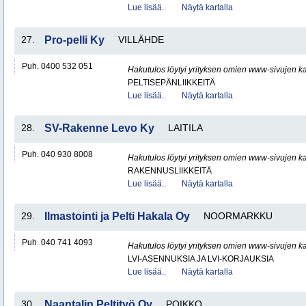
Lue lisää..
Näytä kartalla
27.
Pro-pelli Ky
VILLÄHDE
Puh. 0400 532 051
Hakutulos löytyi yrityksen omien www-sivujen ka
PELTISEPÄNLIIKKEITÄ
Lue lisää..
Näytä kartalla
28.
SV-Rakenne Levo Ky
LAITILA
Puh. 040 930 8008
Hakutulos löytyi yrityksen omien www-sivujen ka
RAKENNUSLIIKKEITÄ
Lue lisää..
Näytä kartalla
29.
Ilmastointi ja Pelti Hakala Oy
NOORMARKKU
Puh. 040 741 4093
Hakutulos löytyi yrityksen omien www-sivujen ka
LVI-ASENNUKSIA JA LVI-KORJAUKSIA
Lue lisää..
Näytä kartalla
30.
Naantalin Peltityö Oy
POIKKO