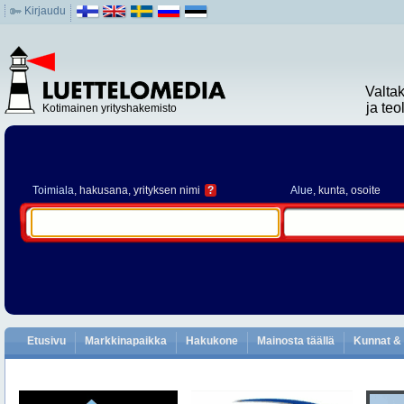
Kirjaudu
Valta
ja te
Kotimainen yrityshakemisto
Toimiala
, hakusana, yrityksen nimi
?
Alue
, kunta, osoite
Etusivu
Markkinapaikka
Hakukone
Mainosta täällä
Kunnat & 