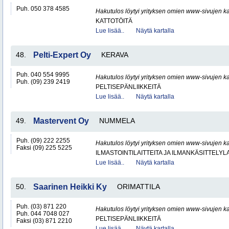
Puh. 050 378 4585
Hakutulos löytyi yrityksen omien www-sivujen ka
KATTOTÖITÄ
Lue lisää..
Näytä kartalla
48.
Pelti-Expert Oy
KERAVA
Puh. 040 554 9995
Hakutulos löytyi yrityksen omien www-sivujen ka
Puh. (09) 239 2419
PELTISEPÄNLIIKKEITÄ
Lue lisää..
Näytä kartalla
49.
Mastervent Oy
NUMMELA
Puh. (09) 222 2255
Hakutulos löytyi yrityksen omien www-sivujen ka
Faksi (09) 225 5225
ILMASTOINTILAITTEITA JA ILMANKÄSITTELYLA
Lue lisää..
Näytä kartalla
50.
Saarinen Heikki Ky
ORIMATTILA
Puh. (03) 871 220
Hakutulos löytyi yrityksen omien www-sivujen ka
Puh. 044 7048 027
PELTISEPÄNLIIKKEITÄ
Faksi (03) 871 2210
Lue lisää..
Näytä kartalla