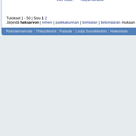
Tulokset 1 - 50 | Sivu
1
2
Järjestä
hakuarvon
|
nimen
|
paikkakunnan
|
toimialan
|
tietomäärän
mukaan
Rekisteriseloste
Yhteystiedot
Palaute
Lisää Suosikkeihin
Hakemisto