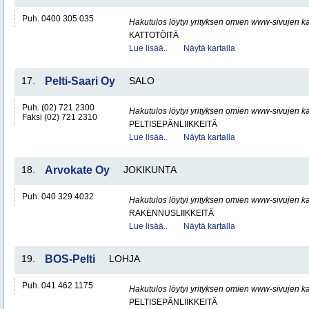
Puh. 0400 305 035
Hakutulos löytyi yrityksen omien www-sivujen ka
KATTOTÖITÄ
Lue lisää..
Näytä kartalla
17.
Pelti-Saari Oy
SALO
Puh. (02) 721 2300
Hakutulos löytyi yrityksen omien www-sivujen ka
Faksi (02) 721 2310
PELTISEPÄNLIIKKEITÄ
Lue lisää..
Näytä kartalla
18.
Arvokate Oy
JOKIKUNTA
Puh. 040 329 4032
Hakutulos löytyi yrityksen omien www-sivujen ka
RAKENNUSLIIKKEITÄ
Lue lisää..
Näytä kartalla
19.
BOS-Pelti
LOHJA
Puh. 041 462 1175
Hakutulos löytyi yrityksen omien www-sivujen ka
PELTISEPÄNLIIKKEITÄ