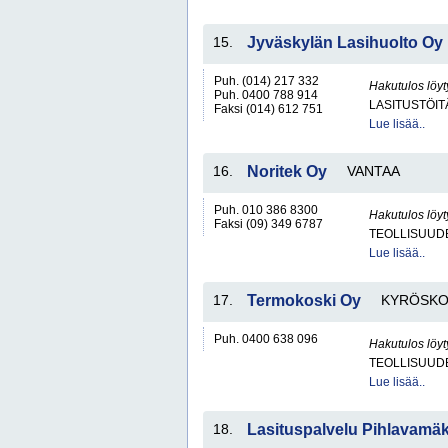
15.
Jyväskylän Lasihuolto Oy
Puh. (014) 217 332
Hakutulos löyt
Puh. 0400 788 914
LASITUSTÖIT
Faksi (014) 612 751
Lue lisää..
16.
Noritek Oy
VANTAA
Puh. 010 386 8300
Hakutulos löyt
Faksi (09) 349 6787
TEOLLISUUDE
Lue lisää..
17.
Termokoski Oy
KYRÖSKO
Puh. 0400 638 096
Hakutulos löyt
TEOLLISUUD
Lue lisää..
18.
Lasituspalvelu Pihlavamäk