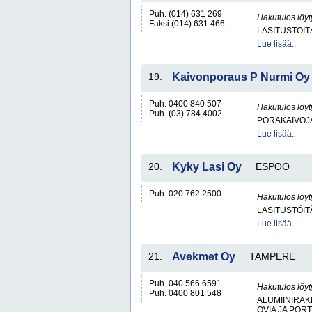
Puh. (014) 631 269
Hakutulos löyt
Faksi (014) 631 466
LASITUSTÖIT
Lue lisää..
19.
Kaivonporaus P Nurmi Oy
Puh. 0400 840 507
Hakutulos löyt
Puh. (03) 784 4002
PORAKAIVOJ
Lue lisää..
20.
Kyky Lasi Oy
ESPOO
Puh. 020 762 2500
Hakutulos löyt
LASITUSTÖIT
Lue lisää..
21.
Avekmet Oy
TAMPERE
Puh. 040 566 6591
Hakutulos löyt
Puh. 0400 801 548
ALUMIINIRAK
OVIA JA POR