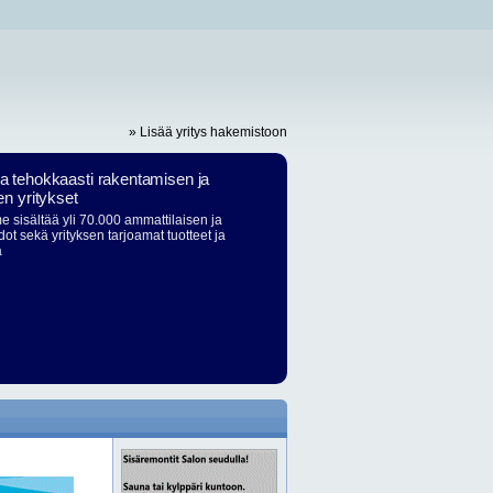
» Lisää yritys hakemistoon
ja tehokkaasti rakentamisen ja
en yritykset
 sisältää yli 70.000 ammattilaisen ja
dot sekä yrityksen tarjoamat tuotteet ja
ä