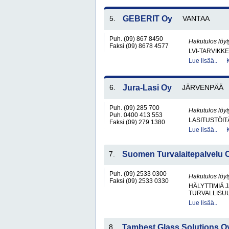
5.
GEBERIT Oy
VANTAA
Puh. (09) 867 8450
Hakutulos löyt
Faksi (09) 8678 4577
LVI-TARVIKKE
Lue lisää..
6.
Jura-Lasi Oy
JÄRVENPÄÄ
Puh. (09) 285 700
Hakutulos löyt
Puh. 0400 413 553
LASITUSTÖIT
Faksi (09) 279 1380
Lue lisää..
7.
Suomen Turvalaitepalvelu 
Puh. (09) 2533 0300
Hakutulos löyt
Faksi (09) 2533 0330
HÄLYTTIMIÄ 
TURVALLISU
Lue lisää..
8.
Tambest Glass Solutions O