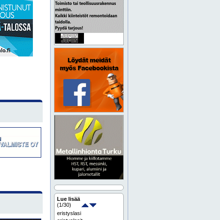
Lue lisää
(
1
/30)
eristyslasi