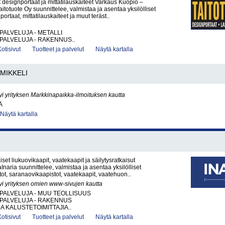
 designportaat ja mittatilauskaiteet Varkaus Kuopio –
itotuote Oy suunnittelee, valmistaa ja asentaa yksilölliset
portaat, mittatilauskaiteet ja muut teräst..
PALVELUJA - METALLI
PALVELUJA - RAKENNUS..
Kotisivut
Tuotteet ja palvelut
Näytä kartalla
MIKKELI
yi yrityksen Markkinapaikka-ilmoituksen kautta
Ä
Näytä kartalla
iset liukuovikaapit, vaatekaapit ja säilytysratkaisut
Inaria suunnittelee, valmistaa ja asentaa yksilölliset
tot, saranaovikaapistot, vaatekaapit, vaatehuon..
yi yrityksen omien www-sivujen kautta
PALVELUJA - MUU TEOLLISUUS
PALVELUJA - RAKENNUS
A KALUSTETOIMITTAJIA..
Kotisivut
Tuotteet ja palvelut
Näytä kartalla