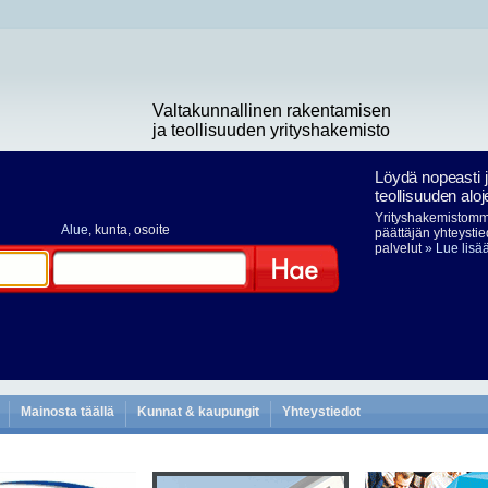
Valtakunnallinen rakentamisen
ja teollisuuden yrityshakemisto
Löydä nopeasti 
teollisuuden aloj
Yrityshakemistomme
Alue
, kunta, osoite
päättäjän yhteystie
palvelut
» Lue lisä
Hae
Mainosta täällä
Kunnat & kaupungit
Yhteystiedot