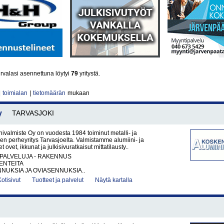
rvalasi asennettuna löytyi
79
yritystä.
|
toimialan
|
tietomäärän
mukaan
y
TARVASJOKI
ivalmiste Oy on vuodesta 1984 toiminut metalli- ja
en perheyritys Tarvasjoelta. Valmistamme alumiini- ja
t ovet, ikkunat ja julkisivuratkaisut mittatilausty..
PALVELUJA - RAKENNUS
ENTEITA
NUKSIA JA OVIASENNUKSIA..
Kotisivut
Tuotteet ja palvelut
Näytä kartalla