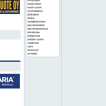
eristyslasit
kanta-häme
keski-suomi
kymenlaakso
lasikaiteet
lasitus
metallirakenteet
parvekekaiteet
parvekelasitukset
pirkanmaa
pohjanmaa
pohjois-suomi
satakunta
savo
teräsovet
turvalasi
turvalasit
uusimaa
varsinais-suomi
alumiini-ikkuna
alumiini-ikkuna asennettuna
alumiini-ikkunat
alumiini-ikkunat asennettuna
alumiini-ovia
alumiinikaide asennettuna
alumiinikaiteet
alumiininen julkisivu asennettuna
alumiiniovet
alumiiniovet asennettuna
alumiiniovi