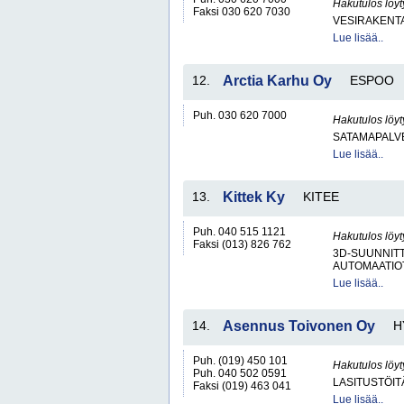
Hakutulos löyt
Faksi 030 620 7030
VESIRAKENT
Lue lisää..
12.
Arctia Karhu Oy
ESPOO
Puh. 030 620 7000
Hakutulos löyt
SATAMAPALV
Lue lisää..
13.
Kittek Ky
KITEE
Puh. 040 515 1121
Hakutulos löyt
Faksi (013) 826 762
3D-SUUNNIT
AUTOMAATIO
Lue lisää..
14.
Asennus Toivonen Oy
H
Puh. (019) 450 101
Hakutulos löyt
Puh. 040 502 0591
LASITUSTÖIT
Faksi (019) 463 041
Lue lisää..