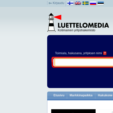
Kirjaudu
Kotimainen yrityshakemisto
Toimiala
, hakusana, yrityksen nimi
?
Etusivu
Markkinapaikka
Hakukone