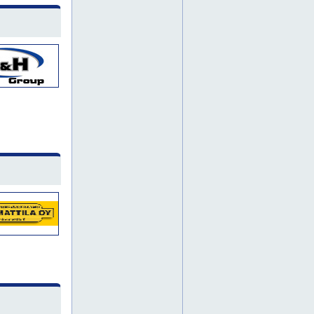
häme
karjala
konevuokraamo
koriauto
kosteudenerotin
kotka
kulmahiomakone
kurottaja
kurottajat
kymenlaakso
käsipetkele
laattaleikkuri
lapio
lattianhoitokone
leka
lippusiima
lämmityskalusto
maantiivistäjä
maantiivistäjät
mastonostin
metallihierrin
mobiilinosturi
mobiilinosturit
muurauskelkka
nauhahiomakone
naulanrepijä
nivelpuominostin
nostolava-autot
nosturi
nosturit