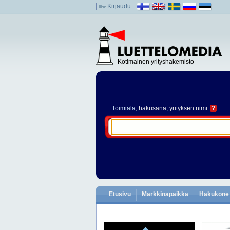
Kirjaudu
Kotimainen yrityshakemisto
Toimiala
, hakusana, yrityksen nimi
?
Etusivu
Markkinapaikka
Hakukone