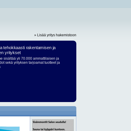
» Lisää yritys hakemistoon
ja tehokkaasti rakentamisen ja
en yritykset
 sisältää yli 70.000 ammattilaisen ja
dot sekä yrityksen tarjoamat tuotteet ja
ä