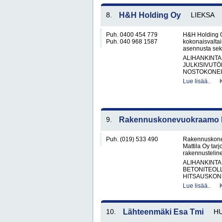
8.
H&H Holding Oy
LIEKSA
Puh. 0400 454 779
H&H Holding O
Puh. 040 968 1587
kokonaisvaltai
asennusta sekä
ALIHANKINTA
JULKISIVUTÖ
NOSTOKONEIT
Lue lisää..
9.
Rakennuskonevuokraamo Ka
Puh. (019) 533 490
Rakennuskone
Mattila Oy tar
rakennusteline
ALIHANKINTA
BETONITEOLL
HITSAUSKONE
Lue lisää..
10.
Lähteenmäki Esa Tmi
HU