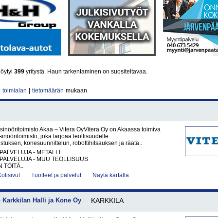
löytyi
399
yritystä. Haun tarkentaminen on suositeltavaa.
|
toimialan
|
tietomäärän
mukaan
sinööritoimisto Akaa – Vitera OyVitera Oy on Akaassa toimiva
inööritoimisto, joka tarjoaa teollisuudelle
tuksen, konesuunnittelun, robottihitsauksen ja räätä..
PALVELUJA - METALLI
PALVELUJA - MUU TEOLLISUUS
 TÖITÄ..
Kotisivut
Tuotteet ja palvelut
Näytä kartalla
Karkkilan Halli ja Kone Oy
KARKKILA