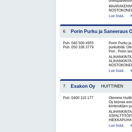
oheispalveluih
MAARAKENNUS
NOSTOKONEIT
Lue lisää..
6.
Porin Purku ja Saneeraus 
Puh. 040 500 4955
Porin Purku ja
Puh. 050 338 3779
purkutöitä. O
Pori , Porin s
ALIHANKINTA
ALIHANKINTA
NOSTOKONEIT
Lue lisää..
7.
Esakon Oy
HUITTINEN
Puh. 0400 110 177
Olemme Huitti
Oy tarjoaa asi
kiinteistöjen 
ALIHANKINTA
ASFALTTITÖI
HIEKKAPUHAL
Lue lisää..