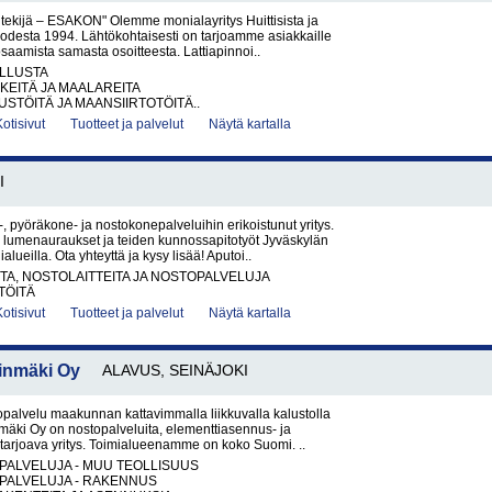
i tekijä – ESAKON" Olemme monialayritys Huittisista ja
uodesta 1994. Lähtökohtaisesti on tarjoamme asiakkaille
saamista samasta osoitteesta. Lattiapinnoi..
LLUSTA
KEITÄ JA MAALAREITA
TÖITÄ JA MAANSIIRTOTÖITÄ..
Kotisivut
Tuotteet ja palvelut
Näytä kartalla
I
, pyöräkone- ja nostokonepalveluihin erikoistunut yritys.
umenauraukset ja teiden kunnossapitotyöt Jyväskylän
ialueilla. Ota yhteyttä ja kysy lisää! Aputoi..
A, NOSTOLAITTEITA JA NOSTOPALVELUJA
TÖITÄ
Kotisivut
Tuotteet ja palvelut
Näytä kartalla
inmäki Oy
ALAVUS, SEINÄJOKI
palvelu maakunnan kattavimmalla liikkuvalla kalustolla
äki Oy on nostopalveluita, elementtiasennus- ja
 tarjoava yritys. Toimialueenamme on koko Suomi. ..
PALVELUJA - MUU TEOLLISUUS
PALVELUJA - RAKENNUS