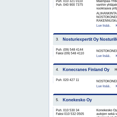
Puh. 010 321 0110
Mäenpää-Yhtiö
Puh. 040 900 7375
vanhin yhtäjak
vuokraava yrit
ALIHANKINTA
NOSTOKONEIT
RAKENNUSKA
Lue lisää..
3.
Nosturiexpertit Oy Nosturil
Puh. (09) 548 4144
NOSTOKONEIT
Faksi (09) 548 4110
Lue lisää..
4.
Konecranes Finland Oy
Puh. 020 427 11
NOSTOKONEIT
Lue lisää..
5.
Konekesko Oy
Puh. 010 530 34
Konekesko Oy 
Faksi 010 532 0505
autojen sekä 