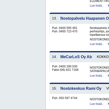
ELEMENTTIRA
Lue lisää..
13.
Nostopalvelu Haapanen O
Puh. 0400 595 491
Nostopalvelu 
Puh. 0400 723 470
perheyritys, j
lopettaessa no
NOSTOKONEIT
Lue lisää..
14.
MeCarLoS Oy Ab
KOKKO
Puh. 0400 290 030
NOSTOKONEIT
Faksi (06) 831 7166
SATAMAPALV
Lue lisää..
15.
Nostokeskus Rami Oy
V
Puh. 050 597 4744
NOSTOKONEIT
Lue lisää..