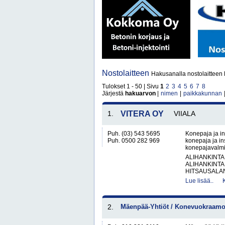
Nostolaitteen
Hakusanalla nostolaitteen 
Tulokset 1 - 50 | Sivu
1
2
3
4
5
6
7
8
Järjestä
hakuarvon
|
nimen
|
paikkakunnan
1.
VITERA OY
VIIALA
Puh. (03) 543 5695
Konepaja ja in
Puh. 0500 282 969
konepaja ja ins
konepajavalmis
ALIHANKINTA
ALIHANKINTA
HITSAUSALAN
Lue lisää..
2.
Mäenpää-Yhtiöt / Konevuokraamo 