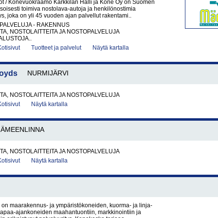
t / Konevuokraamo Karkkilan Halli ja Kone Oy on Suomen
soisesti toimiva nostolava-autoja ja henkilönostimia
ys, joka on yli 45 vuoden ajan palvellut rakentami..
PALVELUJA - RAKENNUS
A, NOSTOLAITTEITA JA NOSTOPALVELUJA
LUSTOJA..
Kotisivut
Tuotteet ja palvelut
Näytä kartalla
loyds
NURMIJÄRVI
A, NOSTOLAITTEITA JA NOSTOPALVELUJA
Kotisivut
Näytä kartalla
HÄMEENLINNA
A, NOSTOLAITTEITA JA NOSTOPALVELUJA
Kotisivut
Näytä kartalla
on maarakennus- ja ympäristökoneiden, kuorma- ja linja-
vapaa-ajankoneiden maahantuontiin, markkinointiin ja