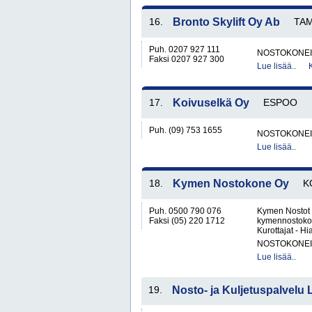
16.
Bronto Skylift Oy Ab
TA
Puh. 0207 927 111
NOSTOKONEIT
Faksi 0207 927 300
Lue lisää..
17.
Koivuselkä Oy
ESPOO
Puh. (09) 753 1655
NOSTOKONEIT
Lue lisää..
18.
Kymen Nostokone Oy
K
Puh. 0500 790 076
Kymen Nostot 
Faksi (05) 220 1712
kymennostokone
Kurottajat - Hi
NOSTOKONEIT
Lue lisää..
19.
Nosto- ja Kuljetuspalvelu L