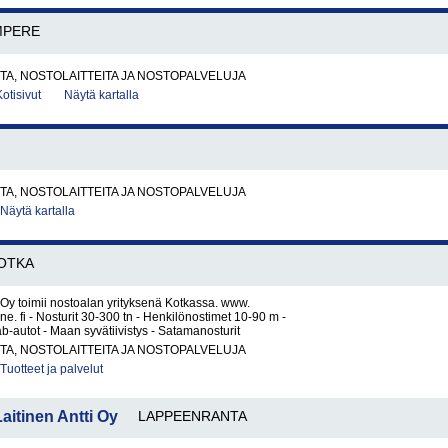
MPERE
A, NOSTOLAITTEITA JA NOSTOPALVELUJA
Kotisivut
Näytä kartalla
A, NOSTOLAITTEITA JA NOSTOPALVELUJA
Näytä kartalla
OTKA
Oy toimii nostoalan yrityksenä Kotkassa. www.
. fi - Nosturit 30-300 tn - Henkilönostimet 10-90 m -
ab-autot - Maan syvätiivistys - Satamanosturit
A, NOSTOLAITTEITA JA NOSTOPALVELUJA
Tuotteet ja palvelut
aitinen Antti Oy
LAPPEENRANTA