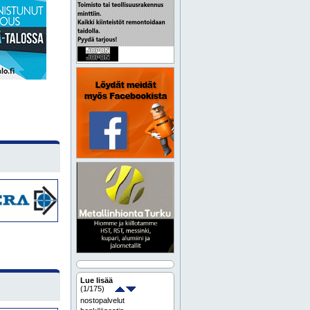
Lue lisää
(
1
/175)
nostopalvelut