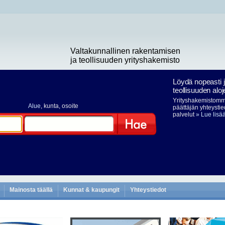
Valtakunnallinen rakentamisen
ja teollisuuden yrityshakemisto
Löydä nopeasti 
teollisuuden aloj
Yrityshakemistomme
Alue
, kunta, osoite
päättäjän yhteystie
palvelut
» Lue lisä
Hae
Mainosta täällä
Kunnat & kaupungit
Yhteystiedot