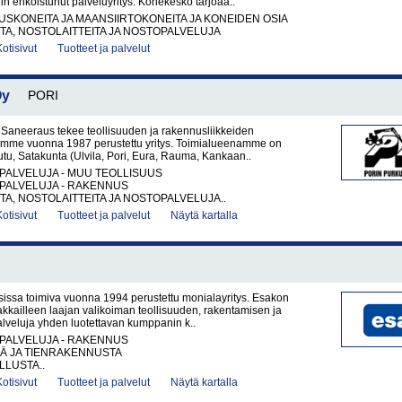
in erikoistunut palveluyritys. Konekesko tarjoaa..
KONEITA JA MAANSIIRTOKONEITA JA KONEIDEN OSIA
A, NOSTOLAITTEITA JA NOSTOPALVELUJA
Kotisivut
Tuotteet ja palvelut
Oy
PORI
 Saneeraus tekee teollisuuden ja rakennusliikkeiden
lemme vuonna 1987 perustettu yritys. Toimialueenamme on
eutu, Satakunta (Ulvila, Pori, Eura, Rauma, Kankaan..
PALVELUJA - MUU TEOLLISUUS
PALVELUJA - RAKENNUS
A, NOSTOLAITTEITA JA NOSTOPALVELUJA..
Kotisivut
Tuotteet ja palvelut
Näytä kartalla
sissa toimiva vuonna 1994 perustettu monialayritys. Esakon
akkailleen laajan valikoiman teollisuuden, rakentamisen ja
palveluja yhden luotettavan kumppanin k..
PALVELUJA - RAKENNUS
TÄ JA TIENRAKENNUSTA
LUSTA..
Kotisivut
Tuotteet ja palvelut
Näytä kartalla