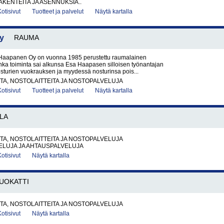
KENTEITA JA ASENNUKSIA..
Kotisivut
Tuotteet ja palvelut
Näytä kartalla
y
RAUMA
Haapanen Oy on vuonna 1985 perustettu raumalainen
onka toiminta sai alkunsa Esa Haapasen silloisen työnantajan
sturien vuokrauksen ja myydessä nosturinsa pois...
A, NOSTOLAITTEITA JA NOSTOPALVELUJA
Kotisivut
Tuotteet ja palvelut
Näytä kartalla
LA
A, NOSTOLAITTEITA JA NOSTOPALVELUJA
ELUJA JA AHTAUSPALVELUJA
Kotisivut
Näytä kartalla
UOKATTI
A, NOSTOLAITTEITA JA NOSTOPALVELUJA
Kotisivut
Näytä kartalla