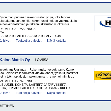
y on monipuolinen rakennusalan yritys, joka tarjoaa
sta rakennusurakointia, rakennustelineiden vuokrausta ja
 henkilönostimien ja rakennuskaluston vuokrausta. ..
PALVELUJA - RAKENNUS
ITÄ
A, NOSTOLAITTEITA JA NOSTOPALVELUJA..
Kotisivut
Tuotteet ja palvelut
Näytä kartalla
ino Mattila Oy
LOVIISA
vuokraus Uusimaa – Rakennuskonevuokraamo Kaino
joaa Loviisasta laadukkaat vuokrakoneet, työkalut, nostimet,
et ja työmaakaluston rakentamisen, remontoinnin, teo..
PALVELUJA - RAKENNUS
ISUUDEN KONEITA, LAITTEITA JA TARVIKKEITA
ITA, HITSAUSLAITTEITA JA HITSAUSTARVIKKEITA..
Kotisivut
Tuotteet ja palvelut
Näytä kartalla
ITTINEN