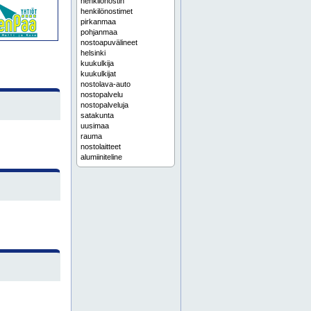
henkilönostin
henkilönostimet
pirkanmaa
pohjanmaa
nostoapuvälineet
helsinki
kuukulkija
kuukulkijat
nostolava-auto
nostopalvelu
nostopalveluja
satakunta
uusimaa
rauma
nostolaitteet
alumiiniteline
alumiinitelineet
espoo
henkilönostimia
keski-suomi
nosturivuokraus
painepesu
rakennuskonevuokraus
rakennusteline
rakennustelineet
saksilava
saksilavat
vantaa
varsinais-suomi
jyrsintätyöt