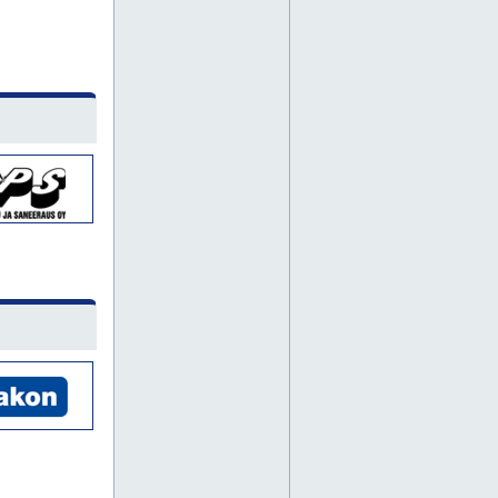
jyrsintätöitä
piikkaus
piikkaustyöt
piikkaustöitä
pori
timanttiporaukset
timanttiporauksia
timanttiporaus
timanttisahaukset
timanttisahaus
kaivuutyö
kaivuutyöt
kaivuutöitä
kuljetuspalvelu
nostotyöt
nosturityö
nosturityöt
nosturitöitä
tampere
nostoapuväline
nostolaite
betonimylly
betonirouhin
epäkeskohiomakone
harava
henkilönostin vuokralle
henkilönostinpalvelut
hiomakone
hiomakoneet
hitsauskone