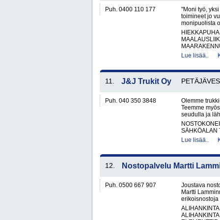
Puh. 0400 110 177
"Moni työ, yks
toimineet jo v
monipuolista o
HIEKKAPUHA
MAALAUSLIIK
MAARAKENNUS
Lue lisää..
11.
J&J Trukit Oy
PETÄJÄVES
Puh. 040 350 3848
Olemme trukki-
Teemme myös l
seudulla ja läh
NOSTOKONEIT
SÄHKÖALAN 
Lue lisää..
12.
Nostopalvelu Martti Lamm
Puh. 0500 667 907
Joustava nosto
Martti Lamminm
erikoisnostoja
ALIHANKINTA
ALIHANKINTA