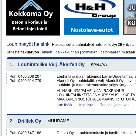
Louhintatyöt helsinki
Hakusanoilla louhintatyöt helsinki löytyi
29
yritystä.
Järjestä
hakuarvon
|
nimen
|
paikkakunnan
|
toimialan
|
tietomäärän
mukaan
1.
Louhintaliike Velj. Åkerfelt Oy
KARJAA
Puh. 0400 208 207
Louhinta ja maanrakennus Länsi-Uudellamaalla –
Puh. 0400 514 779
Åkerfelt Oy Louhintaliike Velj. Åkerfelt Oy on v
louhinta- ja maanrakennusalan yritys Karjaalta. Yr
ALIHANKINTAPALVELUJA - RAKENNUS
LOUHINTALIIKKEITÄ JA MURSKAUSLIIKKEITÄ
MAARAKENNUSTÖITÄ JA MAANSIIRTOTÖITÄ..
Lue lisää..
Kotisivut
Tuotteet ja palvelut
2.
Drilltek Oy
MUURAME
Puh. 0400 647 188
Drilltek Oy – Louhintakalusto ja tarvikkeet koko