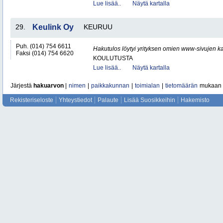
Lue lisää..
Näytä kartalla
29.
Keulink Oy
KEURUU
Puh. (014) 754 6611
Hakutulos löytyi yrityksen omien www-sivujen ka
Faksi (014) 754 6620
KOULUTUSTA
Lue lisää..
Näytä kartalla
Järjestä
hakuarvon
|
nimen
|
paikkakunnan
|
toimialan
|
tietomäärän
mukaan
Rekisteriseloste
Yhteystiedot
Palaute
Lisää Suosikkeihin
Hakemisto