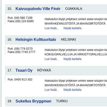
15.
Kaivuupalvelu Ville Finér
OJAKKALA
Puh. 040 580 7199
Hakutulos löytyi yrityksen omien www-sivujen ka
Faksi (09) 224 8380
MAARAKENNUSTÖITÄ JA MAANSIIRTOTÖITÄ
Lue lisää..
Näytä kartalla
16.
Helsingin Kulttuuritalo
HELSINKI
Puh. (09) 774 0270
Hakutulos löytyi yrityksen omien www-sivujen ka
Faksi (09) 7740 2777
KOKOUSPALVELUJA JA VIRKISTYSPALVELUJ
Lue lisää..
Näytä kartalla
17.
Tsaari Oy
RÖYKKÄ
Puh. 0400 913 302
Hakutulos löytyi yrityksen omien www-sivujen ka
MAARAKENNUSTÖITÄ JA MAANSIIRTOTÖITÄ
Lue lisää..
Näytä kartalla
18.
Sukellus Bryggman
TURKU