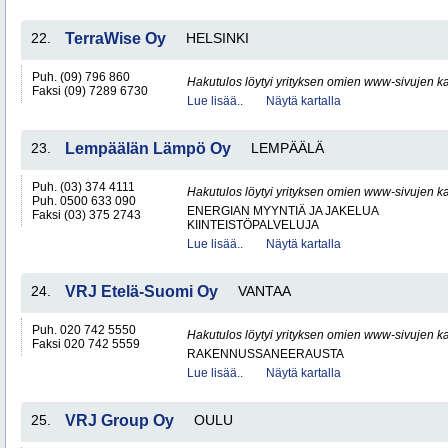
22.
TerraWise Oy
HELSINKI
Puh. (09) 796 860
Hakutulos löytyi yrityksen omien www-sivujen ka
Faksi (09) 7289 6730
Lue lisää..
Näytä kartalla
23.
Lempäälän Lämpö Oy
LEMPÄÄLÄ
Puh. (03) 374 4111
Hakutulos löytyi yrityksen omien www-sivujen ka
Puh. 0500 633 090
ENERGIAN MYYNTIÄ JA JAKELUA
Faksi (03) 375 2743
KIINTEISTÖPALVELUJA
Lue lisää..
Näytä kartalla
24.
VRJ Etelä-Suomi Oy
VANTAA
Puh. 020 742 5550
Hakutulos löytyi yrityksen omien www-sivujen ka
Faksi 020 742 5559
RAKENNUSSANEERAUSTA
Lue lisää..
Näytä kartalla
25.
VRJ Group Oy
OULU