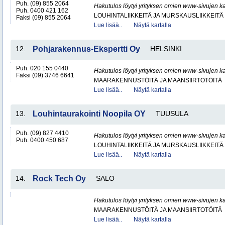
Puh. (09) 855 2064
Hakutulos löytyi yrityksen omien www-sivujen ka
Puh. 0400 421 162
LOUHINTALIIKKEITÄ JA MURSKAUSLIIKKEITÄ
Faksi (09) 855 2064
Lue lisää..
Näytä kartalla
12.
Pohjarakennus-Ekspertti Oy
HELSINKI
Puh. 020 155 0440
Hakutulos löytyi yrityksen omien www-sivujen ka
Faksi (09) 3746 6641
MAARAKENNUSTÖITÄ JA MAANSIIRTOTÖITÄ
Lue lisää..
Näytä kartalla
13.
Louhintaurakointi Noopila OY
TUUSULA
Puh. (09) 827 4410
Hakutulos löytyi yrityksen omien www-sivujen ka
Puh. 0400 450 687
LOUHINTALIIKKEITÄ JA MURSKAUSLIIKKEITÄ
Lue lisää..
Näytä kartalla
14.
Rock Tech Oy
SALO
Hakutulos löytyi yrityksen omien www-sivujen ka
MAARAKENNUSTÖITÄ JA MAANSIIRTOTÖITÄ
Lue lisää..
Näytä kartalla