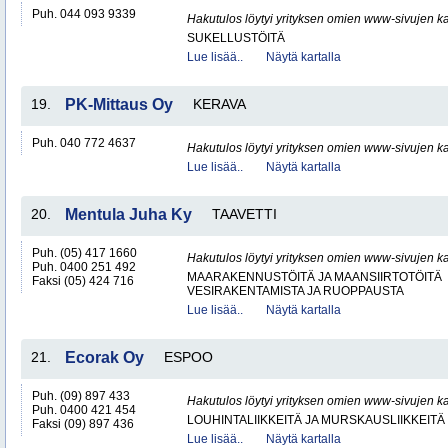
Puh. 044 093 9339
Hakutulos löytyi yrityksen omien www-sivujen ka
SUKELLUSTÖITÄ
Lue lisää..
Näytä kartalla
19.
PK-Mittaus Oy
KERAVA
Puh. 040 772 4637
Hakutulos löytyi yrityksen omien www-sivujen ka
Lue lisää..
Näytä kartalla
20.
Mentula Juha Ky
TAAVETTI
Puh. (05) 417 1660
Hakutulos löytyi yrityksen omien www-sivujen ka
Puh. 0400 251 492
MAARAKENNUSTÖITÄ JA MAANSIIRTOTÖITÄ
Faksi (05) 424 716
VESIRAKENTAMISTA JA RUOPPAUSTA
Lue lisää..
Näytä kartalla
21.
Ecorak Oy
ESPOO
Puh. (09) 897 433
Hakutulos löytyi yrityksen omien www-sivujen ka
Puh. 0400 421 454
LOUHINTALIIKKEITÄ JA MURSKAUSLIIKKEITÄ
Faksi (09) 897 436
Lue lisää..
Näytä kartalla