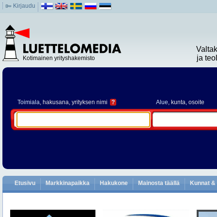
Kirjaudu
Valta
ja te
Kotimainen yrityshakemisto
Toimiala
, hakusana, yrityksen nimi
?
Alue
, kunta, osoite
Etusivu
Markkinapaikka
Hakukone
Mainosta täällä
Kunnat & 