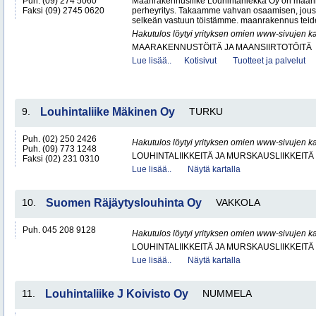
Puh. (09) 274 5060
Maanrakennusliike Louhintahiekka Oy on maan
Faksi (09) 2745 0620
perheyritys. Takaamme vahvan osaamisen, jous
selkeän vastuun töistämme. maanrakennus teide
Hakutulos löytyi yrityksen omien www-sivujen ka
MAARAKENNUSTÖITÄ JA MAANSIIRTOTÖITÄ
Lue lisää..
Kotisivut
Tuotteet ja palvelut
9.
Louhintaliike Mäkinen Oy
TURKU
Puh. (02) 250 2426
Hakutulos löytyi yrityksen omien www-sivujen ka
Puh. (09) 773 1248
LOUHINTALIIKKEITÄ JA MURSKAUSLIIKKEITÄ
Faksi (02) 231 0310
Lue lisää..
Näytä kartalla
10.
Suomen Räjäytyslouhinta Oy
VAKKOLA
Puh. 045 208 9128
Hakutulos löytyi yrityksen omien www-sivujen ka
LOUHINTALIIKKEITÄ JA MURSKAUSLIIKKEITÄ
Lue lisää..
Näytä kartalla
11.
Louhintaliike J Koivisto Oy
NUMMELA