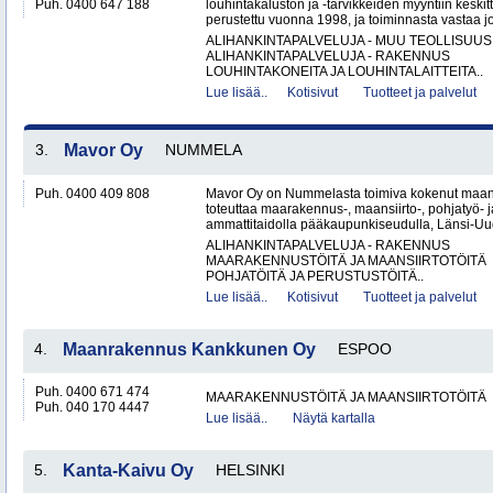
Puh. 0400 647 188
louhintakaluston ja -tarvikkeiden myyntiin keskitt
perustettu vuonna 1998, ja toiminnasta vastaa jo
ALIHANKINTAPALVELUJA - MUU TEOLLISUUS
ALIHANKINTAPALVELUJA - RAKENNUS
LOUHINTAKONEITA JA LOUHINTALAITTEITA..
Lue lisää..
Kotisivut
Tuotteet ja palvelut
3.
Mavor Oy
NUMMELA
Puh. 0400 409 808
Mavor Oy on Nummelasta toimiva kokenut maanr
toteuttaa maarakennus-, maansiirto-, pohjatyö- j
ammattitaidolla pääkaupunkiseudulla, Länsi-Uud
ALIHANKINTAPALVELUJA - RAKENNUS
MAARAKENNUSTÖITÄ JA MAANSIIRTOTÖITÄ
POHJATÖITÄ JA PERUSTUSTÖITÄ..
Lue lisää..
Kotisivut
Tuotteet ja palvelut
4.
Maanrakennus Kankkunen Oy
ESPOO
Puh. 0400 671 474
MAARAKENNUSTÖITÄ JA MAANSIIRTOTÖITÄ
Puh. 040 170 4447
Lue lisää..
Näytä kartalla
5.
Kanta-Kaivu Oy
HELSINKI