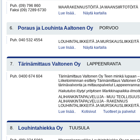
Puh. (09) 796 860
MAARAKENNUSTÖITÄ JA MAANSIIRTOTÖITÄ
Faksi (09) 7289 6730
Lue lisää..
Näytä kartalla
6.
Poraus ja Louhinta Aaltonen Oy
PORVOO
Puh. 040 532 4554
LOUHINTALIIKKEITÄ JA MURSKAUSLIIKKEITÄ
Lue lisää..
Näytä kartalla
7.
Tärinämittaus Valtonen Oy
LAPPEENRANTA
Puh. 0400 674 604
Tärinämittaus Valtonen Oy Teen minkä lupaan
Liiketoiminnan esittely Tärinämittaus Valtonen O
tärinävalvonta ja mittauspalvelut Lappeenrann
Hakutulos löytyi yrityksen Markkinapaikka-ilmoi
ALIHANKINTAPALVELUJA - MUU TEOLLISUUS
ALIHANKINTAPALVELUJA - RAKENNUS
LOUHINTALIIKKEITÄ JA MURSKAUSLIIKKEITÄ.
Lue lisää..
Kotisivut
Tuotteet ja palvelut
8.
Louhintahiekka Oy
TUUSULA