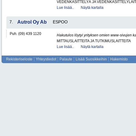
VEDENKÄSITTELYÄ JA VEDENKÄSITTELYLAIT
Lue lisää..
Näytä kartalla
7.
Autrol Oy Ab
ESPOO
Puh. (09) 439 1120
Hakutulos löytyi yrityksen omien www-sivujen ka
MITTAUSLAITTEITA JA TUTKIMUSLAITTEITA
Lue lisää..
Näytä kartalla
Rekisteriseloste
Yhteystiedot
Palaute
Lisää Suosikkeihin
Hakemisto