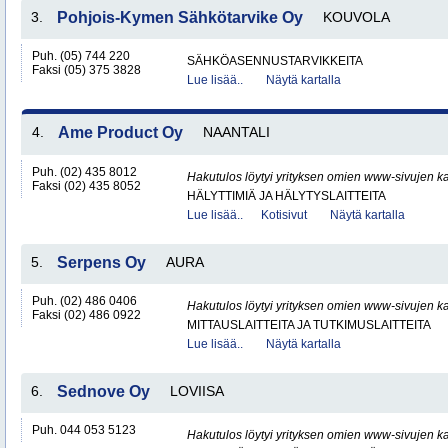
3.
Pohjois-Kymen Sähkötarvike Oy
KOUVOLA
Puh. (05) 744 220
SÄHKÖASENNUSTARVIKKEITA
Faksi (05) 375 3828
Lue lisää..
Näytä kartalla
4.
Ame Product Oy
NAANTALI
Puh. (02) 435 8012
Hakutulos löytyi yrityksen omien www-sivujen ka
Faksi (02) 435 8052
HÄLYTTIMIÄ JA HÄLYTYSLAITTEITA
Lue lisää..
Kotisivut
Näytä kartalla
5.
Serpens Oy
AURA
Puh. (02) 486 0406
Hakutulos löytyi yrityksen omien www-sivujen ka
Faksi (02) 486 0922
MITTAUSLAITTEITA JA TUTKIMUSLAITTEITA
Lue lisää..
Näytä kartalla
6.
Sednove Oy
LOVIISA
Puh. 044 053 5123
Hakutulos löytyi yrityksen omien www-sivujen ka