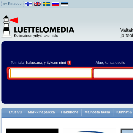
Kirjaudu
Valta
ja te
Kotimainen yrityshakemisto
Toimiala
, hakusana, yrityksen nimi
?
Alue
, kunta, osoite
Etusivu
Markkinapaikka
Hakukone
Mainosta täällä
Kunnat & 