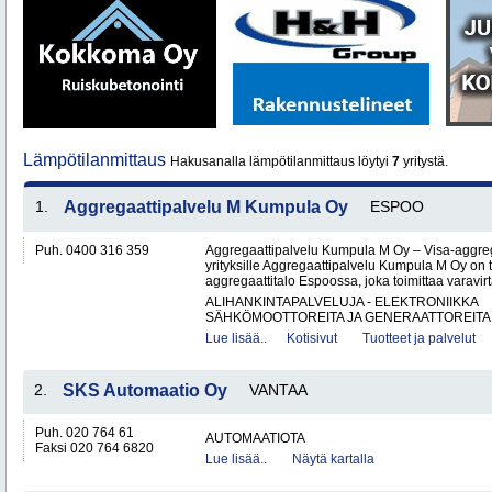
Lämpötilanmittaus
Hakusanalla lämpötilanmittaus löytyi
7
yritystä.
1.
Aggregaattipalvelu M Kumpula Oy
ESPOO
Puh. 0400 316 359
Aggregaattipalvelu Kumpula M Oy – Visa-aggreg
yrityksille Aggregaattipalvelu Kumpula M Oy on
aggregaattitalo Espoossa, joka toimittaa varavir
ALIHANKINTAPALVELUJA - ELEKTRONIIKKA
SÄHKÖMOOTTOREITA JA GENERAATTOREITA
Lue lisää..
Kotisivut
Tuotteet ja palvelut
2.
SKS Automaatio Oy
VANTAA
Puh. 020 764 61
AUTOMAATIOTA
Faksi 020 764 6820
Lue lisää..
Näytä kartalla