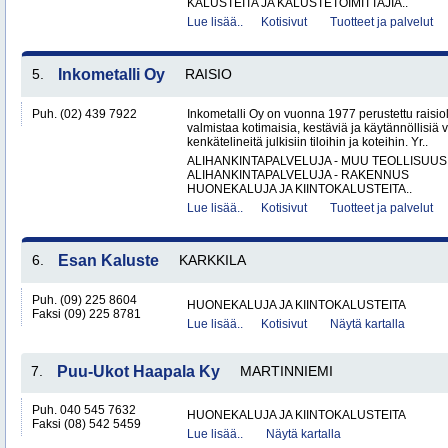
KALUSTEITA JA KALUSTETOIMITTAJIA..
Lue lisää..
Kotisivut
Tuotteet ja palvelut
5.
Inkometalli Oy
RAISIO
Puh. (02) 439 7922
Inkometalli Oy on vuonna 1977 perustettu raisiol
valmistaa kotimaisia, kestäviä ja käytännöllisiä 
kenkätelineitä julkisiin tiloihin ja koteihin. Yr..
ALIHANKINTAPALVELUJA - MUU TEOLLISUUS
ALIHANKINTAPALVELUJA - RAKENNUS
HUONEKALUJA JA KIINTOKALUSTEITA..
Lue lisää..
Kotisivut
Tuotteet ja palvelut
6.
Esan Kaluste
KARKKILA
Puh. (09) 225 8604
HUONEKALUJA JA KIINTOKALUSTEITA
Faksi (09) 225 8781
Lue lisää..
Kotisivut
Näytä kartalla
7.
Puu-Ukot Haapala Ky
MARTINNIEMI
Puh. 040 545 7632
HUONEKALUJA JA KIINTOKALUSTEITA
Faksi (08) 542 5459
Lue lisää..
Näytä kartalla