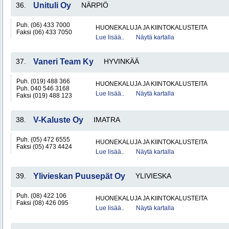
36.
Unituli Oy
NÄRPIÖ
Puh. (06) 433 7000
HUONEKALUJA JA KIINTOKALUSTEITA
Faksi (06) 433 7050
Lue lisää..
Näytä kartalla
37.
Vaneri Team Ky
HYVINKÄÄ
Puh. (019) 488 366
HUONEKALUJA JA KIINTOKALUSTEITA
Puh. 040 546 3168
Lue lisää..
Näytä kartalla
Faksi (019) 488 123
38.
V-Kaluste Oy
IMATRA
Puh. (05) 472 6555
HUONEKALUJA JA KIINTOKALUSTEITA
Faksi (05) 473 4424
Lue lisää..
Näytä kartalla
39.
Ylivieskan Puusepät Oy
YLIVIESKA
Puh. (08) 422 106
HUONEKALUJA JA KIINTOKALUSTEITA
Faksi (08) 426 095
Lue lisää..
Näytä kartalla