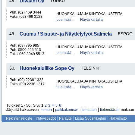
48.
Divaani Oy
TURKU
Puh. (02) 469 3444
HUONEKALUJA JA KIINTOKALUSTEITA
Faksi (02) 469 3123
Lue lisää..
Näytä kartalla
49.
Cuumu / Sisuste- ja Näyttelytyöt Salmela
ESPOO
Puh. (09) 795 985
HUONEKALUJA JA KIINTOKALUSTEITA
Puh. 0500 495 513
Lue lisää..
Näytä kartalla
Faksi 050 8049 5513
50.
Huonekaluliike Sope Oy
HELSINKI
Puh. (09) 2238 1322
HUONEKALUJA JA KIINTOKALUSTEITA
Faksi (09) 2238 1317
Lue lisää..
Näytä kartalla
Tulokset 1 - 50 | Sivu
1
2
3
4
5
6
Järjestä
hakuarvon
|
nimen
|
paikkakunnan
|
toimialan
|
tietomäärän
mukaan
Rekisteriseloste
Yhteystiedot
Palaute
Lisää Suosikkeihin
Hakemisto