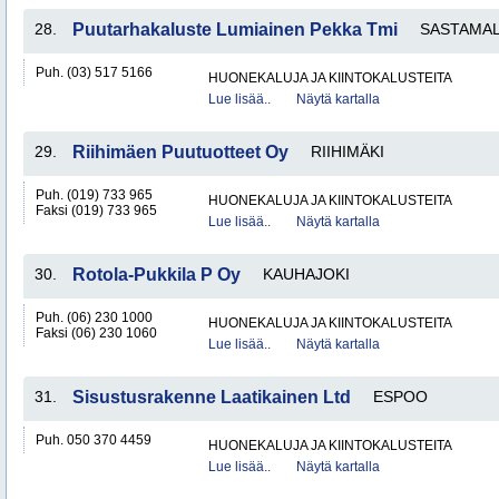
28.
Puutarhakaluste Lumiainen Pekka Tmi
SASTAMA
Puh. (03) 517 5166
HUONEKALUJA JA KIINTOKALUSTEITA
Lue lisää..
Näytä kartalla
29.
Riihimäen Puutuotteet Oy
RIIHIMÄKI
Puh. (019) 733 965
HUONEKALUJA JA KIINTOKALUSTEITA
Faksi (019) 733 965
Lue lisää..
Näytä kartalla
30.
Rotola-Pukkila P Oy
KAUHAJOKI
Puh. (06) 230 1000
HUONEKALUJA JA KIINTOKALUSTEITA
Faksi (06) 230 1060
Lue lisää..
Näytä kartalla
31.
Sisustusrakenne Laatikainen Ltd
ESPOO
Puh. 050 370 4459
HUONEKALUJA JA KIINTOKALUSTEITA
Lue lisää..
Näytä kartalla