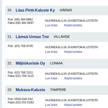
20.
Liias Pirtti-Kaluste Ky
HÄRMÄ
Puh. (06) 484 8892
HUONEKALUJA JA KIINTOKALUSTEITA
Faksi (06) 484 8697
Lue lisää..
Näytä kartalla
21.
Lämsä Urmas Tmi
VILLÄHDE
Puh. (03) 758 9705
HUONEKALUJA JA KIINTOKALUSTEITA
Lue lisää..
Näytä kartalla
22.
Miljöökoriste Oy
LOIMAA
Puh. (02) 768 3101
HUONEKALUJA JA KIINTOKALUSTEITA
Faksi (02) 768 3110
Lue lisää..
Näytä kartalla
23.
Mukava-Kalusto
TAMPERE
Puh. 0500 836 034
HUONEKALUJA JA KIINTOKALUSTEITA
Faksi (03) 253 5282
Lue lisää..
Näytä kartalla