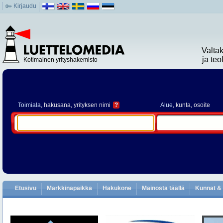
Kirjaudu
Valta
ja te
Kotimainen yrityshakemisto
Toimiala
, hakusana, yrityksen nimi
?
Alue
, kunta, osoite
Etusivu
Markkinapaikka
Hakukone
Mainosta täällä
Kunnat & 