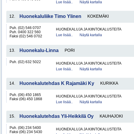
Lue lisää..
Näytä kartalla
12.
Huonekaluliike Timo Ylinen
KOKEMÄKI
Puh. (02) 546 0707
HUONEKALUJA JA KIINTOKALUSTEITA
Puh. 0400 322 560
Lue lisää..
Näytä kartalla
Faksi (02) 546 0702
13.
Huonekalu-Linna
PORI
Puh. (02) 632 5022
HUONEKALUJA JA KIINTOKALUSTEITA
Lue lisää..
Näytä kartalla
14.
Huonekalutehdas K Rajamäki Ky
KURIKKA
Puh. (06) 450 1865
HUONEKALUJA JA KIINTOKALUSTEITA
Faksi (06) 450 1868
Lue lisää..
Näytä kartalla
15.
Huonekalutehdas Yli-Heikkilä Oy
KAUHAJOKI
Puh. (06) 234 5400
HUONEKALUJA JA KIINTOKALUSTEITA
Faksi (06) 234 5430