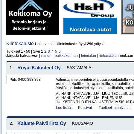
Kiintokaluste
Hakusanalla kiintokaluste löytyi
290
yritystä.
Tulokset 1 - 50 | Sivu
1
2
3
4
5
6
Järjestä
hakuarvon
|
nimen
|
paikkakunnan
|
toimialan
|
tietomäärän
mukaan
1.
Royal Kalusteet Oy
SASTAMALA
Puh. 0400 393 393
Valmistamme perinteisellä puusepäntaidolla yksil
esim. optikkoliikkeille, apteekeille, sairaaloille j
Yksilölliset kalusteet myös edustustiloihin, hotell
ALIHANKINTAPALVELUJA - MUU TEOLLISUUS
ALIHANKINTAPALVELUJA - RAKENNUS
JULKISTEN TILOJEN KALUSTEITA JA SISUSTU
Lue lisää..
Kotisivut
Tuotteet ja palvelut
2.
Kaluste Päivärinta Oy
KUUSAMO