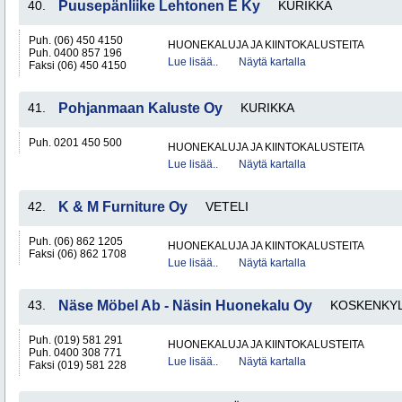
40.
Puusepänliike Lehtonen E Ky
KURIKKA
Puh. (06) 450 4150
HUONEKALUJA JA KIINTOKALUSTEITA
Puh. 0400 857 196
Lue lisää..
Näytä kartalla
Faksi (06) 450 4150
41.
Pohjanmaan Kaluste Oy
KURIKKA
Puh. 0201 450 500
HUONEKALUJA JA KIINTOKALUSTEITA
Lue lisää..
Näytä kartalla
42.
K & M Furniture Oy
VETELI
Puh. (06) 862 1205
HUONEKALUJA JA KIINTOKALUSTEITA
Faksi (06) 862 1708
Lue lisää..
Näytä kartalla
43.
Näse Möbel Ab - Näsin Huonekalu Oy
KOSKENKY
Puh. (019) 581 291
HUONEKALUJA JA KIINTOKALUSTEITA
Puh. 0400 308 771
Lue lisää..
Näytä kartalla
Faksi (019) 581 228