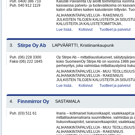
Puh. 0400 386 710
Kaluste Päivärinta Oy aloitti toimintansa vuonn
Puh. 040 912 1119
kasvaessa palvelu- ja tuotevalikoima on kasvanu
katon alta lähes kaiken kalusteisiin liittyvän. Tuot
ALIHANKINTAPALVELUJA - RAKENNUS
JULKISTEN TILOJEN KALUSTEITA JA SISUST
KALUSTEITA JA KALUSTETOIMITTAJIA..
Lue lisää..
Kotisivut
Tuotteet ja palvelut
3.
Stirpe Oy Ab
LAPVÄÄRTTI, Kristiinankaupunk
Puh. (06) 228 3300
Oy Stirpe Ab – mittatilausliukuovet, säilytysjärj
Faksi (06) 222 1845
koko SuomeenOy Stirpe Ab on vuonna 1986 per
perheyritys, joka valmistaa mittatilaustyönä liuk
ALIHANKINTAPALVELUJA - MUU TEOLLISUUS
ALIHANKINTAPALVELUJA - RAKENNUS
JULKISTEN TILOJEN KALUSTEITA JA SISUSTU
Lue lisää..
Kotisivut
Tuotteet ja palvelut
4.
Finnmirror Oy
SASTAMALA
Puh. (03) 511 61
Inaria – kotimaiset liukuovikaapit, vaatekaapit ja 
mittatilauksenaInaria suunnittelee, valmistaa ja a
liukuovikaapistot, saranaovikaapistot, vaatekaap
ALIHANKINTAPALVELUJA - MUU TEOLLISUUS
ALIHANKINTAPALVELUJA - RAKENNUS