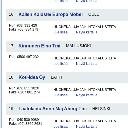
Lue lisää..
Näytä kartalla
16.
Kallen Kaluste/ Europa Möbel
OULU
Puh. (08) 331 429
HUONEKALUJA JA KIINTOKALUSTEITA
Faksi (08) 334 179
Lue lisää..
Näytä kartalla
17.
Kinnunen Eino Tmi
MALLUSJOKI
Puh. 0500 497 232
HUONEKALUJA JA KIINTOKALUSTEITA
Lue lisää..
Näytä kartalla
18.
Koti-Idea Oy
LAHTI
Puh. (09) 855 3020
HUONEKALUJA JA KIINTOKALUSTEITA
Faksi 0207 801 274
Lue lisää..
Näytä kartalla
19.
Laatulastu Anne-Maj Åberg Tmi
HELSINKI
Puh. 040 530 9089
HUONEKALUJA JA KIINTOKALUSTEITA
Faksi (09) 3869 2681
Lue lisää..
Näytä kartalla