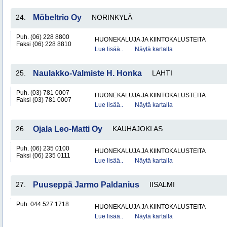
24.
Möbeltrio Oy
NORINKYLÄ
Puh. (06) 228 8800
HUONEKALUJA JA KIINTOKALUSTEITA
Faksi (06) 228 8810
Lue lisää..
Näytä kartalla
25.
Naulakko-Valmiste H. Honka
LAHTI
Puh. (03) 781 0007
HUONEKALUJA JA KIINTOKALUSTEITA
Faksi (03) 781 0007
Lue lisää..
Näytä kartalla
26.
Ojala Leo-Matti Oy
KAUHAJOKI AS
Puh. (06) 235 0100
HUONEKALUJA JA KIINTOKALUSTEITA
Faksi (06) 235 0111
Lue lisää..
Näytä kartalla
27.
Puuseppä Jarmo Paldanius
IISALMI
Puh. 044 527 1718
HUONEKALUJA JA KIINTOKALUSTEITA
Lue lisää..
Näytä kartalla