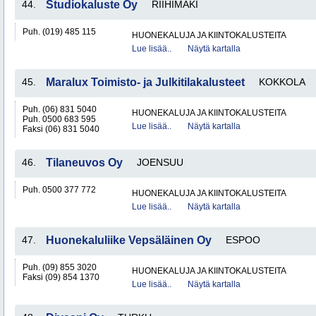
44.
Studiokaluste Oy
RIIHIMÄKI
Puh. (019) 485 115
HUONEKALUJA JA KIINTOKALUSTEITA
Lue lisää..
Näytä kartalla
45.
Maralux Toimisto- ja Julkitilakalusteet
KOKKOLA
Puh. (06) 831 5040
HUONEKALUJA JA KIINTOKALUSTEITA
Puh. 0500 683 595
Lue lisää..
Näytä kartalla
Faksi (06) 831 5040
46.
Tilaneuvos Oy
JOENSUU
Puh. 0500 377 772
HUONEKALUJA JA KIINTOKALUSTEITA
Lue lisää..
Näytä kartalla
47.
Huonekaluliike Vepsäläinen Oy
ESPOO
Puh. (09) 855 3020
HUONEKALUJA JA KIINTOKALUSTEITA
Faksi (09) 854 1370
Lue lisää..
Näytä kartalla