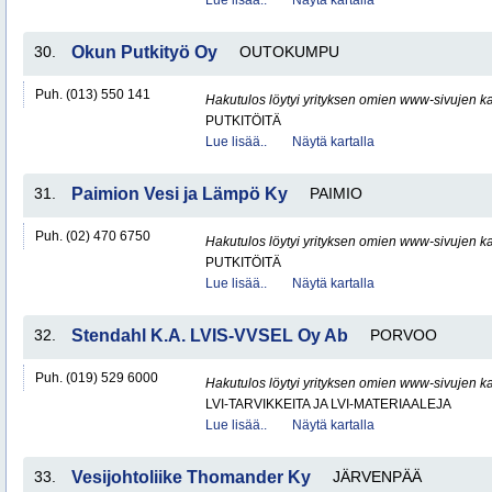
Lue lisää..
Näytä kartalla
30.
Okun Putkityö Oy
OUTOKUMPU
Puh. (013) 550 141
Hakutulos löytyi yrityksen omien www-sivujen ka
PUTKITÖITÄ
Lue lisää..
Näytä kartalla
31.
Paimion Vesi ja Lämpö Ky
PAIMIO
Puh. (02) 470 6750
Hakutulos löytyi yrityksen omien www-sivujen ka
PUTKITÖITÄ
Lue lisää..
Näytä kartalla
32.
Stendahl K.A. LVIS-VVSEL Oy Ab
PORVOO
Puh. (019) 529 6000
Hakutulos löytyi yrityksen omien www-sivujen ka
LVI-TARVIKKEITA JA LVI-MATERIAALEJA
Lue lisää..
Näytä kartalla
33.
Vesijohtoliike Thomander Ky
JÄRVENPÄÄ