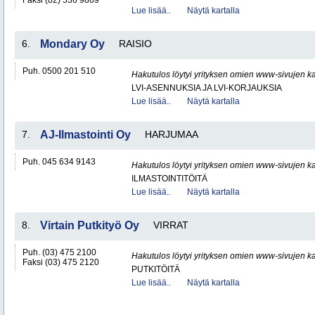
Faksi (02) 536 9869
Lue lisää..
Näytä kartalla
6.
Mondary Oy
RAISIO
Puh. 0500 201 510
Hakutulos löytyi yrityksen omien www-sivujen ka
LVI-ASENNUKSIA JA LVI-KORJAUKSIA
Lue lisää..
Näytä kartalla
7.
AJ-Ilmastointi Oy
HARJUMAA
Puh. 045 634 9143
Hakutulos löytyi yrityksen omien www-sivujen ka
ILMASTOINTITÖITÄ
Lue lisää..
Näytä kartalla
8.
Virtain Putkityö Oy
VIRRAT
Puh. (03) 475 2100
Hakutulos löytyi yrityksen omien www-sivujen ka
Faksi (03) 475 2120
PUTKITÖITÄ
Lue lisää..
Näytä kartalla