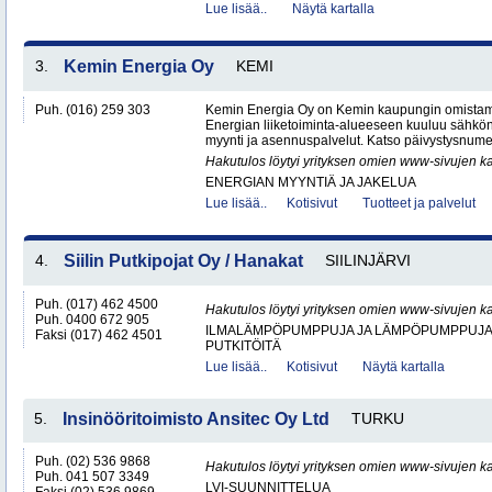
Lue lisää..
Näytä kartalla
3.
Kemin Energia Oy
KEMI
Puh. (016) 259 303
Kemin Energia Oy on Kemin kaupungin omistam
Energian liiketoiminta-alueeseen kuuluu sähkön
myynti ja asennuspalvelut. Katso päivystysnumero
Hakutulos löytyi yrityksen omien www-sivujen ka
ENERGIAN MYYNTIÄ JA JAKELUA
Lue lisää..
Kotisivut
Tuotteet ja palvelut
4.
Siilin Putkipojat Oy / Hanakat
SIILINJÄRVI
Puh. (017) 462 4500
Hakutulos löytyi yrityksen omien www-sivujen ka
Puh. 0400 672 905
ILMALÄMPÖPUMPPUJA JA LÄMPÖPUMPPUJ
Faksi (017) 462 4501
PUTKITÖITÄ
Lue lisää..
Kotisivut
Näytä kartalla
5.
Insinööritoimisto Ansitec Oy Ltd
TURKU
Puh. (02) 536 9868
Hakutulos löytyi yrityksen omien www-sivujen ka
Puh. 041 507 3349
LVI-SUUNNITTELUA