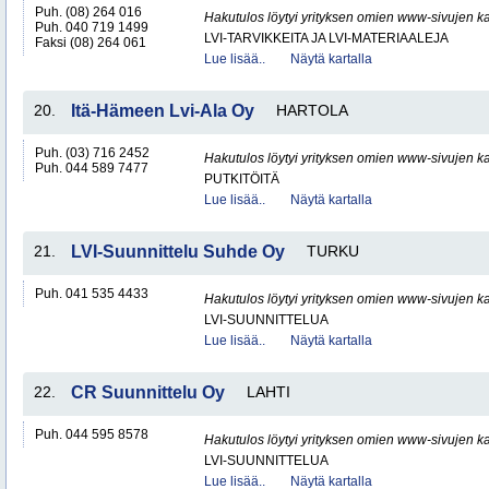
Puh. (08) 264 016
Hakutulos löytyi yrityksen omien www-sivujen ka
Puh. 040 719 1499
LVI-TARVIKKEITA JA LVI-MATERIAALEJA
Faksi (08) 264 061
Lue lisää..
Näytä kartalla
20.
Itä-Hämeen Lvi-Ala Oy
HARTOLA
Puh. (03) 716 2452
Hakutulos löytyi yrityksen omien www-sivujen ka
Puh. 044 589 7477
PUTKITÖITÄ
Lue lisää..
Näytä kartalla
21.
LVI-Suunnittelu Suhde Oy
TURKU
Puh. 041 535 4433
Hakutulos löytyi yrityksen omien www-sivujen ka
LVI-SUUNNITTELUA
Lue lisää..
Näytä kartalla
22.
CR Suunnittelu Oy
LAHTI
Puh. 044 595 8578
Hakutulos löytyi yrityksen omien www-sivujen ka
LVI-SUUNNITTELUA
Lue lisää..
Näytä kartalla