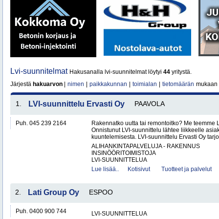
Lvi-suunnitelmat
Hakusanalla lvi-suunnitelmat löytyi
44
yritystä.
Järjestä
hakuarvon
|
nimen
|
paikkakunnan
|
toimialan
|
tietomäärän
mukaan
1.
LVI-suunnittelu Ervasti Oy
PAAVOLA
Puh. 045 239 2164
Rakennatko uutta tai remontoitko? Me teemme LV
Onnistunut LVI-suunnittelu lähtee liikkeelle asi
kuuntelemisesta. LVI-suunnittelu Ervasti Oy tarj
ALIHANKINTAPALVELUJA - RAKENNUS
INSINÖÖRITOIMISTOJA
LVI-SUUNNITTELUA
Lue lisää..
Kotisivut
Tuotteet ja palvelut
2.
Lati Group Oy
ESPOO
Puh. 0400 900 744
LVI-SUUNNITTELUA