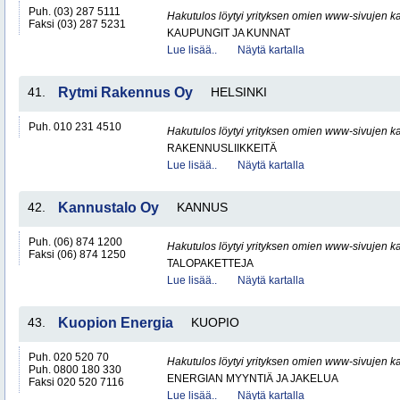
Puh. (03) 287 5111
Hakutulos löytyi yrityksen omien www-sivujen ka
Faksi (03) 287 5231
KAUPUNGIT JA KUNNAT
Lue lisää..
Näytä kartalla
41.
Rytmi Rakennus Oy
HELSINKI
Puh. 010 231 4510
Hakutulos löytyi yrityksen omien www-sivujen ka
RAKENNUSLIIKKEITÄ
Lue lisää..
Näytä kartalla
42.
Kannustalo Oy
KANNUS
Puh. (06) 874 1200
Hakutulos löytyi yrityksen omien www-sivujen ka
Faksi (06) 874 1250
TALOPAKETTEJA
Lue lisää..
Näytä kartalla
43.
Kuopion Energia
KUOPIO
Puh. 020 520 70
Hakutulos löytyi yrityksen omien www-sivujen ka
Puh. 0800 180 330
ENERGIAN MYYNTIÄ JA JAKELUA
Faksi 020 520 7116
Lue lisää..
Näytä kartalla