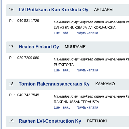
16.
LVI-Putkikama Kari Korkkula Oy
ARTJÄRVI
Puh. 040 531 1729
Hakutulos löytyi yrityksen omien www-sivujen ka
LVI-ASENNUKSIA JA LVI-KORJAUKSIA
Lue lisää..
Näytä kartalla
17.
Heatco Finland Oy
MUURAME
Puh. 020 7209 080
Hakutulos löytyi yrityksen omien www-sivujen ka
PUTKITÖITÄ
Lue lisää..
Näytä kartalla
18.
Tornion Rakennussaneeraus Ky
KAAKAMO
Puh. 040 743 7545
Hakutulos löytyi yrityksen omien www-sivujen ka
RAKENNUSSANEERAUSTA
Lue lisää..
Näytä kartalla
19.
Raahen LVI-Construction Ky
PATTIJOKI