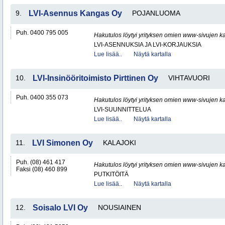
9.
LVI-Asennus Kangas Oy
POJANLUOMA
Puh. 0400 795 005
Hakutulos löytyi yrityksen omien www-sivujen ka
LVI-ASENNUKSIA JA LVI-KORJAUKSIA
Lue lisää..
Näytä kartalla
10.
LVI-Insinööritoimisto Pirttinen Oy
VIHTAVUORI
Puh. 0400 355 073
Hakutulos löytyi yrityksen omien www-sivujen ka
LVI-SUUNNITTELUA
Lue lisää..
Näytä kartalla
11.
LVI Simonen Oy
KALAJOKI
Puh. (08) 461 417
Hakutulos löytyi yrityksen omien www-sivujen ka
Faksi (08) 460 899
PUTKITÖITÄ
Lue lisää..
Näytä kartalla
12.
Soisalo LVI Oy
NOUSIAINEN