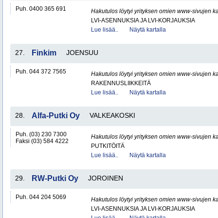
Puh. 0400 365 691
Hakutulos löytyi yrityksen omien www-sivujen ka
LVI-ASENNUKSIA JA LVI-KORJAUKSIA
Lue lisää..
Näytä kartalla
27.
Finkim
JOENSUU
Puh. 044 372 7565
Hakutulos löytyi yrityksen omien www-sivujen ka
RAKENNUSLIIKKEITÄ
Lue lisää..
Näytä kartalla
28.
Alfa-Putki Oy
VALKEAKOSKI
Puh. (03) 230 7300
Hakutulos löytyi yrityksen omien www-sivujen ka
Faksi (03) 584 4222
PUTKITÖITÄ
Lue lisää..
Näytä kartalla
29.
RW-Putki Oy
JOROINEN
Puh. 044 204 5069
Hakutulos löytyi yrityksen omien www-sivujen ka
LVI-ASENNUKSIA JA LVI-KORJAUKSIA