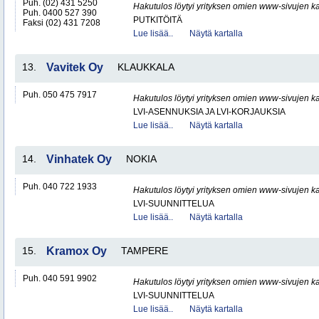
Puh. (02) 431 5250
Hakutulos löytyi yrityksen omien www-sivujen ka
Puh. 0400 527 390
PUTKITÖITÄ
Faksi (02) 431 7208
Lue lisää..
Näytä kartalla
13.
Vavitek Oy
KLAUKKALA
Puh. 050 475 7917
Hakutulos löytyi yrityksen omien www-sivujen ka
LVI-ASENNUKSIA JA LVI-KORJAUKSIA
Lue lisää..
Näytä kartalla
14.
Vinhatek Oy
NOKIA
Puh. 040 722 1933
Hakutulos löytyi yrityksen omien www-sivujen ka
LVI-SUUNNITTELUA
Lue lisää..
Näytä kartalla
15.
Kramox Oy
TAMPERE
Puh. 040 591 9902
Hakutulos löytyi yrityksen omien www-sivujen ka
LVI-SUUNNITTELUA
Lue lisää..
Näytä kartalla