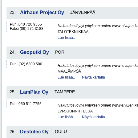
23.
Airhaus Project Oy
JÄRVENPÄÄ
Puh. 040 720 9355
Hakutulos löytyi yrityksen omien www-sivujen ka
Faksi (09) 271 3188
TALOTEKNIIKKAA
Lue lisää..
24.
Geoputki Oy
PORI
Puh. (02) 6309 500
Hakutulos löytyi yrityksen omien www-sivujen ka
MAALÄMPÖÄ
Lue lisää..
Näytä kartalla
25.
LamPlan Oy
TAMPERE
Puh. 050 511 7755
Hakutulos löytyi yrityksen omien www-sivujen ka
LVI-SUUNNITTELUA
Lue lisää..
Näytä kartalla
26.
Destotec Oy
OULU