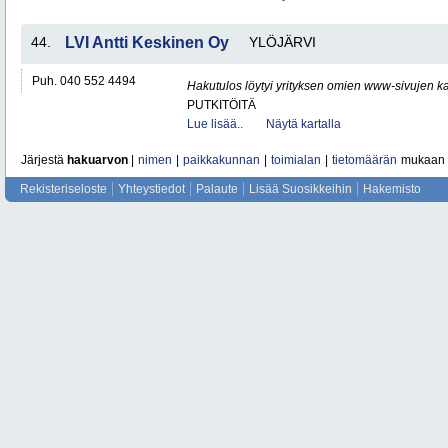
44.
LVI Antti Keskinen Oy
YLÖJÄRVI
Puh. 040 552 4494
Hakutulos löytyi yrityksen omien www-sivujen ka
PUTKITÖITÄ
Lue lisää..
Näytä kartalla
Järjestä
hakuarvon
|
nimen
|
paikkakunnan
|
toimialan
|
tietomäärän
mukaan
Rekisteriseloste
Yhteystiedot
Palaute
Lisää Suosikkeihin
Hakemisto