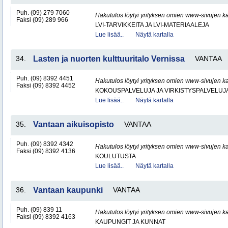
Puh. (09) 279 7060
Hakutulos löytyi yrityksen omien www-sivujen ka
Faksi (09) 289 966
LVI-TARVIKKEITA JA LVI-MATERIAALEJA
Lue lisää..
Näytä kartalla
34.
Lasten ja nuorten kulttuuritalo Vernissa
VANTAA
Puh. (09) 8392 4451
Hakutulos löytyi yrityksen omien www-sivujen ka
Faksi (09) 8392 4452
KOKOUSPALVELUJA JA VIRKISTYSPALVELUJ
Lue lisää..
Näytä kartalla
35.
Vantaan aikuisopisto
VANTAA
Puh. (09) 8392 4342
Hakutulos löytyi yrityksen omien www-sivujen ka
Faksi (09) 8392 4136
KOULUTUSTA
Lue lisää..
Näytä kartalla
36.
Vantaan kaupunki
VANTAA
Puh. (09) 839 11
Hakutulos löytyi yrityksen omien www-sivujen ka
Faksi (09) 8392 4163
KAUPUNGIT JA KUNNAT