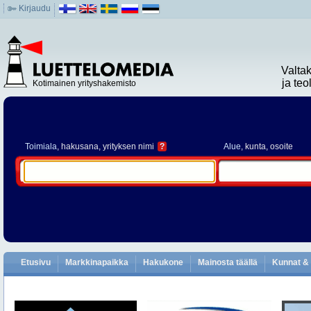
Kirjaudu
Valta
ja te
Kotimainen yrityshakemisto
Toimiala
, hakusana, yrityksen nimi
?
Alue
, kunta, osoite
Etusivu
Markkinapaikka
Hakukone
Mainosta täällä
Kunnat & 