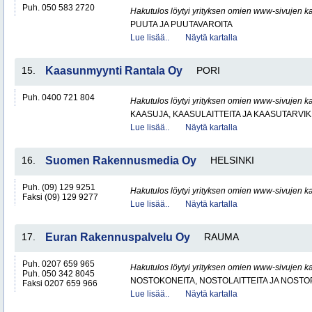
Puh. 050 583 2720
Hakutulos löytyi yrityksen omien www-sivujen ka
PUUTA JA PUUTAVAROITA
Lue lisää..
Näytä kartalla
15.
Kaasunmyynti Rantala Oy
PORI
Puh. 0400 721 804
Hakutulos löytyi yrityksen omien www-sivujen ka
KAASUJA, KAASULAITTEITA JA KAASUTARVIK
Lue lisää..
Näytä kartalla
16.
Suomen Rakennusmedia Oy
HELSINKI
Puh. (09) 129 9251
Hakutulos löytyi yrityksen omien www-sivujen ka
Faksi (09) 129 9277
Lue lisää..
Näytä kartalla
17.
Euran Rakennuspalvelu Oy
RAUMA
Puh. 0207 659 965
Hakutulos löytyi yrityksen omien www-sivujen ka
Puh. 050 342 8045
NOSTOKONEITA, NOSTOLAITTEITA JA NOST
Faksi 0207 659 966
Lue lisää..
Näytä kartalla