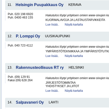
11.
Helsingin Puupakkaus Oy
KERAVA
Puh. 020 198 6920
Hakutulos löytyi yrityksen omien www-sivujen ka
Puh. 0400 463 155
KUORMALAVOJA JA LASTAUSTARVIKKEITA
Lue lisää..
Näytä kartalla
12.
P. Lomppi Oy
UUSIKAUPUNKI
Puh. 040 723 4112
Hakutulos löytyi yrityksen omien www-sivujen ka
YMPÄRISTÖTEKNIIKKAA JA YMPÄRISTÖTUTK
Lue lisää..
Näytä kartalla
13.
Rakennusteollisuus RT ry
HELSINKI
Puh. (09) 129 91
Hakutulos löytyi yrityksen omien www-sivujen ka
Faksi (09) 628 264
JÄRJESTÖTOIMINTAA
YHDISTYKSET JA LIITOT
Lue lisää..
Näytä kartalla
14.
Salpavaneri Oy
LAHTI