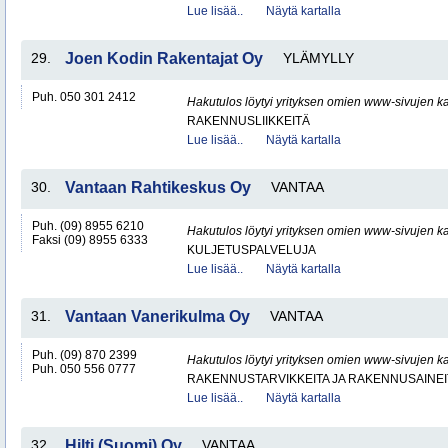
Lue lisää..
Näytä kartalla
29.
Joen Kodin Rakentajat Oy
YLÄMYLLY
Puh. 050 301 2412
Hakutulos löytyi yrityksen omien www-sivujen ka
RAKENNUSLIIKKEITÄ
Lue lisää..
Näytä kartalla
30.
Vantaan Rahtikeskus Oy
VANTAA
Puh. (09) 8955 6210
Hakutulos löytyi yrityksen omien www-sivujen ka
Faksi (09) 8955 6333
KULJETUSPALVELUJA
Lue lisää..
Näytä kartalla
31.
Vantaan Vanerikulma Oy
VANTAA
Puh. (09) 870 2399
Hakutulos löytyi yrityksen omien www-sivujen ka
Puh. 050 556 0777
RAKENNUSTARVIKKEITA JA RAKENNUSAINEI
Lue lisää..
Näytä kartalla
32.
Hilti (Suomi) Oy
VANTAA