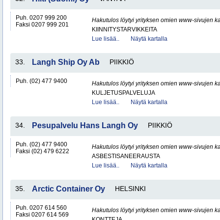
Puh. 0207 999 200
Hakutulos löytyi yrityksen omien www-sivujen ka
Faksi 0207 999 201
KIINNITYSTARVIKKEITA
Lue lisää..
Näytä kartalla
33.
Langh Ship Oy Ab
PIIKKIÖ
Puh. (02) 477 9400
Hakutulos löytyi yrityksen omien www-sivujen ka
KULJETUSPALVELUJA
Lue lisää..
Näytä kartalla
34.
Pesupalvelu Hans Langh Oy
PIIKKIÖ
Puh. (02) 477 9400
Hakutulos löytyi yrityksen omien www-sivujen ka
Faksi (02) 479 6222
ASBESTISANEERAUSTA
Lue lisää..
Näytä kartalla
35.
Arctic Container Oy
HELSINKI
Puh. 0207 614 560
Hakutulos löytyi yrityksen omien www-sivujen ka
Faksi 0207 614 569
KONTTEJA