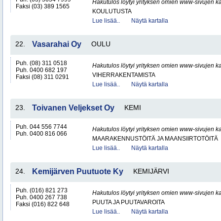
Hakutulos löytyi yrityksen omien www-sivujen ka
Faksi (03) 389 1565
KOULUTUSTA
Lue lisää..
Näytä kartalla
22.
Vasarahai Oy
OULU
Puh. (08) 311 0518
Hakutulos löytyi yrityksen omien www-sivujen ka
Puh. 0400 682 197
VIHERRAKENTAMISTA
Faksi (08) 311 0291
Lue lisää..
Näytä kartalla
23.
Toivanen Veljekset Oy
KEMI
Puh. 044 556 7744
Hakutulos löytyi yrityksen omien www-sivujen ka
Puh. 0400 816 066
MAARAKENNUSTÖITÄ JA MAANSIIRTOTÖITÄ
Lue lisää..
Näytä kartalla
24.
Kemijärven Puutuote Ky
KEMIJÄRVI
Puh. (016) 821 273
Hakutulos löytyi yrityksen omien www-sivujen ka
Puh. 0400 267 738
PUUTA JA PUUTAVAROITA
Faksi (016) 822 648
Lue lisää..
Näytä kartalla