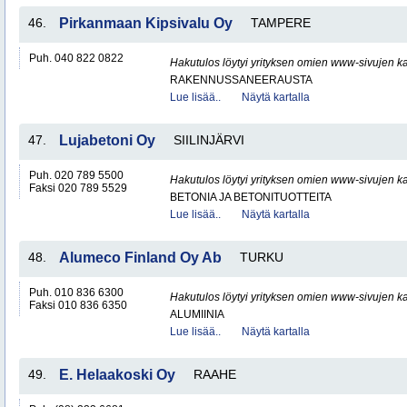
46.
Pirkanmaan Kipsivalu Oy
TAMPERE
Puh. 040 822 0822
Hakutulos löytyi yrityksen omien www-sivujen ka
RAKENNUSSANEERAUSTA
Lue lisää..
Näytä kartalla
47.
Lujabetoni Oy
SIILINJÄRVI
Puh. 020 789 5500
Hakutulos löytyi yrityksen omien www-sivujen ka
Faksi 020 789 5529
BETONIA JA BETONITUOTTEITA
Lue lisää..
Näytä kartalla
48.
Alumeco Finland Oy Ab
TURKU
Puh. 010 836 6300
Hakutulos löytyi yrityksen omien www-sivujen ka
Faksi 010 836 6350
ALUMIINIA
Lue lisää..
Näytä kartalla
49.
E. Helaakoski Oy
RAAHE