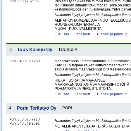
Puh. 0500 732 561
Piiplast Oy on Akaassa toimiva kokenut muovituo
teollisuuden alihankintakumppani, joka on erikoi
kestomuovituotteiden ruiskuvaluun. Yritys palvel
Hakutulos löytyi yrityksen Markkinapaikka-ilmoi
ALIHANKINTAPALVELUJA - MUU TEOLLISUUS
HUONEKALUMATERIAALIA
MUOVI - PUOLIVALMISTEITA..
Lue lisää..
Kotisivut
Tuotteet ja palvelut
3.
Tuus Kaivuu Oy
TUUSULA
Puh. 0400 853 259
Maanrakennus - ammattitaidolla ja luotettavasti
Kaivuu Oy tarjoaa kaiken kattavat maanraken­nu
satoja erilaisia maanrakennustöitä Keski-uudell
Hakutulos löytyi yrityksen Markkinapaikka-ilmoi
HIEKAT, SORAT JA MAA-AINEET
MAARAKENNUSTÖITÄ JA MAANSIIRTOTÖITÄ
POHJATÖITÄ JA PERUSTUSTÖITÄ..
Lue lisää..
Kotisivut
Tuotteet ja palvelut
4.
Porin Terästyö Oy
PORI
Puh. 050 525 7213
Hakutulos löytyi yrityksen Markkinapaikka-ilmoi
Puh. 040 549 2591
METALLIRAKENTEITA JA TERÄSRAKENTEITA