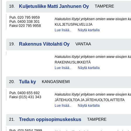
18.
Kuljetusliike Matti Janhunen Oy
TAMPERE
Puh. 020 795 9959
Hakutulos löytyi yrityksen omien www-sivujen ka
Puh. 0400 338 301
KULJETUSPALVELUJA
Faksi 020 795 9958
Lue lisää..
Näytä kartalla
19.
Rakennus Viitolahti Oy
VANTAA
Hakutulos löytyi yrityksen omien www-sivujen ka
RAKENNUSLIIKKEITÄ
Lue lisää..
Näytä kartalla
20.
Tulla ky
KANGASNIEMI
Puh. 0400 655 692
Hakutulos löytyi yrityksen omien www-sivujen ka
Faksi (015) 431 343
JÄTEHUOLTOA JA JÄTEHUOLTOLAITTEITA
Lue lisää..
Näytä kartalla
21.
Tredun oppisopimuskeskus
TAMPERE
Puh. (03) 5654 7999