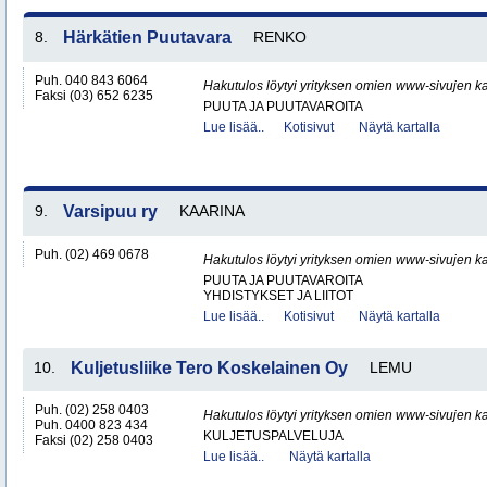
8.
Härkätien Puutavara
RENKO
Puh. 040 843 6064
Hakutulos löytyi yrityksen omien www-sivujen ka
Faksi (03) 652 6235
PUUTA JA PUUTAVAROITA
Lue lisää..
Kotisivut
Näytä kartalla
9.
Varsipuu ry
KAARINA
Puh. (02) 469 0678
Hakutulos löytyi yrityksen omien www-sivujen ka
PUUTA JA PUUTAVAROITA
YHDISTYKSET JA LIITOT
Lue lisää..
Kotisivut
Näytä kartalla
10.
Kuljetusliike Tero Koskelainen Oy
LEMU
Puh. (02) 258 0403
Hakutulos löytyi yrityksen omien www-sivujen ka
Puh. 0400 823 434
KULJETUSPALVELUJA
Faksi (02) 258 0403
Lue lisää..
Näytä kartalla