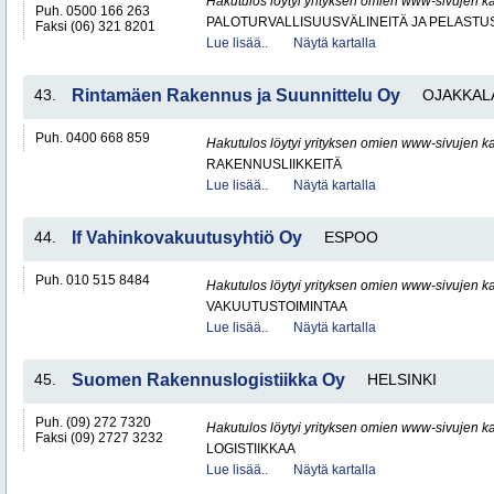
Hakutulos löytyi yrityksen omien www-sivujen ka
Puh. 0500 166 263
PALOTURVALLISUUSVÄLINEITÄ JA PELASTU
Faksi (06) 321 8201
Lue lisää..
Näytä kartalla
43.
Rintamäen Rakennus ja Suunnittelu Oy
OJAKKAL
Puh. 0400 668 859
Hakutulos löytyi yrityksen omien www-sivujen ka
RAKENNUSLIIKKEITÄ
Lue lisää..
Näytä kartalla
44.
If Vahinkovakuutusyhtiö Oy
ESPOO
Puh. 010 515 8484
Hakutulos löytyi yrityksen omien www-sivujen ka
VAKUUTUSTOIMINTAA
Lue lisää..
Näytä kartalla
45.
Suomen Rakennuslogistiikka Oy
HELSINKI
Puh. (09) 272 7320
Hakutulos löytyi yrityksen omien www-sivujen ka
Faksi (09) 2727 3232
LOGISTIIKKAA
Lue lisää..
Näytä kartalla