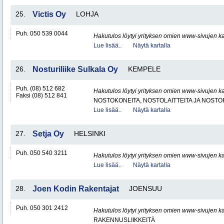
25.
Victis Oy
LOHJA
Puh. 050 539 0044
Hakutulos löytyi yrityksen omien www-sivujen ka
Lue lisää..
Näytä kartalla
26.
Nosturiliike Sulkala Oy
KEMPELE
Puh. (08) 512 682
Hakutulos löytyi yrityksen omien www-sivujen ka
Faksi (08) 512 841
NOSTOKONEITA, NOSTOLAITTEITA JA NOST
Lue lisää..
Näytä kartalla
27.
Setja Oy
HELSINKI
Puh. 050 540 3211
Hakutulos löytyi yrityksen omien www-sivujen ka
Lue lisää..
Näytä kartalla
28.
Joen Kodin Rakentajat
JOENSUU
Puh. 050 301 2412
Hakutulos löytyi yrityksen omien www-sivujen ka
RAKENNUSLIIKKEITÄ