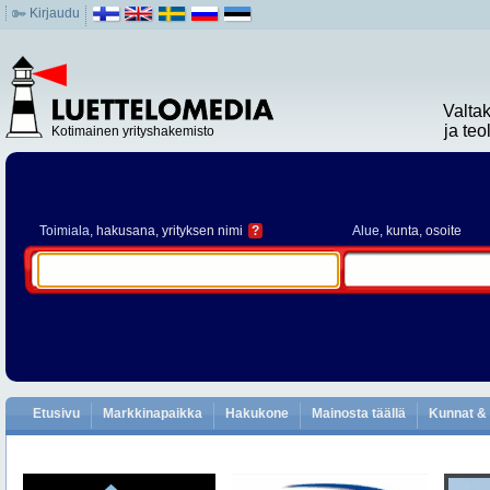
Kirjaudu
Valta
ja te
Kotimainen yrityshakemisto
Toimiala
, hakusana, yrityksen nimi
?
Alue
, kunta, osoite
Etusivu
Markkinapaikka
Hakukone
Mainosta täällä
Kunnat & 