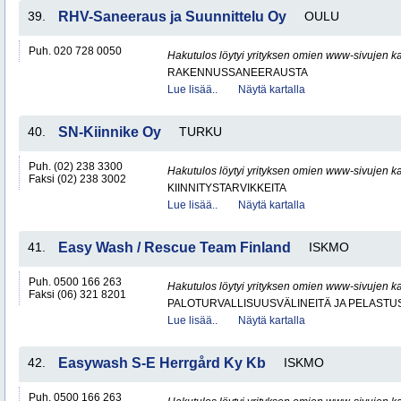
39.
RHV-Saneeraus ja Suunnittelu Oy
OULU
Puh. 020 728 0050
Hakutulos löytyi yrityksen omien www-sivujen ka
RAKENNUSSANEERAUSTA
Lue lisää..
Näytä kartalla
40.
SN-Kiinnike Oy
TURKU
Puh. (02) 238 3300
Hakutulos löytyi yrityksen omien www-sivujen ka
Faksi (02) 238 3002
KIINNITYSTARVIKKEITA
Lue lisää..
Näytä kartalla
41.
Easy Wash / Rescue Team Finland
ISKMO
Puh. 0500 166 263
Hakutulos löytyi yrityksen omien www-sivujen ka
Faksi (06) 321 8201
PALOTURVALLISUUSVÄLINEITÄ JA PELASTU
Lue lisää..
Näytä kartalla
42.
Easywash S-E Herrgård Ky Kb
ISKMO
Puh. 0500 166 263