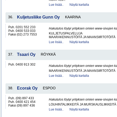
Lue lisää..
Näytä kartalla
36.
Kuljetusliike Gunn Oy
KAARINA
Puh. 0201 552 233
Hakutulos löytyi yrityksen omien www-sivujen ka
Puh. 0400 533 033
KULJETUSPALVELUJA
Faksi (02) 273 7553
MAARAKENNUSTÖITÄ JA MAANSIIRTOTÖITÄ
Lue lisää..
Näytä kartalla
37.
Tsaari Oy
RÖYKKÄ
Puh. 0400 913 302
Hakutulos löytyi yrityksen omien www-sivujen ka
MAARAKENNUSTÖITÄ JA MAANSIIRTOTÖITÄ
Lue lisää..
Näytä kartalla
38.
Ecorak Oy
ESPOO
Puh. (09) 897 433
Hakutulos löytyi yrityksen omien www-sivujen ka
Puh. 0400 421 454
LOUHINTALIIKKEITÄ JA MURSKAUSLIIKKEITÄ
Faksi (09) 897 436
Lue lisää..
Näytä kartalla