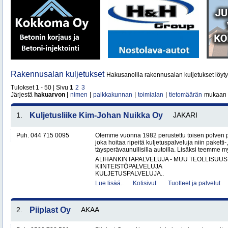
Rakennusalan kuljetukset
Hakusanoilla rakennusalan kuljetukset löyt
Tulokset 1 - 50 | Sivu
1
2
3
Järjestä
hakuarvon
|
nimen
|
paikkakunnan
|
toimialan
|
tietomäärän
mukaan
1.
Kuljetusliike Kim-Johan Nuikka Oy
JAKARI
Puh. 044 715 0095
Olemme vuonna 1982 perustettu toisen polven po
joka hoitaa ripeitä kuljetuspalveluja niin paketti-
täysperävaunullisilla autoilla. Lisäksi teemme my
ALIHANKINTAPALVELUJA - MUU TEOLLISUUS
KIINTEISTÖPALVELUJA
KULJETUSPALVELUJA..
Lue lisää..
Kotisivut
Tuotteet ja palvelut
2.
Piiplast Oy
AKAA