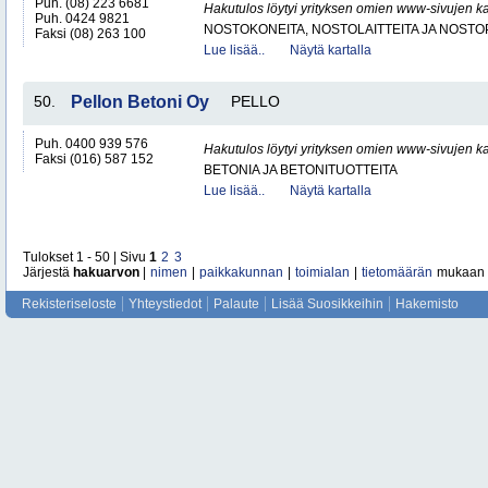
Puh. (08) 223 6681
Hakutulos löytyi yrityksen omien www-sivujen ka
Puh. 0424 9821
NOSTOKONEITA, NOSTOLAITTEITA JA NOST
Faksi (08) 263 100
Lue lisää..
Näytä kartalla
50.
Pellon Betoni Oy
PELLO
Puh. 0400 939 576
Hakutulos löytyi yrityksen omien www-sivujen ka
Faksi (016) 587 152
BETONIA JA BETONITUOTTEITA
Lue lisää..
Näytä kartalla
Tulokset 1 - 50 | Sivu
1
2
3
Järjestä
hakuarvon
|
nimen
|
paikkakunnan
|
toimialan
|
tietomäärän
mukaan
Rekisteriseloste
Yhteystiedot
Palaute
Lisää Suosikkeihin
Hakemisto