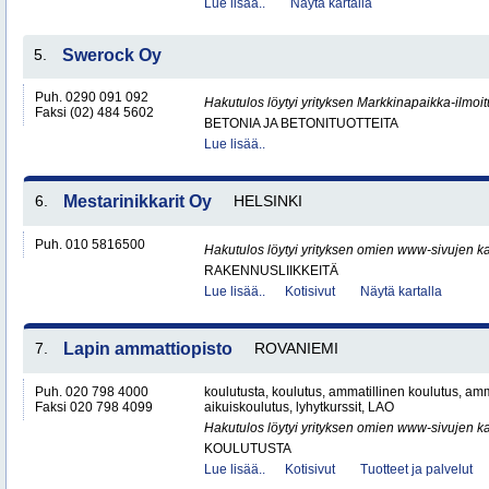
Lue lisää..
Näytä kartalla
5.
Swerock Oy
Puh. 0290 091 092
Hakutulos löytyi yrityksen Markkinapaikka-ilmoi
Faksi (02) 484 5602
BETONIA JA BETONITUOTTEITA
Lue lisää..
6.
Mestarinikkarit Oy
HELSINKI
Puh. 010 5816500
Hakutulos löytyi yrityksen omien www-sivujen ka
RAKENNUSLIIKKEITÄ
Lue lisää..
Kotisivut
Näytä kartalla
7.
Lapin ammattiopisto
ROVANIEMI
Puh. 020 798 4000
koulutusta, koulutus, ammatillinen koulutus, amm
Faksi 020 798 4099
aikuiskoulutus, lyhytkurssit, LAO
Hakutulos löytyi yrityksen omien www-sivujen ka
KOULUTUSTA
Lue lisää..
Kotisivut
Tuotteet ja palvelut