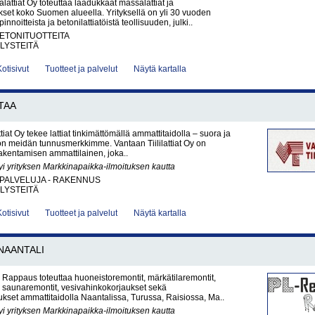
ttiat Oy toteuttaa laadukkaat massalattiat ja
ukset koko Suomen alueella. Yrityksellä on yli 30 vuoden
innoitteista ja betonilattiatöistä teollisuuden, julki..
BETONITUOTTEITA
LYSTEITÄ
Kotisivut
Tuotteet ja palvelut
Näytä kartalla
TAA
ttiat Oy tekee lattiat tinkimättömällä ammattitaidolla – suora ja
 on meidän tunnusmerkkimme. Vantaan Tiililattiat Oy on
rakentamisen ammattilainen, joka..
yi yrityksen Markkinapaikka-ilmoituksen kautta
PALVELUJA - RAKENNUS
LYSTEITÄ
Kotisivut
Tuotteet ja palvelut
Näytä kartalla
NAANTALI
Rappaus toteuttaa huoneistoremontit, märkätilaremontit,
t, saunaremontit, vesivahinkokorjaukset sekä
ukset ammattitaidolla Naantalissa, Turussa, Raisiossa, Ma..
yi yrityksen Markkinapaikka-ilmoituksen kautta