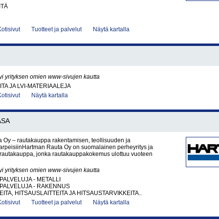
ITÄ
Kotisivut
Tuotteet ja palvelut
Näytä kartalla
yi yrityksen omien www-sivujen kautta
ITA JA LVI-MATERIAALEJA
Kotisivut
Näytä kartalla
ASA
 Oy – rautakauppa rakentamisen, teollisuuden ja
tarpeisiinHartman Rauta Oy on suomalainen perheyritys ja
rautakauppa, jonka rautakauppakokemus ulottuu vuoteen
yi yrityksen omien www-sivujen kautta
PALVELUJA - METALLI
PALVELUJA - RAKENNUS
ITA, HITSAUSLAITTEITA JA HITSAUSTARVIKKEITA..
Kotisivut
Tuotteet ja palvelut
Näytä kartalla