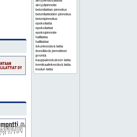
akryylimassalattia
akryylipinnoite
betonilattian pinnoitus
betonilattioiden pinnoitus
betonipinnoitus
epoksilattia
epoksilattiat
epoksipinnoite
hallilattia
hallilattiat
iskunkestävä lattia
itsesiliävät pinnoitteet
jyrsintä
kauppakeskuksen lattia
kemikaalinkestävä lattia
koulun lattia
kulutusta kestävä lattia
laboratorion lattia
lattian paikkaus
lattian pinnoitus
lattiapinnoite
lattiapinnoitteet
lattiapinnoitukset
lattiapinnoitus
lattiapinnoitusurakoitsija
liukastumista estävä lattia
massalattia
massalattiat
massalattiaurakoitsija
polyuretaanilattia