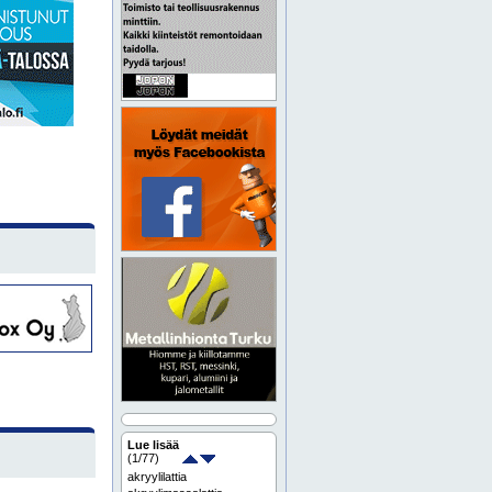
Lue lisää
(
1
/77)
akryylilattia