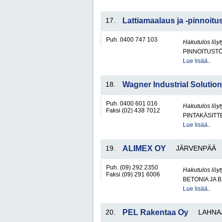
17.
Lattiamaalaus ja -pinnoitu
Puh. 0400 747 103
Hakutulos löyt
PINNOITUSTÖ
Lue lisää..
18.
Wagner Industrial Solutio
Puh. 0400 601 016
Hakutulos löyt
Faksi (02) 438 7012
PINTAKÄSITT
Lue lisää..
19.
ALIMEX OY
JÄRVENPÄÄ
Puh. (09) 292 2350
Hakutulos löyt
Faksi (09) 291 6006
BETONIA JA 
Lue lisää..
20.
PEL Rakentaa Oy
LAHNA