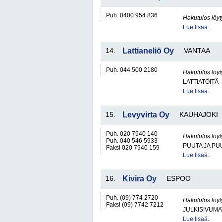
Puh. 0400 954 836
Hakutulos löyt
Lue lisää..
14.
Lattianeliö Oy
VANTAA
Puh. 044 500 2180
Hakutulos löyt
LATTIATÖITÄ
Lue lisää..
15.
Levyvirta Oy
KAUHAJOKI
Puh. 020 7940 140
Hakutulos löyt
Puh. 040 546 5933
PUUTA JA PU
Faksi 020 7940 159
Lue lisää..
16.
Kivira Oy
ESPOO
Puh. (09) 774 2720
Hakutulos löyt
Faksi (09) 7742 7212
JULKISIVUMA
Lue lisää..