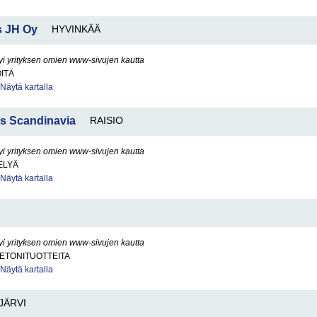
s JH Oy
HYVINKÄÄ
yi yrityksen omien www-sivujen kautta
ITÄ
Näytä kartalla
ns Scandinavia
RAISIO
yi yrityksen omien www-sivujen kautta
ELYÄ
Näytä kartalla
yi yrityksen omien www-sivujen kautta
BETONITUOTTEITA
Näytä kartalla
JÄRVI