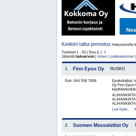
Keittiön lattia pinnoitus
Hakusanoilla ke
Tulokset 1 - 50 | Sivu
1
2
3
Järjestä
hakuarvon
|
nimen
|
paikkakunnan
1.
Finn Epox Oy
RUSKO
Puh. 044 558 7606
Epoksilattiat,
Oy Finn Epox O
käyttötarkoituks
ALIHANKINTA
ALIHANKINTA
ALIHANKINTA
Lue lisää..
2.
Suomen Massalattiat Oy