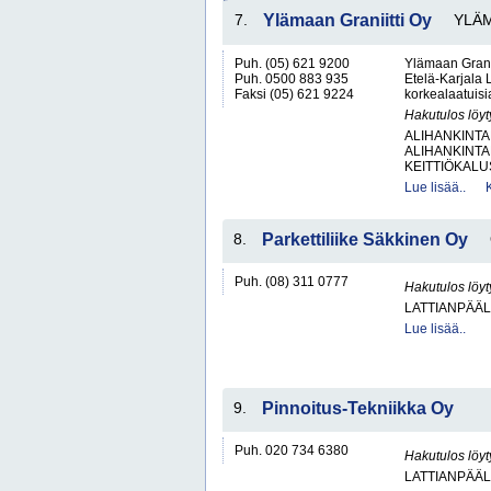
7.
Ylämaan Graniitti Oy
YLÄ
Puh. (05) 621 9200
Ylämaan Graniit
Puh. 0500 883 935
Etelä-Karjala 
Faksi (05) 621 9224
korkealaatuisia
Hakutulos löyt
ALIHANKINTA
ALIHANKINTA
KEITTIÖKALUS
Lue lisää..
8.
Parkettiliike Säkkinen Oy
Puh. (08) 311 0777
Hakutulos löyt
LATTIANPÄÄL
Lue lisää..
9.
Pinnoitus-Tekniikka Oy
Puh. 020 734 6380
Hakutulos löyt
LATTIANPÄÄL