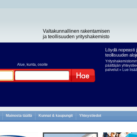
Valtakunnallinen rakentamisen
ja teollisuuden yrityshakemisto
Löydä nopeasti 
teollisuuden aloj
Yrityshakemistomme
Alue
, kunta, osoite
päättäjän yhteystie
palvelut
» Lue lisä
Hae
Mainosta täällä
Kunnat & kaupungit
Yhteystiedot