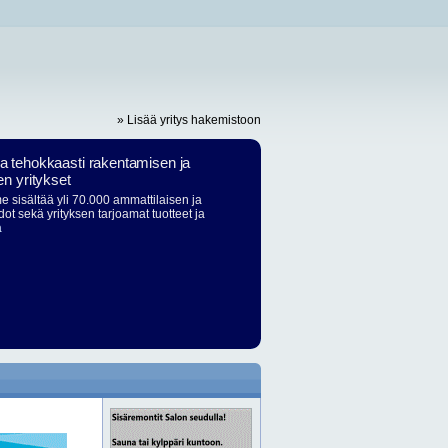
» Lisää yritys hakemistoon
ja tehokkaasti rakentamisen ja
en yritykset
 sisältää yli 70.000 ammattilaisen ja
dot sekä yrityksen tarjoamat tuotteet ja
ä