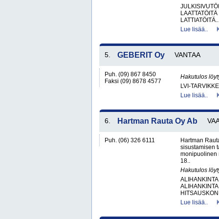
JULKISIVUTÖ
LAATTATÖITÄ
LATTIATÖITÄ..
Lue lisää..
5.
GEBERIT Oy
VANTAA
Puh. (09) 867 8450
Hakutulos löyt
Faksi (09) 8678 4577
LVI-TARVIKKE
Lue lisää..
6.
Hartman Rauta Oy Ab
VA
Puh. (06) 326 6111
Hartman Rauta
sisustamisen 
monipuolinen 
18..
Hakutulos löyt
ALIHANKINTA
ALIHANKINTA
HITSAUSKONE
Lue lisää..