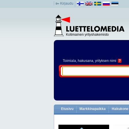
Kirjaudu
Kotimainen yrityshakemisto
Toimiala
, hakusana, yrityksen nimi
?
Etusivu
Markkinapaikka
Hakukone