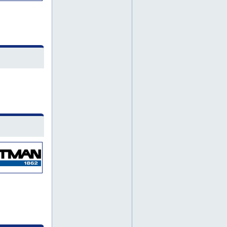
pu-lattia
pölynsidonta
sairaalan lattia
saumaton lattia
saumattomat lattiat
sinkopuhdistus
teknisen tilan lattia
teollisuuslattia
teollisuuslattiat
timanttihionta
tuotantotilojen lattiat
vanhan pinnoitteen poisto
varastolattia
varastolattiat
varaston lattia
vesitiivis lattia
akryylibetoni
akryylibetonilattia
akryylibetonilattiat
akryylibetonit
akryylilattia asuntoon
akryylilattia autohalliin
akryylilattia autokorjaamoon
akryylilattia autoliikkeeseen
akryylilattia autotalliin
akryylilattia elintarviketeollisuuteen
akryylilattia espoo
akryylilattia etelä-pohjanmaa
akryylilattia etelä-savo
akryylilattia etelä-suomi