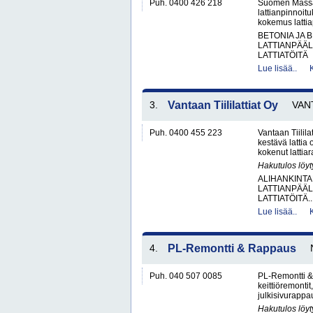
Puh. 0400 426 218
Suomen Massala
lattianpinnoit
kokemus lattiap
BETONIA JA 
LATTIANPÄÄL
LATTIATÖITÄ
Lue lisää..
3.
Vantaan Tiililattiat Oy
VAN
Puh. 0400 455 223
Vantaan Tiilila
kestävä lattia
kokenut lattia
Hakutulos löyt
ALIHANKINTA
LATTIANPÄÄL
LATTIATÖITÄ..
Lue lisää..
4.
PL-Remontti & Rappaus
Puh. 040 507 0085
PL-Remontti & 
keittiöremonti
julkisivurappa
Hakutulos löyt