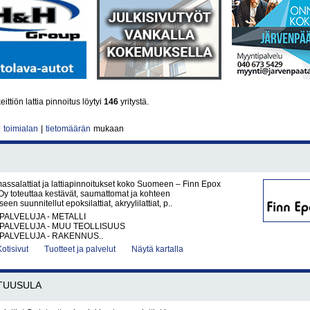
ittiön lattia pinnoitus löytyi
146
yritystä.
|
toimialan
|
tietomäärän
mukaan
 massalattiat ja lattiapinnoitukset koko Suomeen – Finn Epox
y toteuttaa kestävät, saumattomat ja kohteen
een suunnitellut epoksilattiat, akryylilattiat, p..
PALVELUJA - METALLI
PALVELUJA - MUU TEOLLISUUS
PALVELUJA - RAKENNUS..
Kotisivut
Tuotteet ja palvelut
Näytä kartalla
TUUSULA