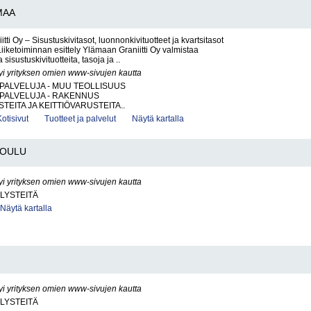
MAA
ti Oy – Sisustuskivitasot, luonnonkivituotteet ja kvartsitasot
Liiketoiminnan esittely Ylämaan Graniitti Oy valmistaa
 sisustuskivituotteita, tasoja ja ..
yi yrityksen omien www-sivujen kautta
PALVELUJA - MUU TEOLLISUUS
PALVELUJA - RAKENNUS
TEITA JA KEITTIÖVARUSTEITA..
Kotisivut
Tuotteet ja palvelut
Näytä kartalla
OULU
yi yrityksen omien www-sivujen kautta
LYSTEITÄ
Näytä kartalla
yi yrityksen omien www-sivujen kautta
LYSTEITÄ