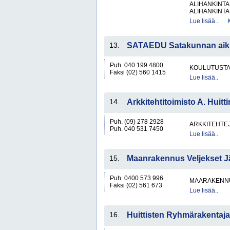
ALIHANKINTA
ALIHANKINTA
Lue lisää..
13.
SATAEDU Satakunnan aiku
Puh. 040 199 4800
KOULUTUST
Faksi (02) 560 1415
Lue lisää..
14.
Arkkitehtitoimisto A. Huitt
Puh. (09) 278 2928
ARKKITEHTEJ
Puh. 040 531 7450
Lue lisää..
15.
Maanrakennus Veljekset J
Puh. 0400 573 996
MAARAKENNU
Faksi (02) 561 673
Lue lisää..
16.
Huittisten Ryhmärakentaja