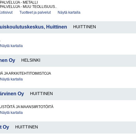
PALVELUJA - METALLI
PALVELUJA - MUU TEOLLISUUS..
Kotisivut
Tuotteet ja palvelut
Näytä kartalla
iskoulutuskeskus, Huittinen
HUITTINEN
A
Näytä kartalla
inen Oy
HELSINKI
Ä JA ARKKITEHTITOIMISTOJA
Näytä kartalla
ärvinen Oy
HUITTINEN
STÖITÄ JA MAANSIIRTOTÖITÄ
Näytä kartalla
t Oy
HUITTINEN