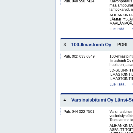
Puh. 040 550 7424
Kaivonporaus 
maalämpöurakoi
lämpökaivot, m
ALIHANKINTA
LÄMMITYSJÄ
MAALÄMPÖÄ.
Lue lisää..
3.
100-Ilmastointi Oy
PORI
Puh. (02) 633 6849
100-ilmastointi
Ilmastointi Oy 
huoltoon ja san
3D-SUUNNIT
ILMASTOINTIL
ILMASTOINTIT
Lue lisää..
4.
Varsinaisbitumi Oy Länsi-
Puh. 044 322 7501
Varsinaisbitum
vesieristystöi
Toteutamme tasa
ALIHANKINTA
ASFALTTITÖI