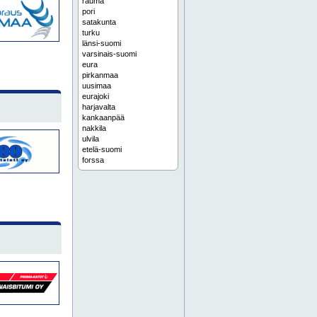
rauma
pori
satakunta
turku
länsi-suomi
varsinais-suomi
eura
pirkanmaa
uusimaa
eurajoki
harjavalta
kankaanpää
nakkila
ulvila
etelä-suomi
forssa
helsinki
koko suomi
pohjanmaa
suomi
tampere
kustavi
laitila
naantali
raisio
kokemäki
autonosturipalvelut
espoo
henkilönostimia
henkilönostin