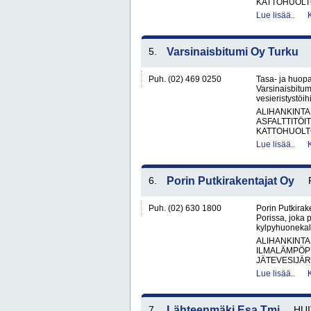
KATTOHUOLT
Lue lisää..
5.
Varsinaisbitumi Oy Turku
Puh. (02) 469 0250
Tasa- ja huopa
Varsinaisbitum
vesieristystöi
ALIHANKINTA
ASFALTTITÖI
KATTOHUOLT
Lue lisää..
6.
Porin Putkirakentajat Oy
Puh. (02) 630 1800
Porin Putkirake
Porissa, joka 
kylpyhuonekalu
ALIHANKINTA
ILMALÄMPÖP
JÄTEVESIJÄR
Lue lisää..
7.
Lähteenmäki Esa Tmi
HUI