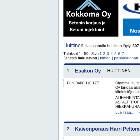
Huittinen
Hakusanalla huittinen löytyi
307
Tulokset 1 - 50 | Sivu
1
2
3
4
5
6
7
Järjestä
hakuarvon
|
nimen
|
paikkakunnan
1.
Esakon Oy
HUITTINEN
Puh. 0400 110 177
Olemme Huitti
Oy tarjoaa asi
kiinteistöjen 
ALIHANKINTA
ASFALTTITÖI
HIEKKAPUHAL
Lue lisää..
2.
Kaivonporaus Harri Peltom