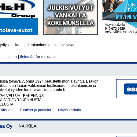
yritystä. Haun tarkentaminen on suositeltavaa.
|
toimialan
|
tietomäärän
mukaan
sissa toimiva vuonna 1994 perustettu monialayritys. Esakon
akkailleen laajan valikoiman teollisuuden, rakentamisen ja
palveluja yhden luotettavan kumppanin k..
PALVELUJA - RAKENNUS
TÄ JA TIENRAKENNUSTA
LUSTA..
Kotisivut
Tuotteet ja palvelut
Näytä kartalla
aa Oy
NAKKILA