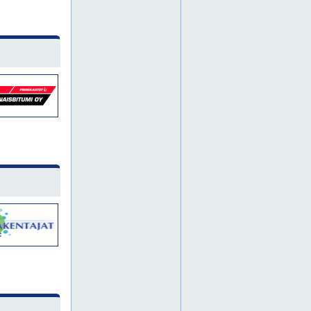
hiekkapuhallukset
hiekkapuhalluksia
hiekkapuhallus
hämeenlinna
jyrsintä
jyrsintätyö
jyrsintätyöt
jyrsintätöitä
kaivuutyö
kaivuutyöt
kaivuutöitä
keski-suomi
kierrepaalu
kierrepaalutus
kipsilattia
kipsilattiapumppaukset
kipsilattiapumppauksia
kipsilattiapumppaus
kipsilattiat
kipsilattioita
koneurakoinnit
koneurakointeja
koneurakointi
korkeapainepesu
kuljetuspalvelu
kuljetuspalveluja
kuljetuspalvelut
lattiapinnoitukset
lattiapinnoituksia
lattiapinnoitus