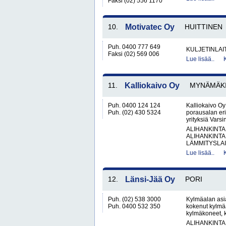
Faksi (02) 556 1170
10.
Motivatec Oy
HUITTINEN
Puh. 0400 777 649
KULJETINLAIT
Faksi (02) 569 006
Lue lisää..
11.
Kalliokaivo Oy
MYNÄMÄK
Puh. 0400 124 124
Kalliokaivo O
Puh. (02) 430 5324
porausalan erik
yrityksiä Vars
ALIHANKINTA
ALIHANKINTA
LÄMMITYSLAIT
Lue lisää..
12.
Länsi-Jää Oy
PORI
Puh. (02) 538 3000
Kylmäalan asia
Puh. 0400 532 350
kokenut kylmäal
kylmäkoneet, ky
ALIHANKINTA