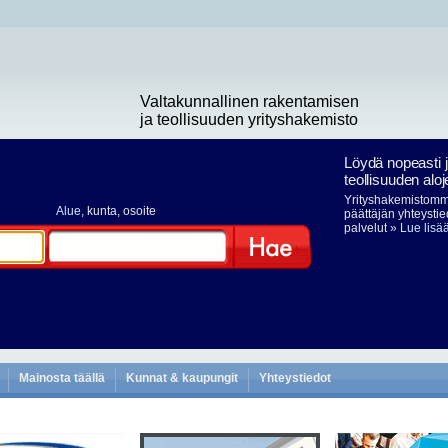
Valtakunnallinen rakentamisen
ja teollisuuden yrityshakemisto
Löydä nopeasti 
teollisuuden aloj
Yrityshakemistomme
Alue
, kunta, osoite
päättäjän yhteystie
palvelut
» Lue lisä
Hae
Mainosta täällä
Kunnat & kaupungit
Yhteystiedot