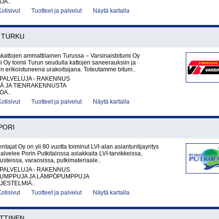
OA..
Kotisivut
Tuotteet ja palvelut
Näytä kartalla
TURKU
kattojen ammattilainen Turussa – Varsinaisbitumi Oy
i Oy toimii Turun seudulla kattojen saneerauksiin ja
hin erikoistuneena urakoitsijana. Toteutamme bitum..
PALVELUJA - RAKENNUS
TÄ JA TIENRAKENNUSTA
OA..
Kotisivut
Tuotteet ja palvelut
Näytä kartalla
PORI
ntajat Oy on yli 80 vuotta toiminut LVI-alan asiantuntijayritys
palvelee Porin Putkitalossa asiakkaita LVI-tarvikkeissa,
steissa, varaosissa, putkimateriaale..
PALVELUJA - RAKENNUS
UMPPUJA JA LÄMPÖPUMPPUJA
JESTELMIÄ..
Kotisivut
Tuotteet ja palvelut
Näytä kartalla
TTINEN