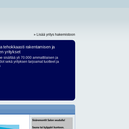
» Lisää yritys hakemistoon
ja tehokkaasti rakentamisen ja
en yritykset
 sisältää yli 70.000 ammattilaisen ja
dot sekä yrityksen tarjoamat tuotteet ja
ä