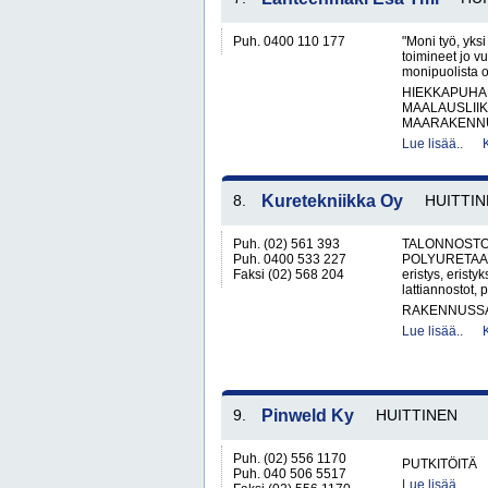
Puh. 0400 110 177
"Moni työ, yks
toimineet jo v
monipuolista o
HIEKKAPUHA
MAALAUSLIIK
MAARAKENNUS
Lue lisää..
8.
Kuretekniikka Oy
HUITTI
Puh. (02) 561 393
TALONNOSTO
Puh. 0400 533 227
POLYURETAANI
Faksi (02) 568 204
eristys, erist
lattiannostot, p
RAKENNUSS
Lue lisää..
9.
Pinweld Ky
HUITTINEN
Puh. (02) 556 1170
PUTKITÖITÄ
Puh. 040 506 5517
Lue lisää..