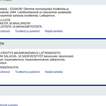
i tekijä – ESAKON" Olemme monialayritys Huittisista ja
uodesta 1994. Lähtökohtaisesti on tarjoamme asiakkaille
saamista samasta osoitteesta. Lattiapinnoi..
LLUSTA
KEITÄ JA MAALAREITA
TÖITÄ JA MAANSIIRTOTÖITÄ..
Kotisivut
Tuotteet ja palvelut
Näytä kartalla
NEN
 ERISTYS MAANRAKENNUS LATTIANNOSTO
 SALAOJA- JA SADEVESITYÖT talonnosto, talonnostot,
ykset, maanrakennus, maanrakennukset, lattiannosto,
olyur..
ANEERAUSTA
Kotisivut
Tuotteet ja palvelut
Näytä kartalla
Näytä kartalla