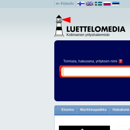
Kirjaudu
Kotimainen yrityshakemisto
Toimiala
, hakusana, yrityksen nimi
?
Etusivu
Markkinapaikka
Hakukone