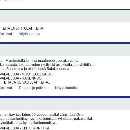
TEITA JA SIIRTOLAITTEITA
Kotisivut
Näytä kartalla
I
y on Mynämäellä toimiva maalämpö-, porakaivo- ja
oisosaaja, joka palvelee yksityisiä asiakkaita, taloyhtiöitä ja
inais-Suomessa ja eteläisessä Satakunnassa. ..
PALVELUJA - MUU TEOLLISUUS
PALVELUJA - RAKENNUS
TEITA JA KUIVAUSLAITTEITA..
Kotisivut
Tuotteet ja palvelut
Näytä kartalla
ntuntijayritys lähes 50 vuoden ajalta! Länsi-Jää Oy on
an asiantuntijayritys, joka toimittaa kylmätilat, pakastetilat,
lmälaitteet ja kylmätilaelementit yr..
PALVELUJA - ELEKTRONIIKKA