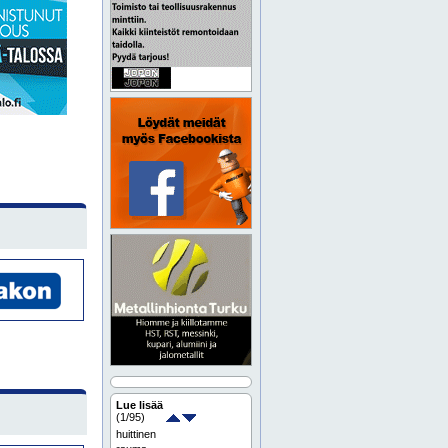
Lue lisää
(
1
/95)
huittinen