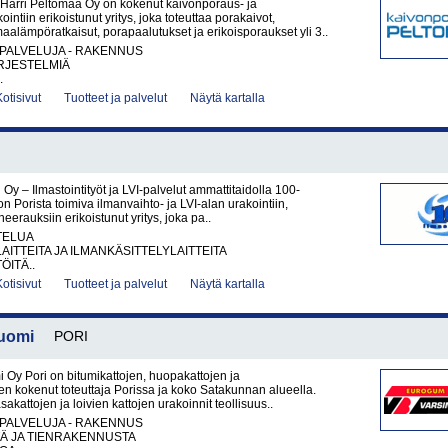
Harri Peltomaa Oy on kokenut kaivonporaus- ja
ntiin erikoistunut yritys, joka toteuttaa porakaivot,
aalämpöratkaisut, porapaalutukset ja erikoisporaukset yli 3..
PALVELUJA - RAKENNUS
RJESTELMIÄ
.
Kotisivut
Tuotteet ja palvelut
Näytä kartalla
 Oy – Ilmastointityöt ja LVI-palvelut ammattitaidolla 100-
on Porista toimiva ilmanvaihto- ja LVI-alan urakointiin,
eerauksiin erikoistunut yritys, joka pa..
TELUA
AITTEITA JA ILMANKÄSITTELYLAITTEITA
ÖITÄ..
Kotisivut
Tuotteet ja palvelut
Näytä kartalla
Suomi
PORI
i Oy Pori on bitumikattojen, huopakattojen ja
den kokenut toteuttaja Porissa ja koko Satakunnan alueella.
kattojen ja loivien kattojen urakoinnit teollisuus..
PALVELUJA - RAKENNUS
TÄ JA TIENRAKENNUSTA