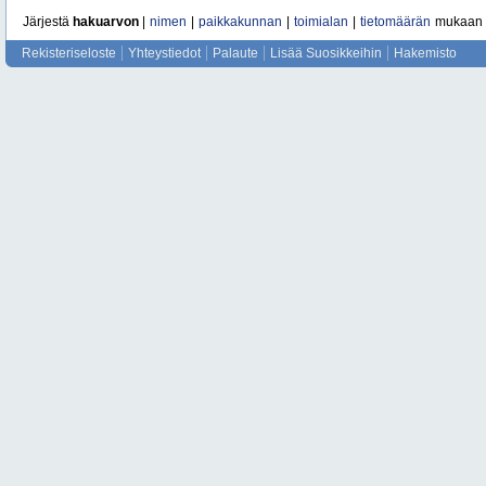
Järjestä
hakuarvon
|
nimen
|
paikkakunnan
|
toimialan
|
tietomäärän
mukaan
Rekisteriseloste
Yhteystiedot
Palaute
Lisää Suosikkeihin
Hakemisto