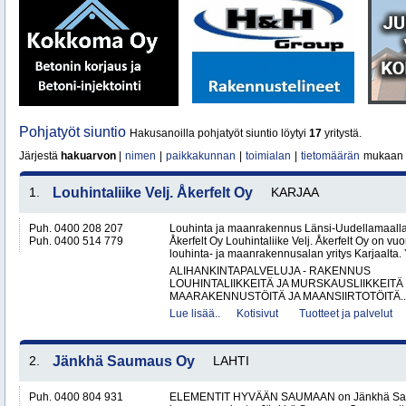
Pohjatyöt siuntio
Hakusanoilla pohjatyöt siuntio löytyi
17
yritystä.
Järjestä
hakuarvon
|
nimen
|
paikkakunnan
|
toimialan
|
tietomäärän
mukaan
1.
Louhintaliike Velj. Åkerfelt Oy
KARJAA
Puh. 0400 208 207
Louhinta ja maanrakennus Länsi-Uudellamaalla –
Puh. 0400 514 779
Åkerfelt Oy Louhintaliike Velj. Åkerfelt Oy on v
louhinta- ja maanrakennusalan yritys Karjaalta. Yr
ALIHANKINTAPALVELUJA - RAKENNUS
LOUHINTALIIKKEITÄ JA MURSKAUSLIIKKEITÄ
MAARAKENNUSTÖITÄ JA MAANSIIRTOTÖITÄ..
Lue lisää..
Kotisivut
Tuotteet ja palvelut
2.
Jänkhä Saumaus Oy
LAHTI
Puh. 0400 804 931
ELEMENTIT HYVÄÄN SAUMAAN on Jänkhä Saum