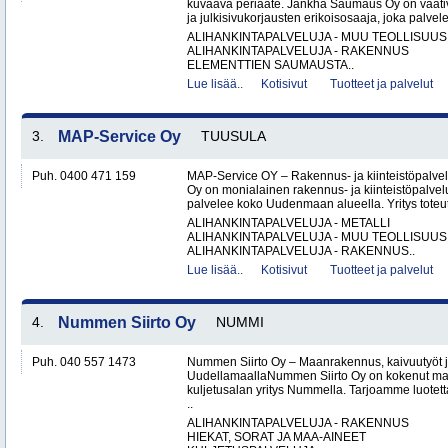
kuvaava periaate. Jänkhä Saumaus Oy on vaati
ja julkisivukorjausten erikoisosaaja, joka palvelee 
ALIHANKINTAPALVELUJA - MUU TEOLLISUUS
ALIHANKINTAPALVELUJA - RAKENNUS
ELEMENTTIEN SAUMAUSTA..
Lue lisää..
Kotisivut
Tuotteet ja palvelut
3.
MAP-Service Oy
TUUSULA
Puh. 0400 471 159
MAP-Service OY – Rakennus- ja kiinteistöpalv
Oy on monialainen rakennus- ja kiinteistöpalvel
palvelee koko Uudenmaan alueella. Yritys toteutt
ALIHANKINTAPALVELUJA - METALLI
ALIHANKINTAPALVELUJA - MUU TEOLLISUUS
ALIHANKINTAPALVELUJA - RAKENNUS..
Lue lisää..
Kotisivut
Tuotteet ja palvelut
4.
Nummen Siirto Oy
NUMMI
Puh. 040 557 1473
Nummen Siirto Oy – Maanrakennus, kaivuutyöt j
UudellamaallaNummen Siirto Oy on kokenut ma
kuljetusalan yritys Nummella. Tarjoamme luotett
..
ALIHANKINTAPALVELUJA - RAKENNUS
HIEKAT, SORAT JA MAA-AINEET