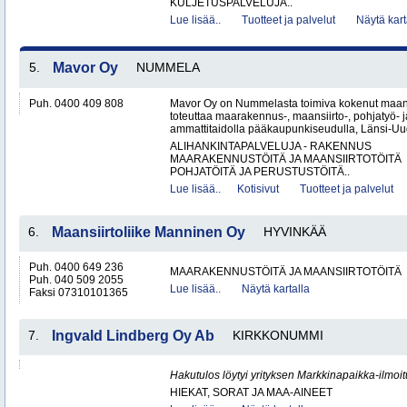
KULJETUSPALVELUJA..
Lue lisää..
Tuotteet ja palvelut
Näytä kart
5.
Mavor Oy
NUMMELA
Puh. 0400 409 808
Mavor Oy on Nummelasta toimiva kokenut maanr
toteuttaa maarakennus-, maansiirto-, pohjatyö- j
ammattitaidolla pääkaupunkiseudulla, Länsi-Uud
ALIHANKINTAPALVELUJA - RAKENNUS
MAARAKENNUSTÖITÄ JA MAANSIIRTOTÖITÄ
POHJATÖITÄ JA PERUSTUSTÖITÄ..
Lue lisää..
Kotisivut
Tuotteet ja palvelut
6.
Maansiirtoliike Manninen Oy
HYVINKÄÄ
Puh. 0400 649 236
MAARAKENNUSTÖITÄ JA MAANSIIRTOTÖITÄ
Puh. 040 509 2055
Lue lisää..
Näytä kartalla
Faksi 07310101365
7.
Ingvald Lindberg Oy Ab
KIRKKONUMMI
Hakutulos löytyi yrityksen Markkinapaikka-ilmoi
HIEKAT, SORAT JA MAA-AINEET