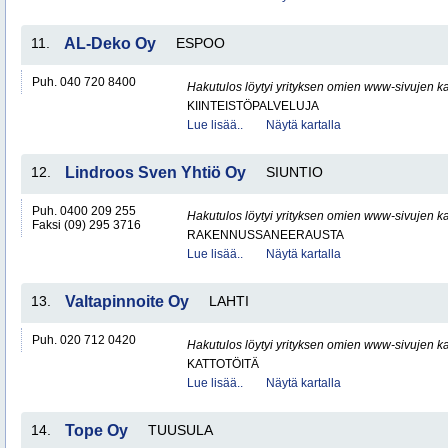
11.
AL-Deko Oy
ESPOO
Puh. 040 720 8400
Hakutulos löytyi yrityksen omien www-sivujen ka
KIINTEISTÖPALVELUJA
Lue lisää..
Näytä kartalla
12.
Lindroos Sven Yhtiö Oy
SIUNTIO
Puh. 0400 209 255
Hakutulos löytyi yrityksen omien www-sivujen ka
Faksi (09) 295 3716
RAKENNUSSANEERAUSTA
Lue lisää..
Näytä kartalla
13.
Valtapinnoite Oy
LAHTI
Puh. 020 712 0420
Hakutulos löytyi yrityksen omien www-sivujen ka
KATTOTÖITÄ
Lue lisää..
Näytä kartalla
14.
Tope Oy
TUUSULA