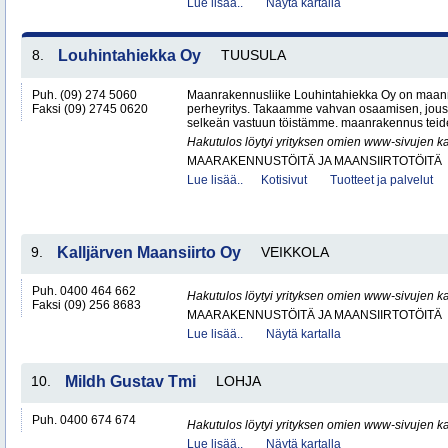
Lue lisää..
Näytä kartalla
8.
Louhintahiekka Oy
TUUSULA
Puh. (09) 274 5060
Maanrakennusliike Louhintahiekka Oy on maan
Faksi (09) 2745 0620
perheyritys. Takaamme vahvan osaamisen, jous
selkeän vastuun töistämme. maanrakennus teide
Hakutulos löytyi yrityksen omien www-sivujen ka
MAARAKENNUSTÖITÄ JA MAANSIIRTOTÖITÄ
Lue lisää..
Kotisivut
Tuotteet ja palvelut
9.
Kalljärven Maansiirto Oy
VEIKKOLA
Puh. 0400 464 662
Hakutulos löytyi yrityksen omien www-sivujen ka
Faksi (09) 256 8683
MAARAKENNUSTÖITÄ JA MAANSIIRTOTÖITÄ
Lue lisää..
Näytä kartalla
10.
Mildh Gustav Tmi
LOHJA
Puh. 0400 674 674
Hakutulos löytyi yrityksen omien www-sivujen ka
Lue lisää..
Näytä kartalla