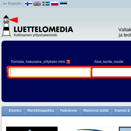
Kirjaudu
Valta
ja te
Kotimainen yrityshakemisto
Toimiala
, hakusana, yrityksen nimi
?
Alue
, kunta, osoite
Etusivu
Markkinapaikka
Hakukone
Mainosta täällä
Kunnat & 