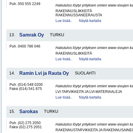
Puh. 050 555 2249
Hakutulos löytyi yrityksen omien www-sivujen ka
RAKENNUSLIIKKEITÄ
RAKENNUSSANEERAUSTA
Lue lisää..
Näytä kartalla
13.
Samrak Oy
TURKU
Puh. 0400 786 046
Hakutulos löytyi yrityksen omien www-sivujen ka
RAKENNUSLIIKKEITÄ
Lue lisää..
Näytä kartalla
14.
Ramin Lvi ja Rauta Oy
SUOLAHTI
Puh. (014) 548 0200
Hakutulos löytyi yrityksen omien www-sivujen ka
Faksi (014) 541 875
LVI-TARVIKKEITA JA LVI-MATERIAALEJA
Lue lisää..
Näytä kartalla
15.
Sarokas
TURKU
Puh. (02) 275 2050
Hakutulos löytyi yrityksen omien www-sivujen ka
Faksi (02) 275 2051
RAKENNUSTARVIKKEITA JA RAKENNUSAINEI