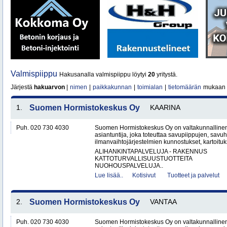
Valmispiippu
Hakusanalla valmispiippu löytyi
20
yritystä.
Järjestä
hakuarvon
|
nimen
|
paikkakunnan
|
toimialan
|
tietomäärän
mukaan
1.
Suomen Hormistokeskus Oy
KAARINA
Puh. 020 730 4030
Suomen Hormistokeskus Oy on valtakunnallinen 
asiantuntija, joka toteuttaa savupiippujen, savu
ilmanvaihtojärjestelmien kunnostukset, kartoituks
ALIHANKINTAPALVELUJA - RAKENNUS
KATTOTURVALLISUUSTUOTTEITA
NUOHOUSPALVELUJA..
Lue lisää..
Kotisivut
Tuotteet ja palvelut
2.
Suomen Hormistokeskus Oy
VANTAA
Puh. 020 730 4030
Suomen Hormistokeskus Oy on valtakunnallinen 