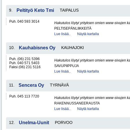
9.
Peltityö Keto Tmi
TAIPALUS
Puh. 040 593 3014
Hakutulos löytyi yrityksen omien www-sivujen ka
PELTISEPÄNLIIKKEITÄ
Lue lisää..
Näytä kartalla
10.
Kauhabisnes Oy
KAUHAJOKI
Puh. (06) 231 5396
Hakutulos löytyi yrityksen omien www-sivujen ka
Puh. 040 571 5403
SAVUPIIPPUJA
Faksi (06) 231 5116
Lue lisää..
Näytä kartalla
11.
Sencera Oy
TYRNÄVÄ
Puh. 045 113 7720
Hakutulos löytyi yrityksen omien www-sivujen ka
RAKENNUSSANEERAUSTA
Lue lisää..
Näytä kartalla
12.
Unelma-Uunit
PORVOO