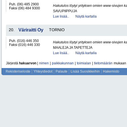
Puh. (06) 485 2900
Hakutulos löytyi yrityksen omien www-sivujen ka
Faksi (06) 484 9300
SAVUPIIPPUJA
Lue lisää..
Näytä kartalla
20.
Väriraitti Oy
TORNIO
Puh. (016) 446 350
Hakutulos löytyi yrityksen omien www-sivujen ka
Faksi (016) 446 330
MAALEJA JA TAPETTEJA
Lue lisää..
Näytä kartalla
Järjestä
hakuarvon
|
nimen
|
paikkakunnan
|
toimialan
|
tietomäärän
mukaan
Rekisteriseloste
Yhteystiedot
Palaute
Lisää Suosikkeihin
Hakemisto