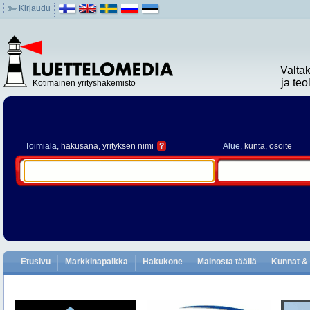
Kirjaudu
Valta
ja te
Kotimainen yrityshakemisto
Toimiala
, hakusana, yrityksen nimi
?
Alue
, kunta, osoite
Etusivu
Markkinapaikka
Hakukone
Mainosta täällä
Kunnat & 