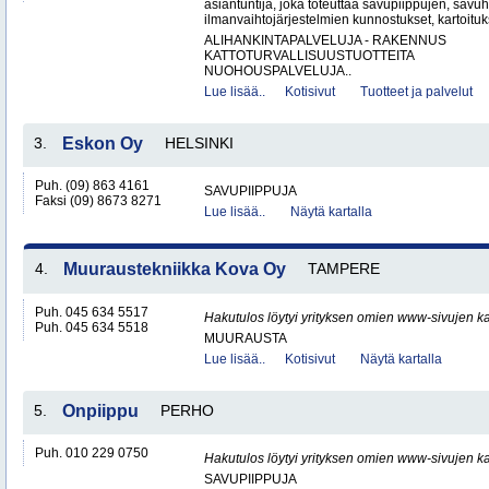
asiantuntija, joka toteuttaa savupiippujen, savu
ilmanvaihtojärjestelmien kunnostukset, kartoituks
ALIHANKINTAPALVELUJA - RAKENNUS
KATTOTURVALLISUUSTUOTTEITA
NUOHOUSPALVELUJA..
Lue lisää..
Kotisivut
Tuotteet ja palvelut
3.
Eskon Oy
HELSINKI
Puh. (09) 863 4161
SAVUPIIPPUJA
Faksi (09) 8673 8271
Lue lisää..
Näytä kartalla
4.
Muuraustekniikka Kova Oy
TAMPERE
Puh. 045 634 5517
Hakutulos löytyi yrityksen omien www-sivujen ka
Puh. 045 634 5518
MUURAUSTA
Lue lisää..
Kotisivut
Näytä kartalla
5.
Onpiippu
PERHO
Puh. 010 229 0750
Hakutulos löytyi yrityksen omien www-sivujen ka
SAVUPIIPPUJA