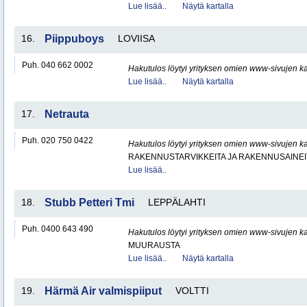
Lue lisää..
Näytä kartalla
16.
Piippuboys
LOVIISA
Puh. 040 662 0002
Hakutulos löytyi yrityksen omien www-sivujen ka
Lue lisää..
Näytä kartalla
17.
Netrauta
Puh. 020 750 0422
Hakutulos löytyi yrityksen omien www-sivujen ka
RAKENNUSTARVIKKEITA JA RAKENNUSAINEI
Lue lisää..
18.
Stubb Petteri Tmi
LEPPÄLAHTI
Puh. 0400 643 490
Hakutulos löytyi yrityksen omien www-sivujen ka
MUURAUSTA
Lue lisää..
Näytä kartalla
19.
Härmä Air valmispiiput
VOLTTI