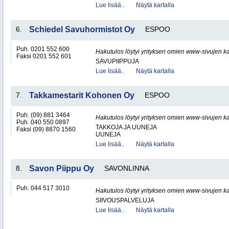
Lue lisää..
Näytä kartalla
6.
Schiedel Savuhormistot Oy
ESPOO
Puh. 0201 552 600
Hakutulos löytyi yrityksen omien www-sivujen ka
Faksi 0201 552 601
SAVUPIIPPUJA
Lue lisää..
Näytä kartalla
7.
Takkamestarit Kohonen Oy
ESPOO
Puh. (09) 881 3464
Hakutulos löytyi yrityksen omien www-sivujen ka
Puh. 040 550 0897
TAKKOJA JA UUNEJA
Faksi (09) 8870 1560
UUNEJA
Lue lisää..
Näytä kartalla
8.
Savon Piippu Oy
SAVONLINNA
Puh. 044 517 3010
Hakutulos löytyi yrityksen omien www-sivujen ka
SIIVOUSPALVELUJA
Lue lisää..
Näytä kartalla