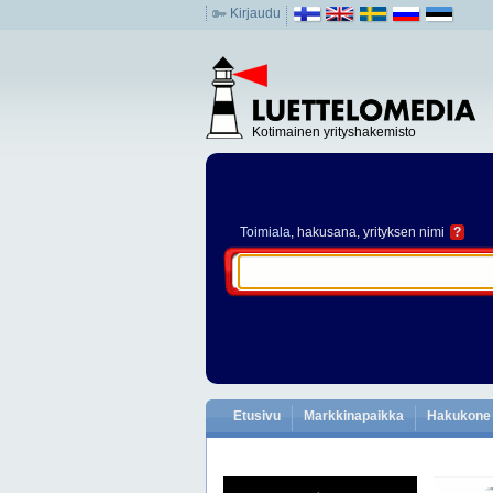
Kirjaudu
Kotimainen yrityshakemisto
Toimiala
, hakusana, yrityksen nimi
?
Etusivu
Markkinapaikka
Hakukone