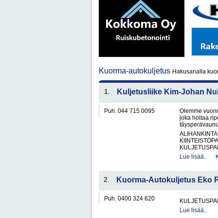
Kuorma-autokuljetus
Hakusanalla kuor
1.
Kuljetusliike Kim-Johan Nu
Puh. 044 715 0095
Olemme vuonna 
joka hoitaa rip
täysperävaunul
ALIHANKINTA
KIINTEISTÖP
KULJETUSPAL
Lue lisää..
2.
Kuorma-Autokuljetus Eko 
Puh. 0400 324 620
KULJETUSPA
Lue lisää..