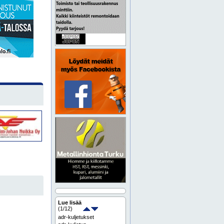
Lue lisää
(
1
/12)
adr-kuljetukset