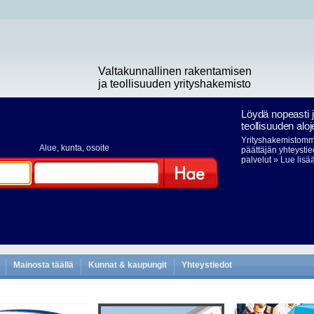
Valtakunnallinen rakentamisen
ja teollisuuden yrityshakemisto
Löydä nopeasti 
teollisuuden aloj
Yrityshakemistomme
Alue
, kunta, osoite
päättäjän yhteystie
palvelut
» Lue lisä
Hae
Mainosta täällä
Kunnat & kaupungit
Yhteystiedot