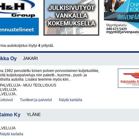
ma-autokuljetus löytyi
4
yritystä.
ikka Oy
JAKARI
1982 perustettu toisen polven porvoolainen kuljetusliike,
eitä kuljetuspalveluja niin paketti-, kuorma-, puoli- ja
lisilla autoilla. Lisäksi teemme myös kiin..
PALVELUJA - MUU TEOLLISUUS
ALVELUJA
VELUJA..
Kotisivut
Tuotteet ja palvelut
Näytä kartalla
Raimo Ky
YLÄNE
LVELUJA
Näytä kartalla