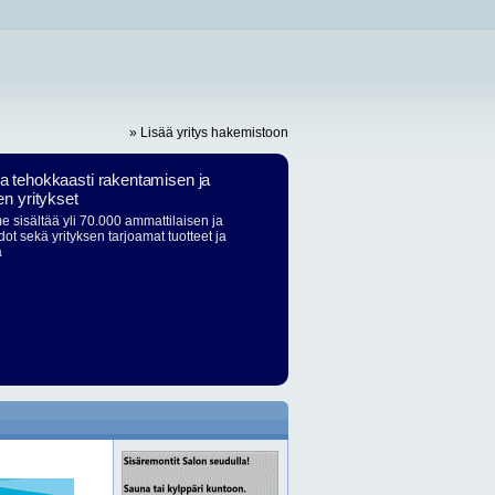
» Lisää yritys hakemistoon
ja tehokkaasti rakentamisen ja
en yritykset
 sisältää yli 70.000 ammattilaisen ja
dot sekä yrityksen tarjoamat tuotteet ja
ä