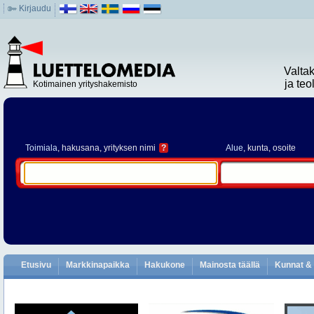
Kirjaudu
Valta
ja te
Kotimainen yrityshakemisto
Toimiala
, hakusana, yrityksen nimi
?
Alue
, kunta, osoite
Etusivu
Markkinapaikka
Hakukone
Mainosta täällä
Kunnat & 