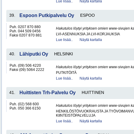
Lue lisää..
Näytä kartalla
39.
Espoon Putkipalvelu Oy
ESPOO
Puh. 0207 870 880
Hakutulos löytyi yrityksen omien www-sivujen ka
Puh. 044 509 0456
LVI-ASENNUKSIA JA LVI-KORJAUKSIA
Faksi 0207 870 881
Lue lisää..
Näytä kartalla
40.
Lähiputki Oy
HELSINKI
Puh. (09) 506 4220
Hakutulos löytyi yrityksen omien www-sivujen ka
Faksi (09) 5064 2222
PUTKITÖITÄ
Lue lisää..
Näytä kartalla
41.
Huittisten Trh-Palvelu Oy
HUITTINEN
Puh. (02) 568 600
Hakutulos löytyi yrityksen omien www-sivujen ka
Puh. 050 366 6150
HENKILÖSTÖVUOKRAUSTA JA TYÖVOIMANV
KIINTEISTÖPALVELUJA
Lue lisää..
Näytä kartalla