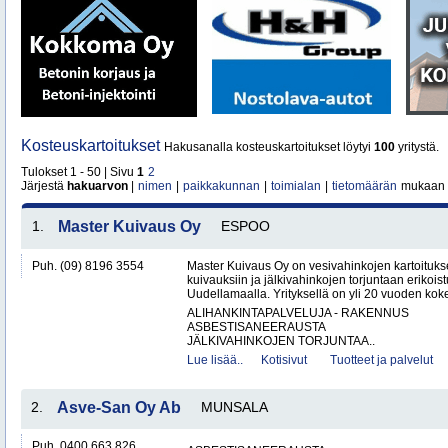
Kosteuskartoitukset
Hakusanalla kosteuskartoitukset löytyi
100
yritystä.
Tulokset 1 - 50 | Sivu
1
2
Järjestä
hakuarvon
|
nimen
|
paikkakunnan
|
toimialan
|
tietomäärän
mukaan
1.
Master Kuivaus Oy
ESPOO
Puh. (09) 8196 3554
Master Kuivaus Oy on vesivahinkojen kartoituks
kuivauksiin ja jälkivahinkojen torjuntaan erikoist
Uudellamaalla. Yrityksellä on yli 20 vuoden koke
ALIHANKINTAPALVELUJA - RAKENNUS
ASBESTISANEERAUSTA
JÄLKIVAHINKOJEN TORJUNTAA..
Lue lisää..
Kotisivut
Tuotteet ja palvelut
2.
Asve-San Oy Ab
MUNSALA
Puh. 0400 663 826