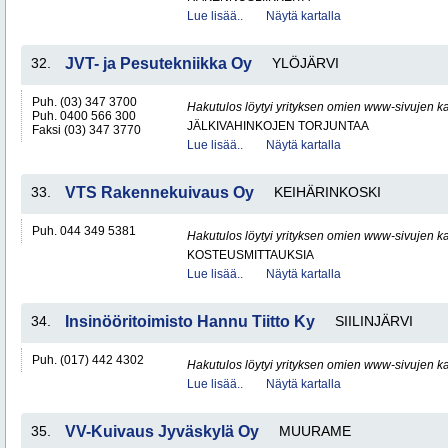
Lue lisää..
Näytä kartalla
32.
JVT- ja Pesutekniikka Oy
YLÖJÄRVI
Puh. (03) 347 3700
Hakutulos löytyi yrityksen omien www-sivujen ka
Puh. 0400 566 300
JÄLKIVAHINKOJEN TORJUNTAA
Faksi (03) 347 3770
Lue lisää..
Näytä kartalla
33.
VTS Rakennekuivaus Oy
KEIHÄRINKOSKI
Puh. 044 349 5381
Hakutulos löytyi yrityksen omien www-sivujen ka
KOSTEUSMITTAUKSIA
Lue lisää..
Näytä kartalla
34.
Insinööritoimisto Hannu Tiitto Ky
SIILINJÄRVI
Puh. (017) 442 4302
Hakutulos löytyi yrityksen omien www-sivujen ka
Lue lisää..
Näytä kartalla
35.
VV-Kuivaus Jyväskylä Oy
MUURAME