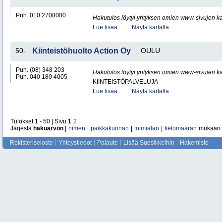
Puh. 010 2708000
Hakutulos löytyi yrityksen omien www-sivujen ka
Lue lisää..
Näytä kartalla
50.
Kiinteistöhuolto Action Oy
OULU
Puh. (08) 348 203
Hakutulos löytyi yrityksen omien www-sivujen ka
Puh. 040 180 4005
KIINTEISTÖPALVELUJA
Lue lisää..
Näytä kartalla
Tulokset 1 - 50 | Sivu
1
2
Järjestä
hakuarvon
|
nimen
|
paikkakunnan
|
toimialan
|
tietomäärän
mukaan
Rekisteriseloste
Yhteystiedot
Palaute
Lisää Suosikkeihin
Hakemisto