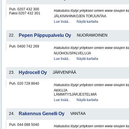
Puh. 0207 432 300
Hakutulos löytyi yrityksen omien www-sivujen ka
Faksi 0207 432 301
JÄLKIVAHINKOJEN TORJUNTAA
Lue lisää..
Näytä kartalla
22.
Pepen Piippupalvelu Oy
NUORAMOINEN
Puh. 0400 742 269
Hakutulos löytyi yrityksen omien www-sivujen ka
NUOHOUSPALVELUJA
Lue lisää..
Näytä kartalla
23.
Hydrocell Oy
JÄRVENPÄÄ
Puh. 020 728 8640
Hakutulos löytyi yrityksen omien www-sivujen ka
AKKUJA
LÄMMITYSJÄRJESTELMIÄ
Lue lisää..
Näytä kartalla
24.
Rakennus Genelli Oy
VANTAA
Puh. 044 088 5040
Hakutulos löytyi yrityksen omien www-sivujen ka