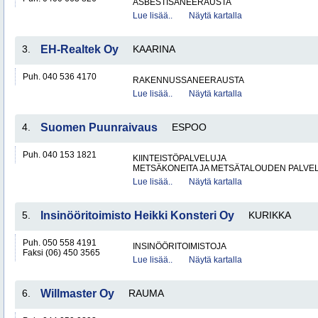
ASBESTISANEERAUSTA
Lue lisää..
Näytä kartalla
3.
EH-Realtek Oy
KAARINA
Puh. 040 536 4170
RAKENNUSSANEERAUSTA
Lue lisää..
Näytä kartalla
4.
Suomen Puunraivaus
ESPOO
Puh. 040 153 1821
KIINTEISTÖPALVELUJA
METSÄKONEITA JA METSÄTALOUDEN PALVE
Lue lisää..
Näytä kartalla
5.
Insinööritoimisto Heikki Konsteri Oy
KURIKKA
Puh. 050 558 4191
INSINÖÖRITOIMISTOJA
Faksi (06) 450 3565
Lue lisää..
Näytä kartalla
6.
Willmaster Oy
RAUMA