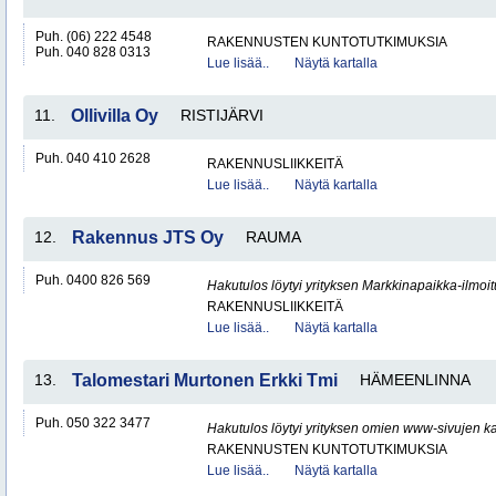
Puh. (06) 222 4548
RAKENNUSTEN KUNTOTUTKIMUKSIA
Puh. 040 828 0313
Lue lisää..
Näytä kartalla
11.
Ollivilla Oy
RISTIJÄRVI
Puh. 040 410 2628
RAKENNUSLIIKKEITÄ
Lue lisää..
Näytä kartalla
12.
Rakennus JTS Oy
RAUMA
Puh. 0400 826 569
Hakutulos löytyi yrityksen Markkinapaikka-ilmoi
RAKENNUSLIIKKEITÄ
Lue lisää..
Näytä kartalla
13.
Talomestari Murtonen Erkki Tmi
HÄMEENLINNA
Puh. 050 322 3477
Hakutulos löytyi yrityksen omien www-sivujen ka
RAKENNUSTEN KUNTOTUTKIMUKSIA
Lue lisää..
Näytä kartalla