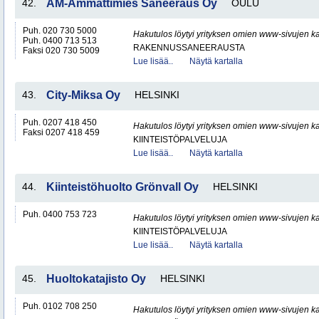
42.
AM-Ammattimies Saneeraus Oy
OULU
Puh. 020 730 5000
Hakutulos löytyi yrityksen omien www-sivujen ka
Puh. 0400 713 513
RAKENNUSSANEERAUSTA
Faksi 020 730 5009
Lue lisää..
Näytä kartalla
43.
City-Miksa Oy
HELSINKI
Puh. 0207 418 450
Hakutulos löytyi yrityksen omien www-sivujen ka
Faksi 0207 418 459
KIINTEISTÖPALVELUJA
Lue lisää..
Näytä kartalla
44.
Kiinteistöhuolto Grönvall Oy
HELSINKI
Puh. 0400 753 723
Hakutulos löytyi yrityksen omien www-sivujen ka
KIINTEISTÖPALVELUJA
Lue lisää..
Näytä kartalla
45.
Huoltokatajisto Oy
HELSINKI
Puh. 0102 708 250
Hakutulos löytyi yrityksen omien www-sivujen ka