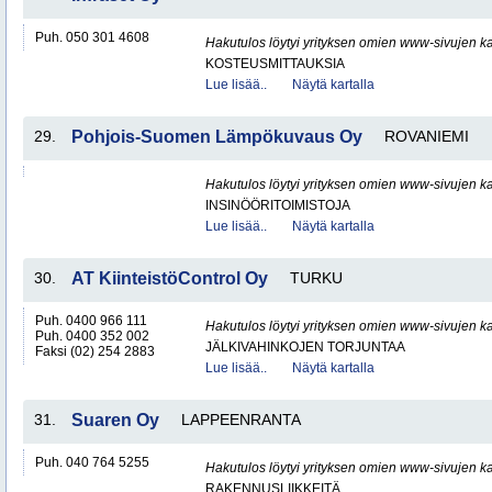
Puh. 050 301 4608
Hakutulos löytyi yrityksen omien www-sivujen ka
KOSTEUSMITTAUKSIA
Lue lisää..
Näytä kartalla
29.
Pohjois-Suomen Lämpökuvaus Oy
ROVANIEMI
Hakutulos löytyi yrityksen omien www-sivujen ka
INSINÖÖRITOIMISTOJA
Lue lisää..
Näytä kartalla
30.
AT KiinteistöControl Oy
TURKU
Puh. 0400 966 111
Hakutulos löytyi yrityksen omien www-sivujen ka
Puh. 0400 352 002
JÄLKIVAHINKOJEN TORJUNTAA
Faksi (02) 254 2883
Lue lisää..
Näytä kartalla
31.
Suaren Oy
LAPPEENRANTA
Puh. 040 764 5255
Hakutulos löytyi yrityksen omien www-sivujen ka
RAKENNUSLIIKKEITÄ