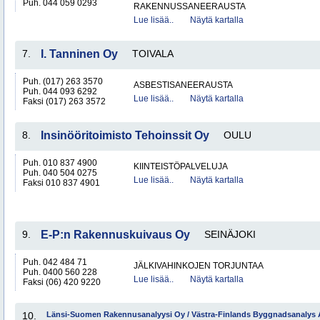
Puh. 044 059 0293
RAKENNUSSANEERAUSTA
Lue lisää..
Näytä kartalla
7.
I. Tanninen Oy
TOIVALA
Puh. (017) 263 3570
ASBESTISANEERAUSTA
Puh. 044 093 6292
Lue lisää..
Näytä kartalla
Faksi (017) 263 3572
8.
Insinööritoimisto Tehoinssit Oy
OULU
Puh. 010 837 4900
KIINTEISTÖPALVELUJA
Puh. 040 504 0275
Lue lisää..
Näytä kartalla
Faksi 010 837 4901
9.
E-P:n Rakennuskuivaus Oy
SEINÄJOKI
Puh. 042 484 71
JÄLKIVAHINKOJEN TORJUNTAA
Puh. 0400 560 228
Lue lisää..
Näytä kartalla
Faksi (06) 420 9220
10.
Länsi-Suomen Rakennusanalyysi Oy / Västra-Finlands Byggnadsanalys