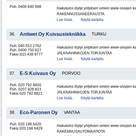
Puh. 0400 640 998
Hakutulos löytyi yrityksen omien www-sivujen ka
RAKENNUSSANEERAUSTA
Lue lisää..
Näytä kartalla
36.
Antiwet Oy Kuivaustekniikka
TURKU
Puh. 040 552 2762
Hakutulos löytyi yrityksen omien www-sivujen ka
Puh. 0400 750 627
JÄLKIVAHINKOJEN TORJUNTAA
Faksi (02) 438 9777
Lue lisää..
Näytä kartalla
37.
E-S Kuivaus Oy
PORVOO
Puh. 020 792 8820
Hakutulos löytyi yrityksen omien www-sivujen ka
Puh. 0207 928 823
JÄLKIVAHINKOJEN TORJUNTAA
Faksi 020 792 8821
Lue lisää..
Näytä kartalla
38.
Eco-Paronen Oy
VANTAA
Puh. 020 198 6420
Hakutulos löytyi yrityksen omien www-sivujen ka
Faksi 020 198 6429
RAKENNUSAUTOMAATIOTA