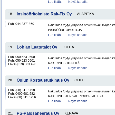
Lue lisää..
Näytä kartalla
18.
Insinööritoimisto Rak-Fix Oy
ALAPITKÄ
Puh. 044 2371860
Hakutulos löytyi yrityksen omien www-sivujen ka
INSINÖÖRITOIMISTOJA
Lue lisää..
Näytä kartalla
19.
Lohjan Laatutalot Oy
LOHJA
Puh. 050 523 0500
Hakutulos löytyi yrityksen omien www-sivujen ka
Puh. 050 523 0501
RAKENNUSLIIKKEITÄ
Faksi (019) 383 426
Lue lisää..
Näytä kartalla
20.
Oulun Kosteustutkimus Oy
OULU
Puh. (08) 311 6758
Hakutulos löytyi yrityksen omien www-sivujen ka
Puh. 0400 681 582
RAKENNUSTEN VAURIOKORJAUKSIA
Faksi (08) 311 6756
Lue lisää..
Näytä kartalla
21.
PS-Palosaneeraus Oy
KERAVA