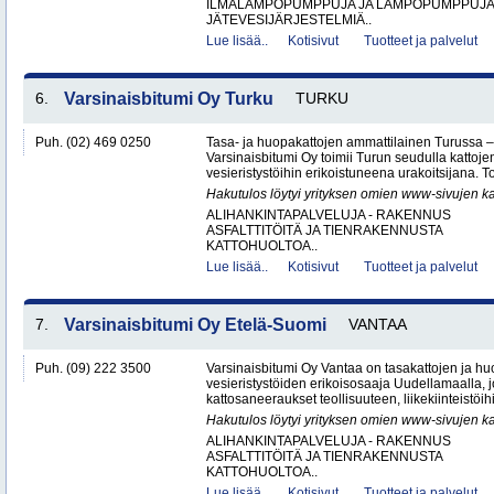
ILMALÄMPÖPUMPPUJA JA LÄMPÖPUMPPUJ
JÄTEVESIJÄRJESTELMIÄ..
Lue lisää..
Kotisivut
Tuotteet ja palvelut
6.
Varsinaisbitumi Oy Turku
TURKU
Puh. (02) 469 0250
Tasa- ja huopakattojen ammattilainen Turussa –
Varsinaisbitumi Oy toimii Turun seudulla kattoje
vesieristystöihin erikoistuneena urakoitsijana. 
Hakutulos löytyi yrityksen omien www-sivujen ka
ALIHANKINTAPALVELUJA - RAKENNUS
ASFALTTITÖITÄ JA TIENRAKENNUSTA
KATTOHUOLTOA..
Lue lisää..
Kotisivut
Tuotteet ja palvelut
7.
Varsinaisbitumi Oy Etelä-Suomi
VANTAA
Puh. (09) 222 3500
Varsinaisbitumi Oy Vantaa on tasakattojen ja hu
vesieristystöiden erikoisosaaja Uudellamaalla, j
kattosaneeraukset teollisuuteen, liikekiinteistöihin
Hakutulos löytyi yrityksen omien www-sivujen ka
ALIHANKINTAPALVELUJA - RAKENNUS
ASFALTTITÖITÄ JA TIENRAKENNUSTA
KATTOHUOLTOA..
Lue lisää..
Kotisivut
Tuotteet ja palvelut