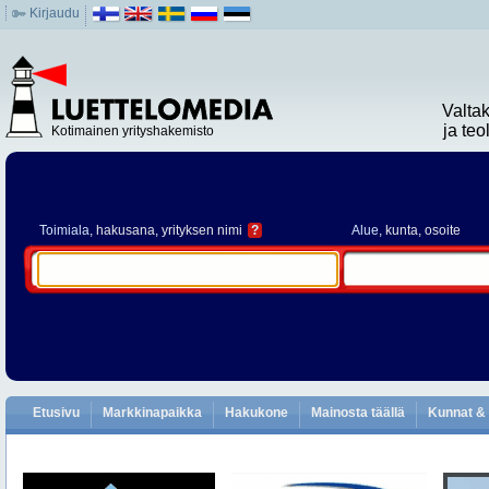
Kirjaudu
Valta
ja te
Kotimainen yrityshakemisto
Toimiala
, hakusana, yrityksen nimi
?
Alue
, kunta, osoite
Etusivu
Markkinapaikka
Hakukone
Mainosta täällä
Kunnat & 