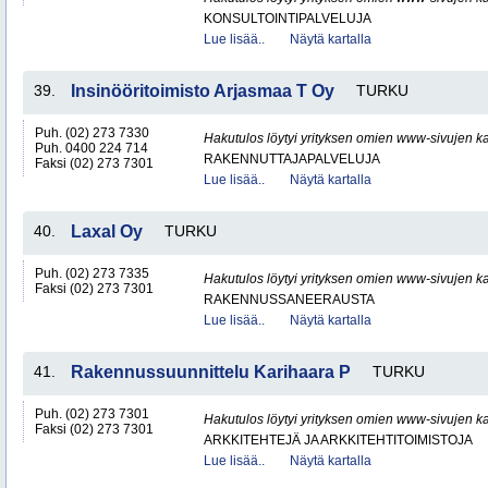
KONSULTOINTIPALVELUJA
Lue lisää..
Näytä kartalla
39.
Insinööritoimisto Arjasmaa T Oy
TURKU
Puh. (02) 273 7330
Hakutulos löytyi yrityksen omien www-sivujen ka
Puh. 0400 224 714
RAKENNUTTAJAPALVELUJA
Faksi (02) 273 7301
Lue lisää..
Näytä kartalla
40.
Laxal Oy
TURKU
Puh. (02) 273 7335
Hakutulos löytyi yrityksen omien www-sivujen ka
Faksi (02) 273 7301
RAKENNUSSANEERAUSTA
Lue lisää..
Näytä kartalla
41.
Rakennussuunnittelu Karihaara P
TURKU
Puh. (02) 273 7301
Hakutulos löytyi yrityksen omien www-sivujen ka
Faksi (02) 273 7301
ARKKITEHTEJÄ JA ARKKITEHTITOIMISTOJA
Lue lisää..
Näytä kartalla