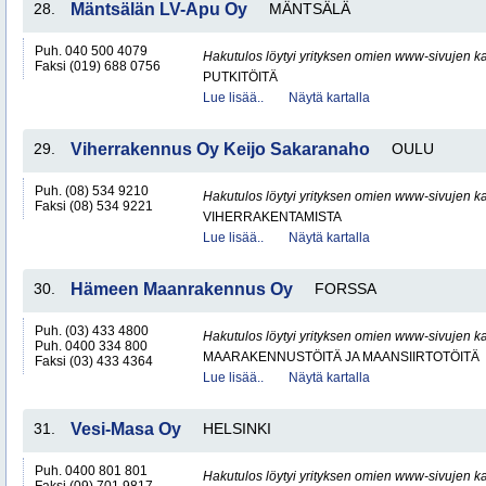
28.
Mäntsälän LV-Apu Oy
MÄNTSÄLÄ
Puh. 040 500 4079
Hakutulos löytyi yrityksen omien www-sivujen ka
Faksi (019) 688 0756
PUTKITÖITÄ
Lue lisää..
Näytä kartalla
29.
Viherrakennus Oy Keijo Sakaranaho
OULU
Puh. (08) 534 9210
Hakutulos löytyi yrityksen omien www-sivujen ka
Faksi (08) 534 9221
VIHERRAKENTAMISTA
Lue lisää..
Näytä kartalla
30.
Hämeen Maanrakennus Oy
FORSSA
Puh. (03) 433 4800
Hakutulos löytyi yrityksen omien www-sivujen ka
Puh. 0400 334 800
MAARAKENNUSTÖITÄ JA MAANSIIRTOTÖITÄ
Faksi (03) 433 4364
Lue lisää..
Näytä kartalla
31.
Vesi-Masa Oy
HELSINKI
Puh. 0400 801 801
Hakutulos löytyi yrityksen omien www-sivujen ka