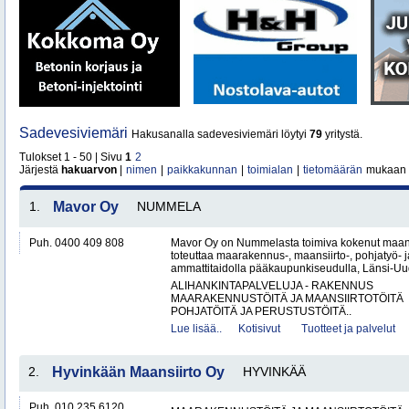
Sadevesiviemäri
Hakusanalla sadevesiviemäri löytyi
79
yritystä.
Tulokset 1 - 50 | Sivu
1
2
Järjestä
hakuarvon
|
nimen
|
paikkakunnan
|
toimialan
|
tietomäärän
mukaan
1.
Mavor Oy
NUMMELA
Puh. 0400 409 808
Mavor Oy on Nummelasta toimiva kokenut maanr
toteuttaa maarakennus-, maansiirto-, pohjatyö- j
ammattitaidolla pääkaupunkiseudulla, Länsi-Uud
ALIHANKINTAPALVELUJA - RAKENNUS
MAARAKENNUSTÖITÄ JA MAANSIIRTOTÖITÄ
POHJATÖITÄ JA PERUSTUSTÖITÄ..
Lue lisää..
Kotisivut
Tuotteet ja palvelut
2.
Hyvinkään Maansiirto Oy
HYVINKÄÄ
Puh. 010 235 6120