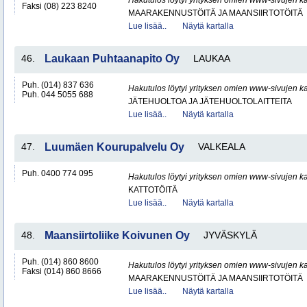
Hakutulos löytyi yrityksen omien www-sivujen ka
Faksi (08) 223 8240
MAARAKENNUSTÖITÄ JA MAANSIIRTOTÖITÄ
Lue lisää..
Näytä kartalla
46.
Laukaan Puhtaanapito Oy
LAUKAA
Puh. (014) 837 636
Hakutulos löytyi yrityksen omien www-sivujen ka
Puh. 044 5055 688
JÄTEHUOLTOA JA JÄTEHUOLTOLAITTEITA
Lue lisää..
Näytä kartalla
47.
Luumäen Kourupalvelu Oy
VALKEALA
Puh. 0400 774 095
Hakutulos löytyi yrityksen omien www-sivujen ka
KATTOTÖITÄ
Lue lisää..
Näytä kartalla
48.
Maansiirtoliike Koivunen Oy
JYVÄSKYLÄ
Puh. (014) 860 8600
Hakutulos löytyi yrityksen omien www-sivujen ka
Faksi (014) 860 8666
MAARAKENNUSTÖITÄ JA MAANSIIRTOTÖITÄ
Lue lisää..
Näytä kartalla