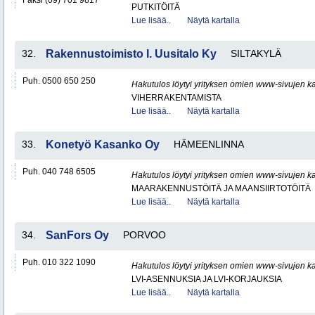
Faksi (09) 701 9817
PUTKITÖITÄ
Lue lisää..
Näytä kartalla
32.
Rakennustoimisto I. Uusitalo Ky
SILTAKYLÄ
Puh. 0500 650 250
Hakutulos löytyi yrityksen omien www-sivujen ka
VIHERRAKENTAMISTA
Lue lisää..
Näytä kartalla
33.
Konetyö Kasanko Oy
HÄMEENLINNA
Puh. 040 748 6505
Hakutulos löytyi yrityksen omien www-sivujen ka
MAARAKENNUSTÖITÄ JA MAANSIIRTOTÖITÄ
Lue lisää..
Näytä kartalla
34.
SanFors Oy
PORVOO
Puh. 010 322 1090
Hakutulos löytyi yrityksen omien www-sivujen ka
LVI-ASENNUKSIA JA LVI-KORJAUKSIA
Lue lisää..
Näytä kartalla