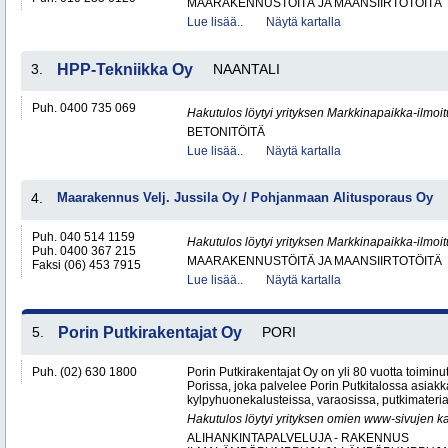
MAARAKENNUSTÖITÄ JA MAANSIIRTOTÖITÄ
Lue lisää..
Näytä kartalla
3.
HPP-Tekniikka Oy
NAANTALI
Puh. 0400 735 069
Hakutulos löytyi yrityksen Markkinapaikka-ilmoi
BETONITÖITÄ
Lue lisää..
Näytä kartalla
4.
Maarakennus Velj. Jussila Oy / Pohjanmaan Alitusporaus Oy
Puh. 040 514 1159
Hakutulos löytyi yrityksen Markkinapaikka-ilmoi
Puh. 0400 367 215
MAARAKENNUSTÖITÄ JA MAANSIIRTOTÖITÄ
Faksi (06) 453 7915
Lue lisää..
Näytä kartalla
5.
Porin Putkirakentajat Oy
PORI
Puh. (02) 630 1800
Porin Putkirakentajat Oy on yli 80 vuotta toiminut
Porissa, joka palvelee Porin Putkitalossa asiakka
kylpyhuonekalusteissa, varaosissa, putkimateria
Hakutulos löytyi yrityksen omien www-sivujen ka
ALIHANKINTAPALVELUJA - RAKENNUS