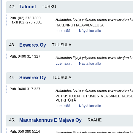
42.
Talonet
TURKU
Puh. (02) 273 7300
Hakutulos löytyi yrityksen omien www-sivujen ka
Faksi (02) 273 7301
RAKENNUTTAJAPALVELUJA
Lue lisää..
Näytä kartalla
43.
Exwerex Oy
TUUSULA
Puh. 0400 317 327
Hakutulos löytyi yrityksen omien www-sivujen ka
Lue lisää..
Näytä kartalla
44.
Sewerex Oy
TUUSULA
Puh. 0400 317 327
Hakutulos löytyi yrityksen omien www-sivujen ka
PUTKISTOJEN TUTKIMUSTA JA SANEERAUST
PUTKITÖITÄ
Lue lisää..
Näytä kartalla
45.
Maanrakennus E Majava Oy
RAAHE
Puh. 050 380 5114