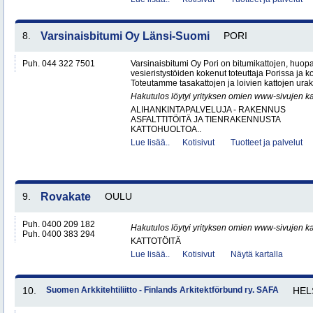
8.
Varsinaisbitumi Oy Länsi-Suomi
PORI
Puh. 044 322 7501
Varsinaisbitumi Oy Pori on bitumikattojen, huopa
vesieristystöiden kokenut toteuttaja Porissa ja 
Toteutamme tasakattojen ja loivien kattojen urako
Hakutulos löytyi yrityksen omien www-sivujen ka
ALIHANKINTAPALVELUJA - RAKENNUS
ASFALTTITÖITÄ JA TIENRAKENNUSTA
KATTOHUOLTOA..
Lue lisää..
Kotisivut
Tuotteet ja palvelut
9.
Rovakate
OULU
Puh. 0400 209 182
Hakutulos löytyi yrityksen omien www-sivujen ka
Puh. 0400 383 294
KATTOTÖITÄ
Lue lisää..
Kotisivut
Näytä kartalla
10.
Suomen Arkkitehtiliitto - Finlands Arkitektförbund ry. SAFA
HEL