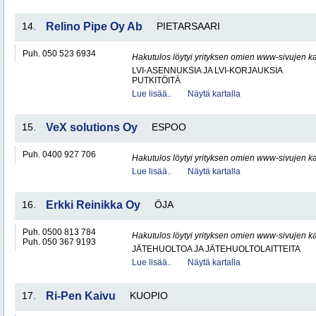
14.
Relino Pipe Oy Ab
PIETARSAARI
Puh. 050 523 6934
Hakutulos löytyi yrityksen omien www-sivujen ka
LVI-ASENNUKSIA JA LVI-KORJAUKSIA
PUTKITÖITÄ
Lue lisää..
Näytä kartalla
15.
VeX solutions Oy
ESPOO
Puh. 0400 927 706
Hakutulos löytyi yrityksen omien www-sivujen ka
Lue lisää..
Näytä kartalla
16.
Erkki Reinikka Oy
ÖJA
Puh. 0500 813 784
Hakutulos löytyi yrityksen omien www-sivujen ka
Puh. 050 367 9193
JÄTEHUOLTOA JA JÄTEHUOLTOLAITTEITA
Lue lisää..
Näytä kartalla
17.
Ri-Pen Kaivu
KUOPIO