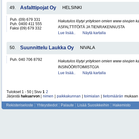
49.
Asfalttipojat Oy
HELSINKI
Puh. (09) 679 331
Hakutulos löytyi yrityksen omien www-sivujen ka
Puh. 0400 411 555
ASFALTTITÖITÄ JA TIENRAKENNUSTA
Faksi (09) 679 332
Lue lisää..
Näytä kartalla
50.
Suunnittelu Laukka Oy
NIVALA
Puh. 040 706 8792
Hakutulos löytyi yrityksen omien www-sivujen ka
INSINÖÖRITOIMISTOJA
Lue lisää..
Näytä kartalla
Tulokset 1 - 50 | Sivu
1
2
Järjestä
hakuarvon
|
nimen
|
paikkakunnan
|
toimialan
|
tietomäärän
mukaan
Rekisteriseloste
Yhteystiedot
Palaute
Lisää Suosikkeihin
Hakemisto