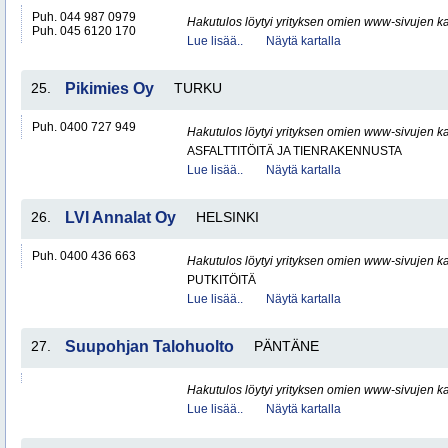
Puh. 044 987 0979
Hakutulos löytyi yrityksen omien www-sivujen ka
Puh. 045 6120 170
Lue lisää..
Näytä kartalla
25.
Pikimies Oy
TURKU
Puh. 0400 727 949
Hakutulos löytyi yrityksen omien www-sivujen ka
ASFALTTITÖITÄ JA TIENRAKENNUSTA
Lue lisää..
Näytä kartalla
26.
LVI Annalat Oy
HELSINKI
Puh. 0400 436 663
Hakutulos löytyi yrityksen omien www-sivujen ka
PUTKITÖITÄ
Lue lisää..
Näytä kartalla
27.
Suupohjan Talohuolto
PÄNTÄNE
Hakutulos löytyi yrityksen omien www-sivujen ka
Lue lisää..
Näytä kartalla