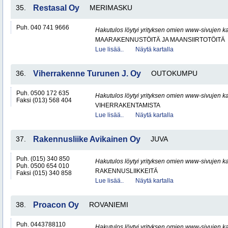
35.
Restasal Oy
MERIMASKU
Puh. 040 741 9666
Hakutulos löytyi yrityksen omien www-sivujen ka
MAARAKENNUSTÖITÄ JA MAANSIIRTOTÖITÄ
Lue lisää..
Näytä kartalla
36.
Viherrakenne Turunen J. Oy
OUTOKUMPU
Puh. 0500 172 635
Hakutulos löytyi yrityksen omien www-sivujen ka
Faksi (013) 568 404
VIHERRAKENTAMISTA
Lue lisää..
Näytä kartalla
37.
Rakennusliike Avikainen Oy
JUVA
Puh. (015) 340 850
Hakutulos löytyi yrityksen omien www-sivujen ka
Puh. 0500 654 010
RAKENNUSLIIKKEITÄ
Faksi (015) 340 858
Lue lisää..
Näytä kartalla
38.
Proacon Oy
ROVANIEMI
Puh. 0443788110
Hakutulos löytyi yrityksen omien www-sivujen ka