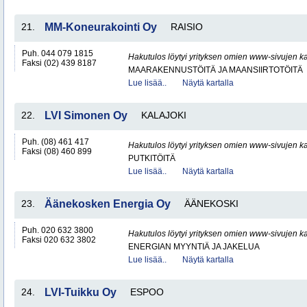
21.
MM-Koneurakointi Oy
RAISIO
Puh. 044 079 1815
Hakutulos löytyi yrityksen omien www-sivujen ka
Faksi (02) 439 8187
MAARAKENNUSTÖITÄ JA MAANSIIRTOTÖITÄ
Lue lisää..
Näytä kartalla
22.
LVI Simonen Oy
KALAJOKI
Puh. (08) 461 417
Hakutulos löytyi yrityksen omien www-sivujen ka
Faksi (08) 460 899
PUTKITÖITÄ
Lue lisää..
Näytä kartalla
23.
Äänekosken Energia Oy
ÄÄNEKOSKI
Puh. 020 632 3800
Hakutulos löytyi yrityksen omien www-sivujen ka
Faksi 020 632 3802
ENERGIAN MYYNTIÄ JA JAKELUA
Lue lisää..
Näytä kartalla
24.
LVI-Tuikku Oy
ESPOO