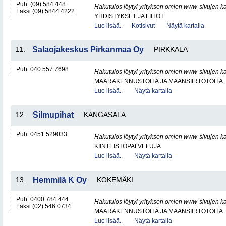
Puh. (09) 584 448
Hakutulos löytyi yrityksen omien www-sivujen ka
Faksi (09) 5844 4222
YHDISTYKSET JA LIITOT
Lue lisää..
Kotisivut
Näytä kartalla
11.
Salaojakeskus Pirkanmaa Oy
PIRKKALA
Puh. 040 557 7698
Hakutulos löytyi yrityksen omien www-sivujen ka
MAARAKENNUSTÖITÄ JA MAANSIIRTOTÖITÄ
Lue lisää..
Näytä kartalla
12.
Silmupihat
KANGASALA
Puh. 0451 529033
Hakutulos löytyi yrityksen omien www-sivujen ka
KIINTEISTÖPALVELUJA
Lue lisää..
Näytä kartalla
13.
Hemmilä K Oy
KOKEMÄKI
Puh. 0400 784 444
Hakutulos löytyi yrityksen omien www-sivujen ka
Faksi (02) 546 0734
MAARAKENNUSTÖITÄ JA MAANSIIRTOTÖITÄ
Lue lisää..
Näytä kartalla