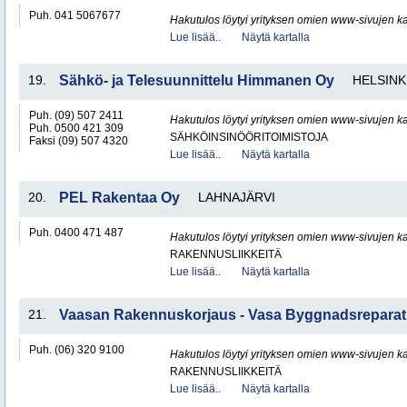
Puh. 041 5067677
Hakutulos löytyi yrityksen omien www-sivujen ka
Lue lisää..
Näytä kartalla
19.
Sähkö- ja Telesuunnittelu Himmanen Oy
HELSINK
Puh. (09) 507 2411
Hakutulos löytyi yrityksen omien www-sivujen ka
Puh. 0500 421 309
SÄHKÖINSINÖÖRITOIMISTOJA
Faksi (09) 507 4320
Lue lisää..
Näytä kartalla
20.
PEL Rakentaa Oy
LAHNAJÄRVI
Puh. 0400 471 487
Hakutulos löytyi yrityksen omien www-sivujen ka
RAKENNUSLIIKKEITÄ
Lue lisää..
Näytä kartalla
21.
Vaasan Rakennuskorjaus - Vasa Byggnadsreparat
Puh. (06) 320 9100
Hakutulos löytyi yrityksen omien www-sivujen ka
RAKENNUSLIIKKEITÄ
Lue lisää..
Näytä kartalla