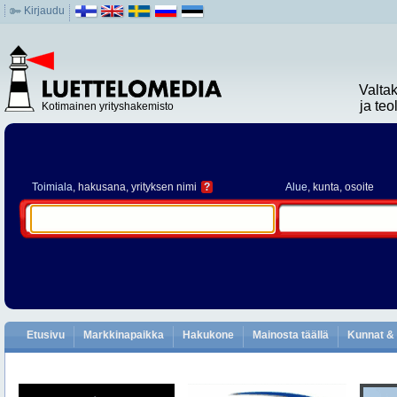
Kirjaudu
Valta
ja te
Kotimainen yrityshakemisto
Toimiala
, hakusana, yrityksen nimi
?
Alue
, kunta, osoite
Etusivu
Markkinapaikka
Hakukone
Mainosta täällä
Kunnat & 