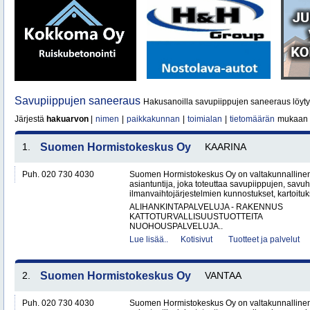
Savupiippujen saneeraus
Hakusanoilla savupiippujen saneeraus löyt
Järjestä
hakuarvon
|
nimen
|
paikkakunnan
|
toimialan
|
tietomäärän
mukaan
1.
Suomen Hormistokeskus Oy
KAARINA
Puh. 020 730 4030
Suomen Hormistokeskus Oy on valtakunnallinen 
asiantuntija, joka toteuttaa savupiippujen, savu
ilmanvaihtojärjestelmien kunnostukset, kartoituks
ALIHANKINTAPALVELUJA - RAKENNUS
KATTOTURVALLISUUSTUOTTEITA
NUOHOUSPALVELUJA..
Lue lisää..
Kotisivut
Tuotteet ja palvelut
2.
Suomen Hormistokeskus Oy
VANTAA
Puh. 020 730 4030
Suomen Hormistokeskus Oy on valtakunnallinen 