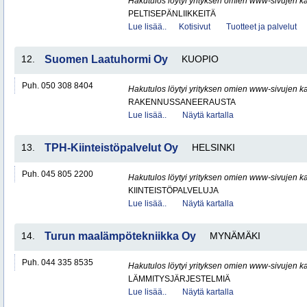
Hakutulos löytyi yrityksen omien www-sivujen ka
PELTISEPÄNLIIKKEITÄ
Lue lisää..
Kotisivut
Tuotteet ja palvelut
12.
Suomen Laatuhormi Oy
KUOPIO
Puh. 050 308 8404
Hakutulos löytyi yrityksen omien www-sivujen ka
RAKENNUSSANEERAUSTA
Lue lisää..
Näytä kartalla
13.
TPH-Kiinteistöpalvelut Oy
HELSINKI
Puh. 045 805 2200
Hakutulos löytyi yrityksen omien www-sivujen ka
KIINTEISTÖPALVELUJA
Lue lisää..
Näytä kartalla
14.
Turun maalämpötekniikka Oy
MYNÄMÄKI
Puh. 044 335 8535
Hakutulos löytyi yrityksen omien www-sivujen ka
LÄMMITYSJÄRJESTELMIÄ
Lue lisää..
Näytä kartalla