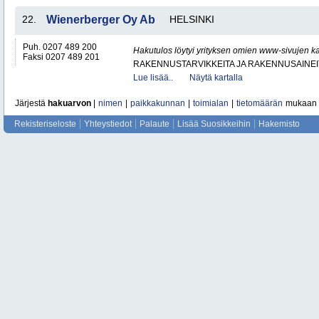
22.
Wienerberger Oy Ab
HELSINKI
Puh. 0207 489 200
Hakutulos löytyi yrityksen omien www-sivujen ka
Faksi 0207 489 201
RAKENNUSTARVIKKEITA JA RAKENNUSAINEI
Lue lisää..
Näytä kartalla
Järjestä
hakuarvon
|
nimen
|
paikkakunnan
|
toimialan
|
tietomäärän
mukaan
Rekisteriseloste
Yhteystiedot
Palaute
Lisää Suosikkeihin
Hakemisto