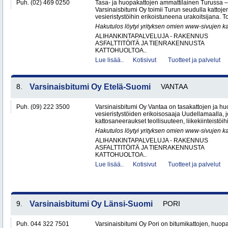
Puh. (02) 469 0250
Tasa- ja huopakattojen ammattilainen Turussa –
Varsinaisbitumi Oy toimii Turun seudulla kattoje
vesieristystöihin erikoistuneena urakoitsijana. 
Hakutulos löytyi yrityksen omien www-sivujen ka
ALIHANKINTAPALVELUJA - RAKENNUS
ASFALTTITÖITÄ JA TIENRAKENNUSTA
KATTOHUOLTOA..
Lue lisää..
Kotisivut
Tuotteet ja palvelut
8.
Varsinaisbitumi Oy Etelä-Suomi
VANTAA
Puh. (09) 222 3500
Varsinaisbitumi Oy Vantaa on tasakattojen ja hu
vesieristystöiden erikoisosaaja Uudellamaalla, j
kattosaneeraukset teollisuuteen, liikekiinteistöihin
Hakutulos löytyi yrityksen omien www-sivujen ka
ALIHANKINTAPALVELUJA - RAKENNUS
ASFALTTITÖITÄ JA TIENRAKENNUSTA
KATTOHUOLTOA..
Lue lisää..
Kotisivut
Tuotteet ja palvelut
9.
Varsinaisbitumi Oy Länsi-Suomi
PORI
Puh. 044 322 7501
Varsinaisbitumi Oy Pori on bitumikattojen, huopa