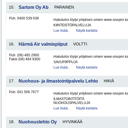
15.
Sartom Oy Ab
PARAINEN
Puh. 0400 539 038
Hakutulos löytyi yrityksen omien www-sivujen ka
KIINTEISTÖPALVELUJA
Lue lisää..
Näytä kartalla
16.
Härmä Air valmispiiput
VOLTTI
Puh. (06) 485 2900
Hakutulos löytyi yrityksen omien www-sivujen ka
Faksi (06) 484 9300
SAVUPIIPPUJA
Lue lisää..
Näytä kartalla
17.
Nuohous- ja ilmastointipalvelu Lehto
HIKIÄ
Puh. 041 506 7677
Hakutulos löytyi yrityksen omien www-sivujen ka
ILMASTOINTITÖITÄ
NUOHOUSPALVELUJA
Lue lisää..
Näytä kartalla
18.
Nuohouslehto Oy
HYVINKÄÄ