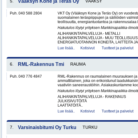
5.
Vääksyn Kone ja Teräs Oy
VÄÄKSY
Puh. 040 588 2804
VKT Oy (Vääksyn Kone ja Teräs Oy) on vuodesta
suomalainen teräspiippujen ja säiliöiden valmist
teollisuutta, energiantuotantoa ja rakennusalaa 
Hakutulos löytyi yrityksen Markkinapaikka-ilmoi
ALIHANKINTAPALVELUJA - METALLI
ALIHANKINTAPALVELUJA - MUU TEOLLISUUS
ENERGIATUOTANNON KONEITA, LAITTEITA JA 
Lue lisää..
Kotisivut
Tuotteet ja palvelut
6.
RML-Rakennus Tmi
RAUMA
Puh. 040 776 4847
RML-Rakennus on raumalainen muurauksen ja 
ammattilainen, joka on erikoistunut laadukkais
vaativiin saneeraustöihin. Asiakaskuntamme koos
Hakutulos löytyi yrityksen Markkinapaikka-ilmoi
ALIHANKINTAPALVELUJA - RAKENNUS
JULKISIVUTÖITÄ
LAATTATÖITÄ..
Lue lisää..
Kotisivut
Tuotteet ja palvelut
7.
Varsinaisbitumi Oy Turku
TURKU