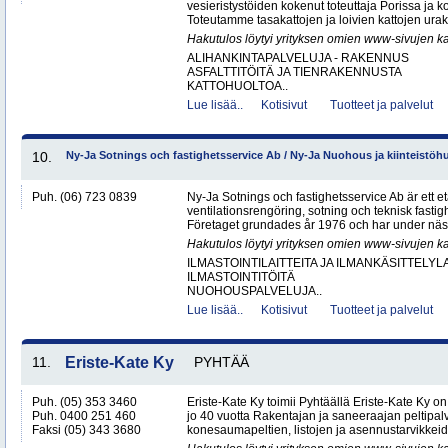
vesieristystöiden kokenut toteuttaja Porissa ja 
Toteutamme tasakattojen ja loivien kattojen urako
Hakutulos löytyi yrityksen omien www-sivujen ka
ALIHANKINTAPALVELUJA - RAKENNUS
ASFALTTITÖITÄ JA TIENRAKENNUSTA
KATTOHUOLTOA..
Lue lisää..
Kotisivut
Tuotteet ja palvelut
10.
Ny-Ja Sotnings och fastighetsservice Ab / Ny-Ja Nuohous ja kiinteistöh
Puh. (06) 723 0839
Ny-Ja Sotnings och fastighetsservice Ab är ett e
ventilationsrengöring, sotning och teknisk fastig
Företaget grundades år 1976 och har under näs
Hakutulos löytyi yrityksen omien www-sivujen ka
ILMASTOINTILAITTEITA JA ILMANKÄSITTELYLA
ILMASTOINTITÖITÄ
NUOHOUSPALVELUJA..
Lue lisää..
Kotisivut
Tuotteet ja palvelut
11.
Eriste-Kate Ky
PYHTÄÄ
Puh. (05) 353 3460
Eriste-Kate Ky toimii Pyhtäällä Eriste-Kate Ky on
Puh. 0400 251 460
jo 40 vuotta Rakentajan ja saneeraajan peltipalve
Faksi (05) 343 3680
konesaumapeltien, listojen ja asennustarvikkeid