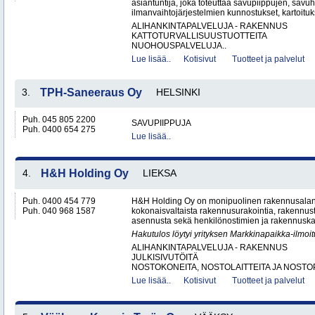
asiantuntija, joka toteuttaa savupiippujen, savu
ilmanvaihtojärjestelmien kunnostukset, kartoituks
ALIHANKINTAPALVELUJA - RAKENNUS
KATTOTURVALLISUUSTUOTTEITA
NUOHOUSPALVELUJA..
Lue lisää..
Kotisivut
Tuotteet ja palvelut
3.
TPH-Saneeraus Oy
HELSINKI
Puh. 045 805 2200
SAVUPIIPPUJA
Puh. 0400 654 275
Lue lisää..
4.
H&H Holding Oy
LIEKSA
Puh. 0400 454 779
H&H Holding Oy on monipuolinen rakennusalan y
Puh. 040 968 1587
kokonaisvaltaista rakennusurakointia, rakennus
asennusta sekä henkilönostimien ja rakennuskal
Hakutulos löytyi yrityksen Markkinapaikka-ilmoi
ALIHANKINTAPALVELUJA - RAKENNUS
JULKISIVUTÖITÄ
NOSTOKONEITA, NOSTOLAITTEITA JA NOSTO
Lue lisää..
Kotisivut
Tuotteet ja palvelut