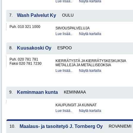
Lue lisää..
Näytä kartalla
7.
Wash Palvelut Ky
OULU
Puh. 010 321 1000
SIIVOUSPALVELUJA
Lue lisää..
Näytä kartalla
8.
Kuusakoski Oy
ESPOO
Puh. 020 781 781
KIERRÄTYSTÄ JA KIERRÄTYSKESKUKSIA
Faksi 020 781 7230
METALLEJA JA METALLISEOKSIA
Lue lisää..
Näytä kartalla
9.
Keminmaan kunta
KEMINMAA
KAUPUNGIT JA KUNNAT
Lue lisää..
Näytä kartalla
10.
Maalaus- ja tasoitetyö J. Tornberg Oy
ROVANIEMI