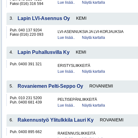
Lue lisää..
Näytä kartalla
Faksi (016) 316 594
3.
Lapin LVI-Asennus Oy
KEMI
Puh. 040 137 9204
LVI-ASENNUKSIA JA LVI-KORJAUKSIA
Faksi (016) 220 093
Lue lisää..
Näytä kartalla
4.
Lapin Puhallusvilla Ky
KEMI
Puh. 0400 391 321
ERISTYSLIIKKEITÄ
Lue lisää..
Näytä kartalla
5.
Rovaniemen Pelti-Seppo Oy
ROVANIEMI
Puh. 010 231 5200
PELTISEPÄNLIIKKEITÄ
Puh. 0400 681 439
Lue lisää..
Näytä kartalla
6.
Rakennustyö Ylitulkkila Lauri Ky
ROVANIEMI
Puh. 0400 895 662
RAKENNUSLIIKKEITÄ