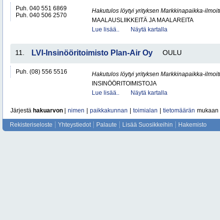
Puh. 040 551 6869
Hakutulos löytyi yrityksen Markkinapaikka-ilmoi
Puh. 040 506 2570
MAALAUSLIIKKEITÄ JA MAALAREITA
Lue lisää..
Näytä kartalla
11.
LVI-Insinööritoimisto Plan-Air Oy
OULU
Puh. (08) 556 5516
Hakutulos löytyi yrityksen Markkinapaikka-ilmoi
INSINÖÖRITOIMISTOJA
Lue lisää..
Näytä kartalla
Järjestä
hakuarvon
|
nimen
|
paikkakunnan
|
toimialan
|
tietomäärän
mukaan
Rekisteriseloste
Yhteystiedot
Palaute
Lisää Suosikkeihin
Hakemisto