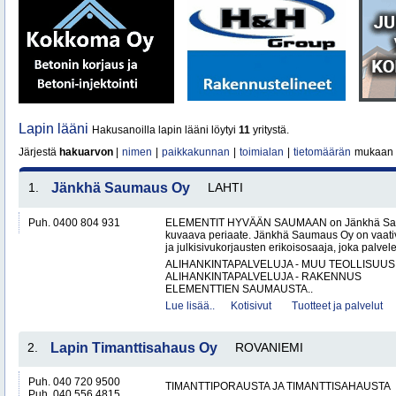
Lapin lääni
Hakusanoilla lapin lääni löytyi
11
yritystä.
Järjestä
hakuarvon
|
nimen
|
paikkakunnan
|
toimialan
|
tietomäärän
mukaan
1.
Jänkhä Saumaus Oy
LAHTI
Puh. 0400 804 931
ELEMENTIT HYVÄÄN SAUMAAN on Jänkhä Saum
kuvaava periaate. Jänkhä Saumaus Oy on vaati
ja julkisivukorjausten erikoisosaaja, joka palvelee 
ALIHANKINTAPALVELUJA - MUU TEOLLISUUS
ALIHANKINTAPALVELUJA - RAKENNUS
ELEMENTTIEN SAUMAUSTA..
Lue lisää..
Kotisivut
Tuotteet ja palvelut
2.
Lapin Timanttisahaus Oy
ROVANIEMI
Puh. 040 720 9500
TIMANTTIPORAUSTA JA TIMANTTISAHAUSTA
Puh. 040 556 4815