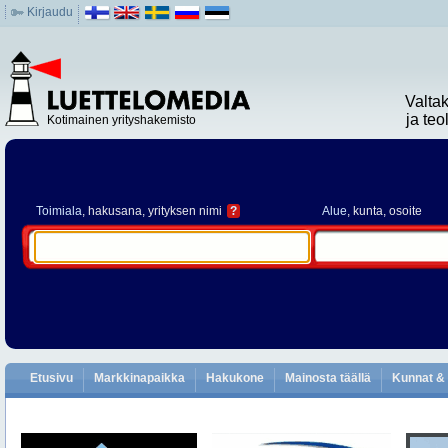
Kirjaudu
Valta
ja te
Kotimainen yrityshakemisto
Toimiala
, hakusana, yrityksen nimi
?
Alue
, kunta, osoite
Etusivu
Markkinapaikka
Hakukone
Mainosta täällä
Kunnat & 