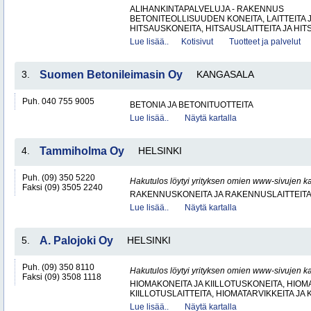
ALIHANKINTAPALVELUJA - RAKENNUS
BETONITEOLLISUUDEN KONEITA, LAITTEITA J
HITSAUSKONEITA, HITSAUSLAITTEITA JA HIT
Lue lisää..
Kotisivut
Tuotteet ja palvelut
3.
Suomen Betonileimasin Oy
KANGASALA
Puh. 040 755 9005
BETONIA JA BETONITUOTTEITA
Lue lisää..
Näytä kartalla
4.
Tammiholma Oy
HELSINKI
Puh. (09) 350 5220
Hakutulos löytyi yrityksen omien www-sivujen ka
Faksi (09) 3505 2240
RAKENNUSKONEITA JA RAKENNUSLAITTEIT
Lue lisää..
Näytä kartalla
5.
A. Palojoki Oy
HELSINKI
Puh. (09) 350 8110
Hakutulos löytyi yrityksen omien www-sivujen ka
Faksi (09) 3508 1118
HIOMAKONEITA JA KIILLOTUSKONEITA, HIOMA
KIILLOTUSLAITTEITA, HIOMATARVIKKEITA JA 
Lue lisää..
Näytä kartalla