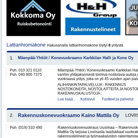
Lattianhiomakone
Hakusanalla lattianhiomakone löytyi
8
yritystä.
1.
Mäenpää-Yhtiöt / Konevuokraamo Karkkilan Halli ja Kone Oy
Puh. 010 321 0110
Mäenpää-Yhtiöt / Konevuokraamo Karkkilan Hal
Puh. 040 900 7375
vanhin yhtäjaksoisesti toimiva nostolava-autoja 
vuokraava yritys, joka on yli 45 vuoden ajan palv
ALIHANKINTAPALVELUJA - RAKENNUS
NOSTOKONEITA, NOSTOLAITTEITA JA NOST
RAKENNUSKALUSTOJA..
Lue lisää..
Kotisivut
Tuotteet ja palvelut
2.
Rakennuskonevuokraamo Kaino Mattila Oy
LOVII
Puh. (019) 533 490
Rakennuskonevuokraus Uusimaa – Rakennusk
Mattila Oy tarjoaa Loviisasta laadukkaat vuokrak
rakennustelineet ja työmaakaluston rakentamisen