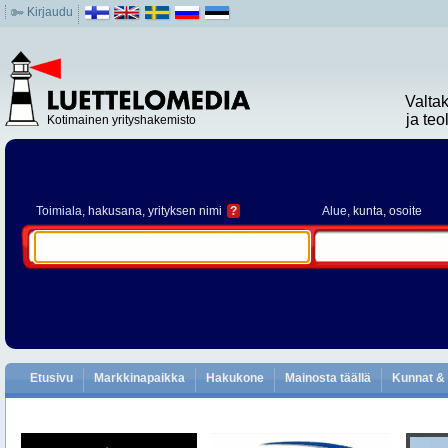
Kirjaudu
Valta
ja te
Kotimainen yrityshakemisto
Toimiala
, hakusana, yrityksen nimi
?
Alue
, kunta, osoite
Etusivu
Markkinapaikka
Hakukone
Mainosta täällä
Kunnat & 