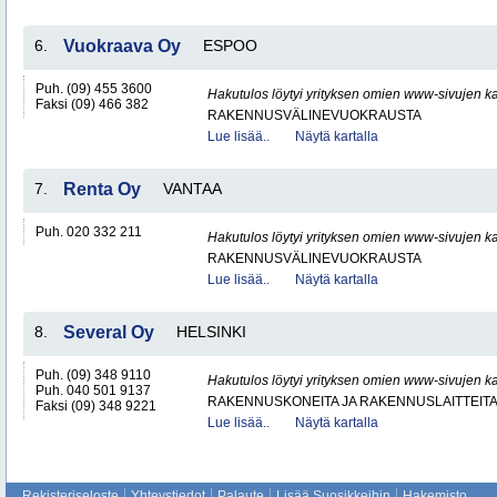
6.
Vuokraava Oy
ESPOO
Puh. (09) 455 3600
Hakutulos löytyi yrityksen omien www-sivujen ka
Faksi (09) 466 382
RAKENNUSVÄLINEVUOKRAUSTA
Lue lisää..
Näytä kartalla
7.
Renta Oy
VANTAA
Puh. 020 332 211
Hakutulos löytyi yrityksen omien www-sivujen ka
RAKENNUSVÄLINEVUOKRAUSTA
Lue lisää..
Näytä kartalla
8.
Several Oy
HELSINKI
Puh. (09) 348 9110
Hakutulos löytyi yrityksen omien www-sivujen ka
Puh. 040 501 9137
RAKENNUSKONEITA JA RAKENNUSLAITTEIT
Faksi (09) 348 9221
Lue lisää..
Näytä kartalla
Rekisteriseloste
Yhteystiedot
Palaute
Lisää Suosikkeihin
Hakemisto