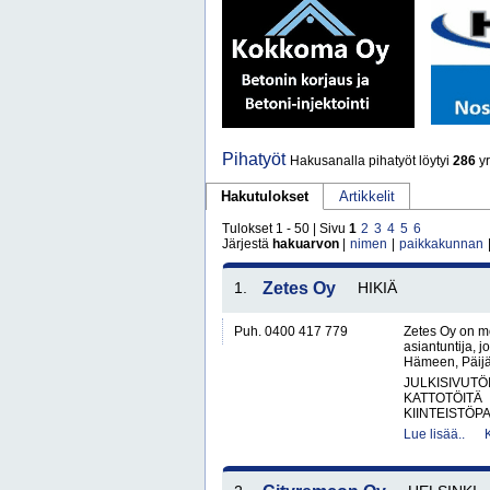
Pihatyöt
Hakusanalla pihatyöt löytyi
286
yr
Hakutulokset
Artikkelit
Tulokset 1 - 50 | Sivu
1
2
3
4
5
6
Järjestä
hakuarvon
|
nimen
|
paikkakunnan
1.
Zetes Oy
HIKIÄ
Puh. 0400 417 779
Zetes Oy on mo
asiantuntija, j
Hämeen, Päijä
JULKISIVUTÖ
KATTOTÖITÄ
KIINTEISTÖPA
Lue lisää..