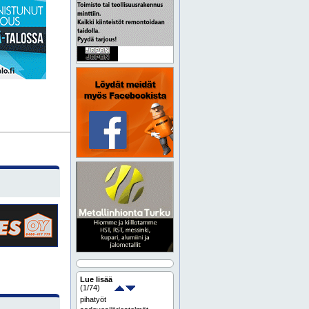
Lue lisää
(
1
/74)
pihatyöt