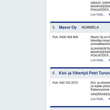
HIEKAT, SOR
MAARAKENNU
POHJATÖITÄ 
Lue lisää..
5.
Mavor Oy
NUMMELA
Puh. 0400 409 808
Mavor Oy on N
toteuttaa maar
ammattitaidol
ALIHANKINTA
MAARAKENNU
POHJATÖITÄ 
Lue lisää..
6.
Kivi- ja Vihertyö Petri Turu
Puh. 040 702 2072
Kivi- ja viher
on kaikki pihoi
Rakennamme Ava
VIHERRAKEN
Lue lisää..