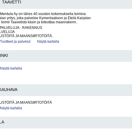
TAAVETTI
 Mentula Ay on lähes 40 vuoden kokemuksella toimiva
an yritys, joka palvelee Kymenlaakson ja Etelä-Karjalan
s toimii Taavetista käsin ja toteuttaa maanrakenn..
PALVELUJA - RAKENNUS
LVELUJA
TÖITÄ JA MAANSIIRTOTÖITÄ..
Tuotteet ja palvelut
Näytä kartalla
INKI
Näytä kartalla
KAUHAVA
STÖITÄ JA MAANSIIRTOTÖITÄ
Näytä kartalla
LA