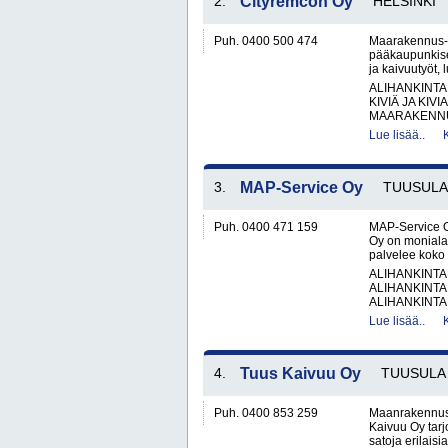
2.
Cityremcon Oy
HELSINKI
Puh. 0400 500 474
Maarakennus- 
pääkaupunkiseu
ja kaivuutyöt, l
ALIHANKINTA
KIVIÄ JA KIV
MAARAKENNUS
Lue lisää..
3.
MAP-Service Oy
TUUSULA
Puh. 0400 471 159
MAP-Service O
Oy on monialai
palvelee koko 
ALIHANKINTA
ALIHANKINTA
ALIHANKINTA
Lue lisää..
4.
Tuus Kaivuu Oy
TUUSULA
Puh. 0400 853 259
Maanrakennus -
Kaivuu Oy tarj
satoja erilais