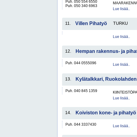
Puh. 050 554 6550
MAARAKENNU
Puh. 050 340 6963
Lue lisää..
11.
Villen Pihatyö
TURKU
Lue lisää..
12.
Hempan rakennus- ja piha
Puh. 044 0555096
Lue lisää..
13.
Kylätalkkari, Ruokolahden
Puh. 040 845 1359
KIINTEISTÖP
Lue lisää..
14.
Koiviston kone- ja pihatyö
Puh. 044 3337430
Lue lisää..