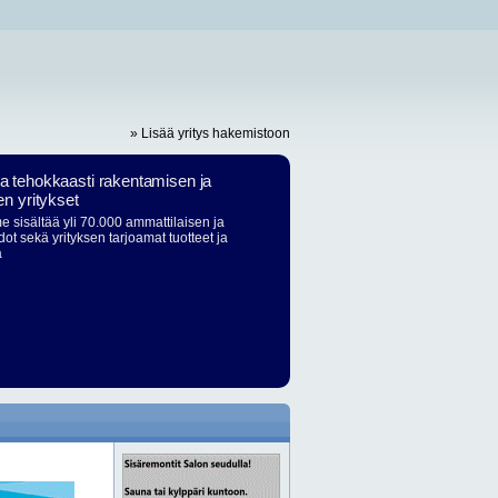
» Lisää yritys hakemistoon
ja tehokkaasti rakentamisen ja
en yritykset
 sisältää yli 70.000 ammattilaisen ja
dot sekä yrityksen tarjoamat tuotteet ja
ä