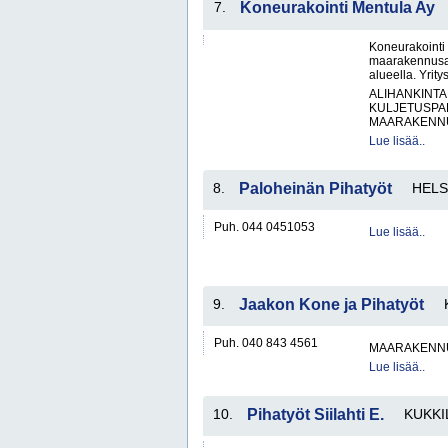
7.
Koneurakointi Mentula Ay
Koneurakointi
maarakennusal
alueella. Yrity
ALIHANKINTA
KULJETUSPA
MAARAKENNUS
Lue lisää..
8.
Paloheinän Pihatyöt
HELS
Puh. 044 0451053
Lue lisää..
9.
Jaakon Kone ja Pihatyöt
Puh. 040 843 4561
MAARAKENNU
Lue lisää..
10.
Pihatyöt Siilahti E.
KUKKI