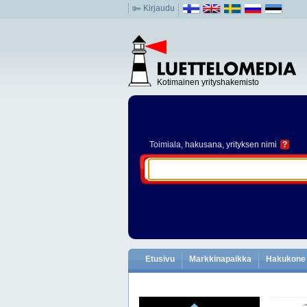
Kirjaudu
Kotimainen yrityshakemisto
Toimiala
, hakusana, yrityksen nimi
?
Etusivu
Markkinapaikka
Hakukone