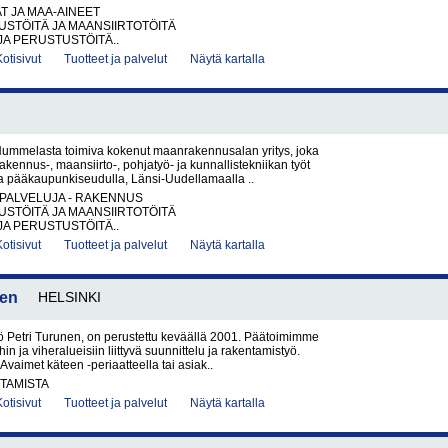
AT JA MAA-AINEET
STÖITÄ JA MAANSIIRTOTÖITÄ
JA PERUSTUSTÖITÄ..
Kotisivut
Tuotteet ja palvelut
Näytä kartalla
ummelasta toimiva kokenut maanrakennusalan yritys, joka
akennus-, maansiirto-, pohjatyö- ja kunnallistekniikan työt
la pääkaupunkiseudulla, Länsi-Uudellamaalla ..
PALVELUJA - RAKENNUS
STÖITÄ JA MAANSIIRTOTÖITÄ
JA PERUSTUSTÖITÄ..
Kotisivut
Tuotteet ja palvelut
Näytä kartalla
nen
HELSINKI
työ Petri Turunen, on perustettu keväällä 2001. Päätoimimme
hin ja viheralueisiin liittyvä suunnittelu ja rakentamistyö.
imet käteen -periaatteella tai asiak..
TAMISTA
Kotisivut
Tuotteet ja palvelut
Näytä kartalla