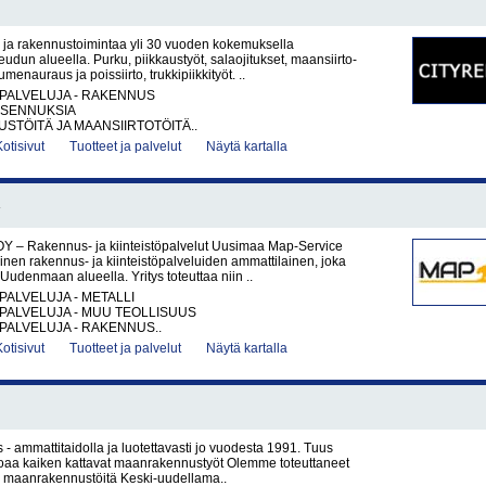
ja rakennustoimintaa yli 30 vuoden kokemuksella
dun alueella. Purku, piikkaustyöt, salaojitukset, maansiirto-
umenauraus ja poissiirto, trukkipiikkityöt. ..
PALVELUJA - RAKENNUS
IASENNUKSIA
TÖITÄ JA MAANSIIRTOTÖITÄ..
Kotisivut
Tuotteet ja palvelut
Näytä kartalla
Y – Rakennus- ja kiinteistöpalvelut Uusimaa Map-Service
nen rakennus- ja kiinteistöpalveluiden ammattilainen, joka
Uudenmaan alueella. Yritys toteuttaa niin ..
PALVELUJA - METALLI
PALVELUJA - MUU TEOLLISUUS
PALVELUJA - RAKENNUS..
Kotisivut
Tuotteet ja palvelut
Näytä kartalla
 ammattitaidolla ja luotettavasti jo vuodesta 1991. Tuus
oaa kaiken kattavat maanraken­nus­työt Olemme toteuttaneet
ia maanrakennustöitä Keski-uudellama..