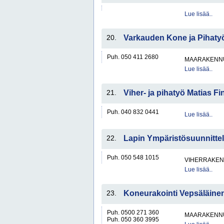
Lue lisää..
20.
Varkauden Kone ja Pihaty
Puh. 050 411 2680
MAARAKENNU
Lue lisää..
21.
Viher- ja pihatyö Matias Fi
Puh. 040 832 0441
Lue lisää..
22.
Lapin Ympäristösuunnittel
Puh. 050 548 1015
VIHERRAKEN
Lue lisää..
23.
Koneurakointi Vepsäläine
Puh. 0500 271 360
MAARAKENNU
Puh. 050 360 3995