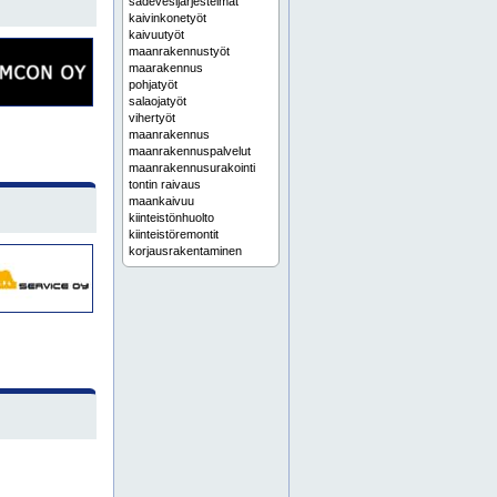
sadevesijärjestelmät
kaivinkonetyöt
kaivuutyöt
maanrakennustyöt
maarakennus
pohjatyöt
salaojatyöt
vihertyöt
maanrakennus
maanrakennuspalvelut
maanrakennusurakointi
tontin raivaus
maankaivuu
kiinteistönhuolto
kiinteistöremontit
korjausrakentaminen
kylpyhuoneremontti
lattiatyöt
maalaustyöt
mittauspalvelu
mittauspalvelut
märkätilaremontti
piharakentaminen
rakennusliike
rakennuspalvelut
rakennussaneeraus
rakennusurakointi
remonttiurakat
sadevesijärjestelmä
saneeraus