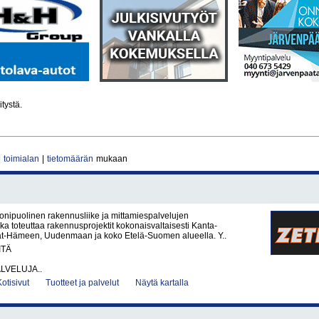
itystä.
|
toimialan
|
tietomäärän
mukaan
nipuolinen rakennusliike ja mittamiespalvelujen
oka toteuttaa rakennusprojektit kokonaisvaltaisesti Kanta-
t-Hämeen, Uudenmaan ja koko Etelä-Suomen alueella. Y..
ITÄ
LVELUJA..
Kotisivut
Tuotteet ja palvelut
Näytä kartalla