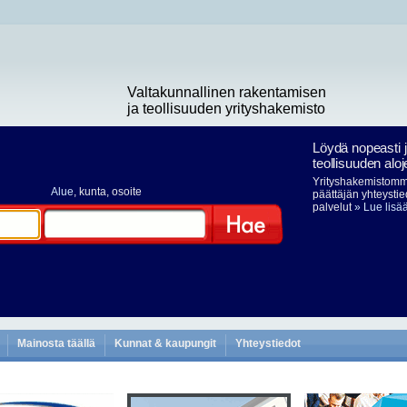
Valtakunnallinen rakentamisen
ja teollisuuden yrityshakemisto
Löydä nopeasti 
teollisuuden aloj
Yrityshakemistomme
Alue
, kunta, osoite
päättäjän yhteystie
palvelut
» Lue lisä
Hae
Mainosta täällä
Kunnat & kaupungit
Yhteystiedot