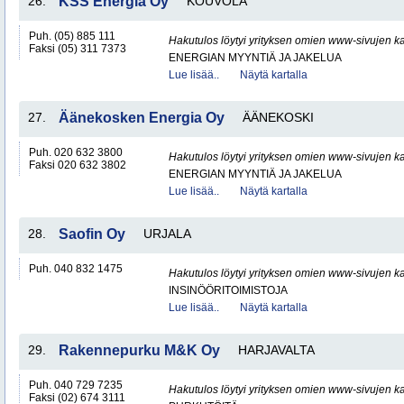
26.
KSS Energia Oy
KOUVOLA
Puh. (05) 885 111
Hakutulos löytyi yrityksen omien www-sivujen ka
Faksi (05) 311 7373
ENERGIAN MYYNTIÄ JA JAKELUA
Lue lisää..
Näytä kartalla
27.
Äänekosken Energia Oy
ÄÄNEKOSKI
Puh. 020 632 3800
Hakutulos löytyi yrityksen omien www-sivujen ka
Faksi 020 632 3802
ENERGIAN MYYNTIÄ JA JAKELUA
Lue lisää..
Näytä kartalla
28.
Saofin Oy
URJALA
Puh. 040 832 1475
Hakutulos löytyi yrityksen omien www-sivujen ka
INSINÖÖRITOIMISTOJA
Lue lisää..
Näytä kartalla
29.
Rakennepurku M&K Oy
HARJAVALTA
Puh. 040 729 7235
Hakutulos löytyi yrityksen omien www-sivujen ka
Faksi (02) 674 3111