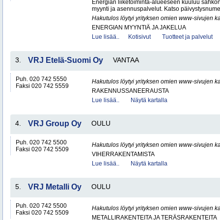
Energian liiketoiminta-alueeseen kuuluu sähkön
myynti ja asennuspalvelut. Katso päivystysnumero
Hakutulos löytyi yrityksen omien www-sivujen ka
ENERGIAN MYYNTIÄ JA JAKELUA
Lue lisää..
Kotisivut
Tuotteet ja palvelut
3.
VRJ Etelä-Suomi Oy
VANTAA
Puh. 020 742 5550
Hakutulos löytyi yrityksen omien www-sivujen ka
Faksi 020 742 5559
RAKENNUSSANEERAUSTA
Lue lisää..
Näytä kartalla
4.
VRJ Group Oy
OULU
Puh. 020 742 5500
Hakutulos löytyi yrityksen omien www-sivujen ka
Faksi 020 742 5509
VIHERRAKENTAMISTA
Lue lisää..
Näytä kartalla
5.
VRJ Metalli Oy
OULU
Puh. 020 742 5500
Hakutulos löytyi yrityksen omien www-sivujen ka
Faksi 020 742 5509
METALLIRAKENTEITA JA TERÄSRAKENTEITA