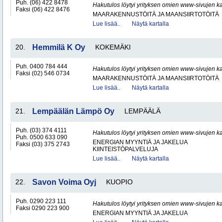
Puh. (06) 422 8478
Hakutulos löytyi yrityksen omien www-sivujen ka
Faksi (06) 422 8476
MAARAKENNUSTÖITÄ JA MAANSIIRTOTÖITÄ
Lue lisää..
Näytä kartalla
20.
Hemmilä K Oy
KOKEMÄKI
Puh. 0400 784 444
Hakutulos löytyi yrityksen omien www-sivujen ka
Faksi (02) 546 0734
MAARAKENNUSTÖITÄ JA MAANSIIRTOTÖITÄ
Lue lisää..
Näytä kartalla
21.
Lempäälän Lämpö Oy
LEMPÄÄLÄ
Puh. (03) 374 4111
Hakutulos löytyi yrityksen omien www-sivujen ka
Puh. 0500 633 090
ENERGIAN MYYNTIÄ JA JAKELUA
Faksi (03) 375 2743
KIINTEISTÖPALVELUJA
Lue lisää..
Näytä kartalla
22.
Savon Voima Oyj
KUOPIO
Puh. 0290 223 111
Hakutulos löytyi yrityksen omien www-sivujen ka
Faksi 0290 223 900
ENERGIAN MYYNTIÄ JA JAKELUA