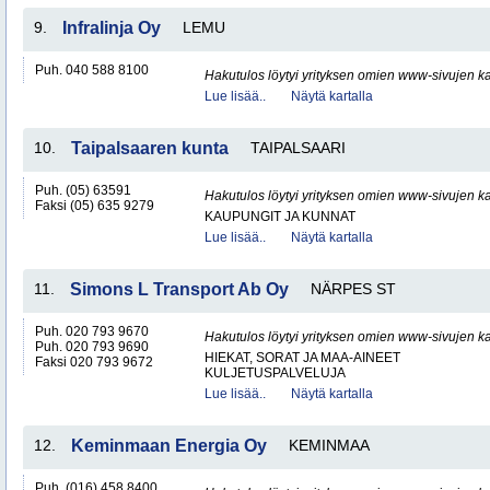
9.
Infralinja Oy
LEMU
Puh. 040 588 8100
Hakutulos löytyi yrityksen omien www-sivujen ka
Lue lisää..
Näytä kartalla
10.
Taipalsaaren kunta
TAIPALSAARI
Puh. (05) 63591
Hakutulos löytyi yrityksen omien www-sivujen ka
Faksi (05) 635 9279
KAUPUNGIT JA KUNNAT
Lue lisää..
Näytä kartalla
11.
Simons L Transport Ab Oy
NÄRPES ST
Puh. 020 793 9670
Hakutulos löytyi yrityksen omien www-sivujen ka
Puh. 020 793 9690
HIEKAT, SORAT JA MAA-AINEET
Faksi 020 793 9672
KULJETUSPALVELUJA
Lue lisää..
Näytä kartalla
12.
Keminmaan Energia Oy
KEMINMAA
Puh. (016) 458 8400