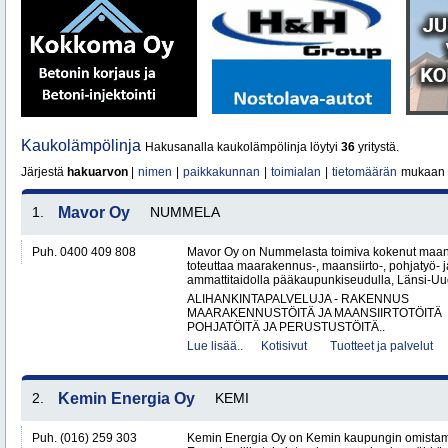
Kaukolämpölinja
Hakusanalla kaukolämpölinja löytyi
36
yritystä.
Järjestä
hakuarvon
|
nimen
|
paikkakunnan
|
toimialan
|
tietomäärän
mukaan
1.
Mavor Oy
NUMMELA
Puh. 0400 409 808
Mavor Oy on Nummelasta toimiva kokenut maanr
toteuttaa maarakennus-, maansiirto-, pohjatyö- j
ammattitaidolla pääkaupunkiseudulla, Länsi-Uud
ALIHANKINTAPALVELUJA - RAKENNUS
MAARAKENNUSTÖITÄ JA MAANSIIRTOTÖITÄ
POHJATÖITÄ JA PERUSTUSTÖITÄ..
Lue lisää..
Kotisivut
Tuotteet ja palvelut
2.
Kemin Energia Oy
KEMI
Puh. (016) 259 303
Kemin Energia Oy on Kemin kaupungin omistam