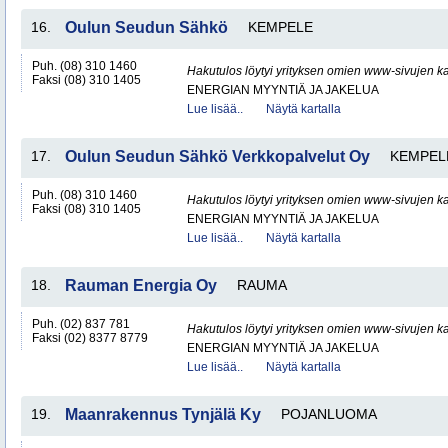
16.
Oulun Seudun Sähkö
KEMPELE
Puh. (08) 310 1460
Hakutulos löytyi yrityksen omien www-sivujen ka
Faksi (08) 310 1405
ENERGIAN MYYNTIÄ JA JAKELUA
Lue lisää..
Näytä kartalla
17.
Oulun Seudun Sähkö Verkkopalvelut Oy
KEMPEL
Puh. (08) 310 1460
Hakutulos löytyi yrityksen omien www-sivujen ka
Faksi (08) 310 1405
ENERGIAN MYYNTIÄ JA JAKELUA
Lue lisää..
Näytä kartalla
18.
Rauman Energia Oy
RAUMA
Puh. (02) 837 781
Hakutulos löytyi yrityksen omien www-sivujen ka
Faksi (02) 8377 8779
ENERGIAN MYYNTIÄ JA JAKELUA
Lue lisää..
Näytä kartalla
19.
Maanrakennus Tynjälä Ky
POJANLUOMA