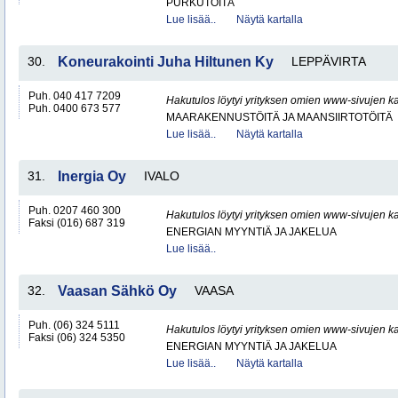
PURKUTÖITÄ
Lue lisää..
Näytä kartalla
30.
Koneurakointi Juha Hiltunen Ky
LEPPÄVIRTA
Puh. 040 417 7209
Hakutulos löytyi yrityksen omien www-sivujen ka
Puh. 0400 673 577
MAARAKENNUSTÖITÄ JA MAANSIIRTOTÖITÄ
Lue lisää..
Näytä kartalla
31.
Inergia Oy
IVALO
Puh. 0207 460 300
Hakutulos löytyi yrityksen omien www-sivujen ka
Faksi (016) 687 319
ENERGIAN MYYNTIÄ JA JAKELUA
Lue lisää..
32.
Vaasan Sähkö Oy
VAASA
Puh. (06) 324 5111
Hakutulos löytyi yrityksen omien www-sivujen ka
Faksi (06) 324 5350
ENERGIAN MYYNTIÄ JA JAKELUA
Lue lisää..
Näytä kartalla