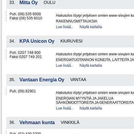
33.
Mitta Oy
OULU
Puh. (08) 535 6000
Hakutulos löytyi yrityksen omien www-sivujen ka
Faksi (08) 535 6010
RAKENNUSMITTAUKSIA
Lue lisää..
Näytä kartalla
34.
KPA Unicon Oy
KIURUVESI
Puh. 0207 748 600
Hakutulos löytyi yrityksen omien www-sivujen ka
Faksi 0207 749 201
ENERGIATUOTANNON KONEITA, LAITTEITA JA
Lue lisää..
Näytä kartalla
35.
Vantaan Energia Oy
VANTAA
Puh. (09) 82901
Hakutulos löytyi yrityksen omien www-sivujen ka
ENERGIAN MYYNTIÄ JA JAKELUA
SÄHKÖMOOTTOREITA JA GENERAATTOREITA
Lue lisää..
Näytä kartalla
36.
Vehmaan kunta
VINKKILÄ