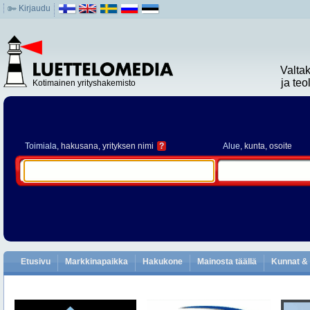
Kirjaudu
Valta
ja te
Kotimainen yrityshakemisto
Toimiala
, hakusana, yrityksen nimi
?
Alue
, kunta, osoite
Etusivu
Markkinapaikka
Hakukone
Mainosta täällä
Kunnat & 