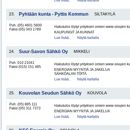
Lue lisää..
Näytä kartalla
23.
Pyhtään kunta - Pyttis Kommun
SILTAKYLÄ
Puh. (05) 4601 5600
Hakutulos löytyi yrityksen omien www-sivujen ka
Faksi (05) 343 1789
KAUPUNGIT JA KUNNAT
Lue lisää..
Näytä kartalla
24.
Suur-Savon Sähkö Oy
MIKKELI
Puh. 010 21041
Hakutulos löytyi yrityksen omien www-sivujen ka
Faksi (015) 151 485
ENERGIAN MYYNTIÄ JA JAKELUA
SÄHKÖALAN TÖITÄ
Lue lisää..
Näytä kartalla
25.
Kouvolan Seudun Sähkö Oy
KOUVOLA
Puh. (05) 885 111
Hakutulos löytyi yrityksen omien www-sivujen ka
Faksi (05) 311 7373
ENERGIAN MYYNTIÄ JA JAKELUA
Lue lisää..
Näytä kartalla