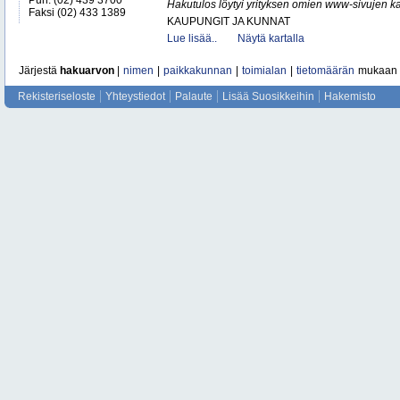
Puh. (02) 439 3700
Hakutulos löytyi yrityksen omien www-sivujen ka
Faksi (02) 433 1389
KAUPUNGIT JA KUNNAT
Lue lisää..
Näytä kartalla
Järjestä
hakuarvon
|
nimen
|
paikkakunnan
|
toimialan
|
tietomäärän
mukaan
Rekisteriseloste
Yhteystiedot
Palaute
Lisää Suosikkeihin
Hakemisto