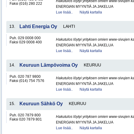
Hakutulos löytyi yrityksen omien www-sivujen ka
Faksi (016) 280 222
ENERGIAN MYYNTIÄ JA JAKELUA
Lue lisää..
Näytä kartalla
13.
Lahti Energia Oy
LAHTI
Puh. 029 0008 000
Hakutulos löytyi yrityksen omien www-sivujen ka
Faksi 029 0008 400
ENERGIAN MYYNTIÄ JA JAKELUA
Lue lisää..
Näytä kartalla
14.
Keuruun Lämpövoima Oy
KEURUU
Puh. 020 787 9800
Hakutulos löytyi yrityksen omien www-sivujen ka
Faksi (014) 754 7576
ENERGIAN MYYNTIÄ JA JAKELUA
Lue lisää..
Näytä kartalla
15.
Keuruun Sähkö Oy
KEURUU
Puh. 020 7879 800
Hakutulos löytyi yrityksen omien www-sivujen ka
Faksi 020 7879 801
ENERGIAN MYYNTIÄ JA JAKELUA
Lue lisää..
Näytä kartalla