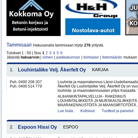
Tammisaari
Hakusanalla tammisaari löytyi
276
yritystä.
Tulokset 1 - 50 | Sivu
1
2
3
4
5
6
Järjestä
hakuarvon
|
nimen
|
paikkakunnan
|
toimialan
|
tietomäärän
mukaan
1.
Louhintaliike Velj. Åkerfelt Oy
KARJAA
Puh. 0400 208 207
Louhinta ja maanrakennus Länsi-Uudellamaalla –
Puh. 0400 514 779
Åkerfelt Oy Louhintaliike Velj. Åkerfelt Oy on v
louhinta- ja maanrakennusalan yritys Karjaalta. Yr
ALIHANKINTAPALVELUJA - RAKENNUS
LOUHINTALIIKKEITÄ JA MURSKAUSLIIKKEITÄ
MAARAKENNUSTÖITÄ JA MAANSIIRTOTÖITÄ..
Lue lisää..
Kotisivut
Tuotteet ja palvelut
2.
Espoon Hissi Oy
ESPOO