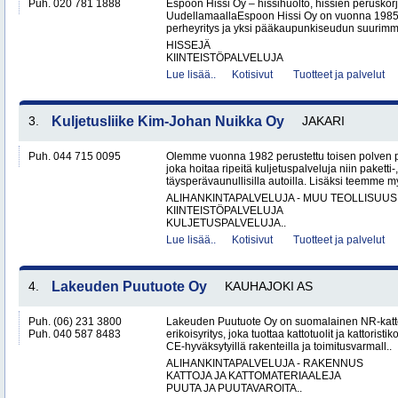
Puh. 020 781 1888
Espoon Hissi Oy – hissihuolto, hissien peruskorj
UudellamaallaEspoon Hissi Oy on vuonna 1985 
perheyritys ja yksi pääkaupunkiseudun suurimmis
HISSEJÄ
KIINTEISTÖPALVELUJA
Lue lisää..
Kotisivut
Tuotteet ja palvelut
3.
Kuljetusliike Kim-Johan Nuikka Oy
JAKARI
Puh. 044 715 0095
Olemme vuonna 1982 perustettu toisen polven po
joka hoitaa ripeitä kuljetuspalveluja niin paketti-
täysperävaunullisilla autoilla. Lisäksi teemme my
ALIHANKINTAPALVELUJA - MUU TEOLLISUUS
KIINTEISTÖPALVELUJA
KULJETUSPALVELUJA..
Lue lisää..
Kotisivut
Tuotteet ja palvelut
4.
Lakeuden Puutuote Oy
KAUHAJOKI AS
Puh. (06) 231 3800
Lakeuden Puutuote Oy on suomalainen NR-katto
Puh. 040 587 8483
erikoisyritys, joka tuottaa kattotuolit ja kattoristik
CE-hyväksytyillä rakenteilla ja toimitusvarmall..
ALIHANKINTAPALVELUJA - RAKENNUS
KATTOJA JA KATTOMATERIAALEJA
PUUTA JA PUUTAVAROITA..