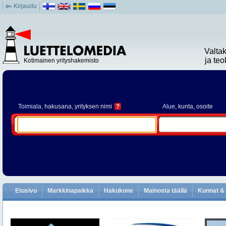
Kirjaudu
Valta
ja te
Kotimainen yrityshakemisto
Toimiala
, hakusana, yrityksen nimi
?
Alue
, kunta, osoite
Etusivu
Markkinapaikka
Hakukone
Mainosta täällä
Kunnat & 