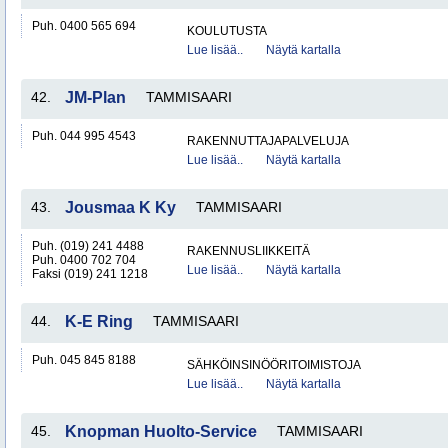
Puh. 0400 565 694
KOULUTUSTA
Lue lisää..
Näytä kartalla
42.
JM-Plan
TAMMISAARI
Puh. 044 995 4543
RAKENNUTTAJAPALVELUJA
Lue lisää..
Näytä kartalla
43.
Jousmaa K Ky
TAMMISAARI
Puh. (019) 241 4488
RAKENNUSLIIKKEITÄ
Puh. 0400 702 704
Lue lisää..
Näytä kartalla
Faksi (019) 241 1218
44.
K-E Ring
TAMMISAARI
Puh. 045 845 8188
SÄHKÖINSINÖÖRITOIMISTOJA
Lue lisää..
Näytä kartalla
45.
Knopman Huolto-Service
TAMMISAARI