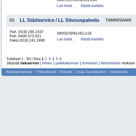
KIINTEISTÖPALVELUJA
Lue lisää..
Näytä kartalla
50.
LL Städservice / LL Siivouspalvelu
TAMMISAARI
Puh. (019) 246 2337
SIIVOUSPALVELUJA
Puh. 0400 473 021
Lue lisää..
Näytä kartalla
Faksi (019) 241 2490
Tulokset 1 - 50 | Sivu
1
2
3
4
5
6
Järjestä
hakuarvon
|
nimen
|
paikkakunnan
|
toimialan
|
tietomäärän
mukaan
Rekisteriseloste
Yhteystiedot
Palaute
Lisää Suosikkeihin
Hakemisto