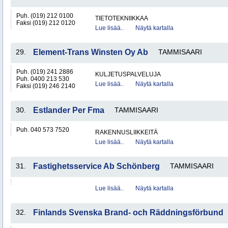
Puh. (019) 212 0100
TIETOTEKNIIKKAA
Faksi (019) 212 0120
Lue lisää..
Näytä kartalla
29.
Element-Trans Winsten Oy Ab
TAMMISAARI
Puh. (019) 241 2886
KULJETUSPALVELUJA
Puh. 0400 213 530
Lue lisää..
Näytä kartalla
Faksi (019) 246 2140
30.
Estlander Per Fma
TAMMISAARI
Puh. 040 573 7520
RAKENNUSLIIKKEITÄ
Lue lisää..
Näytä kartalla
31.
Fastighetsservice Ab Schönberg
TAMMISAARI
Lue lisää..
Näytä kartalla
32.
Finlands Svenska Brand- och Räddningsförbund