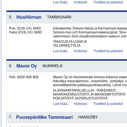
Lue lisää..
Kotisivut
Tuotteet ja palvelut
5.
HusHörnan
TAMMISAARI
Puh. (019) 241 6660
Edustamme Simons-taloja ja Kermansavi-kaakeli
Faksi (019) 241 6680
Simons-hus och Kermansavi-kakelungnar. Sivo
rakennetun Sivo-muuttovalmistalon laatuun voit l
TAKKOJA JA UUNEJA
TALOPAKETTEJA
Lue lisää..
Kotisivut
Tuotteet ja palvelut
6.
Mavor Oy
NUMMELA
Puh. 0400 409 808
Mavor Oy on Nummelasta toimiva kokenut maanr
toteuttaa maarakennus-, maansiirto-, pohjatyö- j
ammattitaidolla pääkaupunkiseudulla, Länsi-Uud
ALIHANKINTAPALVELUJA - RAKENNUS
MAARAKENNUSTÖITÄ JA MAANSIIRTOTÖITÄ
POHJATÖITÄ JA PERUSTUSTÖITÄ..
Lue lisää..
Kotisivut
Tuotteet ja palvelut
7.
Puusepänliike Tammisaari
HANGÖBY