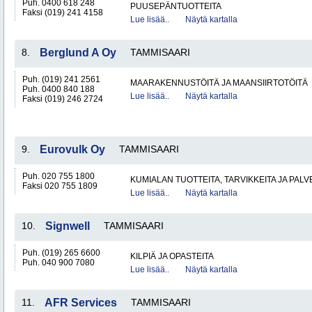
Puh. 0400 618 248
PUUSEPÄNTUOTTEITA
Faksi (019) 241 4158
Lue lisää..
Näytä kartalla
8.
Berglund A Oy
TAMMISAARI
Puh. (019) 241 2561
MAARAKENNUSTÖITÄ JA MAANSIIRTOTÖITÄ
Puh. 0400 840 188
Lue lisää..
Näytä kartalla
Faksi (019) 246 2724
9.
Eurovulk Oy
TAMMISAARI
Puh. 020 755 1800
KUMIALAN TUOTTEITA, TARVIKKEITA JA PAL
Faksi 020 755 1809
Lue lisää..
Näytä kartalla
10.
Signwell
TAMMISAARI
Puh. (019) 265 6600
KILPIÄ JA OPASTEITA
Puh. 040 900 7080
Lue lisää..
Näytä kartalla
11.
AFR Services
TAMMISAARI