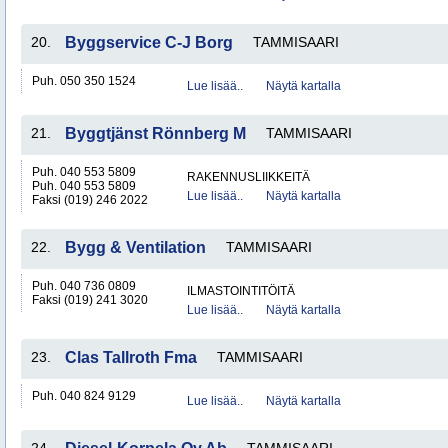
20.
Byggservice C-J Borg
TAMMISAARI
Puh. 050 350 1524
Lue lisää..
Näytä kartalla
21.
Byggtjänst Rönnberg M
TAMMISAARI
Puh. 040 553 5809
RAKENNUSLIIKKEITÄ
Puh. 040 553 5809
Lue lisää..
Näytä kartalla
Faksi (019) 246 2022
22.
Bygg & Ventilation
TAMMISAARI
Puh. 040 736 0809
ILMASTOINTITÖITÄ
Faksi (019) 241 3020
Lue lisää..
Näytä kartalla
23.
Clas Tallroth Fma
TAMMISAARI
Puh. 040 824 9129
Lue lisää..
Näytä kartalla