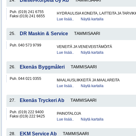
24.
Diesel-Korpela Oy Ab
TAMMISAARI
Puh. (019) 241 6755
HYDRAULISIA KONEITA, LAITTEITA JA TARVIK
Faksi (019) 241 6655
Lue lisää..
Näytä kartalla
25.
DR Maskin & Service
TAMMISAARI
Puh. 040 573 9799
VENEITÄ JA VENEVEISTÄMÖITÄ
Lue lisää..
Näytä kartalla
26.
Ekenäs Byggmåleri
TAMMISAARI
Puh. 044 021 0355
MAALAUSLIIKKEITÄ JA MAALAREITA
Lue lisää..
Näytä kartalla
27.
Ekenäs Tryckeri Ab
TAMMISAARI
Puh. (019) 222 9400
PAINOTALOJA
Faksi (019) 222 9425
Lue lisää..
Näytä kartalla
28.
EKM Service Ab
TAMMISAARI