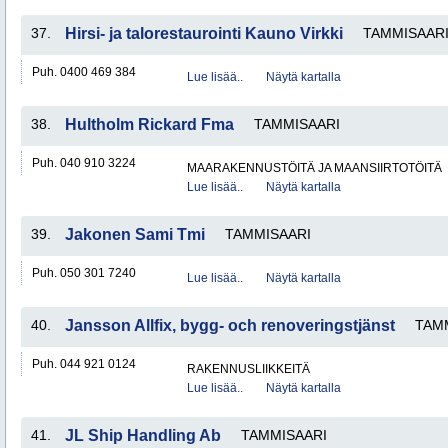
37.
Hirsi- ja talorestaurointi Kauno Virkki
TAMMISAAR
Puh. 0400 469 384
Lue lisää..
Näytä kartalla
38.
Hultholm Rickard Fma
TAMMISAARI
Puh. 040 910 3224
MAARAKENNUSTÖITÄ JA MAANSIIRTOTÖITÄ
Lue lisää..
Näytä kartalla
39.
Jakonen Sami Tmi
TAMMISAARI
Puh. 050 301 7240
Lue lisää..
Näytä kartalla
40.
Jansson Allfix, bygg- och renoveringstjänst
TAM
Puh. 044 921 0124
RAKENNUSLIIKKEITÄ
Lue lisää..
Näytä kartalla
41.
JL Ship Handling Ab
TAMMISAARI