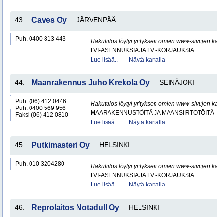
43.
Caves Oy
JÄRVENPÄÄ
Puh. 0400 813 443
Hakutulos löytyi yrityksen omien www-sivujen ka
LVI-ASENNUKSIA JA LVI-KORJAUKSIA
Lue lisää..
Näytä kartalla
44.
Maanrakennus Juho Krekola Oy
SEINÄJOKI
Puh. (06) 412 0446
Hakutulos löytyi yrityksen omien www-sivujen ka
Puh. 0400 569 956
MAARAKENNUSTÖITÄ JA MAANSIIRTOTÖITÄ
Faksi (06) 412 0810
Lue lisää..
Näytä kartalla
45.
Putkimasteri Oy
HELSINKI
Puh. 010 3204280
Hakutulos löytyi yrityksen omien www-sivujen ka
LVI-ASENNUKSIA JA LVI-KORJAUKSIA
Lue lisää..
Näytä kartalla
46.
Reprolaitos Notadull Oy
HELSINKI