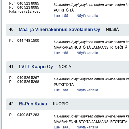
Puh. 040 523 8085
Hakutulos löytyi yrityksen omien www-sivujen ka
Puh. 040 523 8085
PUTKITÖITÄ
Faksi (03) 212 7085
Lue lisää..
Näytä kartalla
40.
Maa- ja Viherrakennus Savolainen Oy
NILSIÄ
Puh. 044 748 1500
Hakutulos löytyi yrityksen omien www-sivujen ka
MAARAKENNUSTÖITÄ JA MAANSIIRTOTÖITÄ
Lue lisää..
Näytä kartalla
41.
LVI T. Kaapu Oy
NOKIA
Puh. 040 526 5267
Hakutulos löytyi yrityksen omien www-sivujen ka
Puh. 040 526 5268
PUTKITÖITÄ
Lue lisää..
Näytä kartalla
42.
Ri-Pen Kaivu
KUOPIO
Puh. 0400 847 283
Hakutulos löytyi yrityksen omien www-sivujen ka
MAARAKENNUSTÖITÄ JA MAANSIIRTOTÖITÄ
Lue lisää..
Näytä kartalla