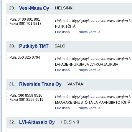
29.
Vesi-Masa Oy
HELSINKI
Puh. 0400 801 801
Hakutulos löytyi yrityksen omien www-sivujen ka
Faksi (09) 701 9817
PUTKITÖITÄ
Lue lisää..
Näytä kartalla
30.
Putkityö TMT
SALO
Puh. 050 325 0704
Hakutulos löytyi yrityksen omien www-sivujen ka
LVI-ASENNUKSIA JA LVI-KORJAUKSIA
Lue lisää..
Näytä kartalla
31.
Riverside Trans Oy
VANTAA
Puh. (09) 8559 9510
Hakutulos löytyi yrityksen omien www-sivujen ka
Faksi (09) 8559 9511
MAARAKENNUSTÖITÄ JA MAANSIIRTOTÖITÄ
Lue lisää..
Näytä kartalla
32.
LVI-Aittasalo Oy
HELSINKI