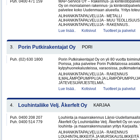
Puh. 0400 471 159
MAP-Service OY – Rakennus- ja kiinteistöpalv
Oy on monialainen rakennus- ja kiinteistöpalvel
palvelee koko Uudenmaan alueella. Yritys toteutt
ALIHANKINTAPALVELUJA - METALLI
ALIHANKINTAPALVELUJA - MUU TEOLLISUUS
ALIHANKINTAPALVELUJA - RAKENNUS..
Lue lisää..
Kotisivut
Tuotteet ja palvelut
3.
Porin Putkirakentajat Oy
PORI
Puh. (02) 630 1800
Porin Putkirakentajat Oy on yli 80 vuotta toiminut
Porissa, joka palvelee Porin Putkitalossa asiakka
kylpyhuonekalusteissa, varaosissa, putkimateria
ALIHANKINTAPALVELUJA - RAKENNUS
ILMALÄMPÖPUMPPUJA JA LÄMPÖPUMPPUJ
JÄTEVESIJÄRJESTELMIÄ..
Lue lisää..
Kotisivut
Tuotteet ja palvelut
4.
Louhintaliike Velj. Åkerfelt Oy
KARJAA
Puh. 0400 208 207
Louhinta ja maanrakennus Länsi-Uudellamaalla –
Puh. 0400 514 779
Åkerfelt Oy Louhintaliike Velj. Åkerfelt Oy on v
louhinta- ja maanrakennusalan yritys Karjaalta. Yr
ALIHANKINTAPALVELUJA - RAKENNUS
LOUHINTALIIKKEITÄ JA MURSKAUSLIIKKEITÄ