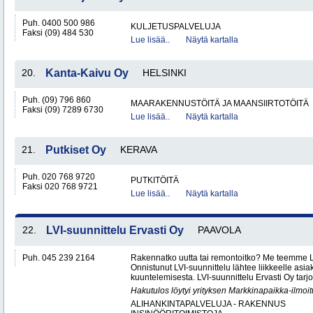
Puh. 0400 500 986
KULJETUSPALVELUJA
Faksi (09) 484 530
Lue lisää..
Näytä kartalla
20.
Kanta-Kaivu Oy
HELSINKI
Puh. (09) 796 860
MAARAKENNUSTÖITÄ JA MAANSIIRTOTÖITÄ
Faksi (09) 7289 6730
Lue lisää..
Näytä kartalla
21.
Putkiset Oy
KERAVA
Puh. 020 768 9720
PUTKITÖITÄ
Faksi 020 768 9721
Lue lisää..
Näytä kartalla
22.
LVI-suunnittelu Ervasti Oy
PAAVOLA
Puh. 045 239 2164
Rakennatko uutta tai remontoitko? Me teemme LV
Onnistunut LVI-suunnittelu lähtee liikkeelle asi
kuuntelemisesta. LVI-suunnittelu Ervasti Oy tarj
Hakutulos löytyi yrityksen Markkinapaikka-ilmoi
ALIHANKINTAPALVELUJA - RAKENNUS