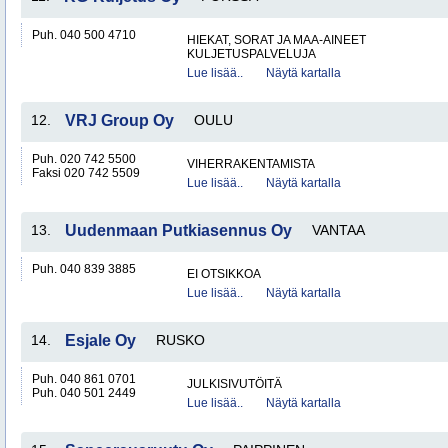
Puh. 040 500 4710
HIEKAT, SORAT JA MAA-AINEET
KULJETUSPALVELUJA
Lue lisää..
Näytä kartalla
12.
VRJ Group Oy
OULU
Puh. 020 742 5500
VIHERRAKENTAMISTA
Faksi 020 742 5509
Lue lisää..
Näytä kartalla
13.
Uudenmaan Putkiasennus Oy
VANTAA
Puh. 040 839 3885
EI OTSIKKOA
Lue lisää..
Näytä kartalla
14.
Esjale Oy
RUSKO
Puh. 040 861 0701
JULKISIVUTÖITÄ
Puh. 040 501 2449
Lue lisää..
Näytä kartalla