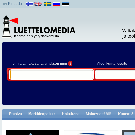
Kirjaudu
Valta
ja te
Kotimainen yrityshakemisto
Toimiala
, hakusana, yrityksen nimi
?
Alue
, kunta, osoite
Etusivu
Markkinapaikka
Hakukone
Mainosta täällä
Kunnat & 