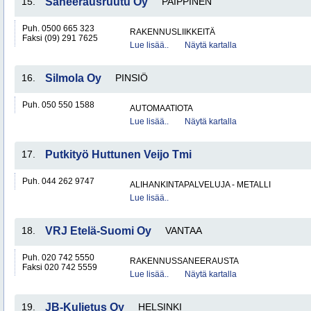
15.
Saneerausruutu Oy
PAIPPINEN
Puh. 0500 665 323
RAKENNUSLIIKKEITÄ
Faksi (09) 291 7625
Lue lisää..
Näytä kartalla
16.
Silmola Oy
PINSIÖ
Puh. 050 550 1588
AUTOMAATIOTA
Lue lisää..
Näytä kartalla
17.
Putkityö Huttunen Veijo Tmi
Puh. 044 262 9747
ALIHANKINTAPALVELUJA - METALLI
Lue lisää..
18.
VRJ Etelä-Suomi Oy
VANTAA
Puh. 020 742 5550
RAKENNUSSANEERAUSTA
Faksi 020 742 5559
Lue lisää..
Näytä kartalla
19.
JB-Kuljetus Oy
HELSINKI