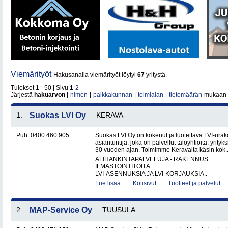
Viemärityöt
Hakusanalla viemärityöt löytyi
67
yritystä.
Tulokset 1 - 50 | Sivu
1
2
Järjestä
hakuarvon
|
nimen
|
paikkakunnan
|
toimialan
|
tietomäärän
mukaan
1.
Suokas LVI Oy
KERAVA
Puh. 0400 460 905
Suokas LVI Oy on kokenut ja luotettava LVI-urako
asiantuntija, joka on palvellut taloyhtiöitä, yrityks
30 vuoden ajan. Toimimme Keravalta käsin kok.
ALIHANKINTAPALVELUJA - RAKENNUS
ILMASTOINTITÖITÄ
LVI-ASENNUKSIA JA LVI-KORJAUKSIA..
Lue lisää..
Kotisivut
Tuotteet ja palvelut
2.
MAP-Service Oy
TUUSULA