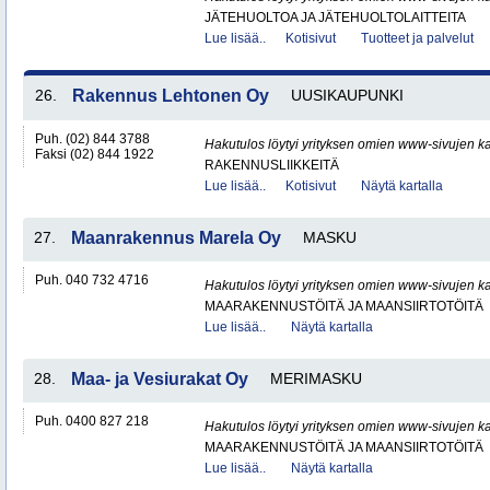
JÄTEHUOLTOA JA JÄTEHUOLTOLAITTEITA
Lue lisää..
Kotisivut
Tuotteet ja palvelut
26.
Rakennus Lehtonen Oy
UUSIKAUPUNKI
Puh. (02) 844 3788
Hakutulos löytyi yrityksen omien www-sivujen ka
Faksi (02) 844 1922
RAKENNUSLIIKKEITÄ
Lue lisää..
Kotisivut
Näytä kartalla
27.
Maanrakennus Marela Oy
MASKU
Puh. 040 732 4716
Hakutulos löytyi yrityksen omien www-sivujen ka
MAARAKENNUSTÖITÄ JA MAANSIIRTOTÖITÄ
Lue lisää..
Näytä kartalla
28.
Maa- ja Vesiurakat Oy
MERIMASKU
Puh. 0400 827 218
Hakutulos löytyi yrityksen omien www-sivujen ka
MAARAKENNUSTÖITÄ JA MAANSIIRTOTÖITÄ
Lue lisää..
Näytä kartalla