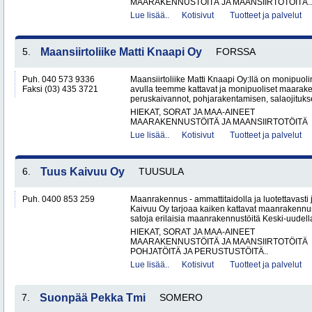
MAARAKENNUSTÖITÄ JA MAANSIIRTOTÖITÄ..
Lue lisää..
Kotisivut
Tuotteet ja palvelut
5.
Maansiirtoliike Matti Knaapi Oy
FORSSA
Puh. 040 573 9336
Maansiirtoliike Matti Knaapi Oy:llä on monipuol
Faksi (03) 435 3721
avulla teemme kattavat ja monipuoliset maarak
peruskaivannot, pohjarakentamisen, salaojitukse
HIEKAT, SORAT JA MAA-AINEET
MAARAKENNUSTÖITÄ JA MAANSIIRTOTÖITÄ
Lue lisää..
Kotisivut
Tuotteet ja palvelut
6.
Tuus Kaivuu Oy
TUUSULA
Puh. 0400 853 259
Maanrakennus - ammattitaidolla ja luotettavasti
Kaivuu Oy tarjoaa kaiken kattavat maanraken­nu
satoja erilaisia maanrakennustöitä Keski-uudell
HIEKAT, SORAT JA MAA-AINEET
MAARAKENNUSTÖITÄ JA MAANSIIRTOTÖITÄ
POHJATÖITÄ JA PERUSTUSTÖITÄ..
Lue lisää..
Kotisivut
Tuotteet ja palvelut
7.
Suonpää Pekka Tmi
SOMERO