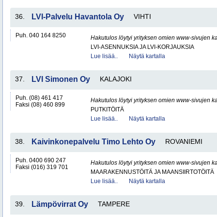
36.
LVI-Palvelu Havantola Oy
VIHTI
Puh. 040 164 8250
Hakutulos löytyi yrityksen omien www-sivujen ka
LVI-ASENNUKSIA JA LVI-KORJAUKSIA
Lue lisää..
Näytä kartalla
37.
LVI Simonen Oy
KALAJOKI
Puh. (08) 461 417
Hakutulos löytyi yrityksen omien www-sivujen ka
Faksi (08) 460 899
PUTKITÖITÄ
Lue lisää..
Näytä kartalla
38.
Kaivinkonepalvelu Timo Lehto Oy
ROVANIEMI
Puh. 0400 690 247
Hakutulos löytyi yrityksen omien www-sivujen ka
Faksi (016) 319 701
MAARAKENNUSTÖITÄ JA MAANSIIRTOTÖITÄ
Lue lisää..
Näytä kartalla
39.
Lämpövirrat Oy
TAMPERE