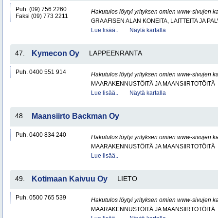
Puh. (09) 756 2260
Hakutulos löytyi yrityksen omien www-sivujen ka
Faksi (09) 773 2211
GRAAFISEN ALAN KONEITA, LAITTEITA JA PA
Lue lisää..
Näytä kartalla
47.
Kymecon Oy
LAPPEENRANTA
Puh. 0400 551 914
Hakutulos löytyi yrityksen omien www-sivujen ka
MAARAKENNUSTÖITÄ JA MAANSIIRTOTÖITÄ
Lue lisää..
Näytä kartalla
48.
Maansiirto Backman Oy
Puh. 0400 834 240
Hakutulos löytyi yrityksen omien www-sivujen ka
MAARAKENNUSTÖITÄ JA MAANSIIRTOTÖITÄ
Lue lisää..
49.
Kotimaan Kaivuu Oy
LIETO
Puh. 0500 765 539
Hakutulos löytyi yrityksen omien www-sivujen ka
MAARAKENNUSTÖITÄ JA MAANSIIRTOTÖITÄ