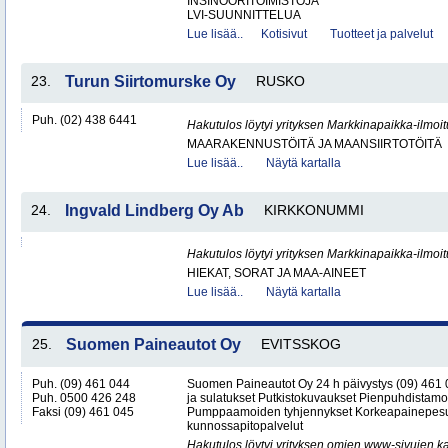
INSINÖÖRITOIMISTOJA
LVI-SUUNNITTELUA
Lue lisää..
Kotisivut
Tuotteet ja palvelut
23.
Turun Siirtomurske Oy
RUSKO
Puh. (02) 438 6441
Hakutulos löytyi yrityksen Markkinapaikka-ilmoi
MAARAKENNUSTÖITÄ JA MAANSIIRTOTÖITÄ
Lue lisää..
Näytä kartalla
24.
Ingvald Lindberg Oy Ab
KIRKKONUMMI
Hakutulos löytyi yrityksen Markkinapaikka-ilmoi
HIEKAT, SORAT JA MAA-AINEET
Lue lisää..
Näytä kartalla
25.
Suomen Paineautot Oy
EVITSSKOG
Puh. (09) 461 044
Suomen Paineautot Oy 24 h päivystys (09) 461
Puh. 0500 426 248
ja sulatukset Putkistokuvaukset Pienpuhdistamo
Faksi (09) 461 045
Pumppaamoiden tyhjennykset Korkeapainepesu
kunnossapitopalvelut
Hakutulos löytyi yrityksen omien www-sivujen ka