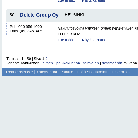
Lue lisää..
Näytä kartalla
50.
Delete Group Oy
HELSINKI
Puh. 010 656 1000
Hakutulos löytyi yrityksen omien www-sivujen ka
Faksi (09) 346 3479
EI OTSIKKOA
Lue lisää..
Näytä kartalla
Tulokset 1 - 50 | Sivu
1
2
Järjestä
hakuarvon
|
nimen
|
paikkakunnan
|
toimialan
|
tietomäärän
mukaan
Rekisteriseloste
Yhteystiedot
Palaute
Lisää Suosikkeihin
Hakemisto