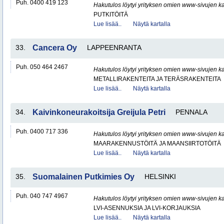
Puh. 0400 419 123
Hakutulos löytyi yrityksen omien www-sivujen ka
PUTKITÖITÄ
Lue lisää..
Näytä kartalla
33.
Cancera Oy
LAPPEENRANTA
Puh. 050 464 2467
Hakutulos löytyi yrityksen omien www-sivujen ka
METALLIRAKENTEITA JA TERÄSRAKENTEITA
Lue lisää..
Näytä kartalla
34.
Kaivinkoneurakoitsija Greijula Petri
PENNALA
Puh. 0400 717 336
Hakutulos löytyi yrityksen omien www-sivujen ka
MAARAKENNUSTÖITÄ JA MAANSIIRTOTÖITÄ
Lue lisää..
Näytä kartalla
35.
Suomalainen Putkimies Oy
HELSINKI
Puh. 040 747 4967
Hakutulos löytyi yrityksen omien www-sivujen ka
LVI-ASENNUKSIA JA LVI-KORJAUKSIA
Lue lisää..
Näytä kartalla