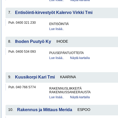
Lue lisää..
Näytä kartalla
7.
Entisöinti-kirvestyöt Kalervo Virkki Tmi
Puh. 0400 321 230
ENTISÖINTIÄ
Lue lisää..
8.
Ihoden Puutyö Ky
IHODE
Puh. 0400 534 093
PUUSEPÄNTUOTTEITA
Lue lisää..
Näytä kartalla
9.
Kuusikorpi Kari Tmi
KAARINA
Puh. 040 766 5774
RAKENNUSLIIKKEITÄ
RAKENNUSSANEERAUSTA
Lue lisää..
Näytä kartalla
10.
Rakennus ja Mittaus Merida
ESPOO