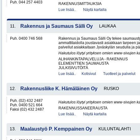
Puh. 044 257 4403
RAKENNUSMITTAUKSIA
Lue lisää..
Näytä kartalla
11.
Rakennus ja Saumaus Sälli Oy
LAUKAA
Puh. 0400 746 568
Rakennus ja Saumaus Sälli Oy tekee saumaustyö
ammattitaidolla joustavasti asiakkaan tarpeen j
palvellut asiakkaitaan Jyväskylän seudulla ja p
Hakutulos löytyi yrityksen omien www-sivujen ka
ALIHANKINTAPALVELUJA - RAKENNUS
ELEMENTTIEN SAUMAUSTA
JULKISIVUTÖITÄ
Lue lisää..
Kotisivut
Tuotteet ja palvelut
12.
Rakennusliike K. Hämäläinen Oy
RUSKO
Puh. (02) 432 2487
Hakutulos löytyi yrityksen omien www-sivujen ka
Puh. 0400 521 664
RAKENNUSSANEERAUSTA
Faksi (02) 432 2487
Lue lisää..
Näytä kartalla
13.
Maalaustyö P. Kemppainen Oy
KULUNTALAHTI