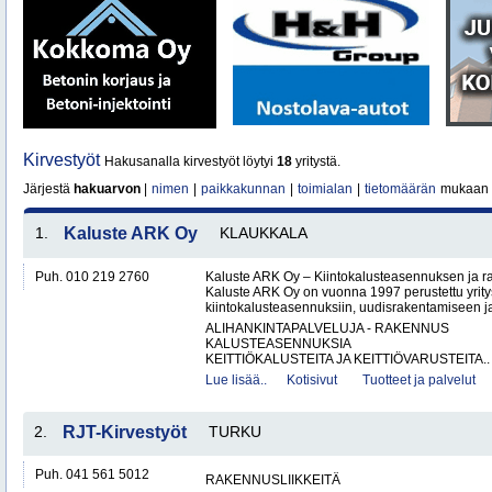
Kirvestyöt
Hakusanalla kirvestyöt löytyi
18
yritystä.
Järjestä
hakuarvon
|
nimen
|
paikkakunnan
|
toimialan
|
tietomäärän
mukaan
1.
Kaluste ARK Oy
KLAUKKALA
Puh. 010 219 2760
Kaluste ARK Oy – Kiintokalusteasennuksen ja r
Kaluste ARK Oy on vuonna 1997 perustettu yritys
kiintokalusteasennuksiin, uudisrakentamiseen ja
ALIHANKINTAPALVELUJA - RAKENNUS
KALUSTEASENNUKSIA
KEITTIÖKALUSTEITA JA KEITTIÖVARUSTEITA..
Lue lisää..
Kotisivut
Tuotteet ja palvelut
2.
RJT-Kirvestyöt
TURKU
Puh. 041 561 5012
RAKENNUSLIIKKEITÄ