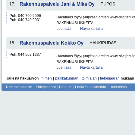
17.
Rakennuspalvelu Jani & Mika Oy
TUPOS
Puh. 040 760 6596
Hakutulos löytyi yrityksen omien www-sivujen ka
Puh. 040 740 9931
RAKENNUSLIIKKEITÄ
Lue lisää..
Näytä kartalla
18.
Rakennuspalvelu Kokko Oy
HAUKIPUDAS
Puh. 044 562 1337
Hakutulos löytyi yrityksen omien www-sivujen ka
RAKENNUSLIIKKEITÄ
Lue lisää..
Näytä kartalla
Järjestä
hakuarvon
|
nimen
|
paikkakunnan
|
toimialan
|
tietomäärän
mukaan
Rekisteriseloste
Yhteystiedot
Palaute
Lisää Suosikkeihin
Hakemisto