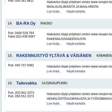
Puh. 050 341 9811
Hakutulos löytyi yrityksen omien www-sivujen ka
MAALAUSLIIKKEITÄ JA MAALAREITA
Lue lisää..
Näytä kartalla
14.
BA-RA Oy
RAISIO
Puh. 0400 528 764
Hakutulos löytyi yrityksen omien www-sivujen ka
Faksi (02) 438 9387
RAKENNUSSANEERAUSTA
Lue lisää..
Näytä kartalla
15.
RAKENNUSTYÖ YLTÄVÄ & VÄISÄNEN
KÄMMEN
Puh. 040 707 0082
Hakutulos löytyi yrityksen omien www-sivujen ka
Lue lisää..
Näytä kartalla
16.
Taitovakka
UUSIKAUPUNKI
Puh. (02) 841 3373
Hakutulos löytyi yrityksen omien www-sivujen ka
Puh. 050 551 3373
HENKILÖSTÖVUOKRAUSTA JA TYÖVOIMANV
Lue lisää..
Näytä kartalla