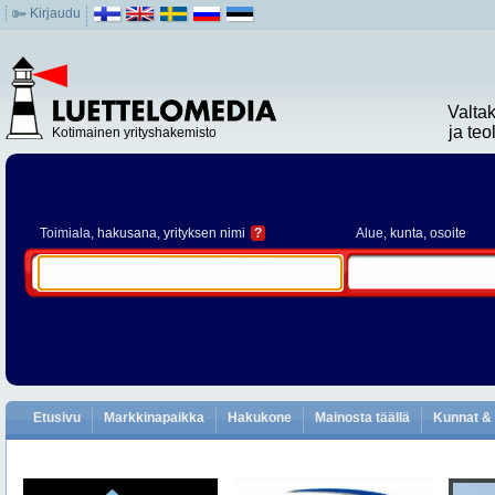
Kirjaudu
Valta
ja te
Kotimainen yrityshakemisto
Toimiala
, hakusana, yrityksen nimi
?
Alue
, kunta, osoite
Etusivu
Markkinapaikka
Hakukone
Mainosta täällä
Kunnat & 