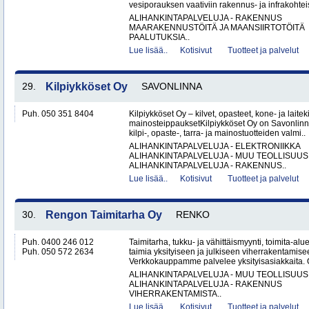
vesiporauksen vaativiin rakennus- ja infrakohteis
ALIHANKINTAPALVELUJA - RAKENNUS
MAARAKENNUSTÖITÄ JA MAANSIIRTOTÖITÄ
PAALUTUKSIA..
Lue lisää..
Kotisivut
Tuotteet ja palvelut
29.
Kilpiykköset Oy
SAVONLINNA
Puh. 050 351 8404
Kilpiykköset Oy – kilvet, opasteet, kone- ja laiteki
mainosteippauksetKilpiykköset Oy on Savonlinn
kilpi-, opaste-, tarra- ja mainostuotteiden valmi..
ALIHANKINTAPALVELUJA - ELEKTRONIIKKA
ALIHANKINTAPALVELUJA - MUU TEOLLISUUS
ALIHANKINTAPALVELUJA - RAKENNUS..
Lue lisää..
Kotisivut
Tuotteet ja palvelut
30.
Rengon Taimitarha Oy
RENKO
Puh. 0400 246 012
Taimitarha, tukku- ja vähittäismyynti, toimita-a
Puh. 050 572 2634
taimia yksityiseen ja julkiseen viherrakentamise
Verkkokauppamme palvelee yksityisasiakkaita. 
ALIHANKINTAPALVELUJA - MUU TEOLLISUUS
ALIHANKINTAPALVELUJA - RAKENNUS
VIHERRAKENTAMISTA..
Lue lisää..
Kotisivut
Tuotteet ja palvelut