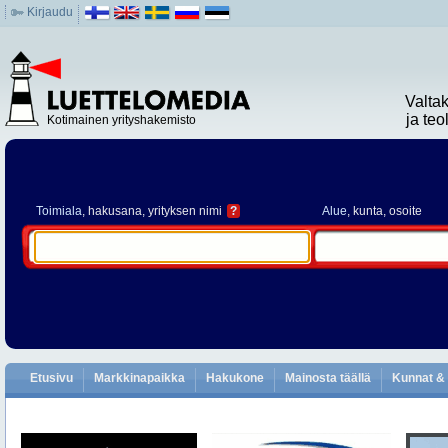
Kirjaudu
Valta
ja te
Kotimainen yrityshakemisto
Toimiala
, hakusana, yrityksen nimi
?
Alue
, kunta, osoite
Etusivu
Markkinapaikka
Hakukone
Mainosta täällä
Kunnat & 