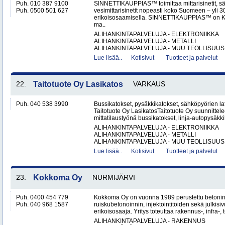
Puh. 010 387 9100
SINNETTIKAUPPIAS™ toimittaa mittarisinetit, säh
Puh. 0500 501 627
vesimittarisinetit nopeasti koko Suomeen – yli 
erikoisosaamisella. SINNETTIKAUPPIAS™ on Kalvo
ma..
ALIHANKINTAPALVELUJA - ELEKTRONIIKKA
ALIHANKINTAPALVELUJA - METALLI
ALIHANKINTAPALVELUJA - MUU TEOLLISUUS.
Lue lisää..
Kotisivut
Tuotteet ja palvelut
22.
Taitotuote Oy Lasikatos
VARKAUS
Puh. 040 538 3990
Bussikatokset, pysäkkikatokset, sähköpyörien lat
Taitotuote Oy LasikatosTaitotuote Oy suunnittele
mittatilaustyönä bussikatokset, linja-autopysäkki
ALIHANKINTAPALVELUJA - ELEKTRONIIKKA
ALIHANKINTAPALVELUJA - METALLI
ALIHANKINTAPALVELUJA - MUU TEOLLISUUS.
Lue lisää..
Kotisivut
Tuotteet ja palvelut
23.
Kokkoma Oy
NURMIJÄRVI
Puh. 0400 454 779
Kokkoma Oy on vuonna 1989 perustettu betonin
Puh. 040 968 1587
ruiskubetonoinnin, injektointitöiden sekä julki
erikoisosaaja. Yritys toteuttaa rakennus-, infra-, t
ALIHANKINTAPALVELUJA - RAKENNUS