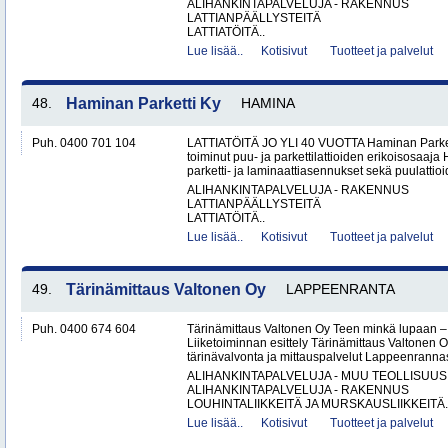
ALIHANKINTAPALVELUJA - RAKENNUS
LATTIANPÄÄLLYSTEITÄ
LATTIATÖITÄ..
Lue lisää..
Kotisivut
Tuotteet ja palvelut
48.
Haminan Parketti Ky
HAMINA
Puh. 0400 701 104
LATTIATÖITÄ JO YLI 40 VUOTTA Haminan Parket
toiminut puu- ja parkettilattioiden erikoisosaa
parketti- ja laminaattiasennukset sekä puulattioi
ALIHANKINTAPALVELUJA - RAKENNUS
LATTIANPÄÄLLYSTEITÄ
LATTIATÖITÄ..
Lue lisää..
Kotisivut
Tuotteet ja palvelut
49.
Tärinämittaus Valtonen Oy
LAPPEENRANTA
Puh. 0400 674 604
Tärinämittaus Valtonen Oy Teen minkä lupaan
Liiketoiminnan esittely Tärinämittaus Valtonen O
tärinävalvonta ja mittauspalvelut Lappeenrann
ALIHANKINTAPALVELUJA - MUU TEOLLISUUS
ALIHANKINTAPALVELUJA - RAKENNUS
LOUHINTALIIKKEITÄ JA MURSKAUSLIIKKEITÄ.
Lue lisää..
Kotisivut
Tuotteet ja palvelut