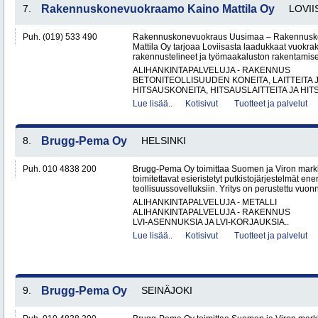
7.
Rakennuskonevuokraamo Kaino Mattila Oy
LOVII
Puh. (019) 533 490
Rakennuskonevuokraus Uusimaa – Rakennusk
Mattila Oy tarjoaa Loviisasta laadukkaat vuokrak
rakennustelineet ja työmaakaluston rakentamisen
ALIHANKINTAPALVELUJA - RAKENNUS
BETONITEOLLISUUDEN KONEITA, LAITTEITA J
HITSAUSKONEITA, HITSAUSLAITTEITA JA HIT
Lue lisää..
Kotisivut
Tuotteet ja palvelut
8.
Brugg-Pema Oy
HELSINKI
Puh. 010 4838 200
Brugg-Pema Oy toimittaa Suomen ja Viron markki
toimitettavat esieristetyt putkistojärjestelmät ener
teollisuussovelluksiin. Yritys on perustettu vuon
ALIHANKINTAPALVELUJA - METALLI
ALIHANKINTAPALVELUJA - RAKENNUS
LVI-ASENNUKSIA JA LVI-KORJAUKSIA..
Lue lisää..
Kotisivut
Tuotteet ja palvelut
9.
Brugg-Pema Oy
SEINÄJOKI