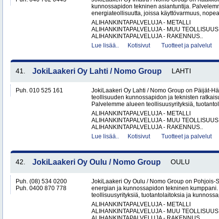
kunnossapidon tekninen asiantuntija. Palvelemme
energiateollisuutta, joissa käyttövarmuus, nopea
ALIHANKINTAPALVELUJA - METALLI
ALIHANKINTAPALVELUJA - MUU TEOLLISUUS
ALIHANKINTAPALVELUJA - RAKENNUS..
Lue lisää..
Kotisivut
Tuotteet ja palvelut
41.
JokiLaakeri Oy Lahti / Nomo Group
LAHTI
Puh. 010 525 161
JokiLaakeri Oy Lahti / Nomo Group on Päijät-
teollisuuden kunnossapidon ja teknisten ratkaisu
Palvelemme alueen teollisuusyrityksiä, tuotantola
ALIHANKINTAPALVELUJA - METALLI
ALIHANKINTAPALVELUJA - MUU TEOLLISUUS
ALIHANKINTAPALVELUJA - RAKENNUS..
Lue lisää..
Kotisivut
Tuotteet ja palvelut
42.
JokiLaakeri Oy Oulu / Nomo Group
OULU
Puh. (08) 534 0200
JokiLaakeri Oy Oulu / Nomo Group on Pohjois-
Puh. 0400 870 778
energian ja kunnossapidon tekninen kumppani
teollisuusyrityksiä, tuotantolaitoksia ja kunnossa
ALIHANKINTAPALVELUJA - METALLI
ALIHANKINTAPALVELUJA - MUU TEOLLISUUS
ALIHANKINTAPALVELUJA - RAKENNUS..