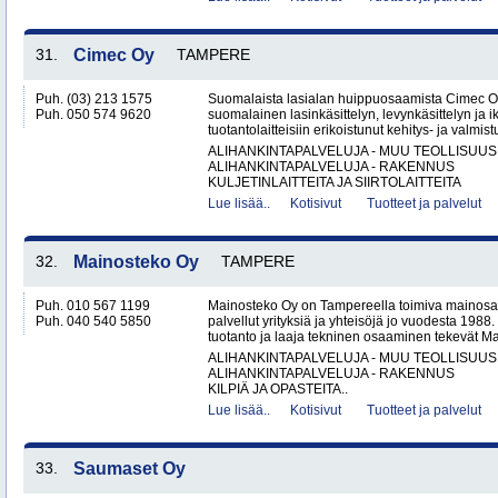
31.
Cimec Oy
TAMPERE
Puh. (03) 213 1575
Suomalaista lasialan huippuosaamista Cimec O
Puh. 050 574 9620
suomalainen lasinkäsittelyn, levynkäsittelyn ja 
tuotantolaitteisiin erikoistunut kehitys- ja valmistu
ALIHANKINTAPALVELUJA - MUU TEOLLISUUS
ALIHANKINTAPALVELUJA - RAKENNUS
KULJETINLAITTEITA JA SIIRTOLAITTEITA
Lue lisää..
Kotisivut
Tuotteet ja palvelut
32.
Mainosteko Oy
TAMPERE
Puh. 010 567 1199
Mainosteko Oy on Tampereella toimiva mainosal
Puh. 040 540 5850
palvellut yrityksiä ja yhteisöjä jo vuodesta 198
tuotanto ja laaja tekninen osaaminen tekevät Ma
ALIHANKINTAPALVELUJA - MUU TEOLLISUUS
ALIHANKINTAPALVELUJA - RAKENNUS
KILPIÄ JA OPASTEITA..
Lue lisää..
Kotisivut
Tuotteet ja palvelut
33.
Saumaset Oy