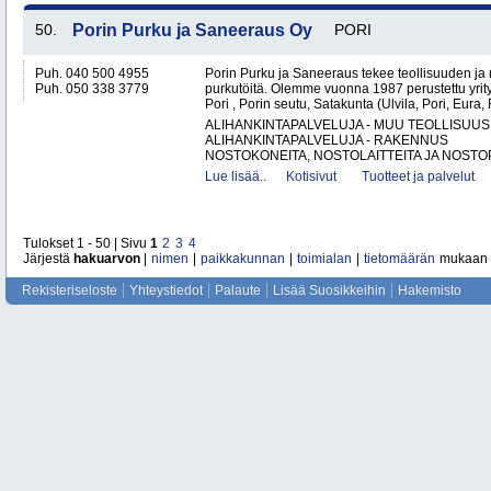
50.
Porin Purku ja Saneeraus Oy
PORI
Puh. 040 500 4955
Porin Purku ja Saneeraus tekee teollisuuden ja
Puh. 050 338 3779
purkutöitä. Olemme vuonna 1987 perustettu yri
Pori , Porin seutu, Satakunta (Ulvila, Pori, Eur
ALIHANKINTAPALVELUJA - MUU TEOLLISUUS
ALIHANKINTAPALVELUJA - RAKENNUS
NOSTOKONEITA, NOSTOLAITTEITA JA NOSTO
Lue lisää..
Kotisivut
Tuotteet ja palvelut
Tulokset 1 - 50 | Sivu
1
2
3
4
Järjestä
hakuarvon
|
nimen
|
paikkakunnan
|
toimialan
|
tietomäärän
mukaan
Rekisteriseloste
Yhteystiedot
Palaute
Lisää Suosikkeihin
Hakemisto