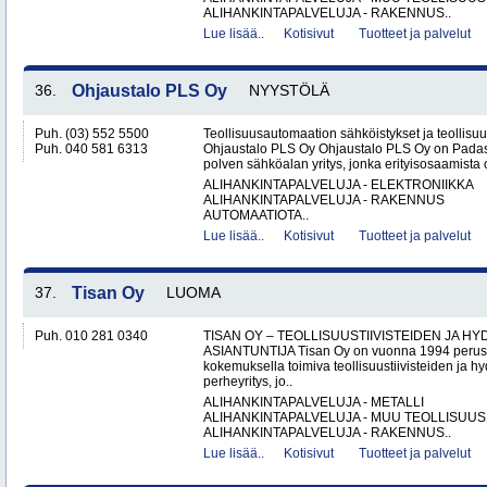
ALIHANKINTAPALVELUJA - RAKENNUS..
Lue lisää..
Kotisivut
Tuotteet ja palvelut
36.
Ohjaustalo PLS Oy
NYYSTÖLÄ
Puh. (03) 552 5500
Teollisuusautomaation sähköistykset ja teollisu
Puh. 040 581 6313
Ohjaustalo PLS Oy Ohjaustalo PLS Oy on Padasj
polven sähköalan yritys, jonka erityisosaamista o
ALIHANKINTAPALVELUJA - ELEKTRONIIKKA
ALIHANKINTAPALVELUJA - RAKENNUS
AUTOMAATIOTA..
Lue lisää..
Kotisivut
Tuotteet ja palvelut
37.
Tisan Oy
LUOMA
Puh. 010 281 0340
TISAN OY – TEOLLISUUSTIIVISTEIDEN JA H
ASIANTUNTIJA Tisan Oy on vuonna 1994 peruste
kokemuksella toimiva teollisuustiivisteiden ja hy
perheyritys, jo..
ALIHANKINTAPALVELUJA - METALLI
ALIHANKINTAPALVELUJA - MUU TEOLLISUUS
ALIHANKINTAPALVELUJA - RAKENNUS..
Lue lisää..
Kotisivut
Tuotteet ja palvelut