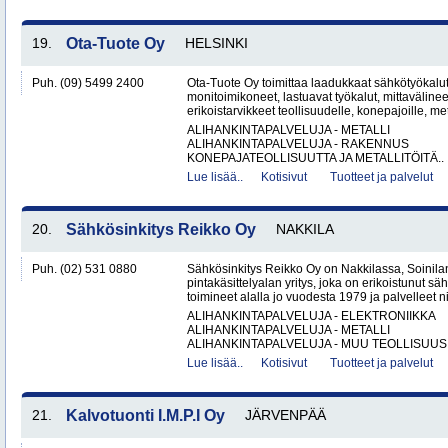
19.
Ota-Tuote Oy
HELSINKI
Puh. (09) 5499 2400
Ota-Tuote Oy toimittaa laadukkaat sähkötyökalut,
monitoimikoneet, lastuavat työkalut, mittaväline
erikoistarvikkeet teollisuudelle, konepajoille, met
ALIHANKINTAPALVELUJA - METALLI
ALIHANKINTAPALVELUJA - RAKENNUS
KONEPAJATEOLLISUUTTA JA METALLITÖITÄ..
Lue lisää..
Kotisivut
Tuotteet ja palvelut
20.
Sähkösinkitys Reikko Oy
NAKKILA
Puh. (02) 531 0880
Sähkösinkitys Reikko Oy on Nakkilassa, Soinilan
pintakäsittelyalan yritys, joka on erikoistunut 
toimineet alalla jo vuodesta 1979 ja palvelleet nii
ALIHANKINTAPALVELUJA - ELEKTRONIIKKA
ALIHANKINTAPALVELUJA - METALLI
ALIHANKINTAPALVELUJA - MUU TEOLLISUUS.
Lue lisää..
Kotisivut
Tuotteet ja palvelut
21.
Kalvotuonti I.M.P.I Oy
JÄRVENPÄÄ