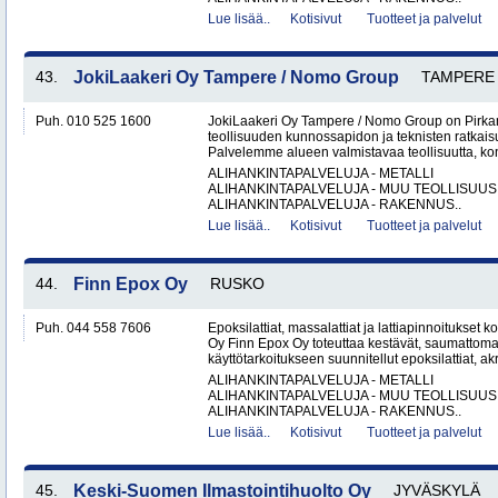
Lue lisää..
Kotisivut
Tuotteet ja palvelut
43.
JokiLaakeri Oy Tampere / Nomo Group
TAMPERE
Puh. 010 525 1600
JokiLaakeri Oy Tampere / Nomo Group on Pirk
teollisuuden kunnossapidon ja teknisten ratkai
Palvelemme alueen valmistavaa teollisuutta, kon
ALIHANKINTAPALVELUJA - METALLI
ALIHANKINTAPALVELUJA - MUU TEOLLISUUS
ALIHANKINTAPALVELUJA - RAKENNUS..
Lue lisää..
Kotisivut
Tuotteet ja palvelut
44.
Finn Epox Oy
RUSKO
Puh. 044 558 7606
Epoksilattiat, massalattiat ja lattiapinnoitukse
Oy Finn Epox Oy toteuttaa kestävät, saumattoma
käyttötarkoitukseen suunnitellut epoksilattiat, akryy
ALIHANKINTAPALVELUJA - METALLI
ALIHANKINTAPALVELUJA - MUU TEOLLISUUS
ALIHANKINTAPALVELUJA - RAKENNUS..
Lue lisää..
Kotisivut
Tuotteet ja palvelut
45.
Keski-Suomen Ilmastointihuolto Oy
JYVÄSKYLÄ