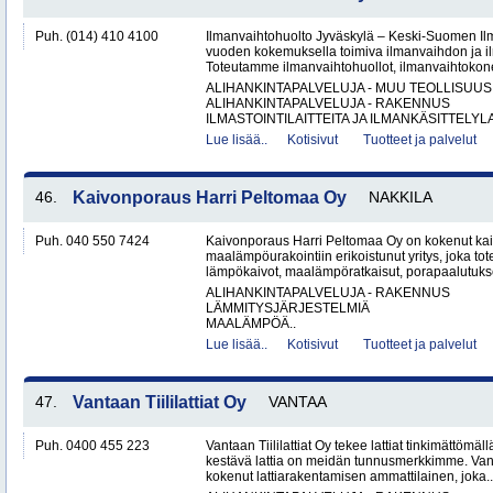
Puh. (014) 410 4100
Ilmanvaihtohuolto Jyväskylä – Keski-Suomen Ilma
vuoden kokemuksella toimiva ilmanvaihdon ja ilm
Toteutamme ilmanvaihtohuollot, ilmanvaihtokone
ALIHANKINTAPALVELUJA - MUU TEOLLISUUS
ALIHANKINTAPALVELUJA - RAKENNUS
ILMASTOINTILAITTEITA JA ILMANKÄSITTELYLA
Lue lisää..
Kotisivut
Tuotteet ja palvelut
46.
Kaivonporaus Harri Peltomaa Oy
NAKKILA
Puh. 040 550 7424
Kaivonporaus Harri Peltomaa Oy on kokenut kai
maalämpöurakointiin erikoistunut yritys, joka tot
lämpökaivot, maalämpöratkaisut, porapaalutukset 
ALIHANKINTAPALVELUJA - RAKENNUS
LÄMMITYSJÄRJESTELMIÄ
MAALÄMPÖÄ..
Lue lisää..
Kotisivut
Tuotteet ja palvelut
47.
Vantaan Tiililattiat Oy
VANTAA
Puh. 0400 455 223
Vantaan Tiililattiat Oy tekee lattiat tinkimättömäl
kestävä lattia on meidän tunnusmerkkimme. Vanta
kokenut lattiarakentamisen ammattilainen, joka..