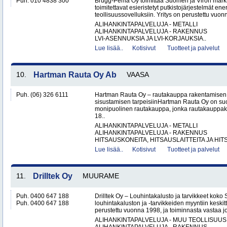
Puh. 010 4838 300
Brugg-Pema Oy toimittaa Suomen ja Viron markki
toimitettavat esieristetyt putkistojärjestelmät ener
teollisuussovelluksiin. Yritys on perustettu vuon
ALIHANKINTAPALVELUJA - METALLI
ALIHANKINTAPALVELUJA - RAKENNUS
LVI-ASENNUKSIA JA LVI-KORJAUKSIA..
Lue lisää..
Kotisivut
Tuotteet ja palvelut
10.
Hartman Rauta Oy Ab
VAASA
Puh. (06) 326 6111
Hartman Rauta Oy – rautakauppa rakentamisen, 
sisustamisen tarpeisiinHartman Rauta Oy on su
monipuolinen rautakauppa, jonka rautakauppak
18..
ALIHANKINTAPALVELUJA - METALLI
ALIHANKINTAPALVELUJA - RAKENNUS
HITSAUSKONEITA, HITSAUSLAITTEITA JA HIT
Lue lisää..
Kotisivut
Tuotteet ja palvelut
11.
Drilltek Oy
MUURAME
Puh. 0400 647 188
Drilltek Oy – Louhintakalusto ja tarvikkeet koko
Puh. 0400 647 188
louhintakaluston ja -tarvikkeiden myyntiin keskitt
perustettu vuonna 1998, ja toiminnasta vastaa jo
ALIHANKINTAPALVELUJA - MUU TEOLLISUUS