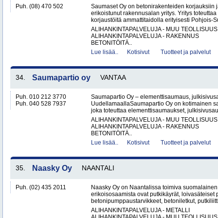
Puh. (08) 470 502
Saumaset Oy on betonirakenteiden korjauksiin 
erikoistunut rakennusalan yritys. Yritys toteutta
korjaustöitä ammattitaidolla erityisesti Pohjois-
ALIHANKINTAPALVELUJA - MUU TEOLLISUUS
ALIHANKINTAPALVELUJA - RAKENNUS
BETONITÖITÄ..
Lue lisää..
Kotisivut
Tuotteet ja palvelut
34.
Saumapartio oy
VANTAA
Puh. 010 212 3770
Saumapartio Oy – elementtisaumaus, julkisivu
Puh. 040 528 7937
UudellamaallaSaumapartio Oy on kotimainen s
joka toteuttaa elementtisaumaukset, julkisivusa
ALIHANKINTAPALVELUJA - MUU TEOLLISUUS
ALIHANKINTAPALVELUJA - RAKENNUS
BETONITÖITÄ..
Lue lisää..
Kotisivut
Tuotteet ja palvelut
35.
Naasky Oy
NAANTALI
Puh. (02) 435 2011
Naasky Oy on Naantalissa toimiva suomalainen 
erikoisosaamista ovat putkikäyrät, loivasäteiset 
betonipumppaustarvikkeet, betoniletkut, putkiliitti
ALIHANKINTAPALVELUJA - METALLI
ALIHANKINTAPALVELUJA - MUU TEOLLISUUS