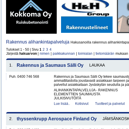
Rakennus alihankintapalveluja
Hakusanoilla rakennus alihankintapal
Tulokset 1 - 50 | Sivu
1
2
3
4
Järjestä
hakuarvon
|
nimen
|
paikkakunnan
|
toimialan
|
tietomäärän
mukaan
1.
Rakennus ja Saumaus Sälli Oy
LAUKAA
Puh. 0400 746 568
Rakennus ja Saumaus Sälli Oy tekee saumaustyö
ammattitaidolla joustavasti asiakkaan tarpeen j
palvellut asiakkaitaan Jyväskylän seudulla ja p
ALIHANKINTAPALVELUJA - RAKENNUS
ELEMENTTIEN SAUMAUSTA
JULKISIVUTÖITÄ
Lue lisää..
Kotisivut
Tuotteet ja palvelut
2.
thyssenkrupp Aerospace Finland Oy
JÄMSÄNKOSK