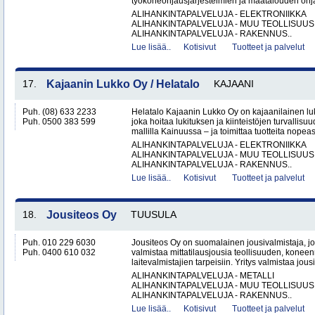
työkoneohjausjärjestelmien ja maatalouden ohj
ALIHANKINTAPALVELUJA - ELEKTRONIIKKA
ALIHANKINTAPALVELUJA - MUU TEOLLISUUS
ALIHANKINTAPALVELUJA - RAKENNUS..
Lue lisää..
Kotisivut
Tuotteet ja palvelut
17.
Kajaanin Lukko Oy / Helatalo
KAJAANI
Puh. (08) 633 2233
Helatalo Kajaanin Lukko Oy on kajaanilainen luk
Puh. 0500 383 599
joka hoitaa lukituksen ja kiinteistöjen turvallisu
mallilla Kainuussa – ja toimittaa tuotteita nopeast
ALIHANKINTAPALVELUJA - ELEKTRONIIKKA
ALIHANKINTAPALVELUJA - MUU TEOLLISUUS
ALIHANKINTAPALVELUJA - RAKENNUS..
Lue lisää..
Kotisivut
Tuotteet ja palvelut
18.
Jousiteos Oy
TUUSULA
Puh. 010 229 6030
Jousiteos Oy on suomalainen jousivalmistaja, jo
Puh. 0400 610 032
valmistaa mittatilausjousia teollisuuden, konee
laitevalmistajien tarpeisiin. Yritys valmistaa jous
ALIHANKINTAPALVELUJA - METALLI
ALIHANKINTAPALVELUJA - MUU TEOLLISUUS
ALIHANKINTAPALVELUJA - RAKENNUS..
Lue lisää..
Kotisivut
Tuotteet ja palvelut