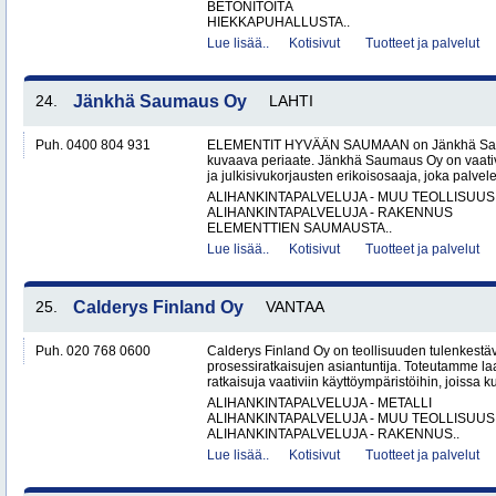
BETONITÖITÄ
HIEKKAPUHALLUSTA..
Lue lisää..
Kotisivut
Tuotteet ja palvelut
24.
Jänkhä Saumaus Oy
LAHTI
Puh. 0400 804 931
ELEMENTIT HYVÄÄN SAUMAAN on Jänkhä Saum
kuvaava periaate. Jänkhä Saumaus Oy on vaati
ja julkisivukorjausten erikoisosaaja, joka palvelee 
ALIHANKINTAPALVELUJA - MUU TEOLLISUUS
ALIHANKINTAPALVELUJA - RAKENNUS
ELEMENTTIEN SAUMAUSTA..
Lue lisää..
Kotisivut
Tuotteet ja palvelut
25.
Calderys Finland Oy
VANTAA
Puh. 020 768 0600
Calderys Finland Oy on teollisuuden tulenkestäv
prosessiratkaisujen asiantuntija. Toteutamme laa
ratkaisuja vaativiin käyttöympäristöihin, joissa k
ALIHANKINTAPALVELUJA - METALLI
ALIHANKINTAPALVELUJA - MUU TEOLLISUUS
ALIHANKINTAPALVELUJA - RAKENNUS..
Lue lisää..
Kotisivut
Tuotteet ja palvelut