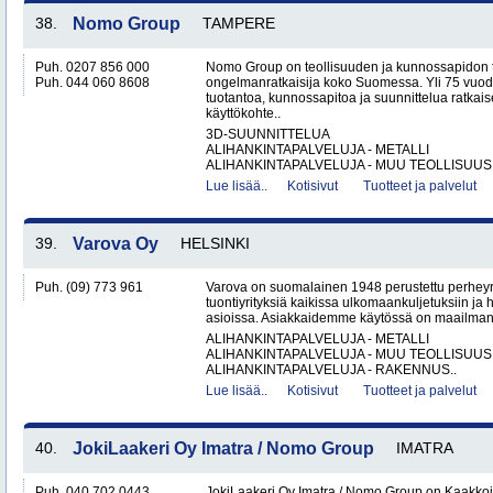
38.
Nomo Group
TAMPERE
Puh. 0207 856 000
Nomo Group on teollisuuden ja kunnossapidon 
Puh. 044 060 8608
ongelmanratkaisija koko Suomessa. Yli 75 vuo
tuotantoa, kunnossapitoa ja suunnittelua ratkais
käyttökohte..
3D-SUUNNITTELUA
ALIHANKINTAPALVELUJA - METALLI
ALIHANKINTAPALVELUJA - MUU TEOLLISUUS.
Lue lisää..
Kotisivut
Tuotteet ja palvelut
39.
Varova Oy
HELSINKI
Puh. (09) 773 961
Varova on suomalainen 1948 perustettu perheyrit
tuontiyrityksiä kaikissa ulkomaankuljetuksiin ja h
asioissa. Asiakkaidemme käytössä on maailmanl
ALIHANKINTAPALVELUJA - METALLI
ALIHANKINTAPALVELUJA - MUU TEOLLISUUS
ALIHANKINTAPALVELUJA - RAKENNUS..
Lue lisää..
Kotisivut
Tuotteet ja palvelut
40.
JokiLaakeri Oy Imatra / Nomo Group
IMATRA
Puh. 040 702 0443
JokiLaakeri Oy Imatra / Nomo Group on Kaakkoi