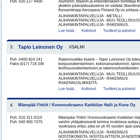
Puh. 020 127 4400
Alumiinin, titaanin ja erikoisteräksen toimittaj
yksikön päävastuualueena on vastata Skandinav
thyssenkrupp Aerospace Finland Oy on johtava al
ALIHANKINTAPALVELUJA - METALLI
ALIHANKINTAPALVELUJA - MUU TEOLLISUUS
ALIHANKINTAPALVELUJA - RAKENNUS..
Lue lisää..
Kotisivut
Tuotteet ja palvelut
3.
Tapio Leinonen Oy
IISALMI
Puh. 0400 824 241
Rakennusliike Iisalmi – Tapio Leinonen Oy tote
Faksi (017) 718 336
korjausrakentamisen, kokonaisurakoinnin, talo
teollisuusrakentamisen ja rakennushankkeiden p
ALIHANKINTAPALVELUJA - MUU TEOLLISUUS
ALIHANKINTAPALVELUJA - RAKENNUS
RAKENNUSLIIKKEITÄ..
Lue lisää..
Kotisivut
Tuotteet ja palvelut
4.
Mäenpää-Yhtiöt / Konevuokraamo Karkkilan Halli ja Kone Oy
Puh. 010 321 0110
Mäenpää-Yhtiöt / Konevuokraamo Karkkilan Hal
Puh. 040 900 7375
vanhin yhtäjaksoisesti toimiva nostolava-autoja 
vuokraava yritys, joka on yli 45 vuoden ajan palv
ALIHANKINTAPALVELUJA - RAKENNUS
NOSTOKONEITA, NOSTOLAITTEITA JA NOST