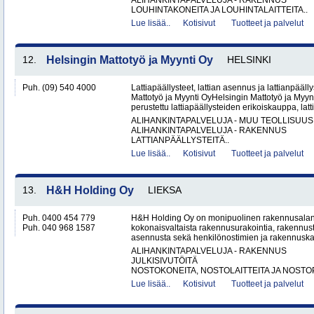
ALIHANKINTAPALVELUJA - RAKENNUS
LOUHINTAKONEITA JA LOUHINTALAITTEITA..
Lue lisää..
Kotisivut
Tuotteet ja palvelut
12.
Helsingin Mattotyö ja Myynti Oy
HELSINKI
Puh. (09) 540 4000
Lattiapäällysteet, lattian asennus ja lattianpääll
Mattotyö ja Myynti OyHelsingin Mattotyö ja Myy
perustettu lattiapäällysteiden erikoiskauppa, latt
ALIHANKINTAPALVELUJA - MUU TEOLLISUUS
ALIHANKINTAPALVELUJA - RAKENNUS
LATTIANPÄÄLLYSTEITÄ..
Lue lisää..
Kotisivut
Tuotteet ja palvelut
13.
H&H Holding Oy
LIEKSA
Puh. 0400 454 779
H&H Holding Oy on monipuolinen rakennusalan y
Puh. 040 968 1587
kokonaisvaltaista rakennusurakointia, rakennus
asennusta sekä henkilönostimien ja rakennuskal
ALIHANKINTAPALVELUJA - RAKENNUS
JULKISIVUTÖITÄ
NOSTOKONEITA, NOSTOLAITTEITA JA NOSTO
Lue lisää..
Kotisivut
Tuotteet ja palvelut