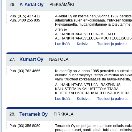
26.
A-Aidat Oy
PIEKSÄMÄKI
Puh. (015) 427 412
A-Aidat Oy on kotimainen, vuonna 1987 peruste
Puh. 0400 255 835
aitausratkaisujen erikoisosaaja. Yrityksen toimip
Pieksämäellä, mutta toimitamme ja toteutamme aid
AITOJA
ALIHANKINTAPALVELUJA - METALLI
ALIHANKINTAPALVELUJA - MUU TEOLLISUUS.
Lue lisää..
Kotisivut
Tuotteet ja palvelut
27.
Kumart Oy
NASTOLA
Puh. (03) 762 4665
Kumart Oy on vuonna 1985 perustettu puuteolli
erikoistunut perheyritys. Yritys valmistaa asiak
valmiit tuotteet korkealaatuisista raaka-aineista,
ALIHANKINTAPALVELUJA - RAKENNUS
KALUSTEITA JA KALUSTETOIMITTAJIA
KEITTIÖKALUSTEITA JA KEITTIÖVARUSTEITA..
Lue lisää..
Kotisivut
Tuotteet ja palvelut
28.
Terramek Oy
PIRKKALA
Puh. (03) 356 8080
Terramek Oy on pohjarakentamisen erikoisurakoit
porapaalutukset, ponttiseinät, tukiseinät, erikoi