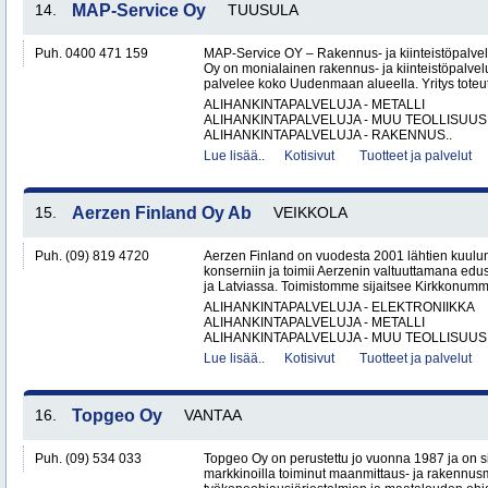
14.
MAP-Service Oy
TUUSULA
Puh. 0400 471 159
MAP-Service OY – Rakennus- ja kiinteistöpalv
Oy on monialainen rakennus- ja kiinteistöpalvel
palvelee koko Uudenmaan alueella. Yritys toteutt
ALIHANKINTAPALVELUJA - METALLI
ALIHANKINTAPALVELUJA - MUU TEOLLISUUS
ALIHANKINTAPALVELUJA - RAKENNUS..
Lue lisää..
Kotisivut
Tuotteet ja palvelut
15.
Aerzen Finland Oy Ab
VEIKKOLA
Puh. (09) 819 4720
Aerzen Finland on vuodesta 2001 lähtien kuulun
konserniin ja toimii Aerzenin valtuuttamana ed
ja Latviassa. Toimistomme sijaitsee Kirkkonumm
ALIHANKINTAPALVELUJA - ELEKTRONIIKKA
ALIHANKINTAPALVELUJA - METALLI
ALIHANKINTAPALVELUJA - MUU TEOLLISUUS.
Lue lisää..
Kotisivut
Tuotteet ja palvelut
16.
Topgeo Oy
VANTAA
Puh. (09) 534 033
Topgeo Oy on perustettu jo vuonna 1987 ja on
markkinoilla toiminut maanmittaus- ja rakennus