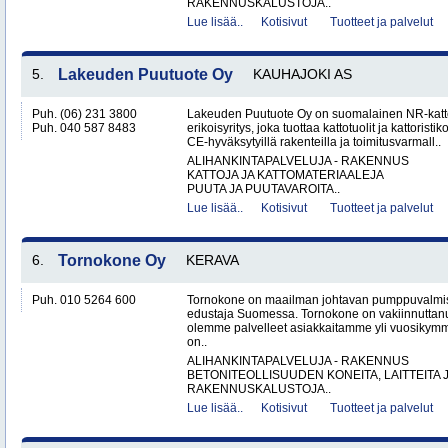
RAKENNUSKALUSTOJA..
Lue lisää..
Kotisivut
Tuotteet ja palvelut
5.
Lakeuden Puutuote Oy
KAUHAJOKI AS
Puh. (06) 231 3800
Lakeuden Puutuote Oy on suomalainen NR-katto
Puh. 040 587 8483
erikoisyritys, joka tuottaa kattotuolit ja kattoristik
CE-hyväksytyillä rakenteilla ja toimitusvarmall..
ALIHANKINTAPALVELUJA - RAKENNUS
KATTOJA JA KATTOMATERIAALEJA
PUUTA JA PUUTAVAROITA..
Lue lisää..
Kotisivut
Tuotteet ja palvelut
6.
Tornokone Oy
KERAVA
Puh. 010 5264 600
Tornokone on maailman johtavan pumppuvalmis
edustaja Suomessa. Tornokone on vakiinnutta
olemme palvelleet asiakkaitamme yli vuosikym
on..
ALIHANKINTAPALVELUJA - RAKENNUS
BETONITEOLLISUUDEN KONEITA, LAITTEITA J
RAKENNUSKALUSTOJA..
Lue lisää..
Kotisivut
Tuotteet ja palvelut