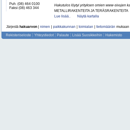
Puh. (08) 464 0100
Hakutulos löytyi yrityksen omien www-sivujen ka
Faksi (08) 463 344
METALLIRAKENTEITA JA TERÄSRAKENTEITA
Lue lisää..
Näytä kartalla
Järjestä
hakuarvon
|
nimen
|
paikkakunnan
|
toimialan
|
tietomäärän
mukaan
Rekisteriseloste
Yhteystiedot
Palaute
Lisää Suosikkeihin
Hakemisto