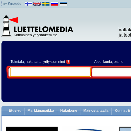
Kirjaudu
Valta
ja te
Kotimainen yrityshakemisto
Toimiala
, hakusana, yrityksen nimi
?
Alue
, kunta, osoite
Etusivu
Markkinapaikka
Hakukone
Mainosta täällä
Kunnat & 