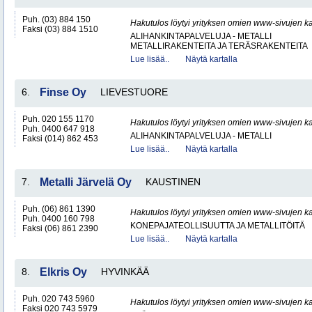
Puh. (03) 884 150
Hakutulos löytyi yrityksen omien www-sivujen ka
Faksi (03) 884 1510
ALIHANKINTAPALVELUJA - METALLI
METALLIRAKENTEITA JA TERÄSRAKENTEITA
Lue lisää..
Näytä kartalla
6.
Finse Oy
LIEVESTUORE
Puh. 020 155 1170
Hakutulos löytyi yrityksen omien www-sivujen ka
Puh. 0400 647 918
ALIHANKINTAPALVELUJA - METALLI
Faksi (014) 862 453
Lue lisää..
Näytä kartalla
7.
Metalli Järvelä Oy
KAUSTINEN
Puh. (06) 861 1390
Hakutulos löytyi yrityksen omien www-sivujen ka
Puh. 0400 160 798
KONEPAJATEOLLISUUTTA JA METALLITÖITÄ
Faksi (06) 861 2390
Lue lisää..
Näytä kartalla
8.
Elkris Oy
HYVINKÄÄ
Puh. 020 743 5960
Hakutulos löytyi yrityksen omien www-sivujen ka
Faksi 020 743 5979