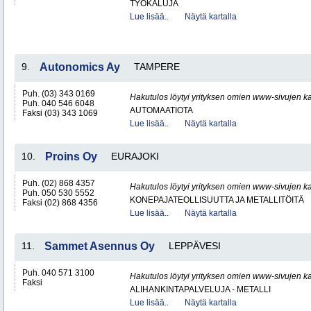
TYÖKALUJA
Lue lisää..
Näytä kartalla
9.
Autonomics Ay
TAMPERE
Puh. (03) 343 0169
Hakutulos löytyi yrityksen omien www-sivujen ka
Puh. 040 546 6048
AUTOMAATIOTA
Faksi (03) 343 1069
Lue lisää..
Näytä kartalla
10.
Proins Oy
EURAJOKI
Puh. (02) 868 4357
Hakutulos löytyi yrityksen omien www-sivujen ka
Puh. 050 530 5552
KONEPAJATEOLLISUUTTA JA METALLITÖITÄ
Faksi (02) 868 4356
Lue lisää..
Näytä kartalla
11.
Sammet Asennus Oy
LEPPÄVESI
Puh. 040 571 3100
Hakutulos löytyi yrityksen omien www-sivujen ka
Faksi
ALIHANKINTAPALVELUJA - METALLI
Lue lisää..
Näytä kartalla