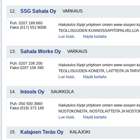
12.
SSG Sahala Oy
VARKAUS
Puh. 0207 189 660
Hakutulos löytyi yrityksen omien www-sivujen ka
Faksi (017) 552 8008
TEOLLISUUDEN KUNNOSSAPITOPALVELUJA
Lue lisää..
Näytä kartalla
13.
Sahala Works Oy
VARKAUS
Puh. 0207 106 200
Hakutulos löytyi yrityksen omien www-sivujen ka
Faksi 0207 106 390
TEOLLISUUDEN KONEITA, LAITTEITA JA TARV
Lue lisää..
Näytä kartalla
14.
Intools Oy
SAUKKOLA
Puh. 050 500 3660
Hakutulos löytyi yrityksen omien www-sivujen ka
Faksi (019) 373 166
NOSTOKONEITA, NOSTOLAITTEITA JA NOST
Lue lisää..
Näytä kartalla
15.
Kalajoen Teräs Oy
KALAJOKI