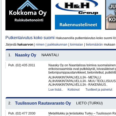
Putkentaivutus koko suomi
Hakusanoilla putkentaivutus koko suomi lö
Järjestä
hakuarvon
|
nimen
|
paikkakunnan
|
toimialan
|
tietomäärän
mukaan
1.
Naasky Oy
NAANTALI
Puh. (02) 435 2011
Naasky Oy on Naantalissa toimiva suomalainen 
erikoisosaamista ovat putkikäyrät, loivasäteiset 
betonipumppaustarvikkeet, betoniletkut, putkiliitti
ALIHANKINTAPALVELUJA - METALLI
ALIHANKINTAPALVELUJA - MUU TEOLLISUUS
ALIHANKINTAPALVELUJA - RAKENNUS..
Lue lisää..
Kotisivut
Tuotteet ja palvelut
2.
Tuulissuon Rautavarasto Oy
LIETO (TURKU)
Puh. (02) 477 2030
Metallitukku ja terästukku Turku – Tuulissuon 