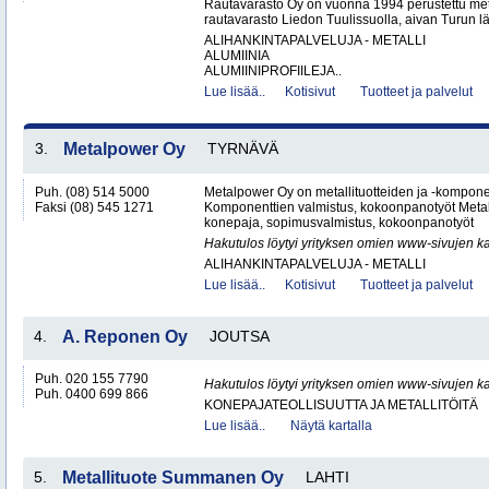
Rautavarasto Oy on vuonna 1994 perustettu met
rautavarasto Liedon Tuulissuolla, aivan Turun läh
ALIHANKINTAPALVELUJA - METALLI
ALUMIINIA
ALUMIINIPROFIILEJA..
Lue lisää..
Kotisivut
Tuotteet ja palvelut
3.
Metalpower Oy
TYRNÄVÄ
Puh. (08) 514 5000
Metalpower Oy on metallituotteiden ja -kompone
Faksi (08) 545 1271
Komponenttien valmistus, kokoonpanotyöt Metall
konepaja, sopimusvalmistus, kokoonpanotyöt
Hakutulos löytyi yrityksen omien www-sivujen ka
ALIHANKINTAPALVELUJA - METALLI
Lue lisää..
Kotisivut
Tuotteet ja palvelut
4.
A. Reponen Oy
JOUTSA
Puh. 020 155 7790
Hakutulos löytyi yrityksen omien www-sivujen ka
Puh. 0400 699 866
KONEPAJATEOLLISUUTTA JA METALLITÖITÄ
Lue lisää..
Näytä kartalla
5.
Metallituote Summanen Oy
LAHTI