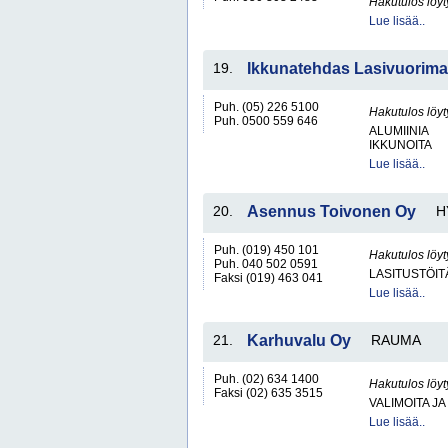
Hakutulos löyt
Lue lisää..
19.
Ikkunatehdas Lasivuorim
Puh. (05) 226 5100
Hakutulos löyt
Puh. 0500 559 646
ALUMIINIA
IKKUNOITA
Lue lisää..
20.
Asennus Toivonen Oy
H
Puh. (019) 450 101
Hakutulos löyt
Puh. 040 502 0591
LASITUSTÖIT
Faksi (019) 463 041
Lue lisää..
21.
Karhuvalu Oy
RAUMA
Puh. (02) 634 1400
Hakutulos löyt
Faksi (02) 635 3515
VALIMOITA J
Lue lisää..