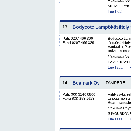
Hakutulos löyt
METALLIRAKE
Lue lisää..
13.
Bodycote Lämpökäsittely
Puh. 0207 466 300
Bodycote Lämp
Faksi 0207 466 329
lämpökäsittely
Vantaalla, Pie
palveluksessa.
Hakutulos löyt
LÄMPÖKÄSIT
Lue lisää..
14.
Beamark Oy
TAMPERE
Puh. (03) 3140 6800
Viihtyvyyttä s
Faksi (03) 253 1623
tarjoaa monia e
Beam -järjeste
Hakutulos löyt
SIIVOUSKONEI
Lue lisää..