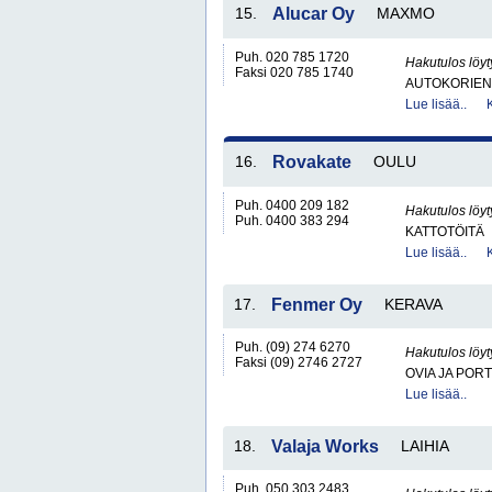
15.
Alucar Oy
MAXMO
Puh. 020 785 1720
Hakutulos löyt
Faksi 020 785 1740
AUTOKORIEN 
Lue lisää..
16.
Rovakate
OULU
Puh. 0400 209 182
Hakutulos löyt
Puh. 0400 383 294
KATTOTÖITÄ
Lue lisää..
17.
Fenmer Oy
KERAVA
Puh. (09) 274 6270
Hakutulos löyt
Faksi (09) 2746 2727
OVIA JA POR
Lue lisää..
18.
Valaja Works
LAIHIA
Puh. 050 303 2483