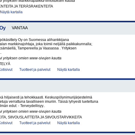
yi yrityksen Markkinapaikka-ilmoituksen kautta
NTEITA JA TERÄSRAKENTEITA
Näytä kartalla
 Oy
VANTAA
ökäsittely Oy on Suomessa alihankkijana
alan markkinajohtaja, joka toimii neljällä paikkakunnalla;
ksämäellä, Tampereella ja Vaasassa . Yrityksen
.
yi yrityksen omien www-sivujen kautta
TELYÄ
Kotisivut
Tuotteet ja palvelut
Näytä kartalla
ekä hiljaisesti ja tehokkaasti. Keskuspölynimurijärjestelmä
tuja verrattuna tavalliseen imuriin. Tässä lyhyesti lueteltuna
lmän edut: - Terveydellisyy..
yi yrityksen omien www-sivujen kautta
TA, SIIVOUSLAITTEITA JA SIIVOUSTARVIKKEITA
Kotisivut
Tuotteet ja palvelut
Näytä kartalla