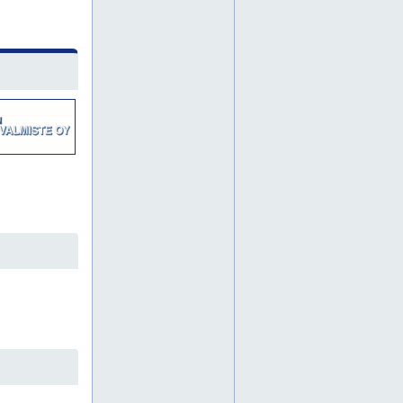
erikoisajoneuvoteräkset
erikoisajoneuvoteräs
erikoisalumiini
erikoisalumiinit
erikoismateriaalit
erikoismetallit
erikoisprofiilit
erikoisseokset
erikoisteräkset
erikoisteräkset jämsänkoski
erikoisteräs
esikäsittelypalvelut
etelä-karjala
etelä-pohjanmaa
etelä-savo
haponkestävät teräslevyt
hienomekaaniset alihankintakoneistukset
hunajakennolevy
hunajakennolevyjä
hunajakennolevyt
hunajakennot
häme
ilmailuteollisuus
inconel
invar
julkisivulevy
jyrsintäpalvelut
jämsä
jämsänkoski
kainuu