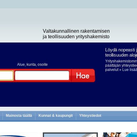
Valtakunnallinen rakentamisen
ja teollisuuden yrityshakemisto
Löydä nopeasti 
teollisuuden aloj
Yrityshakemistomme
Alue
, kunta, osoite
päättäjän yhteystie
palvelut
» Lue lisä
Hae
Mainosta täällä
Kunnat & kaupungit
Yhteystiedot