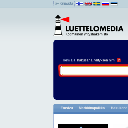
Kirjaudu
Kotimainen yrityshakemisto
Toimiala
, hakusana, yrityksen nimi
?
Etusivu
Markkinapaikka
Hakukone