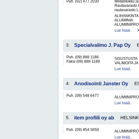
Puh. (02) 477 2030
Metallitukku j
Rautavarasto 
rautavarasto L
ALIHANKINTA
ALUMIINIA
ALUMIINIPROF
Lue lisää..
3.
Specialvalimo J. Pap Oy
Puh. (09) 888 1188
SISUSTUSTA
Faksi (09) 888 1189
VALIMOITA J
Lue lisää..
4.
Anodisointi Janster Oy
E
Puh. (09) 548 6477
ALUMIINIPRO
Lue lisää..
5.
item profiili oy ab
HELSINK
Puh. (09) 854 5650
ALUMIINIPRO
Lue lisää..