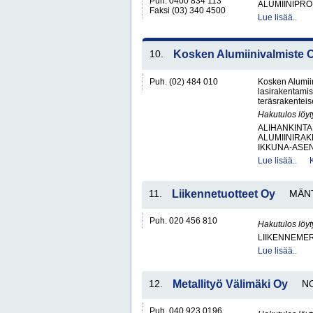
Puh. 0400 834 113
ALUMIINIPRO
Faksi (03) 340 4500
Lue lisää..
10.
Kosken Alumiinivalmiste 
Puh. (02) 484 010
Kosken Alumiin
lasirakentamis
teräsrakenteise
Hakutulos löyt
ALIHANKINTA
ALUMIINIRAK
IKKUNA-ASEN
Lue lisää..
11.
Liikennetuotteet Oy
MÄN
Puh. 020 456 810
Hakutulos löyt
LIIKENNEME
Lue lisää..
12.
Metallityö Välimäki Oy
N
Puh. 040 923 0196