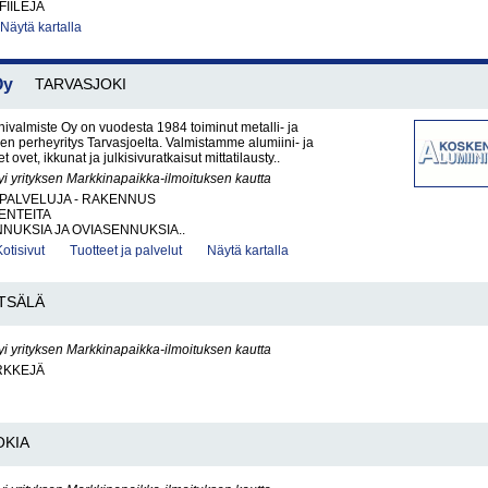
FIILEJA
Näytä kartalla
Oy
TARVASJOKI
ivalmiste Oy on vuodesta 1984 toiminut metalli- ja
en perheyritys Tarvasjoelta. Valmistamme alumiini- ja
t ovet, ikkunat ja julkisivuratkaisut mittatilausty..
yi yrityksen Markkinapaikka-ilmoituksen kautta
PALVELUJA - RAKENNUS
ENTEITA
NUKSIA JA OVIASENNUKSIA..
Kotisivut
Tuotteet ja palvelut
Näytä kartalla
TSÄLÄ
yi yrityksen Markkinapaikka-ilmoituksen kautta
RKKEJÄ
OKIA