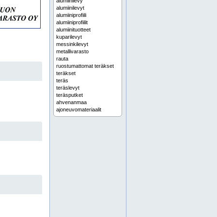
alumiinilevy
alumiinilevyt
alumiiniprofiili
alumiiniprofiilit
alumiinituotteet
kuparilevyt
messinkilevyt
metallivarasto
rauta
ruostumattomat teräkset
teräkset
teräs
teräslevyt
teräsputket
ahvenanmaa
ajoneuvomateriaalit
ajoneuvoteollisuus
alihankinta konepaja
alihankintakoneistus
alihankintakonepaja
alihankintapalvelut
alumiinikehikko
alumiinikehikot
alumiinikennot
alumiinikerroslevy
alumiinikerroslevyt
alumiinikerroslevyt jämsä
alumiinikomponentit
alumiinikomponentti
alumiinilevyt jämsänkoski