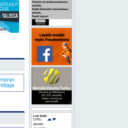
Lue lisää
(
1
/81)
alumiini