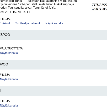
a terästukku Turku – Tuulissuon Rautavarasto Oy Tuulissuon
Oy on vuonna 1994 perustettu metallialan tukkukauppa ja
iedon Tuulissuolla, aivan Turun lähellä. Yr..
PALVELUJA - METALLI
IILEJA..
Kotisivut
Tuotteet ja palvelut
Näytä kartalla
ESPOO
A VALUTUOTTEITA
Näytä kartalla
SPOO
FIILEJA
Näytä kartalla
I
FIILEJA
Näytä kartalla