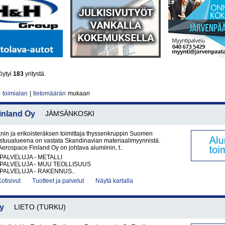
öytyi
183
yritystä.
|
toimialan
|
tietomäärän
mukaan
inland Oy
JÄMSÄNKOSKI
aanin ja erikoisteräksen toimittaja thyssenkruppin Suomen
stuualueena on vastata Skandinavian materiaalimyynnistä.
erospace Finland Oy on johtava alumiinin, t..
PALVELUJA - METALLI
PALVELUJA - MUU TEOLLISUUS
PALVELUJA - RAKENNUS..
Kotisivut
Tuotteet ja palvelut
Näytä kartalla
y
LIETO (TURKU)