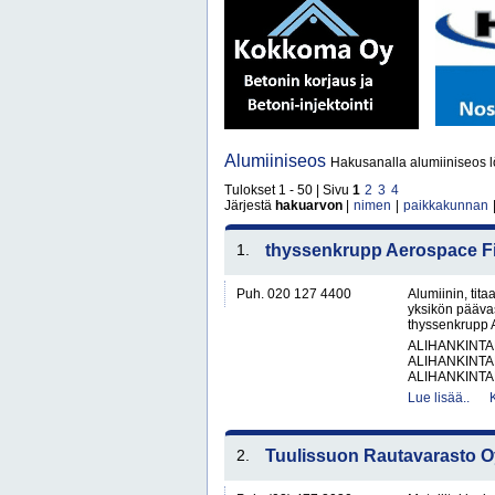
Alumiiniseos
Hakusanalla alumiiniseos l
Tulokset 1 - 50 | Sivu
1
2
3
4
Järjestä
hakuarvon
|
nimen
|
paikkakunnan
1.
thyssenkrupp Aerospace F
Puh. 020 127 4400
Alumiinin, tit
yksikön pääva
thyssenkrupp A
ALIHANKINTA
ALIHANKINTA
ALIHANKINTA
Lue lisää..
2.
Tuulissuon Rautavarasto O