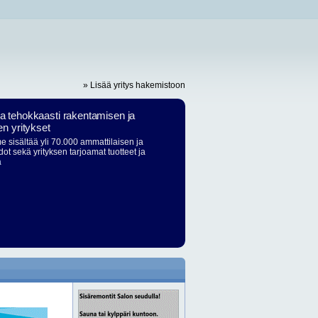
» Lisää yritys hakemistoon
ja tehokkaasti rakentamisen ja
en yritykset
 sisältää yli 70.000 ammattilaisen ja
dot sekä yrityksen tarjoamat tuotteet ja
ä