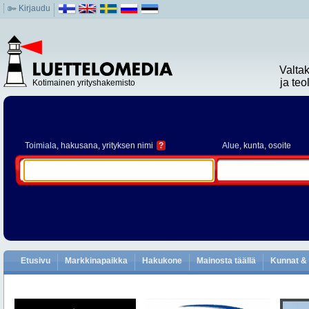
Kirjaudu
Valta
ja te
Kotimainen yrityshakemisto
Toimiala
, hakusana, yrityksen nimi
?
Alue
, kunta, osoite
Etusivu
Markkinapaikka
Hakukone
Mainosta täällä
Kunnat & 