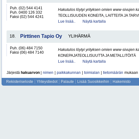
Puh. (02) 544 4141
Hakutulos löytyi yrityksen omien www-sivujen ka
Puh. 0400 126 332
TEOLLISUUDEN KONEITA, LAITTEITA JA TARV
Faksi (02) 544 4241
Lue lisää..
Näytä kartalla
18.
Pirttinen Tapio Oy
YLIHÄRMÄ
Puh. (06) 484 7150
Hakutulos löytyi yrityksen omien www-sivujen ka
Faksi (06) 484 7140
KONEPAJATEOLLISUUTTA JA METALLITÖITÄ
Lue lisää..
Näytä kartalla
Järjestä
hakuarvon
|
nimen
|
paikkakunnan
|
toimialan
|
tietomäärän
mukaan
Rekisteriseloste
Yhteystiedot
Palaute
Lisää Suosikkeihin
Hakemisto