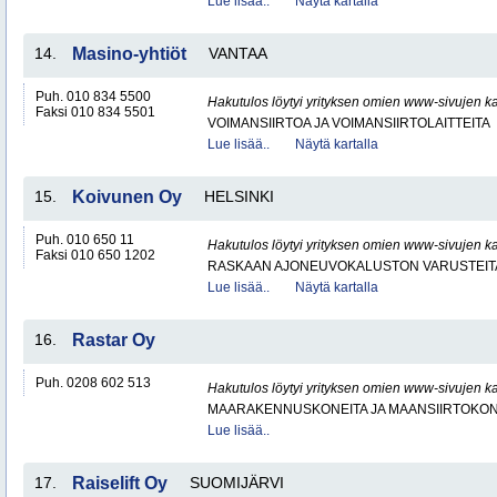
Lue lisää..
Näytä kartalla
14.
Masino-yhtiöt
VANTAA
Puh. 010 834 5500
Hakutulos löytyi yrityksen omien www-sivujen ka
Faksi 010 834 5501
VOIMANSIIRTOA JA VOIMANSIIRTOLAITTEITA
Lue lisää..
Näytä kartalla
15.
Koivunen Oy
HELSINKI
Puh. 010 650 11
Hakutulos löytyi yrityksen omien www-sivujen ka
Faksi 010 650 1202
RASKAAN AJONEUVOKALUSTON VARUSTEITA 
Lue lisää..
Näytä kartalla
16.
Rastar Oy
Puh. 0208 602 513
Hakutulos löytyi yrityksen omien www-sivujen ka
MAARAKENNUSKONEITA JA MAANSIIRTOKONE
Lue lisää..
17.
Raiselift Oy
SUOMIJÄRVI