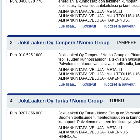
Puh. 0400 870 778
energian ja kunnossapidon tekninen kumppani
teollisuusyrityksiä, tuotantolaitoksia ja kunnossa
ALIHANKINTAPALVELUJA - METALLI
ALIHANKINTAPALVELUJA - MUU TEOLLISUUS
ALIHANKINTAPALVELUJA - RAKENNUS..
Lue lisää..
Kotisivut
Tuotteet ja palvelut
3.
JokiLaakeri Oy Tampere / Nomo Group
TAMPERE
Puh. 010 525 1600
JokiLaakeri Oy Tampere / Nomo Group on Pirk
teollisuuden kunnossapidon ja teknisten ratkai
Palvelemme alueen valmistavaa teollisuutta, kon
ALIHANKINTAPALVELUJA - METALLI
ALIHANKINTAPALVELUJA - MUU TEOLLISUUS
ALIHANKINTAPALVELUJA - RAKENNUS..
Lue lisää..
Kotisivut
Tuotteet ja palvelut
4.
JokiLaakeri Oy Turku / Nomo Group
TURKU
Puh. 0207 856 000
JokiLaakeri Oy Turku / Nomo Group on Varsina
Suomen teollisuuden, meriteollisuuden ja kunn
kumppani. Palvelemme alueen teollisuusyrityksiä,
ALIHANKINTAPALVELUJA - METALLI
ALIHANKINTAPALVELUJA - RAKENNUS
HIHNOJA..