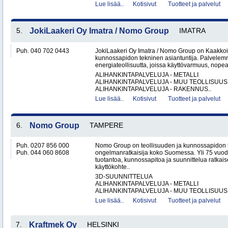
Lue lisää..
Kotisivut
Tuotteet ja palvelut
5.
JokiLaakeri Oy Imatra / Nomo Group
IMATRA
Puh. 040 702 0443
JokiLaakeri Oy Imatra / Nomo Group on Kaakkoi
kunnossapidon tekninen asiantuntija. Palvelemme
energiateollisuutta, joissa käyttövarmuus, nopea
ALIHANKINTAPALVELUJA - METALLI
ALIHANKINTAPALVELUJA - MUU TEOLLISUUS
ALIHANKINTAPALVELUJA - RAKENNUS..
Lue lisää..
Kotisivut
Tuotteet ja palvelut
6.
Nomo Group
TAMPERE
Puh. 0207 856 000
Nomo Group on teollisuuden ja kunnossapidon 
Puh. 044 060 8608
ongelmanratkaisija koko Suomessa. Yli 75 vuo
tuotantoa, kunnossapitoa ja suunnittelua ratkais
käyttökohte..
3D-SUUNNITTELUA
ALIHANKINTAPALVELUJA - METALLI
ALIHANKINTAPALVELUJA - MUU TEOLLISUUS.
Lue lisää..
Kotisivut
Tuotteet ja palvelut
7.
Kraftmek Oy
HELSINKI