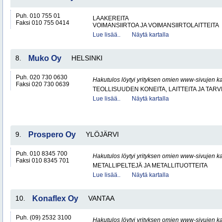
Puh. 010 755 01
LAAKEREITA
Faksi 010 755 0414
VOIMANSIIRTOA JA VOIMANSIIRTOLAITTEITA
Lue lisää..
Näytä kartalla
8.
Muko Oy
HELSINKI
Puh. 020 730 0630
Hakutulos löytyi yrityksen omien www-sivujen ka
Faksi 020 730 0639
TEOLLISUUDEN KONEITA, LAITTEITA JA TARV
Lue lisää..
Näytä kartalla
9.
Prospero Oy
YLÖJÄRVI
Puh. 010 8345 700
Hakutulos löytyi yrityksen omien www-sivujen ka
Faksi 010 8345 701
METALLIPELTEJÄ JA METALLITUOTTEITA
Lue lisää..
Näytä kartalla
10.
Konaflex Oy
VANTAA
Puh. (09) 2532 3100
Hakutulos löytyi yrityksen omien www-sivujen ka