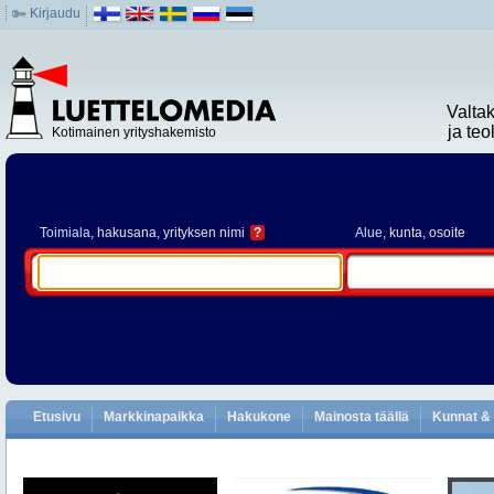
Kirjaudu
Valta
ja te
Kotimainen yrityshakemisto
Toimiala
, hakusana, yrityksen nimi
?
Alue
, kunta, osoite
Etusivu
Markkinapaikka
Hakukone
Mainosta täällä
Kunnat & 