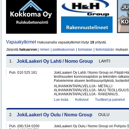
Vapaakytkimet
Hakusanalla vapaakytkimet löytyi
18
yritystä.
Järjestä
hakuarvon
|
nimen
|
paikkakunnan
|
toimialan
|
tietomäärän
mukaan
1.
JokiLaakeri Oy Lahti / Nomo Group
LAHTI
Puh. 010 525 161
JokiLaakeri Oy Lahti / Nomo Group on Päijät-
teollisuuden kunnossapidon ja teknisten ratkaisu
Palvelemme alueen teollisuusyrityksiä, tuotantola
ALIHANKINTAPALVELUJA - METALLI
ALIHANKINTAPALVELUJA - MUU TEOLLISUUS
ALIHANKINTAPALVELUJA - RAKENNUS..
Lue lisää..
Kotisivut
Tuotteet ja palvelut
2.
JokiLaakeri Oy Oulu / Nomo Group
OULU
Puh. (08) 534 0200
JokiLaakeri Oy Oulu / Nomo Group on Pohjois-