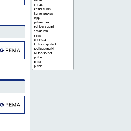
häme
karjala
keski-suomi
kymenlaakso
lappi
pirkanmaa
pohjois-suomi
satakunta
savo
uusimaa
teollisuusputket
teollisuusputki
lvi-tarvikkeet
putket
putki
putkia
espoo
helsinki
järvenpää
kerava
porvoo
salo
turku
lvi-huolto
lvi-korjaus
putkityöt
infrarakentaminen
aluelämpöputket
aluelämpöputki
aluelämpöputkisto