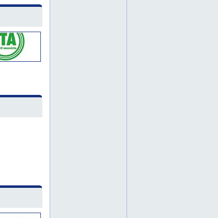
aluelämpöputkistot
brug
brugg
brugg pema
brugg-pema oy
bruggpema
bryg
brygg
brygg pema
brygg-pema
bryggpema
brüg
brügg pema
brügg-pema
brüggpema
calpex
calpex aluelämpöputket
calpex pur-king
calpex-aluelämpöputket
calpex-käyttövesiputkisto
casaflex
casaflex-kaukolämpöputket
casaflex-kaukolämpöputki
coolflex
coolmant
copperflex
cpe-polarflex
cryo putkisto
cryo-sovellukset
cryoflex