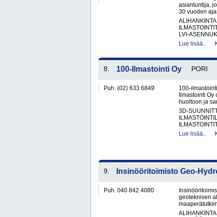
asiantuntija, jo
30 vuoden aja
ALIHANKINTA
ILMASTOINTI
LVI-ASENNUKS
Lue lisää..
8.
100-Ilmastointi Oy
PORI
Puh. (02) 633 6849
100-ilmastointi
Ilmastointi Oy 
huoltoon ja san
3D-SUUNNIT
ILMASTOINTIL
ILMASTOINTIT
Lue lisää..
9.
Insinööritoimisto Geo-Hydr
Puh. 040 842 4080
Insinööritoim
geoteknisen al
maaperätutkimu
ALIHANKINTA