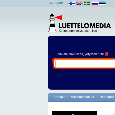
Kirjaudu
Kotimainen yrityshakemisto
Toimiala
, hakusana, yrityksen nimi
?
Etusivu
Markkinapaikka
Hakukone