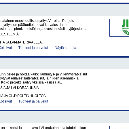
malainen muoviteollisuusyritys Virroilta, Pohjois-
ja yrityksen päätuotteita ovat kuivatus- ja muut
stelmät, pienkiinteistöjen jätevesien käsittelyjärjestelmä..
RJESTELMIÄ
ITA JA LVI-MATERIAALEJA..
Kotisivut
Tuotteet ja palvelut
Näytä kartalla
nittelee ja hoitaa kaikki lämmitys- ja viilennysratkaisut
löytyvät erilaiset laiteratkaisut, ja niiden asennus- ja
 Koko projekti säilyy yksissä käsissä al..
SIA JA LVI-KORJAUKSIA
IA JA ÖLJYPOLTINHUOLTOA
Kotisivut
Tuotteet ja palvelut
on kokenut ja luotettava LVI-urakoinnin ja talotekniikan