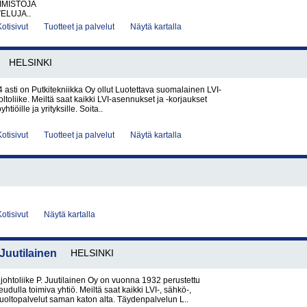
IMISTOJA
ELUJA..
Kotisivut
Tuotteet ja palvelut
Näytä kartalla
HELSINKI
asti on Putkitekniikka Oy ollut Luotettava suomalainen LVI-
ltoliike. Meiltä saat kaikki LVI-asennukset ja -korjaukset
oyhtiöille ja yrityksille. Soita..
Kotisivut
Tuotteet ja palvelut
Näytä kartalla
Kotisivut
Näytä kartalla
 Juutilainen
HELSINKI
johtoliike P. Juutilainen Oy on vuonna 1932 perustettu
dulla toimiva yhtiö. Meiltä saat kaikki LVI-, sähkö-,
uoltopalvelut saman katon alta. Täydenpalvelun L..