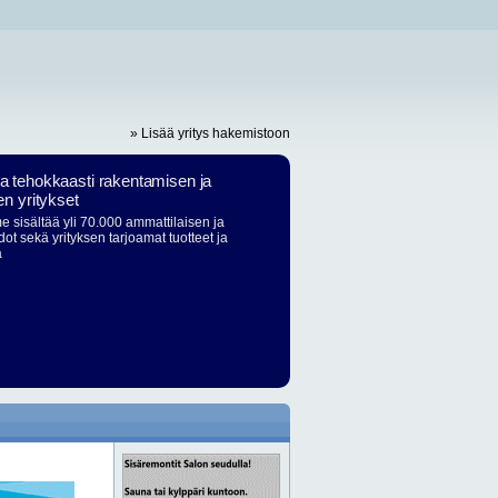
» Lisää yritys hakemistoon
ja tehokkaasti rakentamisen ja
en yritykset
 sisältää yli 70.000 ammattilaisen ja
dot sekä yrityksen tarjoamat tuotteet ja
ä