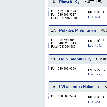
16.
Pinweld Ky
HUITTINEN
Puh. (02) 556 1170
PUTKITÖITÄ
Puh. 040 506 5517
Lue lisää..
Faksi (02) 556 1170
17.
Putkityö P. Suhonen
VUO
Puh. (08) 664 585
PUTKITÖITÄ
Puh. 0400 283 319
Lue lisää..
Faksi (08) 664 585
18.
Ugin Taloputki Oy
UUSIK
Puh. 040 509 6666
PUTKITÖITÄ
Lue lisää..
19.
LVI-asennus Helenius
P
Puh. 050 505 2490
PUTKITÖITÄ
Lue lisää..