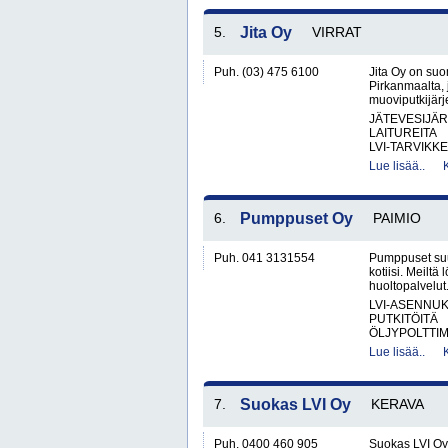
5.
Jita Oy
VIRRAT
Puh. (03) 475 6100
Jita Oy on suo
Pirkanmaalta, 
muoviputkijärje
JÄTEVESIJÄ
LAITUREITA
LVI-TARVIKKE
Lue lisää..
6.
Pumppuset Oy
PAIMIO
Puh. 041 3131554
Pumppuset suun
kotiisi. Meiltä 
huoltopalvelut.
LVI-ASENNUK
PUTKITÖITÄ
ÖLJYPOLTTIM
Lue lisää..
7.
Suokas LVI Oy
KERAVA
Puh. 0400 460 905
Suokas LVI Oy 