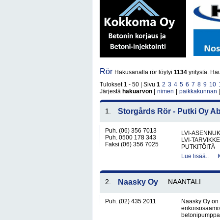
Rör
Hakusanalla rör löytyi
1134
yritystä. Ha
Tulokset 1 - 50 | Sivu
1
2
3
4
5
6
7
8
9
10
Järjestä
hakuarvon
|
nimen
|
paikkakunnan
1.
Storgårds Rör - Putki Oy A
Puh. (06) 356 7013
LVI-ASENNUK
Puh. 0500 178 343
LVI-TARVIKKE
Faksi (06) 356 7025
PUTKITÖITÄ
Lue lisää..
2.
Naasky Oy
NAANTALI
Puh. (02) 435 2011
Naasky Oy on 
erikoisosaamist
betonipumppaust