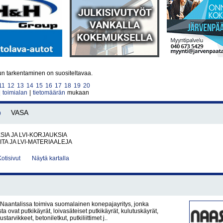
un tarkentaminen on suositeltavaa.
11
12
13
14
15
16
17
18
19
20
|
toimialan
|
tietomäärän
mukaan
b
VASA
SIA JA LVI-KORJAUKSIA
ITA JA LVI-MATERIAALEJA
Kotisivut
Näytä kartalla
Naantalissa toimiva suomalainen konepajayritys, jonka
a ovat putkikäyrät, loivasäteiset putkikäyrät, kulutuskäyrät,
arvikkeet, betoniletkut, putkiliittimet j..