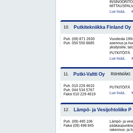
INSINÖÖRITO
MITTAUSPALV
Lue lisää..
10.
Putkitekniikka Finland Oy
Puh. (09) 871 2630
Vuodesta 1994 
Puh. 050 550 8685
asennus ja huo
yksityisille, tal
PUTKITÖITÄ
Lue lisää..
11.
Putki-Valtti Oy
RIIHIMÄKI
Puh. 010 229 4610
PUTKITÖITÄ
Puh. 044 534 5767
Lue lisää..
Faksi 010 229 4619
12.
Lämpö- ja Vesijohtoliike P
Puh. (09) 495 106
Lämpö- ja vesi
Faksi (09) 498 845
pääkaupunkiseu
rakennus- ja h