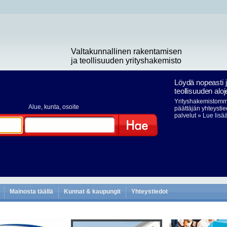
Valtakunnallinen rakentamisen
ja teollisuuden yrityshakemisto
Löydä nopeasti 
teollisuuden aloj
Yrityshakemistomme
Alue
, kunta, osoite
päättäjän yhteystie
palvelut
» Lue lisä
Hae
Mainosta täällä
Kunnat & kaupungit
Yhteystiedot