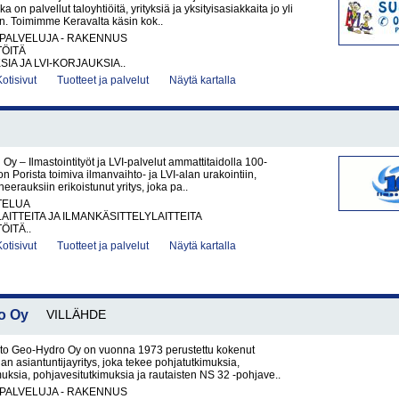
ka on palvellut taloyhtiöitä, yrityksiä ja yksityisasiakkaita jo yli
n. Toimimme Keravalta käsin kok..
PALVELUJA - RAKENNUS
TÖITÄ
IA JA LVI-KORJAUKSIA..
Kotisivut
Tuotteet ja palvelut
Näytä kartalla
 Oy – Ilmastointityöt ja LVI-palvelut ammattitaidolla 100-
on Porista toimiva ilmanvaihto- ja LVI-alan urakointiin,
eerauksiin erikoistunut yritys, joka pa..
TELUA
AITTEITA JA ILMANKÄSITTELYLAITTEITA
ÖITÄ..
Kotisivut
Tuotteet ja palvelut
Näytä kartalla
o Oy
VILLÄHDE
isto Geo-Hydro Oy on vuonna 1973 perustettu kokenut
an asiantuntijayritys, joka tekee pohjatutkimuksia,
ksia, pohjavesitutkimuksia ja rautaisten NS 32 -pohjave..
PALVELUJA - RAKENNUS