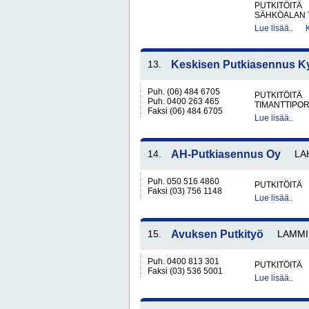
PUTKITÖITÄ
SÄHKÖALAN 
Lue lisää..
13.
Keskisen Putkiasennus K
Puh. (06) 484 6705
PUTKITÖITÄ
Puh. 0400 263 465
TIMANTTIPOR
Faksi (06) 484 6705
Lue lisää..
14.
AH-Putkiasennus Oy
LA
Puh. 050 516 4860
PUTKITÖITÄ
Faksi (03) 756 1148
Lue lisää..
15.
Avuksen Putkityö
LAMMI
Puh. 0400 813 301
PUTKITÖITÄ
Faksi (03) 536 5001
Lue lisää..