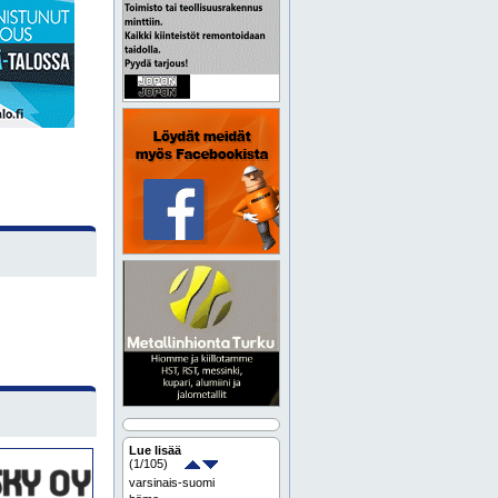
Lue lisää
(
1
/105)
varsinais-suomi