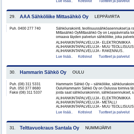
Lue lisää..
Kotisivut
Tuotteet ja palvelut
29.
AAA Sähköliike Mittasähkö Oy
LEPPÄVIRTA
Puh. 0400 277 740
Sähköurakointi, teollisuussähköasennukset ja 
Mittasähkö OyMittasähkö Oy on Leppävirralla to
omaava täyden palvelun sähköliike, joka palvelee
ALIHANKINTAPALVELUJA - ELEKTRONIIKKA
ALIHANKINTAPALVELUJA - MUU TEOLLISUUS
ALIHANKINTAPALVELUJA - RAKENNUS..
Lue lisää..
Kotisivut
Tuotteet ja palvelut
30.
Hammarin Sähkö Oy
OULU
Puh. (08) 311 5331
Hammarin Sähkö Oy – sähköliike, sähköurakoint
Puh. 050 377 8680
OuluHammarin Sähkö Oy on Oulussa toimiva täy
Faksi (08) 311 5337
josta saat sähköurakoinnin, sähköasennukset, sä
ALIHANKINTAPALVELUJA - ELEKTRONIIKKA
ALIHANKINTAPALVELUJA - METALLI
ALIHANKINTAPALVELUJA - MUU TEOLLISUUS.
Lue lisää..
Kotisivut
Tuotteet ja palvelut
31.
Telttavuokraus Santala Oy
NUMMIJÄRVI