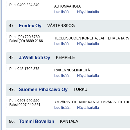
Puh. 0400 224 340
AUTOMAATIOTA
Lue lisää..
Näytä kartalla
47.
Fredex Oy
VÄSTERSKOG
Puh. (09) 720 6780
TEOLLISUUDEN KONEITA, LAITTEITA JA TARV
Faksi (09) 8689 2166
Lue lisää..
Näytä kartalla
48.
JaWell-koti Oy
KEMPELE
Puh. 045 1702 875
RAKENNUSLIIKKEITÄ
Lue lisää..
Näytä kartalla
49.
Suomen Pihakaivo Oy
TURKU
Puh. 0207 940 550
YMPÄRISTÖTEKNIIKKAA JA YMPÄRISTÖTUTK
Faksi 0207 940 551
Lue lisää..
Näytä kartalla
50.
Tommi Bovellan
KANTALA