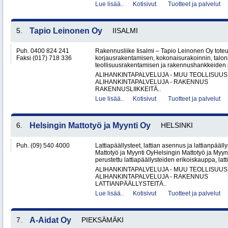
Lue lisää..
Kotisivut
Tuotteet ja palvelut
5.
Tapio Leinonen Oy
IISALMI
Puh. 0400 824 241
Rakennusliike Iisalmi – Tapio Leinonen Oy tote
Faksi (017) 718 336
korjausrakentamisen, kokonaisurakoinnin, talo
teollisuusrakentamisen ja rakennushankkeiden p
ALIHANKINTAPALVELUJA - MUU TEOLLISUUS
ALIHANKINTAPALVELUJA - RAKENNUS
RAKENNUSLIIKKEITÄ..
Lue lisää..
Kotisivut
Tuotteet ja palvelut
6.
Helsingin Mattotyö ja Myynti Oy
HELSINKI
Puh. (09) 540 4000
Lattiapäällysteet, lattian asennus ja lattianpääll
Mattotyö ja Myynti OyHelsingin Mattotyö ja Myy
perustettu lattiapäällysteiden erikoiskauppa, latt
ALIHANKINTAPALVELUJA - MUU TEOLLISUUS
ALIHANKINTAPALVELUJA - RAKENNUS
LATTIANPÄÄLLYSTEITÄ..
Lue lisää..
Kotisivut
Tuotteet ja palvelut
7.
A-Aidat Oy
PIEKSÄMÄKI