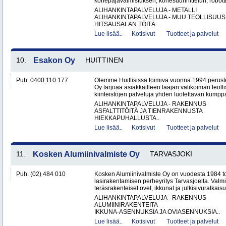
konepajavalmistuksen, konesuunnittelun, robotti
ALIHANKINTAPALVELUJA - METALLI
ALIHANKINTAPALVELUJA - MUU TEOLLISUUS
HITSAUSALAN TÖITÄ..
Lue lisää..
Kotisivut
Tuotteet ja palvelut
10.
Esakon Oy
HUITTINEN
Puh. 0400 110 177
Olemme Huittisissa toimiva vuonna 1994 peruste
Oy tarjoaa asiakkailleen laajan valikoiman teol
kiinteistöjen palveluja yhden luotettavan kumppa
ALIHANKINTAPALVELUJA - RAKENNUS
ASFALTTITÖITÄ JA TIENRAKENNUSTA
HIEKKAPUHALLUSTA..
Lue lisää..
Kotisivut
Tuotteet ja palvelut
11.
Kosken Alumiinivalmiste Oy
TARVASJOKI
Puh. (02) 484 010
Kosken Alumiinivalmiste Oy on vuodesta 1984 toi
lasirakentamisen perheyritys Tarvasjoelta. Valm
teräsrakenteiset ovet, ikkunat ja julkisivuratkaisut
ALIHANKINTAPALVELUJA - RAKENNUS
ALUMIINIRAKENTEITA
IKKUNA-ASENNUKSIA JA OVIASENNUKSIA..
Lue lisää..
Kotisivut
Tuotteet ja palvelut