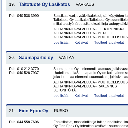
19.
Taitotuote Oy Lasikatos
VARKAUS
Puh. 040 538 3990
Bussikatokset, pysäkkikatokset, sähköpyörien lat
Taitotuote Oy LasikatosTaitotuote Oy suunnittele
mittatilaustyönä bussikatokset, linja-autopysäkki
ALIHANKINTAPALVELUJA - ELEKTRONIIKKA
ALIHANKINTAPALVELUJA - METALLI
ALIHANKINTAPALVELUJA - MUU TEOLLISUUS.
Lue lisää..
Kotisivut
Tuotteet ja palvelut
20.
Saumapartio oy
VANTAA
Puh. 010 212 3770
Saumapartio Oy – elementtisaumaus, julkisivu
Puh. 040 528 7937
UudellamaallaSaumapartio Oy on kotimainen s
joka toteuttaa elementtisaumaukset, julkisivusa
ALIHANKINTAPALVELUJA - MUU TEOLLISUUS
ALIHANKINTAPALVELUJA - RAKENNUS
BETONITÖITÄ..
Lue lisää..
Kotisivut
Tuotteet ja palvelut
21.
Finn Epox Oy
RUSKO
Puh. 044 558 7606
Epoksilattiat, massalattiat ja lattiapinnoitukse
Oy Finn Epox Oy toteuttaa kestävät, saumattoma