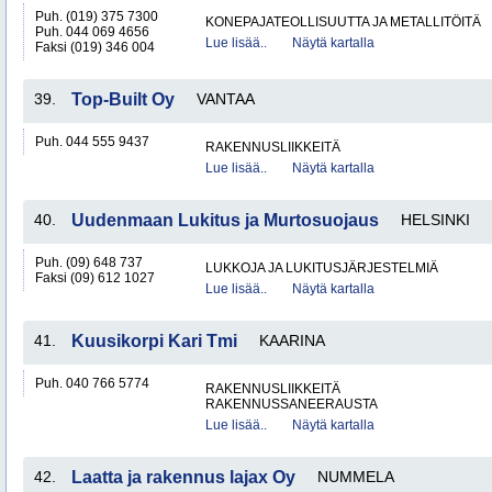
Puh. (019) 375 7300
KONEPAJATEOLLISUUTTA JA METALLITÖITÄ
Puh. 044 069 4656
Lue lisää..
Näytä kartalla
Faksi (019) 346 004
39.
Top-Built Oy
VANTAA
Puh. 044 555 9437
RAKENNUSLIIKKEITÄ
Lue lisää..
Näytä kartalla
40.
Uudenmaan Lukitus ja Murtosuojaus
HELSINKI
Puh. (09) 648 737
LUKKOJA JA LUKITUSJÄRJESTELMIÄ
Faksi (09) 612 1027
Lue lisää..
Näytä kartalla
41.
Kuusikorpi Kari Tmi
KAARINA
Puh. 040 766 5774
RAKENNUSLIIKKEITÄ
RAKENNUSSANEERAUSTA
Lue lisää..
Näytä kartalla
42.
Laatta ja rakennus lajax Oy
NUMMELA