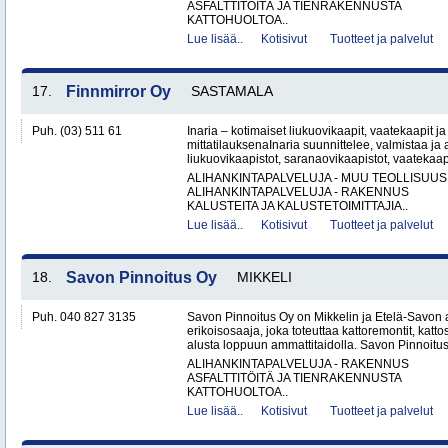
ASFALTTITÖITÄ JA TIENRAKENNUSTA
KATTOHUOLTOA..
Lue lisää..
Kotisivut
Tuotteet ja palvelut
17.
Finnmirror Oy
SASTAMALA
Puh. (03) 511 61
Inaria – kotimaiset liukuovikaapit, vaatekaapit ja 
mittatilauksenaInaria suunnittelee, valmistaa ja a
liukuovikaapistot, saranaovikaapistot, vaatekaap
ALIHANKINTAPALVELUJA - MUU TEOLLISUUS
ALIHANKINTAPALVELUJA - RAKENNUS
KALUSTEITA JA KALUSTETOIMITTAJIA..
Lue lisää..
Kotisivut
Tuotteet ja palvelut
18.
Savon Pinnoitus Oy
MIKKELI
Puh. 040 827 3135
Savon Pinnoitus Oy on Mikkelin ja Etelä-Savon 
erikoisosaaja, joka toteuttaa kattoremontit, katt
alusta loppuun ammattitaidolla. Savon Pinnoitus
ALIHANKINTAPALVELUJA - RAKENNUS
ASFALTTITÖITÄ JA TIENRAKENNUSTA
KATTOHUOLTOA..
Lue lisää..
Kotisivut
Tuotteet ja palvelut