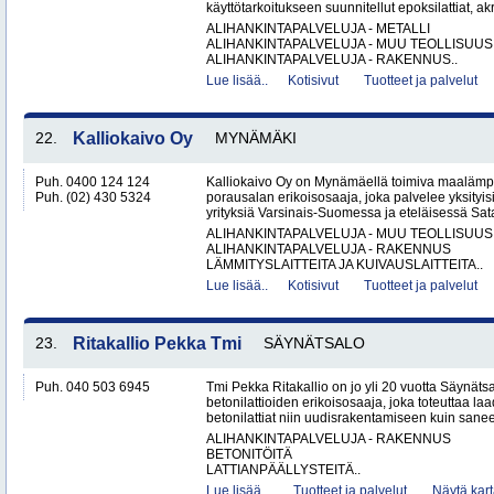
käyttötarkoitukseen suunnitellut epoksilattiat, akryy
ALIHANKINTAPALVELUJA - METALLI
ALIHANKINTAPALVELUJA - MUU TEOLLISUUS
ALIHANKINTAPALVELUJA - RAKENNUS..
Lue lisää..
Kotisivut
Tuotteet ja palvelut
22.
Kalliokaivo Oy
MYNÄMÄKI
Puh. 0400 124 124
Kalliokaivo Oy on Mynämäellä toimiva maalämpö
Puh. (02) 430 5324
porausalan erikoisosaaja, joka palvelee yksityisiä
yrityksiä Varsinais-Suomessa ja eteläisessä Sat
ALIHANKINTAPALVELUJA - MUU TEOLLISUUS
ALIHANKINTAPALVELUJA - RAKENNUS
LÄMMITYSLAITTEITA JA KUIVAUSLAITTEITA..
Lue lisää..
Kotisivut
Tuotteet ja palvelut
23.
Ritakallio Pekka Tmi
SÄYNÄTSALO
Puh. 040 503 6945
Tmi Pekka Ritakallio on jo yli 20 vuotta Säynäts
betonilattioiden erikoisosaaja, joka toteuttaa la
betonilattiat niin uudisrakentamiseen kuin saneer
ALIHANKINTAPALVELUJA - RAKENNUS
BETONITÖITÄ
LATTIANPÄÄLLYSTEITÄ..
Lue lisää..
Tuotteet ja palvelut
Näytä kart