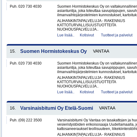
Puh. 020 730 4030
Suomen Hormistokeskus Oy on valtakunnallinen 
asiantuntija, joka toteuttaa savupiippujen, savu
ilmanvaihtojärjestelmien kunnostukset, kartoituks
ALIHANKINTAPALVELUJA - RAKENNUS
KATTOTURVALLISUUSTUOTTEITA
NUOHOUSPALVELUJA..
Lue lisää..
Kotisivut
Tuotteet ja palvelut
15.
Suomen Hormistokeskus Oy
VANTAA
Puh. 020 730 4030
Suomen Hormistokeskus Oy on valtakunnallinen 
asiantuntija, joka toteuttaa savupiippujen, savu
ilmanvaihtojärjestelmien kunnostukset, kartoituks
ALIHANKINTAPALVELUJA - RAKENNUS
KATTOTURVALLISUUSTUOTTEITA
NUOHOUSPALVELUJA..
Lue lisää..
Kotisivut
Tuotteet ja palvelut
16.
Varsinaisbitumi Oy Etelä-Suomi
VANTAA
Puh. (09) 222 3500
Varsinaisbitumi Oy Vantaa on tasakattojen ja hu
vesieristystöiden erikoisosaaja Uudellamaalla, j
kattosaneeraukset teollisuuteen, liikekiinteistöihin
ALIHANKINTAPALVELUJA - RAKENNUS