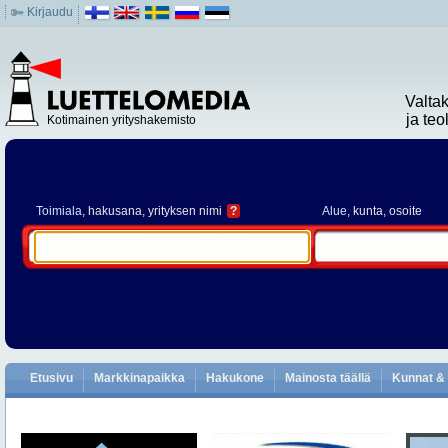
Kirjaudu
Valta
ja te
Kotimainen yrityshakemisto
Toimiala
, hakusana, yrityksen nimi
?
Alue
, kunta, osoite
Etusivu
Markkinapaikka
Hakukone
Mainosta täällä
Kunnat & 