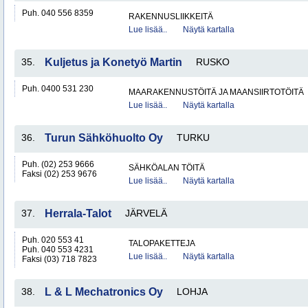
Puh. 040 556 8359
RAKENNUSLIIKKEITÄ
Lue lisää..
Näytä kartalla
35.
Kuljetus ja Konetyö Martin
RUSKO
Puh. 0400 531 230
MAARAKENNUSTÖITÄ JA MAANSIIRTOTÖITÄ
Lue lisää..
Näytä kartalla
36.
Turun Sähköhuolto Oy
TURKU
Puh. (02) 253 9666
SÄHKÖALAN TÖITÄ
Faksi (02) 253 9676
Lue lisää..
Näytä kartalla
37.
Herrala-Talot
JÄRVELÄ
Puh. 020 553 41
TALOPAKETTEJA
Puh. 040 553 4231
Lue lisää..
Näytä kartalla
Faksi (03) 718 7823
38.
L & L Mechatronics Oy
LOHJA