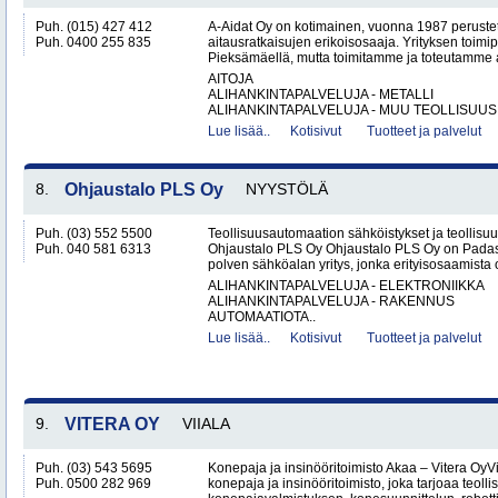
Puh. (015) 427 412
A-Aidat Oy on kotimainen, vuonna 1987 peruste
Puh. 0400 255 835
aitausratkaisujen erikoisosaaja. Yrityksen toimip
Pieksämäellä, mutta toimitamme ja toteutamme aid
AITOJA
ALIHANKINTAPALVELUJA - METALLI
ALIHANKINTAPALVELUJA - MUU TEOLLISUUS.
Lue lisää..
Kotisivut
Tuotteet ja palvelut
8.
Ohjaustalo PLS Oy
NYYSTÖLÄ
Puh. (03) 552 5500
Teollisuusautomaation sähköistykset ja teollisu
Puh. 040 581 6313
Ohjaustalo PLS Oy Ohjaustalo PLS Oy on Padasj
polven sähköalan yritys, jonka erityisosaamista o
ALIHANKINTAPALVELUJA - ELEKTRONIIKKA
ALIHANKINTAPALVELUJA - RAKENNUS
AUTOMAATIOTA..
Lue lisää..
Kotisivut
Tuotteet ja palvelut
9.
VITERA OY
VIIALA
Puh. (03) 543 5695
Konepaja ja insinööritoimisto Akaa – Vitera OyV
Puh. 0500 282 969
konepaja ja insinööritoimisto, joka tarjoaa teolli