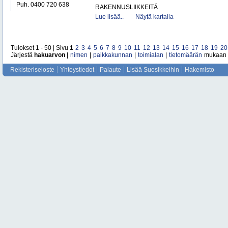
Puh. 0400 720 638
RAKENNUSLIIKKEITÄ
Lue lisää..
Näytä kartalla
Tulokset 1 - 50 | Sivu
1
2
3
4
5
6
7
8
9
10
11
12
13
14
15
16
17
18
19
20
Järjestä
hakuarvon
|
nimen
|
paikkakunnan
|
toimialan
|
tietomäärän
mukaan
Rekisteriseloste
Yhteystiedot
Palaute
Lisää Suosikkeihin
Hakemisto