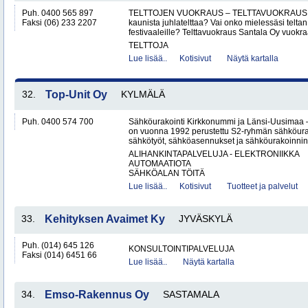
Puh. 0400 565 897
TELTTOJEN VUOKRAUS – TELTTAVUOKRAUS S
Faksi (06) 233 2207
kaunista juhlatelttaa? Vai onko mielessäsi telt
festivaaleille? Telttavuokraus Santala Oy vuokra
TELTTOJA
Lue lisää..
Kotisivut
Näytä kartalla
32.
Top-Unit Oy
KYLMÄLÄ
Puh. 0400 574 700
Sähköurakointi Kirkkonummi ja Länsi-Uusimaa 
on vuonna 1992 perustettu S2-ryhmän sähköurakoi
sähkötyöt, sähköasennukset ja sähköurakoinnin yr
ALIHANKINTAPALVELUJA - ELEKTRONIIKKA
AUTOMAATIOTA
SÄHKÖALAN TÖITÄ
Lue lisää..
Kotisivut
Tuotteet ja palvelut
33.
Kehityksen Avaimet Ky
JYVÄSKYLÄ
Puh. (014) 645 126
KONSULTOINTIPALVELUJA
Faksi (014) 6451 66
Lue lisää..
Näytä kartalla
34.
Emso-Rakennus Oy
SASTAMALA