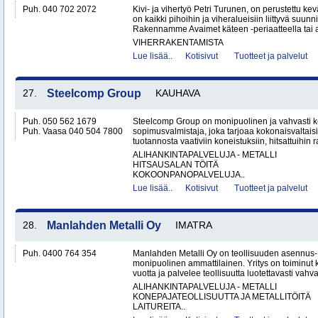
Puh. 040 702 2072
Kivi- ja vihertyö Petri Turunen, on perustettu 
on kaikki pihoihin ja viheralueisiin liittyvä suunn
Rakennamme Avaimet käteen -periaatteella tai a
VIHERRAKENTAMISTA
Lue lisää..
Kotisivut
Tuotteet ja palvelut
27.
Steelcomp Group
KAUHAVA
Puh. 050 562 1679
Steelcomp Group on monipuolinen ja vahvasti ke
Puh. Vaasa 040 504 7800
sopimusvalmistaja, joka tarjoaa kokonaisvaltais
tuotannosta vaativiin koneistuksiin, hitsattuihin r
ALIHANKINTAPALVELUJA - METALLI
HITSAUSALAN TÖITÄ
KOKOONPANOPALVELUJA..
Lue lisää..
Kotisivut
Tuotteet ja palvelut
28.
Manlahden Metalli Oy
IMATRA
Puh. 0400 764 354
Manlahden Metalli Oy on teollisuuden asennus-, 
monipuolinen ammattilainen. Yritys on toiminut k
vuotta ja palvelee teollisuutta luotettavasti vahval
ALIHANKINTAPALVELUJA - METALLI
KONEPAJATEOLLISUUTTA JA METALLITÖITÄ
LAITUREITA..