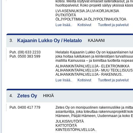
kotiisi. Meiltä löytyvät erilaiset laiteratkaisut, ja
huoltopalvelut. Koko projekti säilyy yksissä käsis
LVI-ASENNUKSIA JA LVI-KORJAUKSIA
PUTKITÖITÄ
ÖLJYPOLTTIMIA JA ÖLJYPOLTINHUOLTOA
Lue lisää..
Kotisivut
Tuotteet ja palvelut
3.
Kajaanin Lukko Oy / Helatalo
KAJAANI
Puh. (08) 633 2233
Helatalo Kajaanin Lukko Oy on kajaanilainen luk
Puh. 0500 383 599
joka hoitaa lukituksen ja kiinteistöjen turvallisu
mallilla Kainuussa – ja toimittaa tuotteita nopeast
ALIHANKINTAPALVELUJA - ELEKTRONIIKKA
ALIHANKINTAPALVELUJA - MUU TEOLLISUUS
ALIHANKINTAPALVELUJA - RAKENNUS..
Lue lisää..
Kotisivut
Tuotteet ja palvelut
4.
Zetes Oy
HIKIÄ
Puh. 0400 417 779
Zetes Oy on monipuolinen rakennusliike ja mitt
asiantuntija, joka toteuttaa rakennusprojektit ko
Hämeen, Päijät-Hämeen, Uudenmaan ja koko Ete
JULKISIVUTÖITÄ
KATTOTÖITÄ
KIINTEISTÖPALVELUJA..