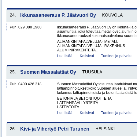
24.
Ikkunasaneeraus P. Jäätvuori Oy
KOUVOLA
Puh. 029 080 1980
Ikkunasaneeraus P. Jäätvuori Oy on ikkuna- ja o
asiantuntija, joka toteuttaa metalliovet, alumiinio
ikkunasaneeraukset kokonaispalveluna suunnitt
ALIHANKINTAPALVELUJA - METALLI
ALIHANKINTAPALVELUJA - RAKENNUS
ALUMIINIRAKENTEITA..
Lue lisää..
Kotisivut
Tuotteet ja palvelut
25.
Suomen Massalattiat Oy
TUUSULA
Puh. 0400 426 218
Suomen Massalattiat Oy toteuttaa laadukkaat mas
lattianpinnoitukset koko Suomen alueella. Yrityk
kokemus lattiapinnoitteista ja betonilattiatöistä te
BETONIA JA BETONITUOTTEITA
LATTIANPÄÄLLYSTEITÄ
LATTIATÖITÄ
Lue lisää..
Kotisivut
Tuotteet ja palvelut
26.
Kivi- ja Vihertyö Petri Turunen
HELSINKI