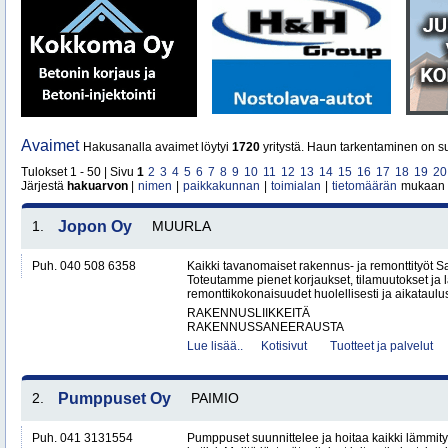
Avaimet
Hakusanalla avaimet löytyi
1720
yritystä. Haun tarkentaminen on su
Tulokset 1 - 50 | Sivu
1
2
3
4
5
6
7
8
9
10
11
12
13
14
15
16
17
18
19
20
Järjestä
hakuarvon
|
nimen
|
paikkakunnan
|
toimialan
|
tietomäärän
mukaan
1.
Jopon Oy
MUURLA
Puh. 040 508 6358
Kaikki tavanomaiset rakennus- ja remonttityöt S
Toteutamme pienet korjaukset, tilamuutokset ja
remonttikokonaisuudet huolellisesti ja aikataulu
RAKENNUSLIIKKEITÄ
RAKENNUSSANEERAUSTA
Lue lisää..
Kotisivut
Tuotteet ja palvelut
2.
Pumppuset Oy
PAIMIO
Puh. 041 3131554
Pumppuset suunnittelee ja hoitaa kaikki lämmitys