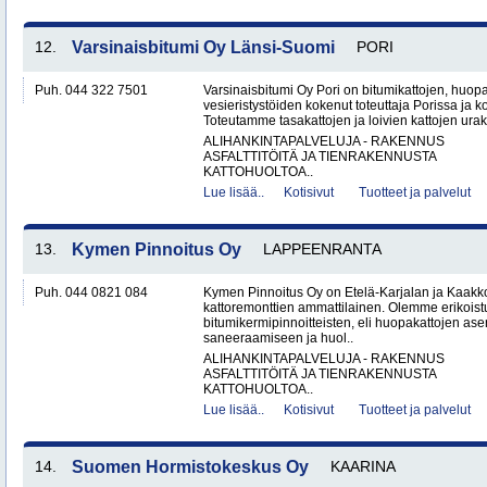
12.
Varsinaisbitumi Oy Länsi-Suomi
PORI
Puh. 044 322 7501
Varsinaisbitumi Oy Pori on bitumikattojen, huopa
vesieristystöiden kokenut toteuttaja Porissa ja 
Toteutamme tasakattojen ja loivien kattojen urako
ALIHANKINTAPALVELUJA - RAKENNUS
ASFALTTITÖITÄ JA TIENRAKENNUSTA
KATTOHUOLTOA..
Lue lisää..
Kotisivut
Tuotteet ja palvelut
13.
Kymen Pinnoitus Oy
LAPPEENRANTA
Puh. 044 0821 084
Kymen Pinnoitus Oy on Etelä-Karjalan ja Kaak
kattoremonttien ammattilainen. Olemme erikoist
bitumikermipinnoitteisten, eli huopakattojen as
saneeraamiseen ja huol..
ALIHANKINTAPALVELUJA - RAKENNUS
ASFALTTITÖITÄ JA TIENRAKENNUSTA
KATTOHUOLTOA..
Lue lisää..
Kotisivut
Tuotteet ja palvelut
14.
Suomen Hormistokeskus Oy
KAARINA