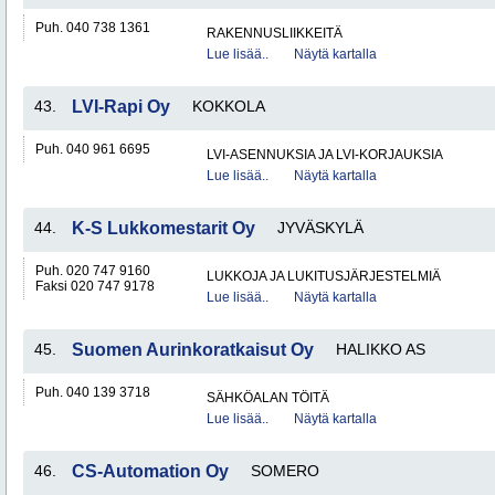
Puh. 040 738 1361
RAKENNUSLIIKKEITÄ
Lue lisää..
Näytä kartalla
43.
LVI-Rapi Oy
KOKKOLA
Puh. 040 961 6695
LVI-ASENNUKSIA JA LVI-KORJAUKSIA
Lue lisää..
Näytä kartalla
44.
K-S Lukkomestarit Oy
JYVÄSKYLÄ
Puh. 020 747 9160
LUKKOJA JA LUKITUSJÄRJESTELMIÄ
Faksi 020 747 9178
Lue lisää..
Näytä kartalla
45.
Suomen Aurinkoratkaisut Oy
HALIKKO AS
Puh. 040 139 3718
SÄHKÖALAN TÖITÄ
Lue lisää..
Näytä kartalla
46.
CS-Automation Oy
SOMERO