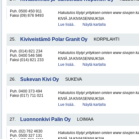
Puh. 0500 450 911
Hakutulos löytyi yrityksen omien www-sivujen ka
Faksi (09) 876 9493
KIVIÄ JA KIVIASENNUKSIA
Lue lisää..
Näytä kartalla
25.
Kiviveistämö Polar Granit Oy
KORPILAHTI
Puh. (014) 821 234
Hakutulos löytyi yrityksen omien www-sivujen ka
Puh. 0400 546 586
KIVIÄ JA KIVIASENNUKSIA
Faksi (014) 821 233
Lue lisää..
Näytä kartalla
26.
Sukevan Kivi Oy
SUKEVA
Puh. 0400 373 494
Hakutulos löytyi yrityksen omien www-sivujen ka
Faksi (017) 711 021
KIVIÄ JA KIVIASENNUKSIA
Lue lisää..
Näytä kartalla
27.
Luonnonkivi Palin Oy
LOIMAA
Puh. (02) 762 4630
Hakutulos löytyi yrityksen omien www-sivujen ka
Puh. 0500 327 131
KIVIÄ JA KIVIASENNUKSIA