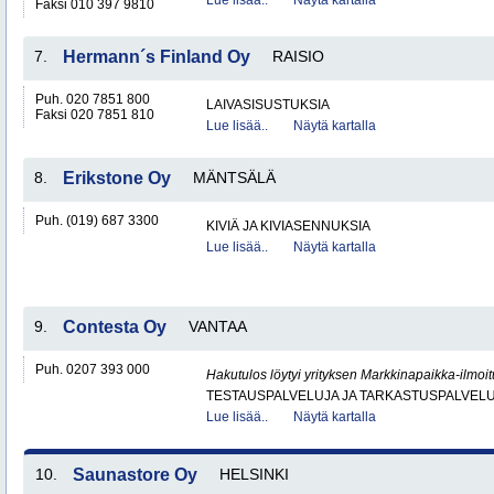
Lue lisää..
Näytä kartalla
Faksi 010 397 9810
7.
Hermann´s Finland Oy
RAISIO
Puh. 020 7851 800
LAIVASISUSTUKSIA
Faksi 020 7851 810
Lue lisää..
Näytä kartalla
8.
Erikstone Oy
MÄNTSÄLÄ
Puh. (019) 687 3300
KIVIÄ JA KIVIASENNUKSIA
Lue lisää..
Näytä kartalla
9.
Contesta Oy
VANTAA
Puh. 0207 393 000
Hakutulos löytyi yrityksen Markkinapaikka-ilmoi
TESTAUSPALVELUJA JA TARKASTUSPALVEL
Lue lisää..
Näytä kartalla
10.
Saunastore Oy
HELSINKI