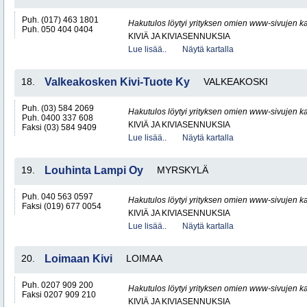
Puh. (017) 463 1801
Hakutulos löytyi yrityksen omien www-sivujen ka
Puh. 050 404 0404
KIVIÄ JA KIVIASENNUKSIA
Lue lisää..
Näytä kartalla
18.
Valkeakosken Kivi-Tuote Ky
VALKEAKOSKI
Puh. (03) 584 2069
Hakutulos löytyi yrityksen omien www-sivujen ka
Puh. 0400 337 608
KIVIÄ JA KIVIASENNUKSIA
Faksi (03) 584 9409
Lue lisää..
Näytä kartalla
19.
Louhinta Lampi Oy
MYRSKYLÄ
Puh. 040 563 0597
Hakutulos löytyi yrityksen omien www-sivujen ka
Faksi (019) 677 0054
KIVIÄ JA KIVIASENNUKSIA
Lue lisää..
Näytä kartalla
20.
Loimaan Kivi
LOIMAA
Puh. 0207 909 200
Hakutulos löytyi yrityksen omien www-sivujen ka
Faksi 0207 909 210
KIVIÄ JA KIVIASENNUKSIA