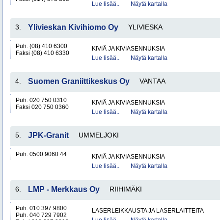
Lue lisää..
Näytä kartalla
3.
Ylivieskan Kivihiomo Oy
YLIVIESKA
Puh. (08) 410 6300
KIVIÄ JA KIVIASENNUKSIA
Faksi (08) 410 6330
Lue lisää..
Näytä kartalla
4.
Suomen Graniittikeskus Oy
VANTAA
Puh. 020 750 0310
KIVIÄ JA KIVIASENNUKSIA
Faksi 020 750 0360
Lue lisää..
Näytä kartalla
5.
JPK-Granit
UMMELJOKI
Puh. 0500 9060 44
KIVIÄ JA KIVIASENNUKSIA
Lue lisää..
Näytä kartalla
6.
LMP - Merkkaus Oy
RIIHIMÄKI
Puh. 010 397 9800
LASERLEIKKAUSTA JA LASERLAITTEITA
Puh. 040 729 7902