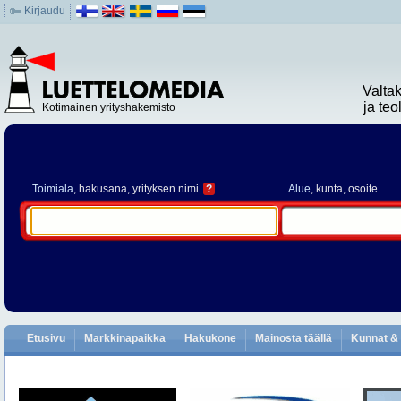
Kirjaudu
Valta
ja te
Kotimainen yrityshakemisto
Toimiala
, hakusana, yrityksen nimi
?
Alue
, kunta, osoite
Etusivu
Markkinapaikka
Hakukone
Mainosta täällä
Kunnat & 