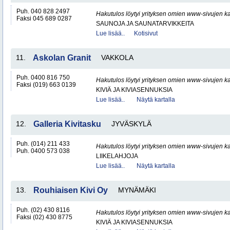
Puh. 040 828 2497
Hakutulos löytyi yrityksen omien www-sivujen ka
Faksi 045 689 0287
SAUNOJA JA SAUNATARVIKKEITA
Lue lisää..
Kotisivut
11.
Askolan Granit
VAKKOLA
Puh. 0400 816 750
Hakutulos löytyi yrityksen omien www-sivujen ka
Faksi (019) 663 0139
KIVIÄ JA KIVIASENNUKSIA
Lue lisää..
Näytä kartalla
12.
Galleria Kivitasku
JYVÄSKYLÄ
Puh. (014) 211 433
Hakutulos löytyi yrityksen omien www-sivujen ka
Puh. 0400 573 038
LIIKELAHJOJA
Lue lisää..
Näytä kartalla
13.
Rouhiaisen Kivi Oy
MYNÄMÄKI
Puh. (02) 430 8116
Hakutulos löytyi yrityksen omien www-sivujen ka
Faksi (02) 430 8775
KIVIÄ JA KIVIASENNUKSIA