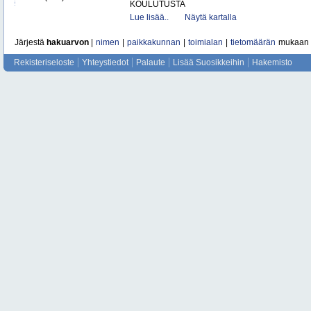
KOULUTUSTA
Lue lisää..
Näytä kartalla
Järjestä
hakuarvon
|
nimen
|
paikkakunnan
|
toimialan
|
tietomäärän
mukaan
Rekisteriseloste
Yhteystiedot
Palaute
Lisää Suosikkeihin
Hakemisto