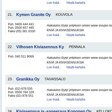
Lue lisää..
Näytä kartalla
21.
Kymen Granite Oy
KOUVOLA
Puh. 0400 444 441
Hakutulos löytyi yrityksen omien www-sivujen ka
Puh. 0500 657 495
KIVIÄ JA KIVIASENNUKSIA
Faksi (05) 381 0330
Lue lisää..
Näytä kartalla
22.
Vilhosen Kiviasennus Ky
PENNALA
Puh. 040 511 9069
Hakutulos löytyi yrityksen omien www-sivujen ka
KIVIÄ JA KIVIASENNUKSIA
Lue lisää..
Näytä kartalla
23.
Granikka Oy
TAIVASSALO
Puh. (02) 878 555
Hakutulos löytyi yrityksen omien www-sivujen ka
Puh. 0500 784 329
KIVIÄ JA KIVIASENNUKSIA
Faksi (02) 878 551
Lue lisää..
Näytä kartalla
24.
Kiviasennus ja -saneeraus Koponen Oy
KELLOKO