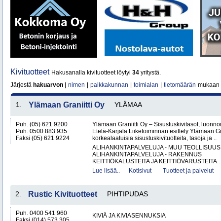
Kivituotteet
Hakusanalla kivituotteet löytyi
34
yritystä.
Järjestä
hakuarvon
|
nimen
|
paikkakunnan
|
toimialan
|
tietomäärän
mukaan
1.
Ylämaan Graniitti Oy
YLÄMAA
Puh. (05) 621 9200
Ylämaan Graniitti Oy – Sisustuskivitasot, luonnonk
Puh. 0500 883 935
Etelä-Karjala Liiketoiminnan esittely Ylämaan Gr
Faksi (05) 621 9224
korkealaatuisia sisustuskivituotteita, tasoja ja ..
ALIHANKINTAPALVELUJA - MUU TEOLLISUUS
ALIHANKINTAPALVELUJA - RAKENNUS
KEITTIÖKALUSTEITA JA KEITTIÖVARUSTEITA..
Lue lisää..
Kotisivut
Tuotteet ja palvelut
2.
Rustic Kivituotteet
PIHTIPUDAS
Puh. 0400 541 960
KIVIÄ JA KIVIASENNUKSIA
Faksi (014) 573 305