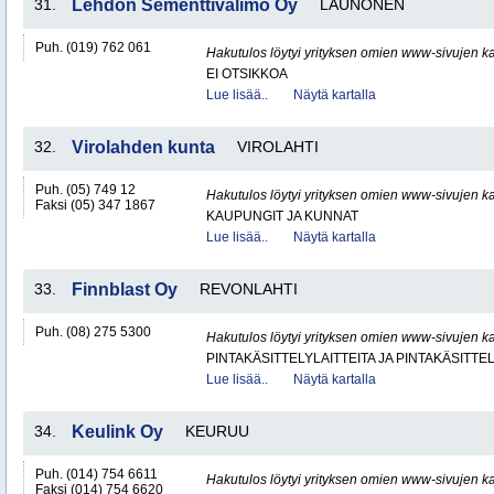
31.
Lehdon Sementtivalimo Oy
LAUNONEN
Puh. (019) 762 061
Hakutulos löytyi yrityksen omien www-sivujen ka
EI OTSIKKOA
Lue lisää..
Näytä kartalla
32.
Virolahden kunta
VIROLAHTI
Puh. (05) 749 12
Hakutulos löytyi yrityksen omien www-sivujen ka
Faksi (05) 347 1867
KAUPUNGIT JA KUNNAT
Lue lisää..
Näytä kartalla
33.
Finnblast Oy
REVONLAHTI
Puh. (08) 275 5300
Hakutulos löytyi yrityksen omien www-sivujen ka
PINTAKÄSITTELYLAITTEITA JA PINTAKÄSITTE
Lue lisää..
Näytä kartalla
34.
Keulink Oy
KEURUU
Puh. (014) 754 6611
Hakutulos löytyi yrityksen omien www-sivujen ka
Faksi (014) 754 6620