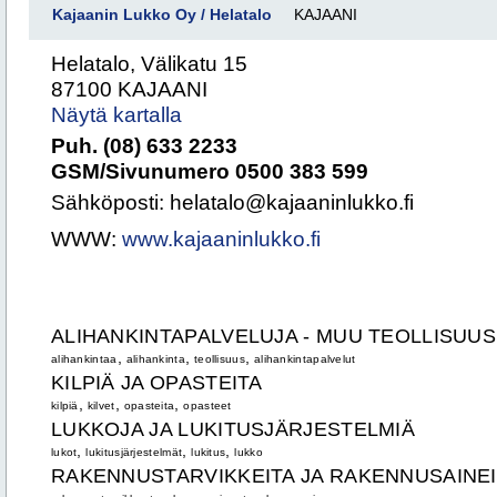
Kajaanin Lukko Oy / Helatalo
KAJAANI
Helatalo, Välikatu 15
87100 KAJAANI
Näytä kartalla
Puh. (08) 633 2233
GSM/Sivunumero 0500 383 599
Sähköposti: helatalo@kajaaninlukko.fi
WWW:
www.kajaaninlukko.fi
ALIHANKINTAPALVELUJA - MUU TEOLLISUUS
,
,
,
alihankintaa
alihankinta
teollisuus
alihankintapalvelut
KILPIÄ JA OPASTEITA
,
,
,
kilpiä
kilvet
opasteita
opasteet
LUKKOJA JA LUKITUSJÄRJESTELMIÄ
,
,
,
lukot
lukitusjärjestelmät
lukitus
lukko
RAKENNUSTARVIKKEITA JA RAKENNUSAINE