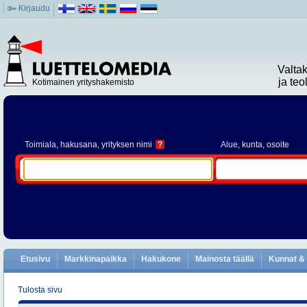
Kirjaudu
Valta
ja te
Kotimainen yrityshakemisto
Toimiala
, hakusana, yrityksen nimi
?
Alue
, kunta, osoite
Etusivu
Markkinapaikka
Hakukone
Mainosta täällä
Kunnat & 
Tulosta sivu