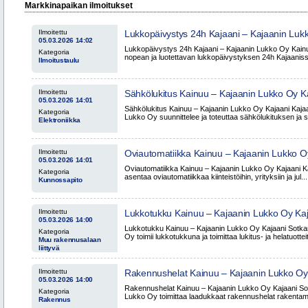
Markkinapaikan ilmoitukset
Ilmoitettu
Lukkopäivystys 24h Kajaani – Kajaanin Luk
05.03.2026 14:02
Lukkopäivystys 24h Kajaani – Kajaanin Lukko Oy Kain
Kategoria
nopean ja luotettavan lukkopäivystyksen 24h Kajaanissa
Ilmoitustaulu
Ilmoitettu
Sähkölukitus Kainuu – Kajaanin Lukko Oy 
05.03.2026 14:01
Vuokatti
Sähkölukitus Kainuu – Kajaanin Lukko Oy Kajaani Kaja
Kategoria
Lukko Oy suunnittelee ja toteuttaa sähkölukituksen ja s
Elektroniikka
Ilmoitettu
Oviautomatiikka Kainuu – Kajaanin Lukko O
05.03.2026 14:01
Oviautomatiikka Kainuu – Kajaanin Lukko Oy Kajaani Ka
Kategoria
asentaa oviautomatiikkaa kiinteistöihin, yrityksiin ja jul...
Kunnossapito
Ilmoitettu
Lukkotukku Kainuu – Kajaanin Lukko Oy Kaj
05.03.2026 14:00
Lukkotukku Kainuu – Kajaanin Lukko Oy Kajaani Sotka
Kategoria
Oy toimii lukkotukkuna ja toimittaa lukitus- ja helatuotteit
Muu rakennusalaan
liittyvä
Ilmoitettu
Rakennushelat Kainuu – Kajaanin Lukko Oy
05.03.2026 14:00
Vuokatti
Rakennushelat Kainuu – Kajaanin Lukko Oy Kajaani So
Kategoria
Lukko Oy toimittaa laadukkaat rakennushelat rakentami
Rakennus