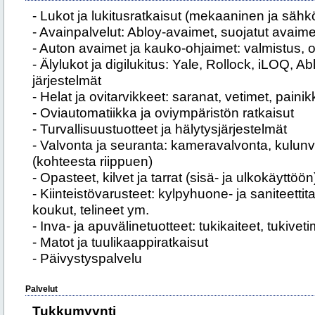
- Lukot ja lukitusratkaisut (mekaaninen ja sähk
- Avainpalvelut: Abloy-avaimet, suojatut avaimet
- Auton avaimet ja kauko-ohjaimet: valmistus, oh
- Älylukot ja digilukitus: Yale, Rollock, iLOQ, 
järjestelmät
- Helat ja ovitarvikkeet: saranat, vetimet, painik
- Oviautomatiikka ja oviympäristön ratkaisut
- Turvallisuustuotteet ja hälytysjärjestelmät
- Valvonta ja seuranta: kameravalvonta, kulun
(kohteesta riippuen)
- Opasteet, kilvet ja tarrat (sisä- ja ulkokäyttöön
- Kiinteistövarusteet: kylpyhuone- ja saniteettit
koukut, telineet ym.
- Inva- ja apuvälinetuotteet: tukikaiteet, tukive
- Matot ja tuulikaappiratkaisut
- Päivystyspalvelu
Palvelut
Tukkumyynti