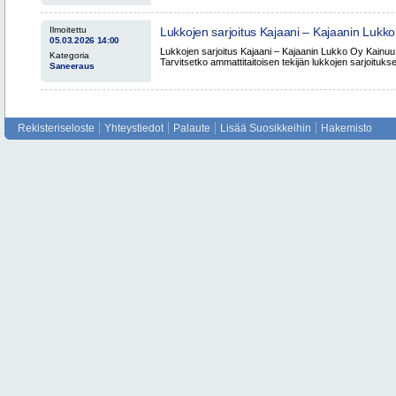
Ilmoitettu
Lukkojen sarjoitus Kajaani – Kajaanin Luk
05.03.2026 14:00
Vuokatti
Lukkojen sarjoitus Kajaani – Kajaanin Lukko Oy Kainu
Kategoria
Tarvitsetko ammattitaitoisen tekijän lukkojen sarjoituks
Saneeraus
Rekisteriseloste
Yhteystiedot
Palaute
Lisää Suosikkeihin
Hakemisto