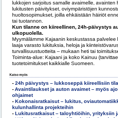
lukkojen sarjoitus samalle avaimelle, avainten h
lukitusten päivitykset, oviympäristöjen kunnos
huoltosopimukset, joilla ehkäistään häiriöt enn
tai tuotannon.
Kun tilanne on kiireellinen, 24h-päivystys 
ulkopuolella.
Myymälämme Kajaanin keskustassa palvelee kul
laaja varasto lukituksia, heloja ja kiinteistövaru
turvallisuustuotteita – mukaan heti tai toimitukse
Toiminta-alue: Kajaani ja koko Kainuu (tarvitt
tuotetoimitukset kaikkialle Suomeen.
Katso myös
-
24h päivystys – lukkoseppä kiireellisiin tila
-
Avaintilaukset ja auton avaimet – myös ajo
ohjaimet
-
Kokonaisratkaisut – lukitus, oviautomatiikk
kulunhallinta projekteihin
-
Lukitusratkaisut – taloyhtiöihin, yrityksiin j