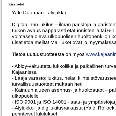
Lisätiedot
Yale Doorman - älylukko
Digitaalinen lukitus – ilman paristoja ja pariston
Lukon avaus näppärästi etätunnisteella tai 6-nu
voimassa oleva ulkopuolisen huoltohenkilön k
Lisätietoa meiltä! Mallilukot ovat jo myymäläs
Tietoa uutuustuotteesta on myös
www.kajaaninl
- Abloy-valtuutettu lukkoliike ja paikallinen turva
Kajaanissa
- Laaja varasto: lukitus, helat, kiinteistövaruste
turvallisuustuotteet mukaan heti
- Kainuun alueen asennus- ja huoltoautot – pa
ulkopuolelle
- ISO 9001 ja ISO 14001 -laatu- ja ympäristöjä
- Älylukko- ja digilukitusratkaisut (Yale, Rollo
perinteiset lukitukset