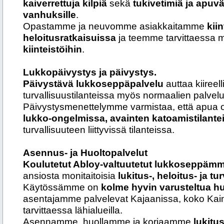
kaiverrettuja kilpiä
sekä
tukivetimiä ja apuvä
vanhuksille
.
Opastamme ja neuvomme asiakkaitamme
kiin
heloitusratkaisuissa
ja teemme tarvittaessa
kiinteistöihin
.
Lukkopäivystys ja päivystys.
Päivystävä lukkoseppäpalvelu
auttaa kiireell
turvallisuustilanteissa myös normaalien palvelu
Päivystysmenettelymme varmistaa, että apua on
lukko-ongelmissa, avainten katoamistilante
turvallisuuteen liittyvissä tilanteissa.
Asennus- ja Huoltopalvelut
Koulutetut Abloy-valtuutetut lukkoseppäm
ansiosta monitaitoisia
lukitus-, heloitus- ja t
Käytössämme on
kolme hyvin varusteltua h
asentajamme palvelevat Kajaanissa, koko Kai
tarvittaessa lähialueilla.
Asennamme, huollamme ja korjaamme
lukitus