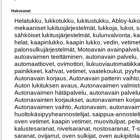
Hakusanat
Helatukku, lukkotukku, lukitustukku, Abloy-luko
mekaaniset lukitusjärjestelmät, lukkoja, lukot,
sähköiset lukitusjärjestelmät, kulunvalvonta, 
helat, kaapinlukko, kaapin lukko, vedin, vetimet
palonsulkujärjestelmät, Motoavain avainpalvel
autoavaimen teettäminen, autonavain palvelu,
automaattiovet, ovimottori, liukuoviautomatiikka
painikkeet, kahvat, vetimet, vaatekoukut, pyyhe
Autonavain korjaus, Autonavain patterin vaihto
Auton lukituksen avaus, Autonavaimen valmist
Autonavaimen hätäpalvelu, autonavain palvelut
Autonavainten korjaukset, autonavaimen korj
Autonavaimen vaihto, Autonavaim, autonavaim
huoltokäsipyyheannostelijat, saippua-annostelija
oven vetimet, kaapin vetimet, muovitulpat, peite
kalustesaranat, nivelsaranat, nostosaranat, T-s
saranat, ovijarrut, oven sulkijat, oven aukipitola