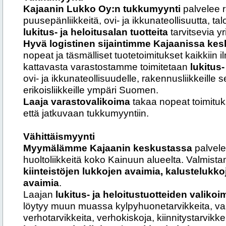
Kajaanin Lukko Oy:n tukkumyynti
palvelee 
puusepänliikkeitä, ovi- ja ikkunateollisuutta, ta
lukitus- ja heloitusalan tuotteita
tarvitsevia yr
Hyvä logistinen sijaintimme Kajaanissa ke
nopeat ja täsmälliset tuotetoimitukset kaikkiin 
kattavasta varastostamme toimitetaan
lukitus-
ovi- ja ikkunateollisuudelle, rakennusliikkeille 
erikoisliikkeille ympäri Suomen.
Laaja varastovalikoima
takaa nopeat toimituks
että jatkuvaan tukkumyyntiin.
Vähittäismyynti
Myymälämme Kajaanin keskustassa
palvelee
huoltoliikkeitä koko Kainuun alueelta. Valmis
kiinteistöjen lukkojen avaimia, kalustelukk
avaimia
.
Laajan
lukitus- ja heloitustuotteiden valiko
löytyy muun muassa kylpyhuonetarvikkeita, va
verhotarvikkeita, verhokiskoja, kiinnitystarvikke