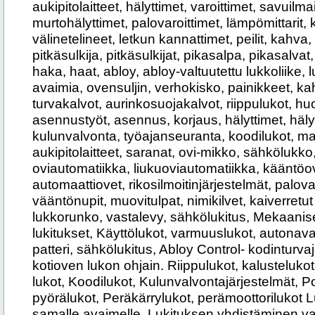
aukipitolaitteet, hälyttimet, varoittimet, savuilm
murtohälyttimet, palovaroittimet, lämpömittarit, 
välinetelineet, letkun kannattimet, peilit, kahva, 
pitkäsulkija, pitkäsulkijat, pikasalpa, pikasalvat
haka, haat, abloy, abloy-valtuutettu lukkoliike, 
avaimia, ovensuljin, verhokisko, painikkeet, kah
turvakalvot, aurinkosuojakalvot, riippulukot, huo
asennustyöt, asennus, korjaus, hälyttimet, hälyt
kulunvalvonta, työajanseuranta, koodilukot, ma
aukipitolaitteet, saranat, ovi-mikko, sähkölukko
oviautomatiikka, liukuoviautomatiikka, kääntöo
automaattiovet, rikosilmoitinjärjestelmät, palova
vääntönupit, muovitulpat, nimikilvet, kaiverretut k
lukkorunko, vastalevy, sähkölukitus, Mekaanise
lukitukset, Käyttölukot, varmuuslukot, autona
patteri, sähkölukitus, Abloy Control- kodinturv
kotioven lukon ohjain. Riippulukot, kalustelukot
lukot, Koodilukot, Kulunvalvontajärjestelmät, Pos
pyörälukot, Peräkärrylukot, perämoottorilukot L
samalle avaimelle, Lukituksen yhdistäminen val