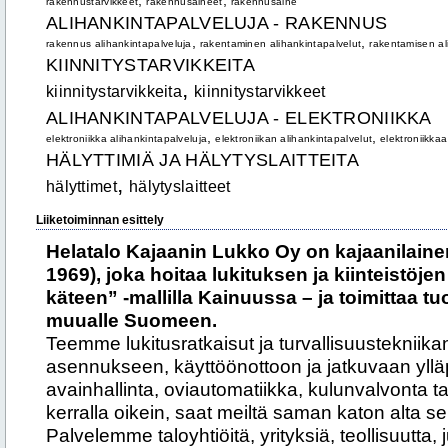
,
,
rakennustarvikkeet
rakennusaineet
rakennusaine
ALIHANKINTAPALVELUJA - RAKENNUS
,
,
rakennus alihankintapalveluja
rakentaminen alihankintapalvelut
rakentamisen al
KIINNITYSTARVIKKEITA
,
kiinnitystarvikkeita
kiinnitystarvikkeet
ALIHANKINTAPALVELUJA - ELEKTRONIIKKA
,
,
elektroniikka alihankintapalveluja
elektroniikan alihankintapalvelut
elektroniikkaa
HÄLYTTIMIÄ JA HÄLYTYSLAITTEITA
,
hälyttimet
hälytyslaitteet
Liiketoiminnan esittely
Helatalo Kajaanin Lukko Oy on kajaanilainen
1969), joka hoitaa lukituksen ja kiinteistöje
käteen” -mallilla Kainuussa – ja toimittaa t
muualle Suomeen.
Teemme lukitusratkaisut ja turvallisuustekniika
asennukseen, käyttöönottoon ja jatkuvaan yllä
avainhallinta, oviautomatiikka, kulunvalvonta ta
kerralla oikein, saat meiltä saman katon alta sek
Palvelemme taloyhtiöitä, yrityksiä, teollisuutta, j