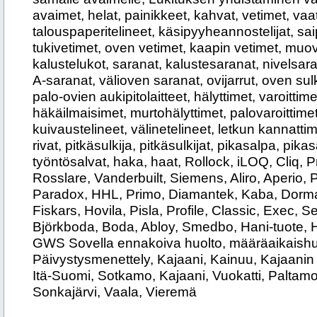
avaimet, helat, painikkeet, kahvat, vetimet, v
talouspaperitelineet, käsipyyheannostelijat, sai
tukivetimet, oven vetimet, kaapin vetimet, muovit
kalustelukot, saranat, kalustesaranat, nivelsar
A-saranat, välioven saranat, ovijarrut, oven sulki
palo-ovien aukipitolaitteet, hälyttimet, varoittim
häkäilmaisimet, murtohälyttimet, palovaroittimet
kuivaustelineet, välinetelineet, letkun kannattime
rivat, pitkäsulkija, pitkäsulkijat, pikasalpa, pika
työntösalvat, haka, haat, Rollock, iLOQ, Cliq, P
Rosslare, Vanderbuilt, Siemens, Aliro, Aperio,
Paradox, HHL, Primo, Diamantek, Kaba, Dorma, 
Fiskars, Hovila, Pisla, Profile, Classic, Exec,
Björkboda, Boda, Abloy, Smedbo, Hani-tuote, H
GWS Sovella ennakoiva huolto, määräaikaishuo
Päivystysmenettely, Kajaani, Kainuu, Kajaanin
Itä-Suomi, Sotkamo, Kajaani, Vuokatti, Paltamo
Sonkajärvi, Vaala, Vieremä