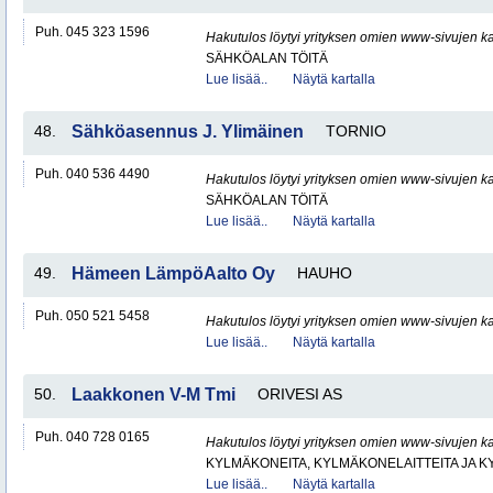
Puh. 045 323 1596
Hakutulos löytyi yrityksen omien www-sivujen ka
SÄHKÖALAN TÖITÄ
Lue lisää..
Näytä kartalla
48.
Sähköasennus J. Ylimäinen
TORNIO
Puh. 040 536 4490
Hakutulos löytyi yrityksen omien www-sivujen ka
SÄHKÖALAN TÖITÄ
Lue lisää..
Näytä kartalla
49.
Hämeen LämpöAalto Oy
HAUHO
Puh. 050 521 5458
Hakutulos löytyi yrityksen omien www-sivujen ka
Lue lisää..
Näytä kartalla
50.
Laakkonen V-M Tmi
ORIVESI AS
Puh. 040 728 0165
Hakutulos löytyi yrityksen omien www-sivujen ka
KYLMÄKONEITA, KYLMÄKONELAITTEITA JA
Lue lisää..
Näytä kartalla