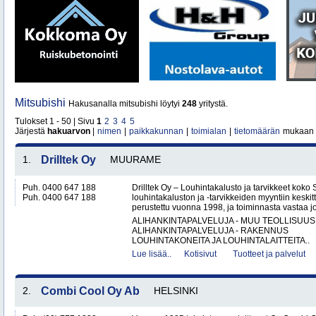
Mitsubishi
Hakusanalla mitsubishi löytyi
248
yritystä.
Tulokset 1 - 50 | Sivu
1
2
3
4
5
Järjestä
hakuarvon
|
nimen
|
paikkakunnan
|
toimialan
|
tietomäärän
mukaan
1.
Drilltek Oy
MUURAME
Puh. 0400 647 188
Drilltek Oy – Louhintakalusto ja tarvikkeet koko
Puh. 0400 647 188
louhintakaluston ja -tarvikkeiden myyntiin keskitt
perustettu vuonna 1998, ja toiminnasta vastaa jo
ALIHANKINTAPALVELUJA - MUU TEOLLISUUS
ALIHANKINTAPALVELUJA - RAKENNUS
LOUHINTAKONEITA JA LOUHINTALAITTEITA..
Lue lisää..
Kotisivut
Tuotteet ja palvelut
2.
Combi Cool Oy Ab
HELSINKI