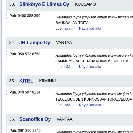
33.
Sähkötyö E Lämsä Oy
KUUSAMO
Puh. 0400 388 390
Hakutulos löytyi yrityksen omien www-sivujen ka
SÄHKÖALAN TÖITÄ
Lue lisää..
Näytä kartalla
34.
JH-Lämpö Oy
VANTAA
Puh. 050 572 6758
Hakutulos löytyi yrityksen omien www-sivujen ka
LÄMMITYSLAITTEITA JA KUIVAUSLAITTEITA
Lue lisää..
Näytä kartalla
35.
KITEL
KIIMINKI
Puh. 040 507 0134
Hakutulos löytyi yrityksen omien www-sivujen ka
TEOLLISUUDEN KUNNOSSAPITOPALVELUJA
Lue lisää..
Näytä kartalla
36.
Scanoffice Oy
VANTAA
Puh. (09) 290 2240
Hakutulos löytyi yrityksen omien www-sivujen ka