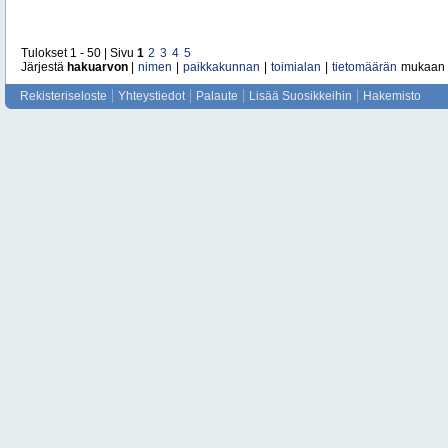
Tulokset 1 - 50 | Sivu
1
2
3
4
5
Järjestä
hakuarvon
|
nimen
|
paikkakunnan
|
toimialan
|
tietomäärän
mukaan
Rekisteriseloste
Yhteystiedot
Palaute
Lisää Suosikkeihin
Hakemisto