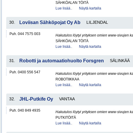
SÄHKÖALAN TÖITÄ
Lue lisää..
Näytä kartalla
30.
Loviisan Sähköpojat Oy Ab
LILJENDAL
Puh. 044 7575 003
Hakutulos löytyi yrityksen omien www-sivujen ka
SÄHKÖALAN TÖITÄ
Lue lisää..
Näytä kartalla
31.
Robotti ja automaatiohuolto Forsgren
SÄLINKÄÄ
Puh. 0400 556 547
Hakutulos löytyi yrityksen omien www-sivujen ka
ROBOTIIKKAA
Lue lisää..
Näytä kartalla
32.
JHL-Putkife Oy
VANTAA
Puh. 040 849 4935
Hakutulos löytyi yrityksen omien www-sivujen ka
PUTKITÖITÄ
Lue lisää..
Näytä kartalla