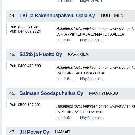
Lue lisää..
Näytä kartalla
44.
LVI- ja Rakennuspalvelu Ojala Ky
HUITTINEN
Puh. (02) 569 632
Hakutulos löytyi yrityksen omien www-sivujen ka
Puh. 044 082 2224
LVI-TARVIKKEITA JA LVI-MATERIAALEJA
Lue lisää..
Näytä kartalla
45.
Säätö ja Huolto Oy
KARKKILA
Puh. 0400 473 500
Hakutulos löytyi yrityksen omien www-sivujen ka
RAKENNUSAUTOMAATIOTA
Lue lisää..
Näytä kartalla
46.
Saimaan Soodapuhallus Oy
MÄNTYHARJU
Puh. 0500 197 001
Hakutulos löytyi yrityksen omien www-sivujen ka
RAKENNUSSANEERAUSTA
Lue lisää..
Näytä kartalla
47.
JH Power Oy
HAMARI