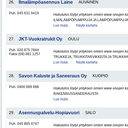
26.
Ilmalämpöasennus Laine
AUVAINEN
Puh. 045 631 0419
Hakutulos löytyi yrityksen omien www-sivujen ka
ILMALÄMPÖPUMPPUJA JA LÄMPÖPUMPPUJ
Lue lisää..
Näytä kartalla
27.
JKT-Vuokratrukit Oy
OULU
Puh. 020 875 7844
Hakutulos löytyi yrityksen omien www-sivujen ka
Faksi (08) 881 1257
TRUKKEJA, TRUKKITARVIKKEITA JA TRUKKI
Lue lisää..
Näytä kartalla
28.
Savon Kaluste ja Saneeraus Oy
KUOPIO
Puh. 0400 689 688
Hakutulos löytyi yrityksen omien www-sivujen ka
RAKENNUSSANEERAUSTA
Lue lisää..
29.
Asennuspalvelu-Hopiavuori
SALO
Puh. 045 865 4747
Hakutulos löytyi yrityksen omien www-sivujen ka