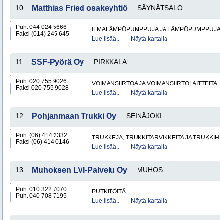
10.
Matthias Fried osakeyhtiö
SÄYNÄTSALO
Puh. 044 024 5666
ILMALÄMPÖPUMPPUJA JA LÄMPÖPUMPPUJ
Faksi (014) 245 645
Lue lisää..
Näytä kartalla
11.
SSF-Pyörä Oy
PIRKKALA
Puh. 020 755 9026
VOIMANSIIRTOA JA VOIMANSIIRTOLAITTEITA
Faksi 020 755 9028
Lue lisää..
Näytä kartalla
12.
Pohjanmaan Trukki Oy
SEINÄJOKI
Puh. (06) 414 2332
TRUKKEJA, TRUKKITARVIKKEITA JA TRUKKI
Faksi (06) 414 0146
Lue lisää..
Näytä kartalla
13.
Muhoksen LVI-Palvelu Oy
MUHOS
Puh. 010 322 7070
PUTKITÖITÄ
Puh. 040 708 7195
Lue lisää..
Näytä kartalla