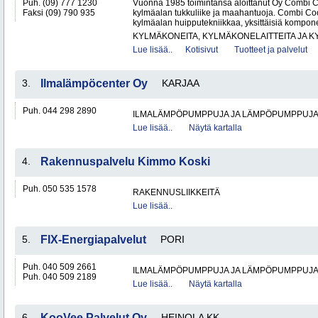
Puh. (09) 777 1230
Vuonna 1985 toimintansa aloittanut Oy Combi 
Faksi (09) 790 935
kylmäalan tukkuliike ja maahantuoja. Combi Cool
kylmäalan huipputekniikkaa, yksittäisiä kompone
KYLMÄKONEITA, KYLMÄKONELAITTEITA JA
Lue lisää..
Kotisivut
Tuotteet ja palvelut
3.
Ilmalämpöcenter Oy
KARJAA
Puh. 044 298 2890
ILMALÄMPÖPUMPPUJA JA LÄMPÖPUMPPUJ
Lue lisää..
Näytä kartalla
4.
Rakennuspalvelu Kimmo Koski
Puh. 050 535 1578
RAKENNUSLIIKKEITÄ
Lue lisää..
5.
FIX-Energiapalvelut
PORI
Puh. 040 509 2661
ILMALÄMPÖPUMPPUJA JA LÄMPÖPUMPPUJ
Puh. 040 509 2189
Lue lisää..
Näytä kartalla
6.
KooVee Palvelut Oy
HEINOLA KK