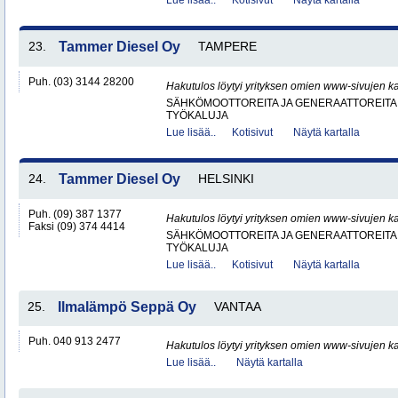
Lue lisää..
Kotisivut
Näytä kartalla
23.
Tammer Diesel Oy
TAMPERE
Puh. (03) 3144 28200
Hakutulos löytyi yrityksen omien www-sivujen ka
SÄHKÖMOOTTOREITA JA GENERAATTOREITA
TYÖKALUJA
Lue lisää..
Kotisivut
Näytä kartalla
24.
Tammer Diesel Oy
HELSINKI
Puh. (09) 387 1377
Hakutulos löytyi yrityksen omien www-sivujen ka
Faksi (09) 374 4414
SÄHKÖMOOTTOREITA JA GENERAATTOREITA
TYÖKALUJA
Lue lisää..
Kotisivut
Näytä kartalla
25.
Ilmalämpö Seppä Oy
VANTAA
Puh. 040 913 2477
Hakutulos löytyi yrityksen omien www-sivujen ka
Lue lisää..
Näytä kartalla