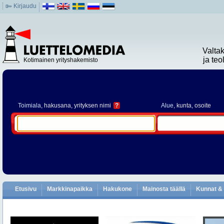
Kirjaudu
Valta
ja te
Kotimainen yrityshakemisto
Toimiala
, hakusana, yrityksen nimi
?
Alue
, kunta, osoite
Etusivu
Markkinapaikka
Hakukone
Mainosta täällä
Kunnat & 