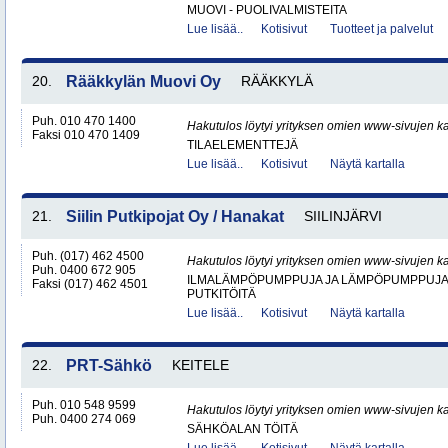
MUOVI - PUOLIVALMISTEITA
Lue lisää..
Kotisivut
Tuotteet ja palvelut
20.
Rääkkylän Muovi Oy
RÄÄKKYLÄ
Puh. 010 470 1400
Hakutulos löytyi yrityksen omien www-sivujen ka
Faksi 010 470 1409
TILAELEMENTTEJÄ
Lue lisää..
Kotisivut
Näytä kartalla
21.
Siilin Putkipojat Oy / Hanakat
SIILINJÄRVI
Puh. (017) 462 4500
Hakutulos löytyi yrityksen omien www-sivujen ka
Puh. 0400 672 905
ILMALÄMPÖPUMPPUJA JA LÄMPÖPUMPPUJ
Faksi (017) 462 4501
PUTKITÖITÄ
Lue lisää..
Kotisivut
Näytä kartalla
22.
PRT-Sähkö
KEITELE
Puh. 010 548 9599
Hakutulos löytyi yrityksen omien www-sivujen ka
Puh. 0400 274 069
SÄHKÖALAN TÖITÄ