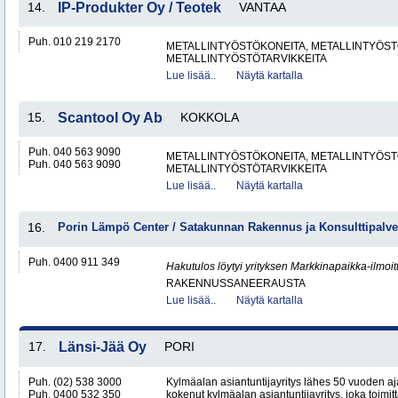
14.
IP-Produkter Oy / Teotek
VANTAA
Puh. 010 219 2170
METALLINTYÖSTÖKONEITA, METALLINTYÖSTÖ
METALLINTYÖSTÖTARVIKKEITA
Lue lisää..
Näytä kartalla
15.
Scantool Oy Ab
KOKKOLA
Puh. 040 563 9090
METALLINTYÖSTÖKONEITA, METALLINTYÖSTÖ
Puh. 040 563 9090
METALLINTYÖSTÖTARVIKKEITA
Lue lisää..
Näytä kartalla
16.
Porin Lämpö Center / Satakunnan Rakennus ja Konsulttipalve
Puh. 0400 911 349
Hakutulos löytyi yrityksen Markkinapaikka-ilmoi
RAKENNUSSANEERAUSTA
Lue lisää..
Näytä kartalla
17.
Länsi-Jää Oy
PORI
Puh. (02) 538 3000
Kylmäalan asiantuntijayritys lähes 50 vuoden aj
Puh. 0400 532 350
kokenut kylmäalan asiantuntijayritys, joka toimitta