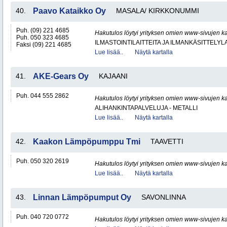
40.
Paavo Kataikko Oy
MASALA/ KIRKKONUMMI
Puh. (09) 221 4685
Hakutulos löytyi yrityksen omien www-sivujen ka
Puh. 050 323 4685
ILMASTOINTILAITTEITA JA ILMANKÄSITTELYLA
Faksi (09) 221 4685
Lue lisää..
Näytä kartalla
41.
AKE-Gears Oy
KAJAANI
Puh. 044 555 2862
Hakutulos löytyi yrityksen omien www-sivujen ka
ALIHANKINTAPALVELUJA - METALLI
Lue lisää..
Näytä kartalla
42.
Kaakon Lämpöpumppu Tmi
TAAVETTI
Puh. 050 320 2619
Hakutulos löytyi yrityksen omien www-sivujen ka
Lue lisää..
Näytä kartalla
43.
Linnan Lämpöpumput Oy
SAVONLINNA
Puh. 040 720 0772
Hakutulos löytyi yrityksen omien www-sivujen ka