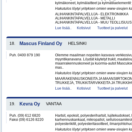
kylmäkoneet, kylmälaitteet ja kylmätilaelementit y
Hakutulos löytyi yrityksen omien www-sivujen ka
ALIHANKINTAPALVELUJA - ELEKTRONIIKKA
ALIHANKINTAPALVELUJA - METALLI
ALIHANKINTAPALVELUJA - MUU TEOLLISUUS.
Lue lisää..
Kotisivut
Tuotteet ja palvelut
18.
Mascus Finland Oy
HELSINKI
Puh. 0400 879 190
Olemme maailman nopeiten kasvava verkkosivu
myyntikanavana. Löydät käytetyt trukit, maatal
maanrakennuskoneet ja kuorma-autot Mascuks
mas..
Hakutulos löytyi yrityksen omien www-sivujen ka
MAARAKENNUSKONEITA JA MAANSIIRTOKONE
TRUKKEJA, TRUKKITARVIKKEITA JA TRUKKI
Lue lisää..
Kotisivut
Tuotteet ja palvelut
19.
Kevra Oy
VANTAA
Puh. (09) 612 6820
Hartsit, epoksit, polyesterihartsit, lujitekudokset,
Faksi (09) 6126 8220
karhennuskankaat, mikropallot, selluloosamikroku
polyesterikitit, polyesteritasoitteet, ilmanjohtohuo
Hakutulos löytyi yrityksen omien www-sivujen ka