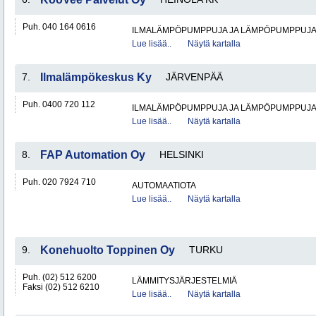
Puh. 040 164 0616
ILMALÄMPÖPUMPPUJA JA LÄMPÖPUMPPUJ
Lue lisää..
Näytä kartalla
7.
Ilmalämpökeskus Ky
JÄRVENPÄÄ
Puh. 0400 720 112
ILMALÄMPÖPUMPPUJA JA LÄMPÖPUMPPUJ
Lue lisää..
Näytä kartalla
8.
FAP Automation Oy
HELSINKI
Puh. 020 7924 710
AUTOMAATIOTA
Lue lisää..
Näytä kartalla
9.
Konehuolto Toppinen Oy
TURKU
Puh. (02) 512 6200
LÄMMITYSJÄRJESTELMIÄ
Faksi (02) 512 6210
Lue lisää..
Näytä kartalla