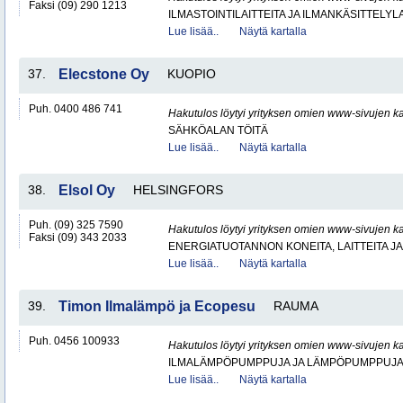
Faksi (09) 290 1213
ILMASTOINTILAITTEITA JA ILMANKÄSITTELYLA
Lue lisää..
Näytä kartalla
37.
Elecstone Oy
KUOPIO
Puh. 0400 486 741
Hakutulos löytyi yrityksen omien www-sivujen ka
SÄHKÖALAN TÖITÄ
Lue lisää..
Näytä kartalla
38.
Elsol Oy
HELSINGFORS
Puh. (09) 325 7590
Hakutulos löytyi yrityksen omien www-sivujen ka
Faksi (09) 343 2033
ENERGIATUOTANNON KONEITA, LAITTEITA JA
Lue lisää..
Näytä kartalla
39.
Timon Ilmalämpö ja Ecopesu
RAUMA
Puh. 0456 100933
Hakutulos löytyi yrityksen omien www-sivujen ka
ILMALÄMPÖPUMPPUJA JA LÄMPÖPUMPPUJ
Lue lisää..
Näytä kartalla