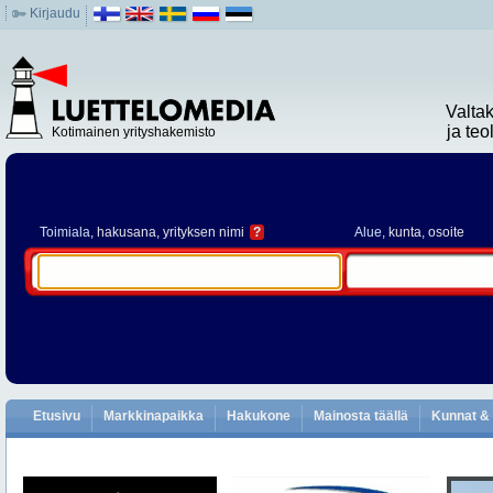
Kirjaudu
Valta
ja te
Kotimainen yrityshakemisto
Toimiala
, hakusana, yrityksen nimi
?
Alue
, kunta, osoite
Etusivu
Markkinapaikka
Hakukone
Mainosta täällä
Kunnat & 