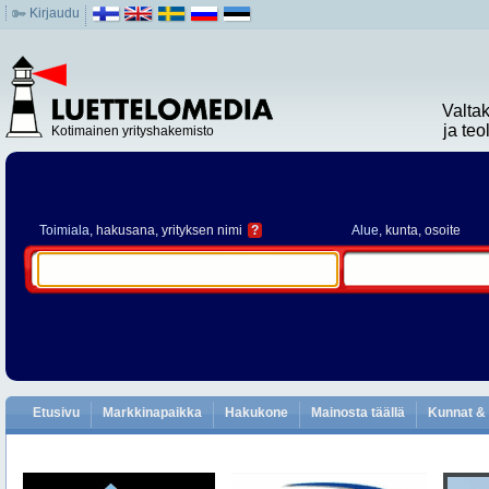
Kirjaudu
Valta
ja te
Kotimainen yrityshakemisto
Toimiala
, hakusana, yrityksen nimi
?
Alue
, kunta, osoite
Etusivu
Markkinapaikka
Hakukone
Mainosta täällä
Kunnat & 