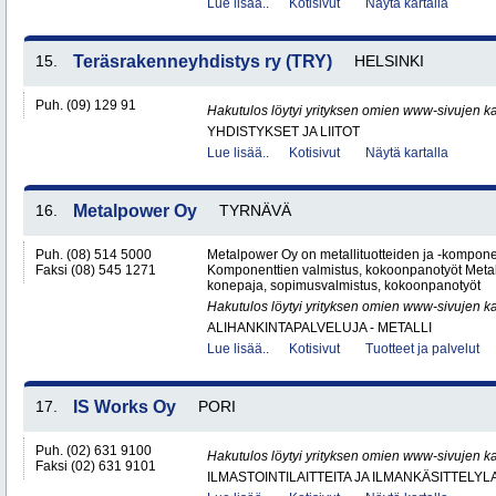
Lue lisää..
Kotisivut
Näytä kartalla
15.
Teräsrakenneyhdistys ry (TRY)
HELSINKI
Puh. (09) 129 91
Hakutulos löytyi yrityksen omien www-sivujen ka
YHDISTYKSET JA LIITOT
Lue lisää..
Kotisivut
Näytä kartalla
16.
Metalpower Oy
TYRNÄVÄ
Puh. (08) 514 5000
Metalpower Oy on metallituotteiden ja -kompone
Faksi (08) 545 1271
Komponenttien valmistus, kokoonpanotyöt Metall
konepaja, sopimusvalmistus, kokoonpanotyöt
Hakutulos löytyi yrityksen omien www-sivujen ka
ALIHANKINTAPALVELUJA - METALLI
Lue lisää..
Kotisivut
Tuotteet ja palvelut
17.
IS Works Oy
PORI
Puh. (02) 631 9100
Hakutulos löytyi yrityksen omien www-sivujen ka
Faksi (02) 631 9101
ILMASTOINTILAITTEITA JA ILMANKÄSITTELYLA