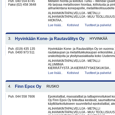
Puh. 040 554 8745
Metallin hionta ja kiillotus Turku – Wendal Qua
Faksi (02) 458 3648
Ab tarjoaa metalliosien hiontaa, kiillotusta ja pin
alihankintana konepajoille, metalliteollisuudelle 
ALIHANKINTAPALVELUJA - METALLI
ALIHANKINTAPALVELUJA - MUU TEOLLISUUS
HIONTAA..
Lue lisää..
Kotisivut
Tuotteet ja palvelut
3.
Hyvinkään Kone- ja Rautavälitys Oy
HYVINKÄÄ
Puh. (019) 435 135
Hyvinkään Kone- ja Rautavälitys Oy on vuonna 
Puh. 0400 973 511
rautakaupan ja metallitukkukaupan erikoisliike, j
urakoitsijoita ja yksityisasiakkaita koko Uudenm
ALIHANKINTAPALVELUJA - METALLI
ALUMIINIA
KIERRÄTYSTÄ JA KIERRÄTYSKESKUKSIA..
Lue lisää..
Kotisivut
Tuotteet ja palvelut
4.
Finn Epox Oy
RUSKO
Puh. 044 558 7606
Epoksilattiat, massalattiat ja lattiapinnoitukse
Oy Finn Epox Oy toteuttaa kestävät, saumattoma
käyttötarkoitukseen suunnitellut epoksilattiat, akryy
ALIHANKINTAPALVELUJA - METALLI
ALIHANKINTAPALVELUJA - MUU TEOLLISUUS