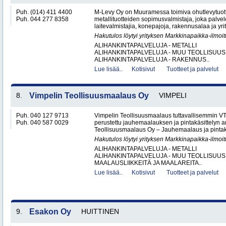
Puh. (014) 411 4400
M-Levy Oy on Muuramessa toimiva ohutlevytuotte
Puh. 044 277 8358
metallituotteiden sopimusvalmistaja, joka palvele
laitevalmistajia, konepajoja, rakennusalaa ja yri
Hakutulos löytyi yrityksen Markkinapaikka-ilmoi
ALIHANKINTAPALVELUJA - METALLI
ALIHANKINTAPALVELUJA - MUU TEOLLISUUS
ALIHANKINTAPALVELUJA - RAKENNUS..
Lue lisää..
Kotisivut
Tuotteet ja palvelut
8.
Vimpelin Teollisuusmaalaus Oy
VIMPELI
Puh. 040 127 9713
Vimpelin Teollisuusmaalaus tuttavallisemmin 
Puh. 040 587 0029
perustettu jauhemaalauksen ja pintakäsittelyn a
Teollisuusmaalaus Oy – Jauhemaalaus ja pintakä
Hakutulos löytyi yrityksen Markkinapaikka-ilmoi
ALIHANKINTAPALVELUJA - METALLI
ALIHANKINTAPALVELUJA - MUU TEOLLISUUS
MAALAUSLIIKKEITÄ JA MAALAREITA..
Lue lisää..
Kotisivut
Tuotteet ja palvelut
9.
Esakon Oy
HUITTINEN