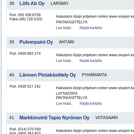
38.
Löfs Ab Oy
LARSMO
Puh. 050 358 8709
Hakutulos löytyi yrityksen omien www-sivujen ka
Faksi (06) 728 5320
PINTAKÄSITTELYÄ
Lue lisää..
Näytä kartalla
39.
Pulverpaint Oy
ÄHTÄRI
Puh. 0400 882 274
Hakutulos löytyi yrityksen omien www-sivujen ka
Lue lisää..
Näytä kartalla
40.
Lännen Pintakäsittely Oy
PYHÄRANTA
Puh. 0400 527 242
Hakutulos löytyi yrityksen omien www-sivujen ka
LATTIATÖITÄ
PINTAKÄSITTELYÄ
Lue lisää..
Näytä kartalla
41.
Markkinointi Tapio Nyrönen Oy
VIITASAARI
Puh. (014) 570 500
Hakutulos löytyi yrityksen omien www-sivujen ka
Puh. 0400 343 403