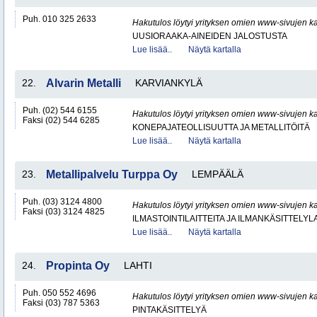
Puh. 010 325 2633
Hakutulos löytyi yrityksen omien www-sivujen ka
UUSIORAAKA-AINEIDEN JALOSTUSTA
Lue lisää..
Näytä kartalla
22.
Alvarin Metalli
KARVIANKYLÄ
Puh. (02) 544 6155
Hakutulos löytyi yrityksen omien www-sivujen ka
Faksi (02) 544 6285
KONEPAJATEOLLISUUTTA JA METALLITÖITÄ
Lue lisää..
Näytä kartalla
23.
Metallipalvelu Turppa Oy
LEMPÄÄLÄ
Puh. (03) 3124 4800
Hakutulos löytyi yrityksen omien www-sivujen ka
Faksi (03) 3124 4825
ILMASTOINTILAITTEITA JA ILMANKÄSITTELYLA
Lue lisää..
Näytä kartalla
24.
Propinta Oy
LAHTI
Puh. 050 552 4696
Hakutulos löytyi yrityksen omien www-sivujen ka
Faksi (03) 787 5363
PINTAKÄSITTELYÄ