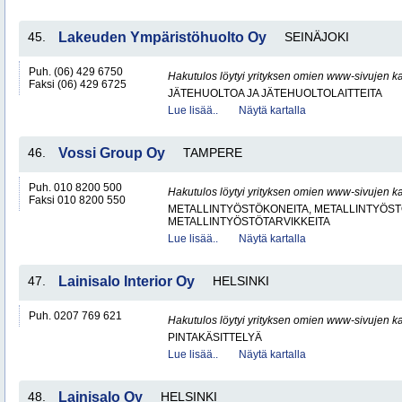
45.
Lakeuden Ympäristöhuolto Oy
SEINÄJOKI
Puh. (06) 429 6750
Hakutulos löytyi yrityksen omien www-sivujen ka
Faksi (06) 429 6725
JÄTEHUOLTOA JA JÄTEHUOLTOLAITTEITA
Lue lisää..
Näytä kartalla
46.
Vossi Group Oy
TAMPERE
Puh. 010 8200 500
Hakutulos löytyi yrityksen omien www-sivujen ka
Faksi 010 8200 550
METALLINTYÖSTÖKONEITA, METALLINTYÖSTÖ
METALLINTYÖSTÖTARVIKKEITA
Lue lisää..
Näytä kartalla
47.
Lainisalo Interior Oy
HELSINKI
Puh. 0207 769 621
Hakutulos löytyi yrityksen omien www-sivujen ka
PINTAKÄSITTELYÄ
Lue lisää..
Näytä kartalla
48.
Lainisalo Oy
HELSINKI