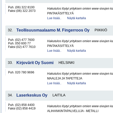
Puh. (06) 322 8100
Hakutulos löytyi yrityksen omien www-sivujen ka
Faksi (06) 322 2073
PINTAKÄSITTELYÄ
Lue lisää..
Näytä kartalla
32.
Teollisuusmaalaamo M. Fingerroos Oy
PIIKKIÖ
Puh. (02) 477 7600
Hakutulos löytyi yrityksen omien www-sivujen ka
Puh. 050 600 77
PINTAKÄSITTELYÄ
Faksi (02) 477 7610
Lue lisää..
Näytä kartalla
33.
Kirjovärit Oy Suomi
HELSINKI
Puh. 020 780 9696
Hakutulos löytyi yrityksen omien www-sivujen ka
MAALEJA JA TAPETTEJA
Lue lisää..
Näytä kartalla
34.
Laserkeskus Oy
LAITILA
Puh. (02) 858 4400
Hakutulos löytyi yrityksen omien www-sivujen ka
Faksi (02) 858 4419
ALIHANKINTAPALVELUJA - METALLI