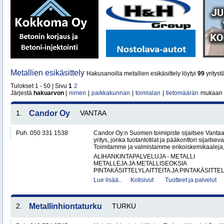
Metallien esikäsittely
Hakusanoilla metallien esikäsittely löytyi
99
yrityst
Tulokset 1 - 50 | Sivu
1
2
Järjestä
hakuarvon
|
nimen
|
paikkakunnan
|
toimialan
|
tietomäärän
mukaan
1.
Candor Oy
VANTAA
Puh. 050 331 1538
Candor Oy:n Suomen toimipiste sijaitsee Vantaa
yritys, jonka tuotantotilat ja pääkonttori sijaits
Toimitamme ja valmistamme erikoiskemikaaleja,
ALIHANKINTAPALVELUJA - METALLI
METALLEJA JA METALLISEOKSIA
PINTAKÄSITTELYLAITTEITA JA PINTAKÄSITTEL
Lue lisää..
Kotisivut
Tuotteet ja palvelut
2.
Metallinhiontaturku
TURKU