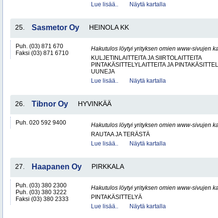
Lue lisää..
Näytä kartalla
25.
Sasmetor Oy
HEINOLA KK
Puh. (03) 871 670
Hakutulos löytyi yrityksen omien www-sivujen ka
Faksi (03) 871 6710
KULJETINLAITTEITA JA SIIRTOLAITTEITA
PINTAKÄSITTELYLAITTEITA JA PINTAKÄSITTE
UUNEJA
Lue lisää..
Näytä kartalla
26.
Tibnor Oy
HYVINKÄÄ
Puh. 020 592 9400
Hakutulos löytyi yrityksen omien www-sivujen ka
RAUTAA JA TERÄSTÄ
Lue lisää..
Näytä kartalla
27.
Haapanen Oy
PIRKKALA
Puh. (03) 380 2300
Hakutulos löytyi yrityksen omien www-sivujen ka
Puh. (03) 380 3222
PINTAKÄSITTELYÄ
Faksi (03) 380 2333
Lue lisää..
Näytä kartalla