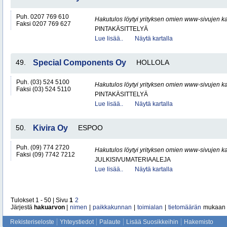
Puh. 0207 769 610
Hakutulos löytyi yrityksen omien www-sivujen ka
Faksi 0207 769 627
PINTAKÄSITTELYÄ
Lue lisää..
Näytä kartalla
49.
Special Components Oy
HOLLOLA
Puh. (03) 524 5100
Hakutulos löytyi yrityksen omien www-sivujen ka
Faksi (03) 524 5110
PINTAKÄSITTELYÄ
Lue lisää..
Näytä kartalla
50.
Kivira Oy
ESPOO
Puh. (09) 774 2720
Hakutulos löytyi yrityksen omien www-sivujen ka
Faksi (09) 7742 7212
JULKISIVUMATERIAALEJA
Lue lisää..
Näytä kartalla
Tulokset 1 - 50 | Sivu
1
2
Järjestä
hakuarvon
|
nimen
|
paikkakunnan
|
toimialan
|
tietomäärän
mukaan
Rekisteriseloste
Yhteystiedot
Palaute
Lisää Suosikkeihin
Hakemisto