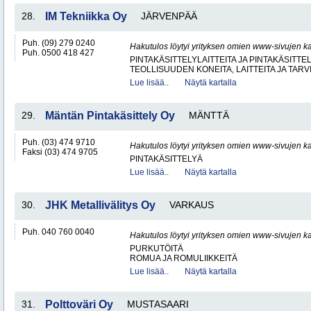
28.
IM Tekniikka Oy
JÄRVENPÄÄ
Puh. (09) 279 0240
Hakutulos löytyi yrityksen omien www-sivujen ka
Puh. 0500 418 427
PINTAKÄSITTELYLAITTEITA JA PINTAKÄSITTE
TEOLLISUUDEN KONEITA, LAITTEITA JA TARV
Lue lisää..
Näytä kartalla
29.
Mäntän Pintakäsittely Oy
MÄNTTÄ
Puh. (03) 474 9710
Hakutulos löytyi yrityksen omien www-sivujen ka
Faksi (03) 474 9705
PINTAKÄSITTELYÄ
Lue lisää..
Näytä kartalla
30.
JHK Metallivälitys Oy
VARKAUS
Puh. 040 760 0040
Hakutulos löytyi yrityksen omien www-sivujen ka
PURKUTÖITÄ
ROMUA JA ROMULIIKKEITÄ
Lue lisää..
Näytä kartalla
31.
Polttoväri Oy
MUSTASAARI