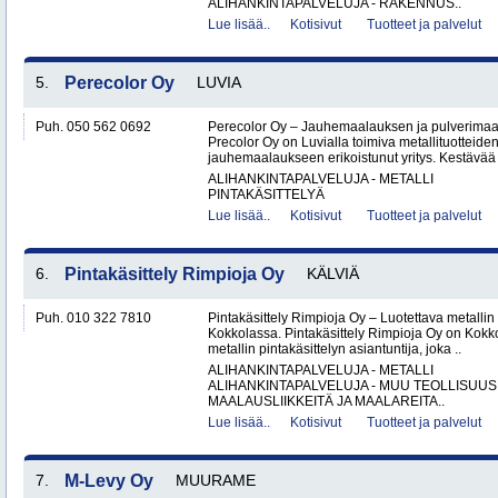
ALIHANKINTAPALVELUJA - RAKENNUS..
Lue lisää..
Kotisivut
Tuotteet ja palvelut
5.
Perecolor Oy
LUVIA
Puh. 050 562 0692
Perecolor Oy – Jauhemaalauksen ja pulverimaal
Precolor Oy on Luvialla toimiva metallituotteiden
jauhemaalaukseen erikoistunut yritys. Kestävää 
ALIHANKINTAPALVELUJA - METALLI
PINTAKÄSITTELYÄ
Lue lisää..
Kotisivut
Tuotteet ja palvelut
6.
Pintakäsittely Rimpioja Oy
KÄLVIÄ
Puh. 010 322 7810
Pintakäsittely Rimpioja Oy – Luotettava metallin 
Kokkolassa. Pintakäsittely Rimpioja Oy on Kokko
metallin pintakäsittelyn asiantuntija, joka ..
ALIHANKINTAPALVELUJA - METALLI
ALIHANKINTAPALVELUJA - MUU TEOLLISUUS
MAALAUSLIIKKEITÄ JA MAALAREITA..
Lue lisää..
Kotisivut
Tuotteet ja palvelut
7.
M-Levy Oy
MUURAME