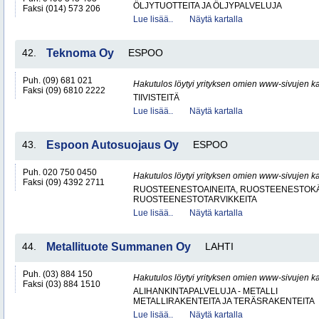
ÖLJYTUOTTEITA JA ÖLJYPALVELUJA
Faksi (014) 573 206
Lue lisää..
Näytä kartalla
42.
Teknoma Oy
ESPOO
Puh. (09) 681 021
Hakutulos löytyi yrityksen omien www-sivujen ka
Faksi (09) 6810 2222
TIIVISTEITÄ
Lue lisää..
Näytä kartalla
43.
Espoon Autosuojaus Oy
ESPOO
Puh. 020 750 0450
Hakutulos löytyi yrityksen omien www-sivujen ka
Faksi (09) 4392 2711
RUOSTEENESTOAINEITA, RUOSTEENESTOKÄ
RUOSTEENESTOTARVIKKEITA
Lue lisää..
Näytä kartalla
44.
Metallituote Summanen Oy
LAHTI
Puh. (03) 884 150
Hakutulos löytyi yrityksen omien www-sivujen ka
Faksi (03) 884 1510
ALIHANKINTAPALVELUJA - METALLI
METALLIRAKENTEITA JA TERÄSRAKENTEITA
Lue lisää..
Näytä kartalla