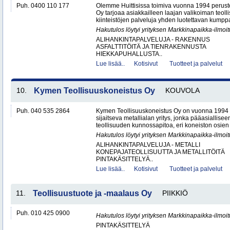
Puh. 0400 110 177
Olemme Huittisissa toimiva vuonna 1994 peruste
Oy tarjoaa asiakkailleen laajan valikoiman teol
kiinteistöjen palveluja yhden luotettavan kumppa
Hakutulos löytyi yrityksen Markkinapaikka-ilmoi
ALIHANKINTAPALVELUJA - RAKENNUS
ASFALTTITÖITÄ JA TIENRAKENNUSTA
HIEKKAPUHALLUSTA..
Lue lisää..
Kotisivut
Tuotteet ja palvelut
10.
Kymen Teollisuuskoneistus Oy
KOUVOLA
Puh. 040 535 2864
Kymen Teollisuuskoneistus Oy on vuonna 1994 
sijaitseva metallialan yritys, jonka pääasiallise
teollisuuden kunnossapitoa, eri koneiston osien 
Hakutulos löytyi yrityksen Markkinapaikka-ilmoi
ALIHANKINTAPALVELUJA - METALLI
KONEPAJATEOLLISUUTTA JA METALLITÖITÄ
PINTAKÄSITTELYÄ..
Lue lisää..
Kotisivut
Tuotteet ja palvelut
11.
Teollisuustuote ja -maalaus Oy
PIIKKIÖ
Puh. 010 425 0900
Hakutulos löytyi yrityksen Markkinapaikka-ilmoi
PINTAKÄSITTELYÄ