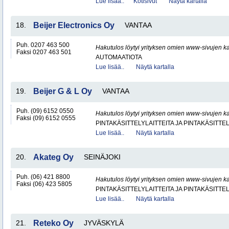
Lue lisää..
Kotisivut
Näytä kartalla
18.
Beijer Electronics Oy
VANTAA
Puh. 0207 463 500
Hakutulos löytyi yrityksen omien www-sivujen ka
Faksi 0207 463 501
AUTOMAATIOTA
Lue lisää..
Näytä kartalla
19.
Beijer G & L Oy
VANTAA
Puh. (09) 6152 0550
Hakutulos löytyi yrityksen omien www-sivujen ka
Faksi (09) 6152 0555
PINTAKÄSITTELYLAITTEITA JA PINTAKÄSITTE
Lue lisää..
Näytä kartalla
20.
Akateg Oy
SEINÄJOKI
Puh. (06) 421 8800
Hakutulos löytyi yrityksen omien www-sivujen ka
Faksi (06) 423 5805
PINTAKÄSITTELYLAITTEITA JA PINTAKÄSITTE
Lue lisää..
Näytä kartalla
21.
Reteko Oy
JYVÄSKYLÄ