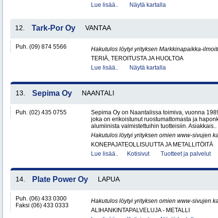
Lue lisää..
Näytä kartalla
12.
Tark-Por Oy
VANTAA
Puh. (09) 874 5566
Hakutulos löytyi yrityksen Markkinapaikka-ilmoi
TERIÄ, TEROITUSTA JA HUOLTOA
Lue lisää..
Näytä kartalla
13.
Sepima Oy
NAANTALI
Puh. (02) 435 0755
Sepima Oy on Naantalissa toimiva, vuonna 1989 
joka on erikoistunut ruostumattomasta ja hapon
alumiinista valmistettuihin tuotteisiin. Asiakkais..
Hakutulos löytyi yrityksen omien www-sivujen ka
KONEPAJATEOLLISUUTTA JA METALLITÖITÄ
Lue lisää..
Kotisivut
Tuotteet ja palvelut
14.
Plate Power Oy
LAPUA
Puh. (06) 433 0300
Hakutulos löytyi yrityksen omien www-sivujen ka
Faksi (06) 433 0333
ALIHANKINTAPALVELUJA - METALLI