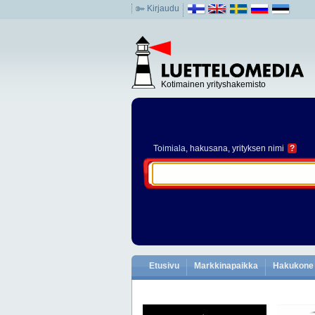
Kirjaudu
Kotimainen yrityshakemisto
Toimiala
, hakusana, yrityksen nimi
?
Etusivu
Markkinapaikka
Hakukone