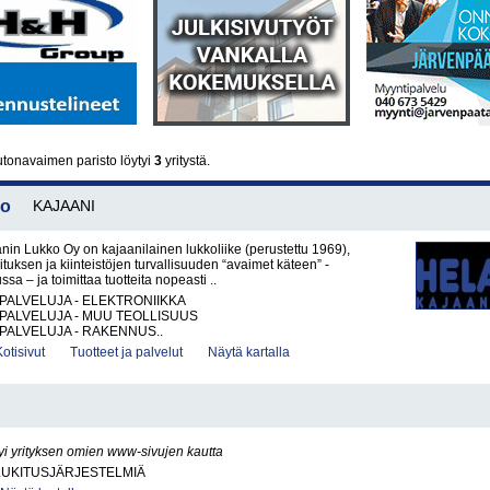
tonavaimen paristo löytyi
3
yritystä.
lo
KAJAANI
nin Lukko Oy on kajaanilainen lukkoliike (perustettu 1969),
ituksen ja kiinteistöjen turvallisuuden “avaimet käteen” -
ssa – ja toimittaa tuotteita nopeasti ..
PALVELUJA - ELEKTRONIIKKA
PALVELUJA - MUU TEOLLISUUS
PALVELUJA - RAKENNUS..
Kotisivut
Tuotteet ja palvelut
Näytä kartalla
yi yrityksen omien www-sivujen kautta
LUKITUSJÄRJESTELMIÄ