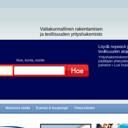
Valtakunnallinen rakentamisen
ja teollisuuden yrityshakemisto
Löydä nopeasti 
teollisuuden aloj
Yrityshakemistomme
Alue
, kunta, osoite
päättäjän yhteystie
palvelut
» Lue lisä
Hae
Mainosta täällä
Kunnat & kaupungit
Yhteystiedot