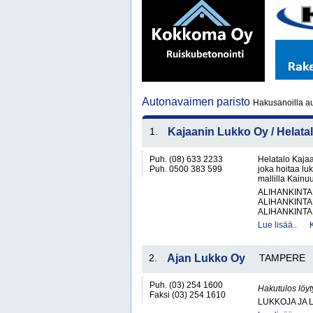
Autonavaimen paristo
Hakusanoilla au
1.
Kajaanin Lukko Oy / Helata
Puh. (08) 633 2233
Helatalo Kajaa
Puh. 0500 383 599
joka hoitaa luk
mallilla Kainuu
ALIHANKINTA
ALIHANKINTA
ALIHANKINTA
Lue lisää..
2.
Ajan Lukko Oy
TAMPERE
Puh. (03) 254 1600
Hakutulos löyt
Faksi (03) 254 1610
LUKKOJA JA 