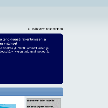
» Lisää yritys hakemistoon
ja tehokkaasti rakentamisen ja
en yritykset
 sisältää yli 70.000 ammattilaisen ja
dot sekä yrityksen tarjoamat tuotteet ja
ä