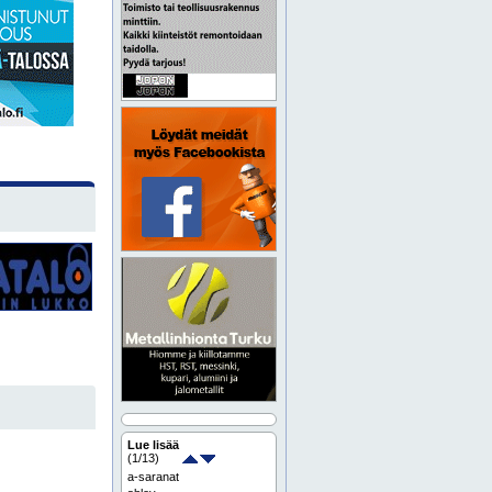
Lue lisää
(
1
/13)
a-saranat