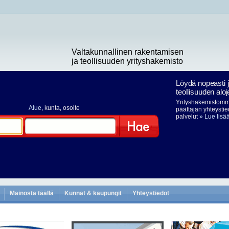
Valtakunnallinen rakentamisen
ja teollisuuden yrityshakemisto
Löydä nopeasti 
teollisuuden aloj
Yrityshakemistomme
Alue
, kunta, osoite
päättäjän yhteystie
palvelut
» Lue lisä
Hae
Mainosta täällä
Kunnat & kaupungit
Yhteystiedot