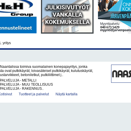
1
. yritys
Naantalissa toimiva suomalainen konepajayritys, jonka
a ovat putkikäyrät, loivasäteiset putkikäyrät, kulutuskäyrät,
arvikkeet, betoniletkut, putkiliittimet j..
PALVELUJA - METALLI
PALVELUJA - MUU TEOLLISUUS
PALVELUJA - RAKENNUS..
Kotisivut
Tuotteet ja palvelut
Näytä kartalla