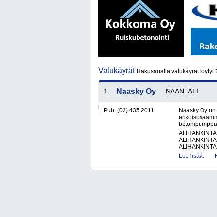
Valukäyrät
Hakusanalla valukäyrät löytyi
1.
Naasky Oy
NAANTALI
Puh. (02) 435 2011
Naasky Oy on 
erikoisosaamist
betonipumppaust
ALIHANKINTA
ALIHANKINTA
ALIHANKINTA
Lue lisää..