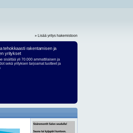
» Lisää yritys hakemistoon
ja tehokkaasti rakentamisen ja
en yritykset
 sisältää yli 70.000 ammattilaisen ja
dot sekä yrityksen tarjoamat tuotteet ja
ä