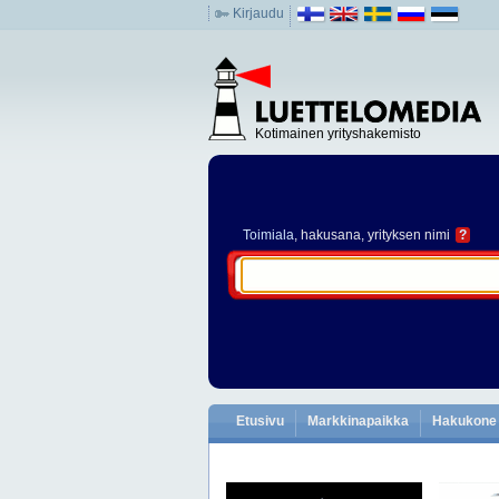
Kirjaudu
Kotimainen yrityshakemisto
Toimiala
, hakusana, yrityksen nimi
?
Etusivu
Markkinapaikka
Hakukone