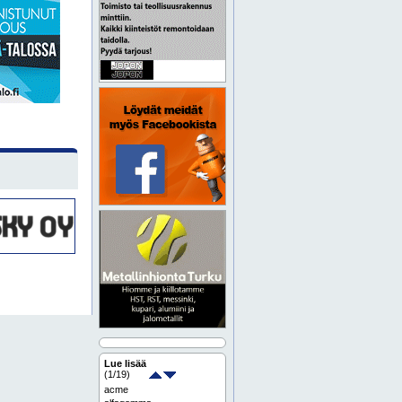
Lue lisää
(
1
/19)
acme