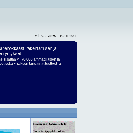
» Lisää yritys hakemistoon
ja tehokkaasti rakentamisen ja
en yritykset
 sisältää yli 70.000 ammattilaisen ja
dot sekä yrityksen tarjoamat tuotteet ja
ä