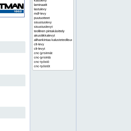
kattolevy
laminaatit
lastulevy
mdf-levy
puutuotteet
sisustuslevy
sisustuslevyt
teollinen pintakäsittely
akustiikkalevyt
alihankintaa kalusteteollisuudelle
clt-levy
clt-levyt
cnc-jyrsinnät
cnc-jyrsintä
cnc-työstö
cnc-työstöt
dold
erikoispuusepän alihankinta
etelä-suomi
eu 2023/1464
formaldehydi pintakäsittely
formaldehydiasetus
formaldehydivaatimukset
häme
itä-suomi
kalustekomponentit
kalustekomponentti
kalusteovet
kalusteovi
karjala