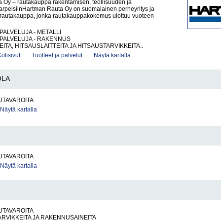
 Oy – rautakauppa rakentamisen, teollisuuden ja
tarpeisiinHartman Rauta Oy on suomalainen perheyritys ja
rautakauppa, jonka rautakauppakokemus ulottuu vuoteen
PALVELUJA - METALLI
PALVELUJA - RAKENNUS
ITA, HITSAUSLAITTEITA JA HITSAUSTARVIKKEITA..
Kotisivut
Tuotteet ja palvelut
Näytä kartalla
OLA
UTAVAROITA
Näytä kartalla
UTAVAROITA
Näytä kartalla
UTAVAROITA
RVIKKEITA JA RAKENNUSAINEITA