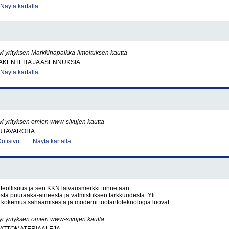
Näytä kartalla
yi yrityksen Markkinapaikka-ilmoituksen kautta
KENTEITA JA ASENNUKSIA
Näytä kartalla
yi yrityksen omien www-sivujen kautta
UTAVAROITA
Kotisivut
Näytä kartalla
teollisuus ja sen KKN laivausmerkki tunnetaan
sta puuraaka-aineesta ja valmistuksen tarkkuudesta. Yli
kokemus sahaamisesta ja moderni tuotantoteknologia luovat
yi yrityksen omien www-sivujen kautta