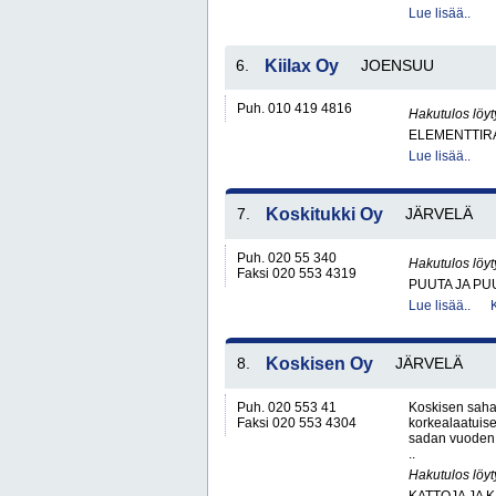
Lue lisää..
6.
Kiilax Oy
JOENSUU
Puh. 010 419 4816
Hakutulos löyt
ELEMENTTIRA
Lue lisää..
7.
Koskitukki Oy
JÄRVELÄ
Puh. 020 55 340
Hakutulos löyt
Faksi 020 553 4319
PUUTA JA PU
Lue lisää..
8.
Koskisen Oy
JÄRVELÄ
Puh. 020 553 41
Koskisen saha
Faksi 020 553 4304
korkealaatuise
sadan vuoden 
..
Hakutulos löyt