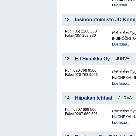
Lue lisää..
12.
Insinööritoimisto JO-Kone
Puh. (05) 2200 550
Hakutulos löyt
Faksi (05) 262 330
INSINÖÖRITO
Lue lisää..
13.
EJ Hiipakka Oy
JURVA
Puh. 020 768 9500
Hakutulos löyt
Faksi 020 768 9501
HUONEKALUM
Lue lisää..
14.
Hiipakan tehtaat
JURVA
Puh. 0207 689 500
Hakutulos löyt
Faksi 0207 689 501
HUONEKALUJA
Lue lisää..