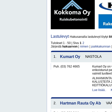
Lastulevyt
Hakusanalla lastulevyt löytyi
8
Tulokset 1 - 50 | Sivu
1
2
Järjestä
hakuarvon
|
nimen
|
paikkakunnan
1.
Kumart Oy
NASTOLA
Puh. (03) 762 4665
Kumart Oy on 
erikoistunut p
valmiit tuottee
ALIHANKINTA
KALUSTEITA 
KEITTIÖKALUS
Lue lisää..
2.
Hartman Rauta Oy Ab
VA