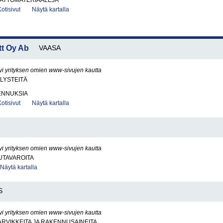
KATTOMATERIAALEJA
Kotisivut
Näytä kartalla
ett Oy Ab
VAASA
yi yrityksen omien www-sivujen kautta
LYSTEITÄ
ENNUKSIA
Kotisivut
Näytä kartalla
yi yrityksen omien www-sivujen kautta
UTAVAROITA
Näytä kartalla
S
yi yrityksen omien www-sivujen kautta
RVIKKEITA JA RAKENNUSAINEITA