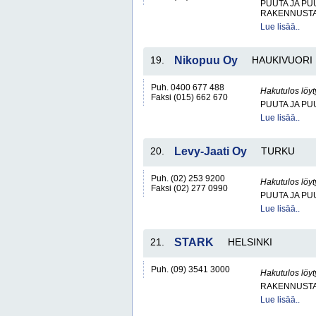
PUUTA JA PU
RAKENNUSTA
Lue lisää..
19.
Nikopuu Oy
HAUKIVUORI
Puh. 0400 677 488
Hakutulos löyt
Faksi (015) 662 670
PUUTA JA PU
Lue lisää..
20.
Levy-Jaati Oy
TURKU
Puh. (02) 253 9200
Hakutulos löyt
Faksi (02) 277 0990
PUUTA JA PU
Lue lisää..
21.
STARK
HELSINKI
Puh. (09) 3541 3000
Hakutulos löyt
RAKENNUSTA
Lue lisää..