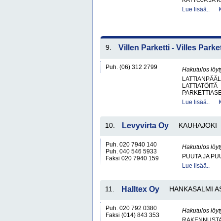
KATTOJA JA 
Lue lisää..
9.
Villen Parketti - Villes Park
Puh. (06) 312 2799
Hakutulos löyt
LATTIANPÄÄL
LATTIATÖITÄ
PARKETTIAS
Lue lisää..
10.
Levyvirta Oy
KAUHAJOKI
Puh. 020 7940 140
Hakutulos löyt
Puh. 040 546 5933
PUUTA JA PU
Faksi 020 7940 159
Lue lisää..
11.
Halltex Oy
HANKASALMI A
Puh. 020 792 0380
Hakutulos löyt
Faksi (014) 843 353
RAKENNUSTA