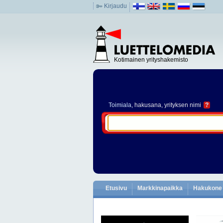
Kirjaudu
Kotimainen yrityshakemisto
Toimiala
, hakusana, yrityksen nimi
?
Etusivu
Markkinapaikka
Hakukone