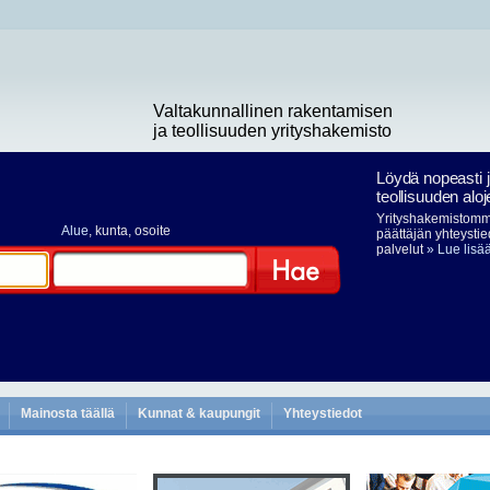
Valtakunnallinen rakentamisen
ja teollisuuden yrityshakemisto
Löydä nopeasti 
teollisuuden aloj
Yrityshakemistomme
Alue
, kunta, osoite
päättäjän yhteystie
palvelut
» Lue lisä
Hae
Mainosta täällä
Kunnat & kaupungit
Yhteystiedot