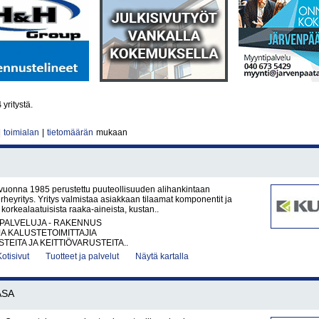
4
yritystä.
|
toimialan
|
tietomäärän
mukaan
vuonna 1985 perustettu puuteollisuuden alihankintaan
erheyritys. Yritys valmistaa asiakkaan tilaamat komponentit ja
t korkealaatuisista raaka-aineista, kustan..
PALVELUJA - RAKENNUS
JA KALUSTETOIMITTAJIA
TEITA JA KEITTIÖVARUSTEITA..
Kotisivut
Tuotteet ja palvelut
Näytä kartalla
ASA