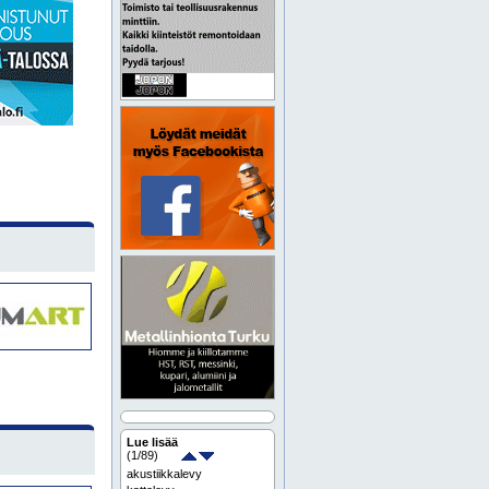
Lue lisää
(
1
/89)
akustiikkalevy