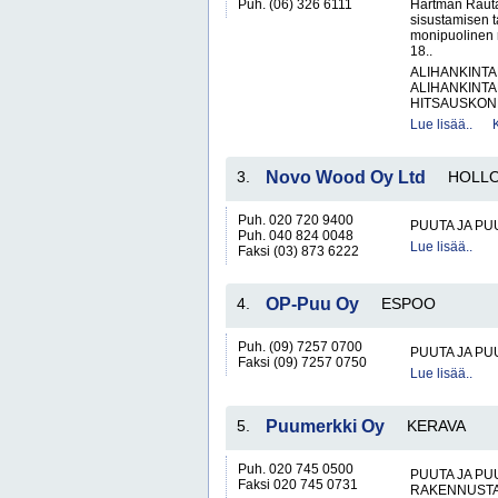
Puh. (06) 326 6111
Hartman Rauta
sisustamisen 
monipuolinen 
18..
ALIHANKINTA
ALIHANKINTA
HITSAUSKONE
Lue lisää..
3.
Novo Wood Oy Ltd
HOLL
Puh. 020 720 9400
PUUTA JA PU
Puh. 040 824 0048
Lue lisää..
Faksi (03) 873 6222
4.
OP-Puu Oy
ESPOO
Puh. (09) 7257 0700
PUUTA JA PU
Faksi (09) 7257 0750
Lue lisää..
5.
Puumerkki Oy
KERAVA
Puh. 020 745 0500
PUUTA JA PU
Faksi 020 745 0731
RAKENNUSTA