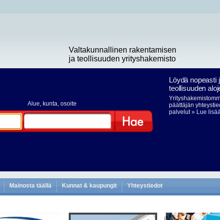
Valtakunnallinen rakentamisen
ja teollisuuden yrityshakemisto
Löydä nopeasti 
teollisuuden aloj
Yrityshakemistomme
Alue
, kunta, osoite
päättäjän yhteystie
palvelut
» Lue lisä
Hae
Mainosta täällä
Kunnat & kaupungit
Yhteystiedot