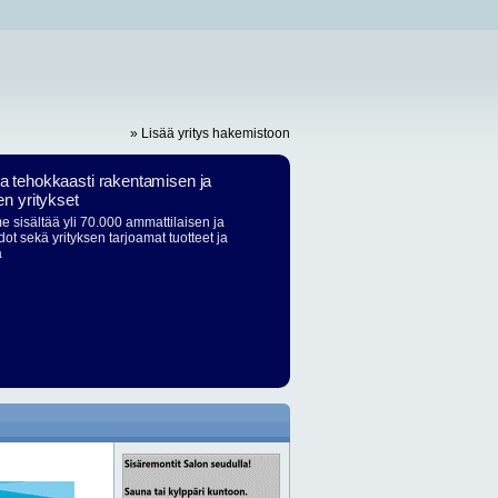
» Lisää yritys hakemistoon
ja tehokkaasti rakentamisen ja
en yritykset
 sisältää yli 70.000 ammattilaisen ja
dot sekä yrityksen tarjoamat tuotteet ja
ä