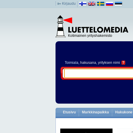
Kirjaudu
Kotimainen yrityshakemisto
Toimiala
, hakusana, yrityksen nimi
?
Etusivu
Markkinapaikka
Hakukone