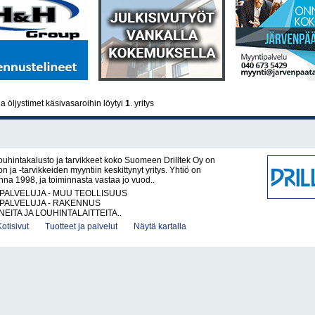
a öljystimet käsivasaroihin löytyi
1
. yritys
Louhintakalusto ja tarvikkeet koko Suomeen Drilltek Oy on
n ja -tarvikkeiden myyntiin keskittynyt yritys. Yhtiö on
nna 1998, ja toiminnasta vastaa jo vuod..
PALVELUJA - MUU TEOLLISUUS
PALVELUJA - RAKENNUS
EITA JA LOUHINTALAITTEITA..
Kotisivut
Tuotteet ja palvelut
Näytä kartalla