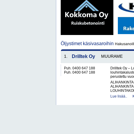
Öljystimet käsivasaroihin
Hakusanoill
1.
Drilltek Oy
MUURAME
Puh. 0400 647 188
Drilltek Oy – 
Puh. 0400 647 188
louhintakalusto
perustettu vuo
ALIHANKINTA
ALIHANKINTA
LOUHINTAKON
Lue lisää..