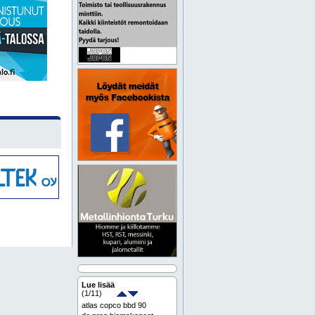
Lue lisää
(
1
/11)
atlas copco bbd 90