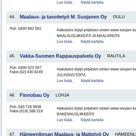
Lue lisää..
Näytä kartalla
44.
Maalaus- ja tasoitetyö M. Suojanen Oy
OULU
Puh. 0400 682 581
Hakutulos löytyi yrityksen omien www-sivujen ka
MAALAUSLIIKKEITÄ JA MAALAREITA
Lue lisää..
Näytä kartalla
45.
Vakka-Suomen Rappauspalvelu Oy
RAUTILA
Puh. 0400 523 397
Hakutulos löytyi yrityksen omien www-sivujen ka
Faksi (02) 430 8249
JULKISIVUTÖITÄ
Lue lisää..
Näytä kartalla
46.
Finnobau Oy
LOHJA
Puh. 040 728 9938
Hakutulos löytyi yrityksen omien www-sivujen ka
Faksi (019) 388 319
RAKENNUSLIIKKEITÄ
Lue lisää..
Näytä kartalla
47.
Hämeenlinnan Maalaus- ja Mattotyö Oy
HÄMEENL