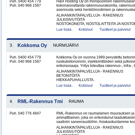
Puh. 0400 454 779
H&H Holding Oy on monipuolinen rakennusalan y
Puh. 040 968 1587
kokonaisvaltaista rakennusurakointia, rakennus
asennusta sekä henkilönostimien ja rakennuskal
ALIHANKINTAPALVELUJA - RAKENNUS
JULKISIVUTÖITÄ
NOSTOKONEITA, NOSTOLAITTEITA JA NOSTO
Lue lisää..
Kotisivut
Tuotteet ja palvelut
3.
Kokkoma Oy
NURMIJÄRVI
Puh. 0400 454 779
Kokkoma Oy on vuonna 1989 perustettu betonin
Puh. 040 968 1587
ruiskubetonoinnin, injektointitöiden sekä julki
erikoisosaaja. Yritys toteuttaa rakennus-, infra-, t
ALIHANKINTAPALVELUJA - RAKENNUS
BETONITÖITÄ
HIEKKAPUHALLUSTA..
Lue lisää..
Kotisivut
Tuotteet ja palvelut
4.
RML-Rakennus Tmi
RAUMA
Puh. 040 776 4847
RML-Rakennus on raumalainen muurauksen ja 
ammattilainen, joka on erikoistunut laadukkais
vaativiin saneeraustöihin. Asiakaskuntamme koos
ALIHANKINTAPALVELUJA - RAKENNUS
JULKISIVUTÖITÄ