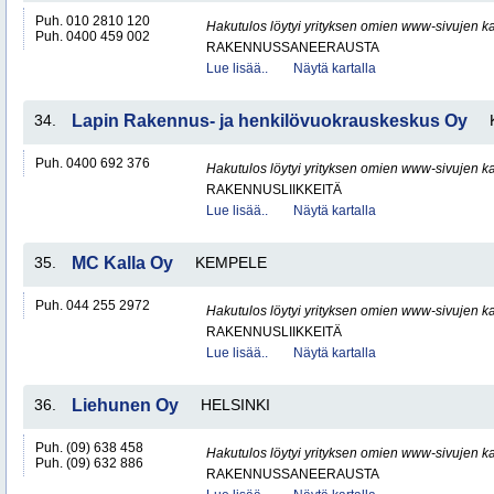
Puh. 010 2810 120
Hakutulos löytyi yrityksen omien www-sivujen ka
Puh. 0400 459 002
RAKENNUSSANEERAUSTA
Lue lisää..
Näytä kartalla
34.
Lapin Rakennus- ja henkilövuokrauskeskus Oy
Puh. 0400 692 376
Hakutulos löytyi yrityksen omien www-sivujen ka
RAKENNUSLIIKKEITÄ
Lue lisää..
Näytä kartalla
35.
MC Kalla Oy
KEMPELE
Puh. 044 255 2972
Hakutulos löytyi yrityksen omien www-sivujen ka
RAKENNUSLIIKKEITÄ
Lue lisää..
Näytä kartalla
36.
Liehunen Oy
HELSINKI
Puh. (09) 638 458
Hakutulos löytyi yrityksen omien www-sivujen ka
Puh. (09) 632 886
RAKENNUSSANEERAUSTA