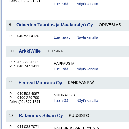
Faksi (09) 876 1971
Lue lisää..
Näytä kartalla
9.
Oriveden Tasoite- ja Maalaustyö Oy
ORIVESI AS
Puh. 040 521 4120
Lue lisää..
Näytä kartalla
10.
ArkkiWille
HELSINKI
Puh. (09) 726 0535
RAPPAUSTA
Puh. 040 747 2422
Lue lisää..
Näytä kartalla
11.
Finrival Muuraus Oy
KANKAANPÄÄ
Puh. 040 503 4987
MUURAUSTA
Puh. 0400 229 799
Lue lisää..
Näytä kartalla
Faksi (02) 572 1671
12.
Rakennus Silvan Oy
KUUSISTO
Puh. 044 038 7071
RAKENNUSSANEERAUSTA