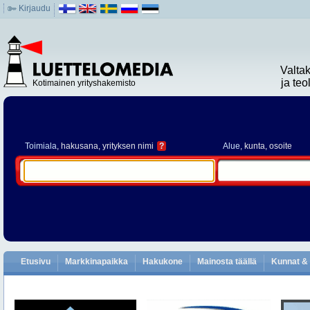
Kirjaudu
Valta
ja te
Kotimainen yrityshakemisto
Toimiala
, hakusana, yrityksen nimi
?
Alue
, kunta, osoite
Etusivu
Markkinapaikka
Hakukone
Mainosta täällä
Kunnat & 