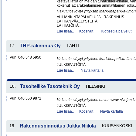
kestävä lattia on meidän tunnusmerkkimme. Vanta
kokenut lattiarakentamisen ammattilainen, joka..
Hakutulos löytyi yrityksen Markkinapaikka-ilmoi
ALIHANKINTAPALVELUJA - RAKENNUS
LATTIANPÄÄLLYSTEITÄ
LATTIATÖITÄ..
Lue lisää..
Kotisivut
Tuotteet ja palvelut
17.
THP-rakennus Oy
LAHTI
Puh. 040 548 5950
Hakutulos löytyi yrityksen Markkinapaikka-ilmoi
JULKISIVUTÖITÄ
Lue lisää..
Näytä kartalla
18.
Tasoiteliike Tasoteknik Oy
HELSINKI
Puh. 040 550 9872
Hakutulos löytyi yrityksen omien www-sivujen ka
JULKISIVUTÖITÄ
Lue lisää..
Kotisivut
Näytä kartalla
19.
Rakennuspinnoitus Jukka Niilola
KUUSANKOSKI