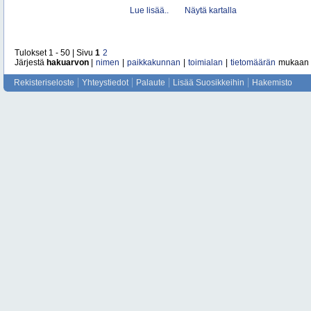
Lue lisää..
Näytä kartalla
Tulokset 1 - 50 | Sivu
1
2
Järjestä
hakuarvon
|
nimen
|
paikkakunnan
|
toimialan
|
tietomäärän
mukaan
Rekisteriseloste
Yhteystiedot
Palaute
Lisää Suosikkeihin
Hakemisto