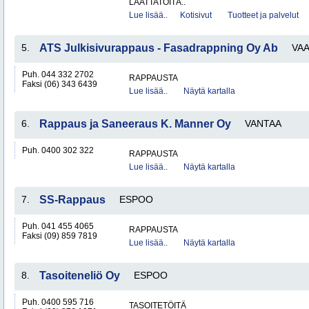
LAATTATÖITÄ..
Lue lisää..
Kotisivut
Tuotteet ja palvelut
5.
ATS Julkisivurappaus - Fasadrappning Oy Ab
VA
Puh. 044 332 2702
RAPPAUSTA
Faksi (06) 343 6439
Lue lisää..
Näytä kartalla
6.
Rappaus ja Saneeraus K. Manner Oy
VANTAA
Puh. 0400 302 322
RAPPAUSTA
Lue lisää..
Näytä kartalla
7.
SS-Rappaus
ESPOO
Puh. 041 455 4065
RAPPAUSTA
Faksi (09) 859 7819
Lue lisää..
Näytä kartalla
8.
Tasoiteneliö Oy
ESPOO
Puh. 0400 595 716
TASOITETÖITÄ