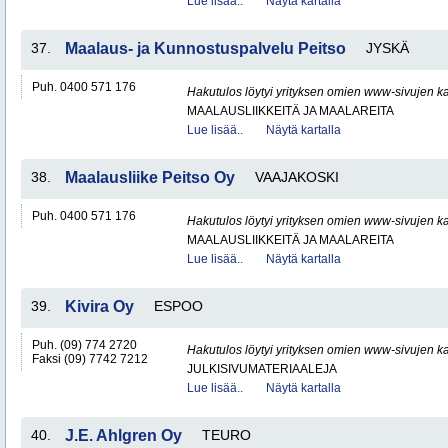
Lue lisää..
Näytä kartalla
37.
Maalaus- ja Kunnostuspalvelu Peitso
JYSKÄ
Puh. 0400 571 176
Hakutulos löytyi yrityksen omien www-sivujen ka
MAALAUSLIIKKEITÄ JA MAALAREITA
Lue lisää..
Näytä kartalla
38.
Maalausliike Peitso Oy
VAAJAKOSKI
Puh. 0400 571 176
Hakutulos löytyi yrityksen omien www-sivujen ka
MAALAUSLIIKKEITÄ JA MAALAREITA
Lue lisää..
Näytä kartalla
39.
Kivira Oy
ESPOO
Puh. (09) 774 2720
Hakutulos löytyi yrityksen omien www-sivujen ka
Faksi (09) 7742 7212
JULKISIVUMATERIAALEJA
Lue lisää..
Näytä kartalla
40.
J.E. Ahlgren Oy
TEURO