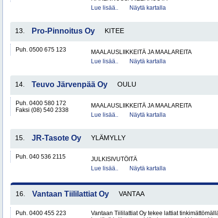
Lue lisää..
Näytä kartalla
13.
Pro-Pinnoitus Oy
KITEE
Puh. 0500 675 123
MAALAUSLIIKKEITÄ JA MAALAREITA
Lue lisää..
Näytä kartalla
14.
Teuvo Järvenpää Oy
OULU
Puh. 0400 580 172
MAALAUSLIIKKEITÄ JA MAALAREITA
Faksi (08) 540 2338
Lue lisää..
Näytä kartalla
15.
JR-Tasote Oy
YLÄMYLLY
Puh. 040 536 2115
JULKISIVUTÖITÄ
Lue lisää..
Näytä kartalla
16.
Vantaan Tiililattiat Oy
VANTAA
Puh. 0400 455 223
Vantaan Tiililattiat Oy tekee lattiat tinkimättömäl