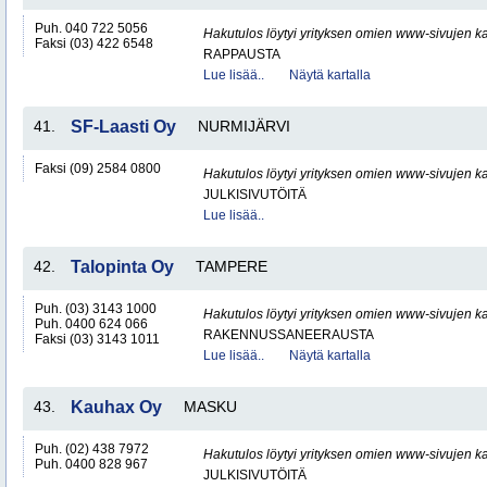
Puh. 040 722 5056
Hakutulos löytyi yrityksen omien www-sivujen ka
Faksi (03) 422 6548
RAPPAUSTA
Lue lisää..
Näytä kartalla
41.
SF-Laasti Oy
NURMIJÄRVI
Faksi (09) 2584 0800
Hakutulos löytyi yrityksen omien www-sivujen ka
JULKISIVUTÖITÄ
Lue lisää..
42.
Talopinta Oy
TAMPERE
Puh. (03) 3143 1000
Hakutulos löytyi yrityksen omien www-sivujen ka
Puh. 0400 624 066
RAKENNUSSANEERAUSTA
Faksi (03) 3143 1011
Lue lisää..
Näytä kartalla
43.
Kauhax Oy
MASKU
Puh. (02) 438 7972
Hakutulos löytyi yrityksen omien www-sivujen ka
Puh. 0400 828 967
JULKISIVUTÖITÄ