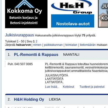
Julkisivurappaus
Hakusanalla julkisivurappaus löytyi
75
yritystä.
Tulokset 1 - 50 | Sivu
1
2
Järjestä
hakuarvon
|
nimen
|
paikkakunnan
|
toimialan
|
tietomäärän
mukaan
1.
PL-Remontti & Rappaus
NAANTALI
Puh. 040 507 0085
PL-Remontti & Rappaus toteuttaa huoneistoremon
keittiöremontit, saunaremontit, vesivahinkokorj
julkisivurappaukset ammattitaidolla Naantalissa
JULKISIVUTÖITÄ
LAATTATÖITÄ
LATTIATÖITÄ..
Lue lisää..
Kotisivut
Tuotteet ja palvelut
2.
H&H Holding Oy
LIEKSA