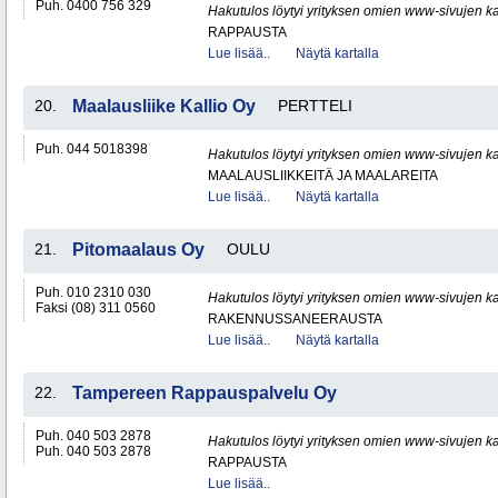
Puh. 0400 756 329
Hakutulos löytyi yrityksen omien www-sivujen ka
RAPPAUSTA
Lue lisää..
Näytä kartalla
20.
Maalausliike Kallio Oy
PERTTELI
Puh. 044 5018398
Hakutulos löytyi yrityksen omien www-sivujen ka
MAALAUSLIIKKEITÄ JA MAALAREITA
Lue lisää..
Näytä kartalla
21.
Pitomaalaus Oy
OULU
Puh. 010 2310 030
Hakutulos löytyi yrityksen omien www-sivujen ka
Faksi (08) 311 0560
RAKENNUSSANEERAUSTA
Lue lisää..
Näytä kartalla
22.
Tampereen Rappauspalvelu Oy
Puh. 040 503 2878
Hakutulos löytyi yrityksen omien www-sivujen ka
Puh. 040 503 2878
RAPPAUSTA
Lue lisää..