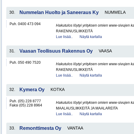
30.
Nummelan Huolto ja Saneeraus Ky
NUMMELA
Puh. 0400 473 094
Hakutulos löytyi yrityksen omien www-sivujen ka
RAKENNUSLIIKKEITÄ
Lue lisää..
Näytä kartalla
31.
Vaasan Teollisuus Rakennus Oy
VAASA
Puh. 050 490 7520
Hakutulos löytyi yrityksen omien www-sivujen ka
RAKENNUSLIIKKEITÄ
Lue lisää..
Näytä kartalla
32.
Kymera Oy
KOTKA
Puh. (05) 228 8777
Hakutulos löytyi yrityksen omien www-sivujen ka
Faksi (05) 228 8964
MAALAUSLIIKKEITÄ JA MAALAREITA
Lue lisää..
Näytä kartalla
33.
Remonttimesta Oy
VANTAA