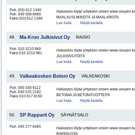
Puh. (03) 612 1340
Hakutulos löytyi yrityksen omien www-sivujen ka
Puh. 040 508 6660
MAALAUSLIIKKEITÄ JA MAALAREITA
Faksi (03) 612 1348
Lue lisää..
Näytä kartalla
48.
Ma-Kron Julkisivut Oy
RAISIO
Puh. 010 3210 960
Hakutulos löytyi yrityksen omien www-sivujen ka
Faksi 010 3210 961
JULKISIVUTÖITÄ
Lue lisää..
Näytä kartalla
49.
Valkeakosken Betoni Oy
VALKEAKOSKI
Puh. 050 330 9112
Hakutulos löytyi yrityksen omien www-sivujen ka
Puh. 040 525 2182
BETONIA JA BETONITUOTTEITA
Faksi 010 617 8150
Lue lisää..
Näytä kartalla
50.
SP Rapparit Oy
SÄYNÄTSALO
Puh. 045 277 6465
Hakutulos löytyi yrityksen omien www-sivujen ka
RAPPAUSTA