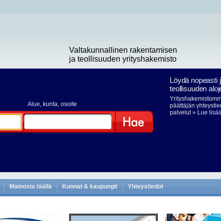
Valtakunnallinen rakentamisen
ja teollisuuden yrityshakemisto
Löydä nopeasti 
teollisuuden aloj
Yrityshakemistomme
Alue
, kunta, osoite
päättäjän yhteystie
palvelut
» Lue lisä
Hae
Mainosta täällä
Kunnat & kaupungit
Yhteystiedot