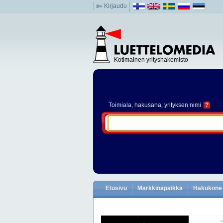
Kirjaudu
Kotimainen yrityshakemisto
Toimiala
, hakusana, yrityksen nimi
?
Etusivu
Markkinapaikka
Hakukone