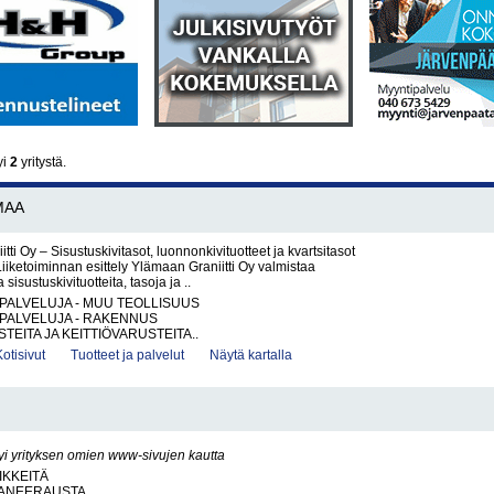
yi
2
yritystä.
MAA
ti Oy – Sisustuskivitasot, luonnonkivituotteet ja kvartsitasot
Liiketoiminnan esittely Ylämaan Graniitti Oy valmistaa
 sisustuskivituotteita, tasoja ja ..
PALVELUJA - MUU TEOLLISUUS
PALVELUJA - RAKENNUS
TEITA JA KEITTIÖVARUSTEITA..
Kotisivut
Tuotteet ja palvelut
Näytä kartalla
yi yrityksen omien www-sivujen kautta
IKKEITÄ
ANEERAUSTA