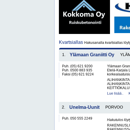
Kvartsiallas
Hakusanalla kvartsiallas löyt
1.
Ylämaan Graniitti Oy
YLÄ
Puh. (05) 621 9200
Ylämaan Graniit
Puh. 0500 883 935
Etelä-Karjala 
Faksi (05) 621 9224
korkealaatuisia
ALIHANKINTA
ALIHANKINTA
KEITTIÖKALUS
Lue lisää..
2.
Unelma-Uunit
PORVOO
Puh. 050 555 2249
Hakutulos löyt
RAKENNUSLI
RAKENNUSS