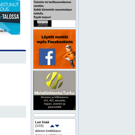
Lue lisää
(
1
/15)
dekton-keittiötaso