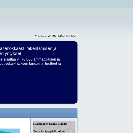
» Lisää yritys hakemistoon
ja tehokkaasti rakentamisen ja
en yritykset
 sisältää yli 70.000 ammattilaisen ja
dot sekä yrityksen tarjoamat tuotteet ja
ä